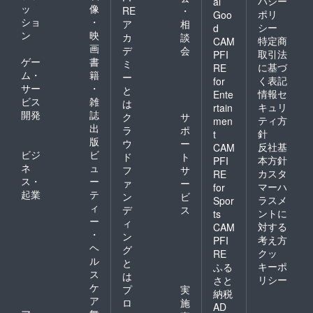
バシー
なりま
al
担当者
ていた
ッ
像
RE
・
す。(リ
から連
ポリ
Goo
だきま
ショ
・
ターン
ア
相
絡いた
す。
シー
d
の画像
ン
映
しま
カ
談
特定商
CAM
イメー
す。 ※
画
デ
会
取引法
PFI
ジをご
目標額
ゲー
書
ミ
に基づ
RE
参照く
を超え
ム・
籍
ー
ださい)
く表記
たご支
for
サー
・
と
※ ロゴ
援をい
情報セ
Ente
ビス
雑
画像の
ただけ
は
キュリ
rtain
受け渡
た場合
開発
誌
ク
サ
ティ方
men
しは、
は、大
出
ラ
ポ
針
t
ご支援
会運営
版
ウ
ー
いただ
反社基
CAM
費及び
ビジ
ビ
ド
ト
く際に
次年度
本方針
PFI
ネ
ュ
ご入力
フ
サ
開催時
カスタ
RE
いただ
ス・
ー
の費用
ァ
ー
マーハ
for
くメー
とし
起業
テ
ン
ビ
ラスメ
Spor
ルアド
て、利
ィ
デ
ス
ントに
レスに
ts
用させ
ー
ィ
担当者
ていた
対する
CAM
・
から連
ン
だきま
考え方
PFI
絡いた
ヘ
す。
グ
クッ
RE
しま
ル
と
キーポ
ふる
す。 ※
ス
は
リシー
さと
目標額
ケ
プ
実
を超え
納税
ア
ロ
施
たご支
AD