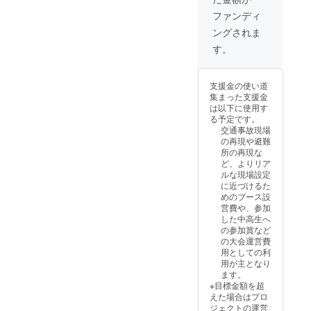
への団
の12%)
す。 ※
なりま
収書は
を超え
体名、
＋シス
ご支援
ファンディ
す。 ※
名張市
たご支
法人
テム手
いただ
ご支援
立病院
援をい
ングされま
名、ロ
数料454
きまし
きただ
から発
ただけ
ゴの掲
円＋消
た支援
す。
きまし
行・郵
た場合
載 ・支
費税285
金を順
た支援
送いた
は、大
援者一
円＝
位賞な
金は寄
しま
会運営
覧とし
23,139
どの賞
付金控
す。 ※
費及び
支援金の使い道
て、団
円がご
金・賞
除の対
大会
次年度
集まった支援金
体名、
負担額
品に利
象とな
ホーム
開催時
は以下に使用す
法人
となり
用する
りま
ページ
の費用
る予定です。
名、ロ
ます。
ことは
す。領
への掲
とし
交通事故現場
ゴの会
※ ご支
ありま
収書郵
載期間
て、利
の再現や避難
場掲示
援額に
せん。
送のた
は、次
用させ
所の再現な
※
関わら
※ ご支
め、ご
年度開
ていた
ど、よりリア
30,000
ず、リ
援いた
住所と
催時ま
だきま
ルな現場設定
円＋ご
ターン
だく
ご連絡
でとな
す。
に近づけるた
協力費
は全て
際、備
先の入
りま
めのブース設
3,600円
同じと
考欄に
力が必
す。 ※
営費や、参加
(支援額
なりま
掲載・
要とな
目標額
した中高生へ
の12%)
す。 ※
掲示を
りま
を超え
の参加賞など
＋シス
ご支援
希望さ
す。領
たご支
の大会運営費
テム手
いただ
れる名
収書は
援をい
用としての利
数料681
きまし
称をご
名張市
ただけ
用が主となり
円＋消
た支援
記入く
立病院
た場合
ます。
費税428
金を順
ださ
から発
は、大
※目標金額を超
円＝
位賞な
い。 ※
行・郵
会運営
えた場合はプロ
34,709
どの賞
ご支援
送いた
費及び
ジェクトの運営