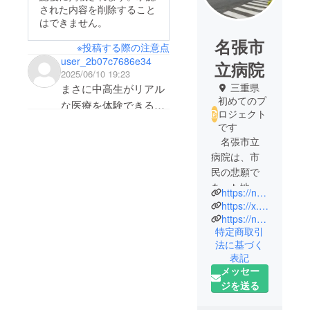
された内容を削除すること
はできません。
名張市
※投稿する際の注意点
user_2b07c7686e34
立病院
2025/06/10 19:23
三重県
まさに中高生がリアル
初めてのプ
な医療を体験できるイ
ロジェクト
ベントで、将来に繋が
です
るイベントだと思いま
名張市立
す。ずっと続いて、名
病院は、市
張だからこその医療を
民の悲願で
あった地域
目指すイベントになれ
https://nabari-city-hospital.jp/
医療を担う
ば良いなと思います。
https://x.com/NabariHospital?ref_src=twsrc%5Etfw
市民病院と
https://nabarikodomomedica.wixsite.com/4th-junior
特定商取引
して、平成9
法に基づく
年4月21日に
表記
病床数200床
メッセー
で開設しま
ジを送る
した。地域
の中核病院