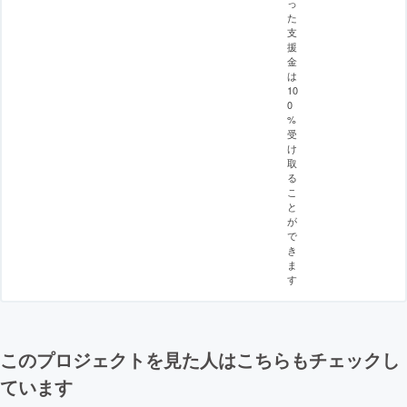
っ
た
支
援
金
は
10
0
%
受
け
取
る
こ
と
が
で
き
ま
す
このプロジェクトを見た人はこちらもチェックし
ています