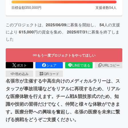
目標金額
350,000
円
支援者数
54
人
このプロジェクトは、
2025/06/09
に募集を開始し、
54
人の支援
により
615,000
円の資金を集め、
2025/07/31
に募集を終了しま
した
もう一度プロジェクトをやってほしい
ポスト
シェア
LINEで送る
URLコピー
埋め込み
QRコード
名張市が主催する中高生向けのメディカルラリーは、ス
タッフが事故現場などをリアルに再現するため、リアル
な医療体験を行えます。チーム戦&競技形式のため、知
識や技術の習得だけでなく、仲間と様々な体験ができま
す。医療分野への興味を奮起し、名張の医療を未来に繋
げる挑戦をどうぞご支援ください。