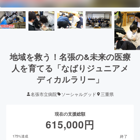
地域を救う！名張の&未来の医療
人を育てる「なばりジュニアメ
ディカルラリー」
名張市立病院
ソーシャルグッド
三重県
現在の支援総額
615,000
円
終了
175
%達成