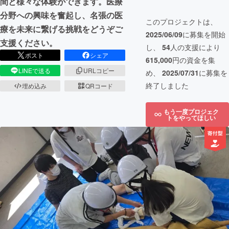
間と様々な体験ができます。医療
分野への興味を奮起し、名張の医
このプロジェクトは、
療を未来に繋げる挑戦をどうぞご
2025/06/09
に募集を開始
支援ください。
し、
54
人の支援により
ポスト
シェア
615,000
円の資金を集
LINEで送る
URLコピー
め、
2025/07/31
に募集を
終了しました
埋め込み
QRコード
もう一度プロジェク
トをやってほしい