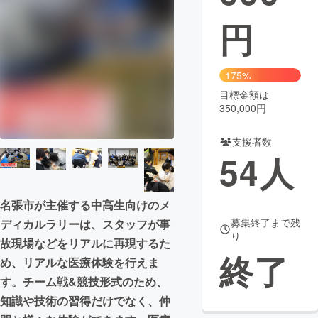
円
まちづくり・地域活性化
CAMPFIRE for Social Good
CAMPFIRE Creation
175%
CAMPFIREふるさと納税
machi-ya
コミュニティ
目標金額は
350,000円
支援者数
54
人
名張市が主催する中高生向けのメ
募集終了まで残
ディカルラリーは、スタッフが事
り
故現場などをリアルに再現するた
終了
め、リアルな医療体験を行えま
す。チーム戦&競技形式のため、
知識や技術の習得だけでなく、仲