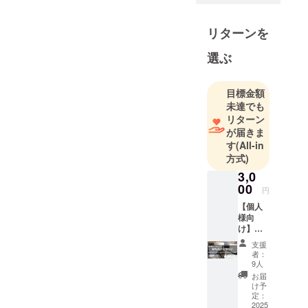
として、安
心・安全を
リターンを
守る二次救
選ぶ
急医療の確
保と、開院
時より推し
目標金額
進めており
未達でも
リターン
ます、高度
が届きま
二次医療体
す
(All-in
制の充実を
方式)
図ることに
3,0
より、質の
00
円
高い医療が
【個人
提供できる
様向
病院づくり
け】
3,000円
に取り組ん
支援
・お礼
者：
でいます。
のメー
9人
今後とも、
ル ・活
お届
動報告
チーム医療
け予
・パン
定：
を推進する
フレッ
2025