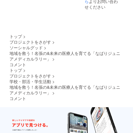
だく
す。領
ら
よりお問い合わ
ホーム
ていた
際、備
収書の
ページ
せください
だきま
考欄に
郵送の
への掲
す。
掲載・
ため、
載期間
掲示を
ご住所
は、次
希望さ
とご連
年度開
れる名
絡先の
催時ま
称をご
入力が
でとな
トップ
>
記入く
必要と
りま
プロジェクトをさがす
>
ださ
なりま
す。 ※
ソーシャルグッド
>
い。 ※
す。領
ロゴの
ご支援
地域を救う！名張の&未来の医療人を育てる「なばりジュニ
収書は
掲載・
きただ
名張市
掲示に
アメディカルラリー」
>
きまし
立病院
ついて
コメント
たご支
から発
は、ご
トップ
>
援は、
行・郵
希望さ
プロジェクトをさがす
>
寄付金
送いた
れた場
控除の
学校・部活・学生活動
>
しま
合とな
対象と
す。 ※
地域を救う！名張の&未来の医療人を育てる「なばりジュニ
りま
なりま
大会
す。ご
アメディカルラリー」
>
す。領
ホーム
希望さ
コメント
収書の
ページ
れる場
郵送の
への掲
合は、
ため、
載期間
名称と
ご住所
は、次
ともに
とご連
年度開
ロゴ希
絡先の
催時ま
望と備
入力が
でとな
考欄に