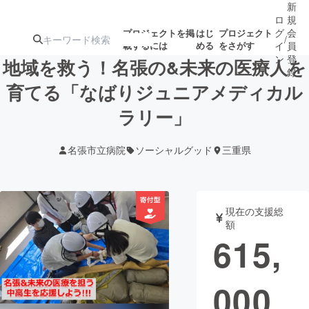
新
ロ
規
グ
会
プロジェクトを掲
はじ
プロジェクト
/
載するには
める
をさがす
イ
員
ン
登
地域を救う！名張の&未来の医療人を
録
育てる「なばりジュニアメディカル
ラリー」
人気のプロ
注目のリ
注目の新着プロ
募集終了が近いプ
もうすぐ公開
ジェクト
ターン
ジェクト
ロジェクト
されます
名張市立病院
ソーシャルグッド
三重県
アート・写真
音楽
現在の支援総
テクノロジー・ガジェット
ゲーム・サ
額
615,
映像・映画
書籍・雑誌
000
ビジネス・起業
チャレンジ