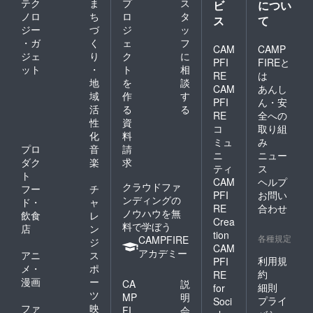
れた場
ゴ不要
テク
ま
プ
ス
ご支援
ビ
につい
合とな
とロゴ
いただ
ノロ
ち
ロ
タ
ス
て
りま
希望ス
く際に
ジー
づ
ジ
ッ
す。ご
ペース
ご入力
・ガ
く
ェ
フ
希望さ
に分
いただ
CAM
CAMP
ジェ
り
ク
に
れる場
け、あ
くメー
PFI
FIREと
合は、
ット
・
ト
相
いうえ
ルアド
RE
は
名称と
お順と
レスに
地
を
談
CAM
あんし
ともに
なりま
担当者
域
作
す
ロゴ希
PFI
ん・安
す。(リ
から連
活
る
る
望と備
ターン
RE
全への
絡いた
性
資
考欄に
の画像
しま
コ
取り組
ご記入
化
料
イメー
す。 ※
ミュ
み
くださ
ジをご
プロ
音
請
目標額
ニ
ニュー
い。 ※
参照く
を超え
ダク
楽
求
ティ
ス
掲載順
ださい)
たご支
ト
は支援
※ ロゴ
CAM
ヘルプ
援をい
クラウドファ
フー
チ
額に関
画像の
ただけ
PFI
お問い
ンディングの
ド・
ャ
わら
受け渡
た場合
RE
合わせ
ノウハウを無
ず、ロ
しは、
飲食
レ
は、大
Crea
ゴ不要
ご支援
料で学ぼう
会運営
店
ン
tion
とロゴ
いただ
費及び
各種規定
CAMPFIRE
ジ
希望ス
CAM
く際に
次年度
アカデミー
アニ
ス
ペース
ご入力
利用規
開催時
PFI
メ・
ポ
に分
いただ
の費用
約
RE
け、あ
漫画
ー
くメー
とし
CA
説
細則
for
いうえ
ルアド
て、利
ツ
MP
明
プライ
Soci
お順と
レスに
用させ
ファ
映
FI
会