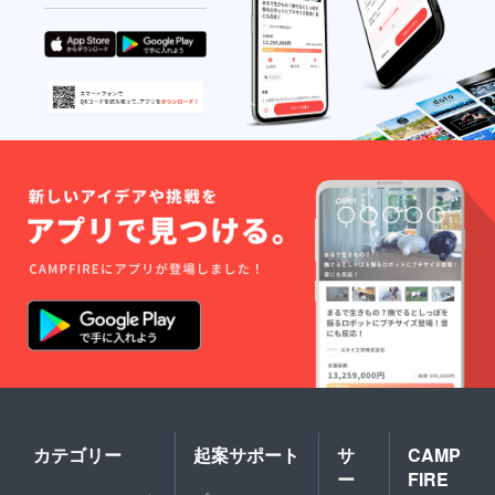
必要と
りま
ご記入
なりま
す。 ※
くださ
す。領
ロゴの
い。 ※
収書は
掲載・
掲載順
名張市
掲示に
は支援
立病院
ついて
額に関
から発
は、ご
わら
行・郵
希望さ
ず、ロ
送いた
れた場
ゴ不要
しま
合とな
とロゴ
す。 ※
りま
希望ス
大会
す。ご
ペース
ホーム
希望さ
に分
ページ
れる場
け、あ
への掲
合は、
いうえ
載期間
名称と
お順と
は、次
ともに
なりま
年度開
ロゴ希
す。(リ
催時ま
望と備
ターン
でとな
考欄に
の画像
りま
ご記入
イメー
す。 ※
くださ
ジをご
ロゴの
い。 ※
参照く
掲載・
掲載順
ださい)
掲示に
は支援
※ ロゴ
ついて
額に関
画像の
カテゴリー
起案サポート
サ
CAMP
は、ご
わら
受け渡
ー
FIRE
希望さ
ず、ロ
しは、