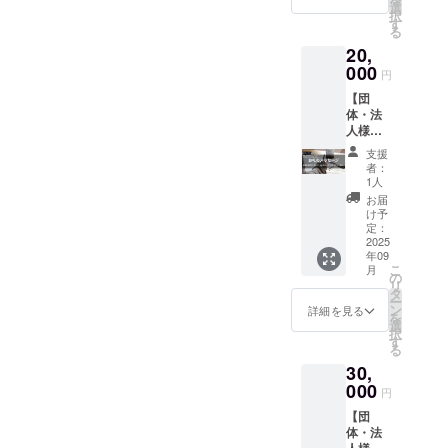
法人
1,200円
選
す。 ※
掲示を
金は寄
択
名、ロ
(支援額
す
ご支援
希望さ
付金控
る
ゴの掲
の12%)
いただ
れるお
除の対
20,
載（自
＋シス
きまし
名前を
象とな
己作
000
テム手
た支援
ご記入
円
りま
成、ス
数料227
金を順
くださ
す。領
【団
タッフ
円＋消
位賞な
い。 ※
収書郵
体・法
を含め
費税142
どの賞
掲載順
送のた
人様向
全参加
円＝
金・賞
は支援
め、ご
け】
者に
11,569
品に利
額に関
支援
住所と
20,000
メール
円がご
用する
者：
わら
ご連絡
円 ・お
で配
負担額
1人
ことは
ず、あ
先の入
礼の
信） ・
となり
ありま
お届
いうえ
力が必
メール
大会
ます。
け予
せん。
お順と
要とな
・活動
ホーム
定：
※ ご支
※ ご支
なりま
りま
報告 ・
2025
ページ
援額に
援いた
す。 ※
す。領
年09
パンフ
への団
関わら
だく
ご支援
収書は
こ
月
レット
体名、
の
ず、リ
際、備
きただ
名張市
リ
への団
法人
タ
ターン
考欄に
きまし
立病院
ー
体名、
名、ロ
ン
は全て
詳細を見る
掲載・
た支援
から発
を
法人
ゴの掲
選
同じと
掲示を
金は寄
行・郵
択
名、ロ
載 ・支
す
なりま
希望さ
付金控
送いた
る
ゴの掲
援者一
す。 ※
れるお
除の対
しま
30,
載（自
覧とし
ご支援
名前を
象とな
す。 ※
己作
000
て、団
いただ
ご記入
円
りま
大会
成、ス
体名、
きまし
くださ
す。領
ホーム
【団
タッフ
法人
た支援
い。 ※
収書郵
ページ
体・法
を含め
名、ロ
金を順
掲載順
送のた
への掲