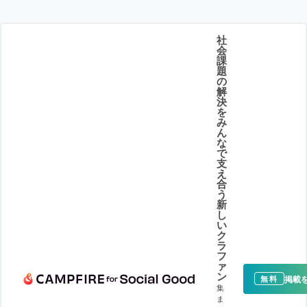
社
会
課
題
の
解
決
を
み
ん
な
で
支
え
合
う
新
し
い
ク
ラ
フ
ァ
ン
掲載
無料
集
ま