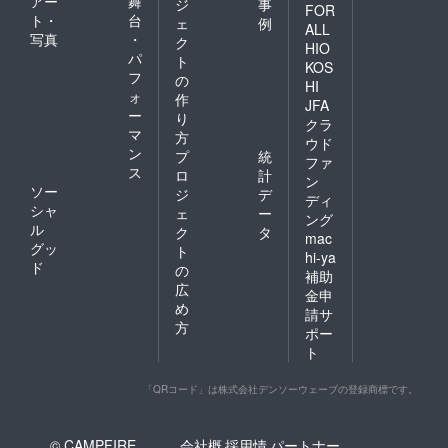
アー
舞
援をい
ジ
事
FOR
ただけ
ト・
台
ェ
例
ALL
た場合
写真
・
ク
HIO
は、大
パ
ト
会運営
KOS
フ
の
費及び
HI
ォ
次年度
作
JFA
開催時
ー
り
クラ
の費用
マ
方
ウド
とし
ン
プ
統
て、利
ファ
ス
ロ
計
用させ
ン
ソー
ていた
ジ
デ
ディ
だきま
シャ
ェ
ー
ング
す。
ル
ク
タ
mac
グッ
ト
hi-ya
ド
の
補助
広
金申
め
請サ
方
ポー
ト
「QRコード」は株式会社デンソーウェーブの登録商標です。
© CAMPFIRE,
会社概
採用情
パートナー