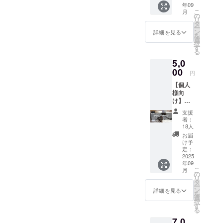
年09
ことで「患
トへの
こ
月
掲載
の
者さま第一
リ
（自己
タ
の心温まる
ー
作成、
ン
詳細を見る
を
スタッ
病院づく
選
択
フを含
す
り」に努め
る
め全参
てまいりた
5,0
加者に
メール
00
いと考えて
円
で配
います。ま
【個人
信） ・
様向
た、地域に
大会
け】
ホーム
根付いた病
5,000円
ページ
支援
院を目指
・お礼
への掲
者：
のメー
載 ・支
し、医療者
18人
ル ・活
援者一
お届
の育成にも
動報告
覧とし
け予
努めてまい
・パン
て会場
定：
フレッ
2025
掲示 ※
りたいと考
年09
トへの
3,000円
えていま
こ
月
掲載
＋ご協
の
リ
（自己
す。
力費360
タ
ー
作成、
円(支援
ン
詳細を見る
を
スタッ
額の
選
択
フを含
12%)＋
す
る
め全参
システ
7,0
加者に
ム手数