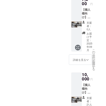
メール
00
料228円
円
で配
＋消費
【個人
信） ・
税58円
様向
大会
＝3,646
け】
ホーム
円がご
7,000円
ページ
負担額
支援
・お礼
への掲
となり
者：
のメー
載 ・支
ます。
0人
ル ・活
援者一
※ ご支
お届
動報告
覧とし
援額に
け予
・パン
て会場
定：
関わら
フレッ
2025
掲示 ※
ず、リ
年09
トへの
5,000円
ターン
こ
月
掲載
＋ご協
の
は全て
リ
（自己
力費600
タ
同じと
ー
作成、
円(支援
ン
なりま
詳細を見る
を
スタッ
額の
選
す。 ※
択
フを含
12%)＋
す
ご支援
る
め全参
システ
いただ
10,
加者に
ム手数
きまし
メール
000
料228円
た支援
円
で配
＋消費
金を順
【個人
信） ・
税82円
位賞な
様向
大会
＝5,910
どの賞
け】
ホーム
円がご
金・賞
10,000
ページ
負担額
品に利
支援
円 ・お
への掲
となり
用する
者：
礼の
載 ・支
ます。
21人
ことは