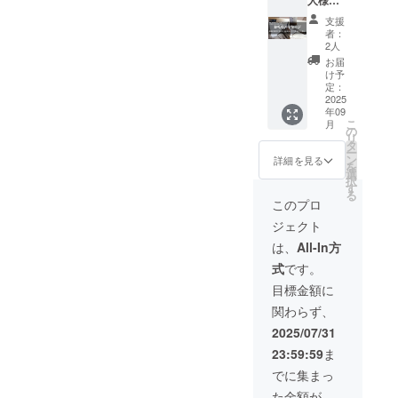
人様向
全参加
ゴの会
位賞な
は支援
め、ご
載期間
け】
者に
場掲示
どの賞
額に関
支援
住所と
は、次
30,000
メール
※
金・賞
者：
わら
ご連絡
年度開
円 ・お
で配
10,000
2人
品に利
ず、あ
先の入
催時ま
礼の
信） ・
円＋ご
用する
お届
いうえ
力が必
でとな
メール
大会
協力費
け予
ことは
お順と
要とな
りま
・活動
ホーム
定：
1,200円
ありま
なりま
りま
す。 ※
報告 ・
2025
ページ
(支援額
せん。
す。 ※
す。領
目標額
年09
パンフ
への団
の12%)
※ ご支
ご支援
収書は
こ
を超え
月
レット
体名、
の
＋シス
援いた
きただ
名張市
リ
たご支
への団
法人
タ
テム手
だく
きまし
立病院
ー
援をい
体名、
名、ロ
ン
数料227
詳細を見る
際、備
た支援
から発
を
ただけ
法人
ゴの掲
選
円＋消
考欄に
金は寄
行・郵
択
た場合
名、ロ
載 ・支
す
費税142
掲載・
付金控
送いた
る
は、大
ゴの掲
援者一
円＝
このプロ
掲示を
除の対
しま
会運営
載（自
覧とし
11,569
希望さ
象とな
す。 ※
費及び
ジェクト
己作
て、団
円がご
れるお
りま
大会
次年度
成、ス
体名、
負担額
は、
All-In方
名前を
す。領
ホーム
開催時
タッフ
法人
となり
ご記入
収書郵
ページ
の費用
式
です。
を含め
名、ロ
ます。
くださ
送のた
への掲
とし
全参加
ゴの会
※ ご支
目標金額に
い。 ※
め、ご
載期間
て、利
者に
場掲示
援額に
掲載順
住所と
は、次
用させ
関わらず、
メール
※
関わら
は支援
ご連絡
年度開
ていた
で配
20,000
ず、リ
2025/07/31
額に関
先の入
催時ま
だきま
信） ・
円＋ご
ターン
わら
力が必
でとな
す。
23:59:59
ま
大会
協力費
は全て
ず、あ
要とな
りま
ホーム
2,400円
同じと
でに集まっ
いうえ
りま
す。 ※
ページ
(支援額
なりま
お順と
す。領
目標額
た金額が