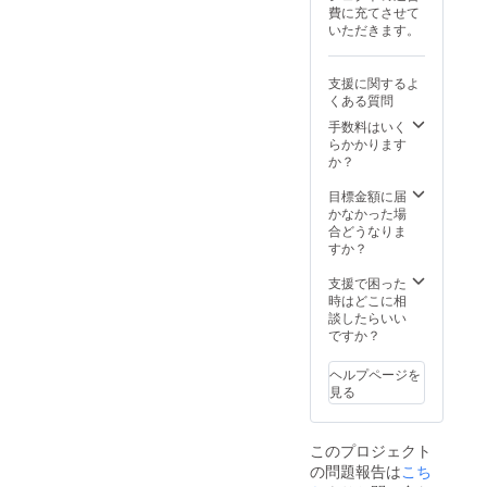
円がご
金・賞
きただ
しま
次年度
費に充てさせて
負担額
品に利
きまし
す。 ※
開催時
いただきます。
となり
用する
たご支
大会
の費用
ます。
ことは
援は、
ホーム
とし
※ ご支
ありま
寄付金
ページ
て、利
支援に関するよ
援額に
せん。
控除の
への掲
用させ
くある質問
関わら
※ ご支
対象と
載期間
ていた
ず、リ
援いた
手数料はいく
なりま
は、次
だきま
ターン
だく
らかかります
す。領
年度開
す。
は全て
際、備
か？
収書の
催時ま
同じと
考欄に
郵送の
でとな
なりま
掲載・
目標金額に届
ため、
りま
す。 ※
掲示を
かなかった場
ご住所
す。 ※
ご支援
希望さ
合どうなりま
とご連
目標額
いただ
れる名
すか？
絡先の
を超え
きまし
称をご
入力が
たご支
た支援
記入く
支援で困った
必要と
援をい
金を順
ださ
時はどこに相
なりま
ただけ
位賞な
い。 ※
談したらいい
す。領
た場合
どの賞
ご支援
ですか？
収書は
は、大
金・賞
きただ
名張市
会運営
品に利
きまし
立病院
費及び
ヘルプページを
用する
たご支
から発
次年度
見る
ことは
援は、
行・郵
開催時
ありま
寄付金
送いた
の費用
せん。
控除の
しま
とし
このプロジェクト
※ ご支
対象と
す。 ※
て、利
の問題報告は
援いた
こち
なりま
大会
用させ