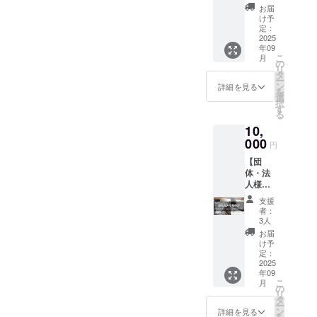
メール
援者一
※ ご支
ありま
お届
・活動
覧とし
援額に
け予
せん。
報告 ・
て会場
定：
関わら
※ ご支
パンフ
2025
掲示 ※
ず、リ
援いた
年09
レット
7,000円
ターン
だく
こ
月
への掲
＋ご協
の
は全て
際、備
リ
載（自
力費840
タ
同じと
考欄に
ー
己作
円(支援
ン
なりま
詳細を見る
掲載・
を
成、ス
額の
選
す。 ※
掲示を
択
タッフ
12%)＋
す
ご支援
希望さ
る
を含め
システ
いただ
れるお
10,
全参加
ム手数
きまし
名前を
者に
000
料228円
た支援
ご記入
円
メール
＋消費
金を順
くださ
【団
で配
税106円
位賞な
い。 ※
体・法
信） ・
＝8,174
どの賞
掲載順
人様向
大会
円がご
金・賞
は支援
け】
ホーム
負担額
品に利
額に関
支援
10,000
ページ
となり
用する
者：
わら
円 ・お
への掲
ます。
3人
ことは
ず、あ
礼の
載 ・支
※ ご支
ありま
お届
いうえ
メール
援者一
援額に
け予
せん。
お順と
・活動
覧とし
定：
関わら
※ ご支
なりま
報告 ・
2025
て会場
ず、リ
援いた
す。 ※
年09
パンフ
掲示 ※
ターン
だく
ご支援
こ
月
レット
10,000
の
は全て
際、備
きただ
リ
への団
円＋ご
タ
同じと
考欄に
きまし
ー
体名、
協力費
ン
なりま
詳細を見る
掲載・
た支援
を