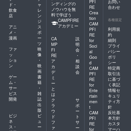
PFI
お問い
ンディングの
ド・
ャ
担くだ
RE
合わせ
ノウハウを無
さい。
飲食
レ
Crea
・支援
料で学ぼう
店
ン
tion
者様と
各種規定
CAMPFIRE
ジ
の連絡
CAM
アカデミー
アニ
ス
方法：
利用規
PFI
メ・
ポ
詳細は
約
RE
メール
漫画
ー
CA
説
細則
for
で連絡
ツ
MP
明
プライ
Soci
いたし
ファ
映
FI
会
バシー
ます。
al
ッ
像
RE
・
ポリ
Goo
ショ
・
ア
相
シー
d
ン
映
カ
談
特定商
CAM
画
デ
会
取引法
PFI
ゲー
書
ミ
に基づ
RE
ム・
籍
ー
く表記
for
サー
・
と
情報セ
Ente
ビス
雑
は
キュリ
rtain
開発
誌
ク
サ
ティ方
men
出
ラ
ポ
針
t
版
ウ
ー
反社基
CAM
ビジ
ビ
ド
ト
本方針
PFI
ネ
ュ
フ
サ
カスタ
RE
ス・
ー
ァ
ー
マーハ
for