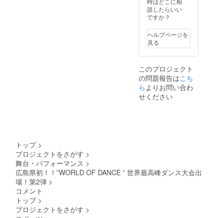
時はどこに相
い ※ロ
談したらいい
ゴやバ
ですか？
ナーな
どの画
ヘルプページを
像の受
見る
け渡し
につい
ては、
このプロジェクト
お送り
の問題報告は
する
こち
メール
ら
よりお問い合わ
をご確
せください
認くだ
さい。
※以下、
①また
は②を
お選び
トップ
>
くだ
プロジェクトをさがす
>
い。 支
舞台・パフォーマンス
>
援時、
必ず、
広島県初！！”WORLD OF DANCE ” 世界最高峰ダンス大会出
どちら
場！第2弾
>
を希望
コメント
される
トップ
>
か備考
プロジェクトをさがす
>
欄にご
記入く