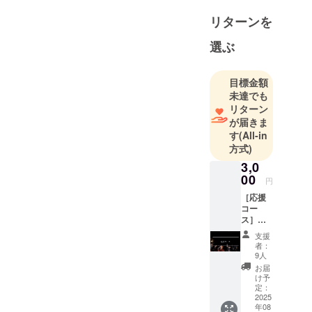
リターンを
選ぶ
目標金額
未達でも
リターン
が届きま
す
(All-in
方式)
3,0
00
円
［応援
コー
ス］ク
ラウド
支援
ファン
者：
ディン
9人
グ終了
お届
時に、
け予
いただ
定：
いた
2025
年08
メール