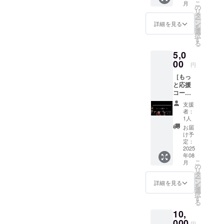
こ
月
アドレ
の
リ
スへの
タ
ー
お礼
ン
詳細を見る
を
メッ
選
択
セージ
す
る
をお送
5,0
りしま
す。 ※
00
円
このリ
［もっ
ターン
と応援
は5,000
コー
円のリ
ス］ク
ターン
支援
ラウド
と同じ
者：
ファン
内容に
1人
ディン
なりま
お届
グ終了
す。
け予
時に、
定：
いただ
2025
年08
いた
こ
月
メール
の
リ
アドレ
タ
ー
スへの
ン
詳細を見る
を
お礼の
選
択
メッ
す
る
セージ
10,
をお送
りしま
000
円