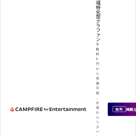
域
特
化
型
ク
ラ
フ
ァ
ン
手
数
料
0
円
か
ら
実
施
可
能
。
企
画
掲載
無料
か
ら
リ
タ
ー