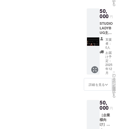
Instagr
す
る
am、
50,
X、
Facebo
000
円
ok等で
STUDIO
ご紹介)
LADYB
2025年
UG主
8月～ご
催、イ
紹介い
支援
ベント
たしま
者：
へご招
す。 ※
0人
待 チ
支援
お届
ケット2
時、必
け予
枚 ・日
ず備考
定：
時 :
2025
欄に掲
年12
2026年
載を希
こ
月
1月～2
望され
の
リ
月頃開
る企業
タ
ー
催予定
様のお
ン
詳細を見る
を
・場所 :
名前を
選
択
広島県
ご記入
す
る
民文化
くださ
50,
セン
い。 ※
ターふ
000
ロゴや
円
くやま
バナー
［企業
※支援者
などの
様向
様の交
画像の
け］
通費や
受け渡
○SNSに