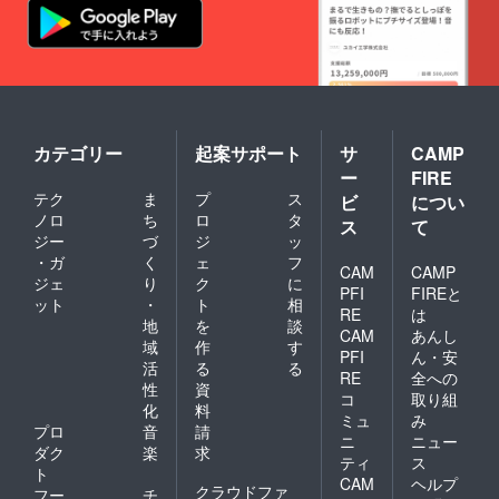
限りま
す)
②STUD
IO
LADYB
UG主催
イベン
トへご
カテゴリー
起案サポート
サ
CAMP
招待 チ
ー
FIRE
ケット5
枚 ・日
テク
ま
プ
ス
ビ
につい
時 :
ノロ
ち
ロ
タ
ス
て
2026年
ジー
づ
ジ
ッ
1月～2
・ガ
く
ェ
フ
月頃開
CAM
CAMP
ジェ
り
ク
に
催予定
PFI
FIREと
・場所 :
ット
・
ト
相
RE
は
広島県
地
を
談
CAM
あんし
民文化
域
作
す
セン
PFI
ん・安
活
る
る
ターふ
RE
全への
性
資
くやま
コ
取り組
※支援者
化
料
ミュ
み
様の交
プロ
音
請
ニ
ニュー
通費や
ダク
楽
求
ティ
ス
滞在費
ト
は各自
CAM
ヘルプ
クラウドファ
フー
チ
でご負