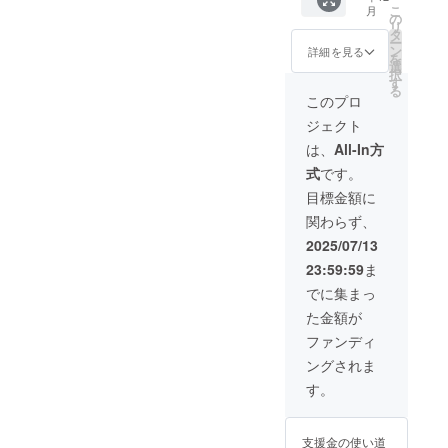
こ
月
様のお
様のロ
の
リ
名前を
ゴを掲
タ
ー
ご記入
載しま
ン
詳細を見る
を
くださ
す。 横
選
択
い。 ※
断幕は
す
る
ロゴや
会場へ
このプロ
バナー
も持参
ジェクト
などの
いたし
画像の
ます。
は、
All-In方
受け渡
・掲載
式
です。
しにつ
期間：
いて
大会期
目標金額に
は、お
間の
関わらず、
送りす
2025年
るメー
7月15日
2025/07/13
ルをご
～2025
23:59:59
ま
確認く
年7月24
ださ
日
でに集まっ
い。
(STUDI
た金額が
○STUDI
O
O
LADYB
ファンディ
LADYB
UG主催
ングされま
UG主催
イベン
イベン
トにも
す。
トへご
掲載予
招待 チ
定) ・掲
ケット2
載方
支援金の使い道
枚 ・日
法：ロ