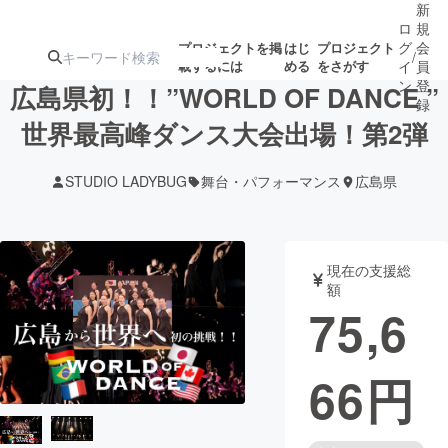
新
ロ
規
グ
会
プロジェクトを掲
はじ
プロジェクト
/
載するには
める
をさがす
イ
員
ン
登
広島県初！！”WORLD OF DANCE ”
録
世界最高峰ダンス大会出場！第2弾
人気のプロ
注目のリ
注目の新着プロ
募集終了が近いプ
もうすぐ公開
STUDIO LADYBUG
舞台・パフォーマンス
広島県
ジェクト
ターン
ジェクト
ロジェクト
されます
アート・写真
音楽
現在の支援総
額
75,6
テクノロジー・ガジェット
ゲーム・サ
66
円
映像・映画
書籍・雑誌
ビジネス・起業
チャレンジ