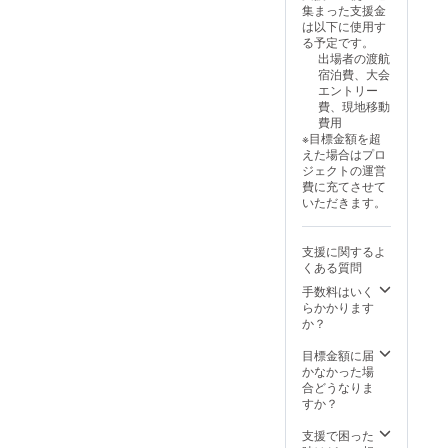
集まった支援金
時 :
ゴ掲載
は以下に使用す
2026年
サイズ
る予定です。
1月～2
→縦
出場者の渡航
月頃開
20cm×
宿泊費、大会
催予定
横
エントリー
・場所 :
30cm
費、現地移動
広島県
(件数に
費用
民文化
より変
※目標金額を超
セン
更があ
えた場合はプロ
ターふ
ります)
ジェクトの運営
くやま
※3枚目
費に充てさせて
※支援者
の画像
いただきます。
様の交
をご確
通費や
認くだ
滞在費
さい。
支援に関するよ
は各自
・注意
くある質問
でご負
事項：
担くだ
支援
手数料はいく
さい。
時、必
らかかります
・支援
ず備考
か？
者様と
欄に掲
の連絡
載を希
目標金額に届
方法：
望され
かなかった場
詳細は
る企業
合どうなりま
メール
様のお
すか？
で連絡
名前を
いたし
ご記入
支援で困った
ます。
くださ