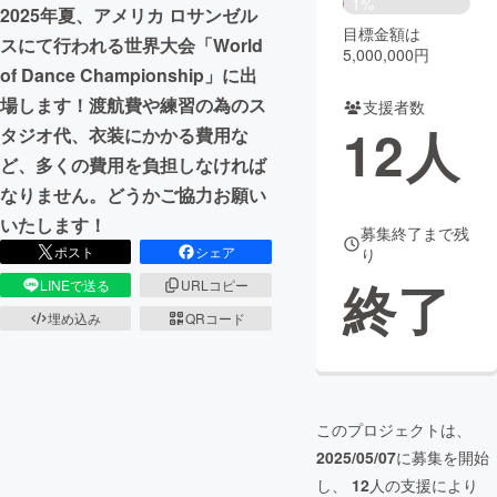
1%
2025年夏、アメリカ ロサンゼル
目標金額は
まちづくり・地域活性化
スにて行われる世界大会「World
5,000,000円
of Dance Championship」に出
場します！渡航費や練習の為のス
支援者数
CAMPFIRE for Social Good
CAMPFIRE Creation
12
人
タジオ代、衣装にかかる費用な
CAMPFIREふるさと納税
machi-ya
コミュニティ
ど、多くの費用を負担しなければ
なりません。どうかご協力お願い
いたします！
募集終了まで残
ポスト
シェア
り
終了
LINEで送る
URLコピー
埋め込み
QRコード
このプロジェクトは、
2025/05/07
に募集を開始
し、
12
人の支援により