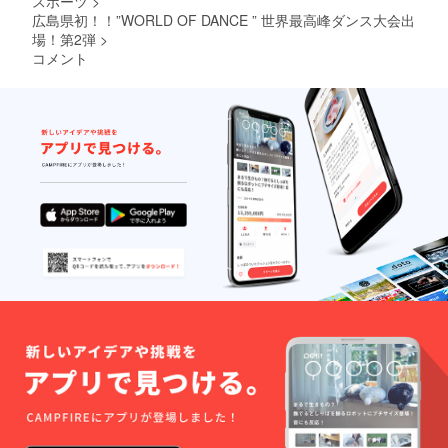
スポーツ
>
ださ
広島県初！！”WORLD OF DANCE ” 世界最高峰ダンス大会出
い。 ①
場！第2弾
>
ご支援
コメント
範囲内
で、企
業様主
催イベ
ントへ
出演 (大
会出場
メン
バー
が、イ
ベント
やパー
ティー
を盛り
上げま
す) ・イ
ベント
出演有
効期限:
2025年
9月～
2026年
12月末
迄(出演
は1回に