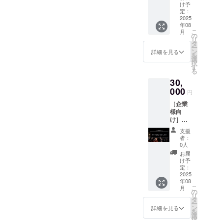
セージ
け予
動画を
定：
お送り
2025
年08
しま
こ
月
す。 収
の
リ
録時間:
タ
ー
約1分間
ン
詳細を見る
を
※メール
選
択
にURL
す
る
を記載
30,
しま
す。
000
円
［企業
様向
け］
SNSに
支援
て協賛
者：
会社様
0人
のご紹
お届
介 約
け予
100,000
定：
人への
2025
年08
露出(メ
こ
月
ンバー
の
リ
16名×
タ
ー
フォロ
ン
詳細を見る
を
ワー、
選
択