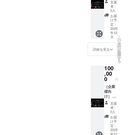
滞在費
しにつ
支援
て協賛
は各自
いて
者：
会社様
でご負
は、お
0人
のご紹
担くだ
送りす
お届
介 約
さい。
るメー
け予
100,000
・支援
定：
ルをご
人への
2025
者様と
確認く
年12
露出(メ
の連絡
ださ
こ
月
ンバー
方法：
の
い。
リ
16名×
詳細は
タ
ー
フォロ
メール
ン
詳細を見る
を
ワー、
で連絡
選
択
Instagr
いたし
す
る
am、
ます。
100
X、
※支援
Facebo
,00
時、必
ok等で
ず備考
0
円
ご紹介)
欄に掲
2025年
［企業
載を希
8月～ご
様向
望され
紹介し
け］ ○
る方の
ます。
私たち
お名前
支援
※支援
と一緒
をご記
者：
時、必
に世界
入くだ
0人
ず備考
大会会
さい。
お届
欄に掲
場へ！
け予
載を希
チーム
定：
望され
横断幕
2025
年12
る企業
へ企業