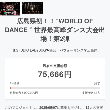
広島県初！！”WORLD OF
DANCE ” 世界最高峰ダンス大会出
場！第2弾
STUDIO LADYBUG
舞台・パフォーマンス
広島県
現在の支援総額
75,666
円
終了
1
%達成
目標金額
5,000,000
円
支援者数
12
人
このプロジェクトは、
2025/05/07
に募集を開始し、
12
人の支援