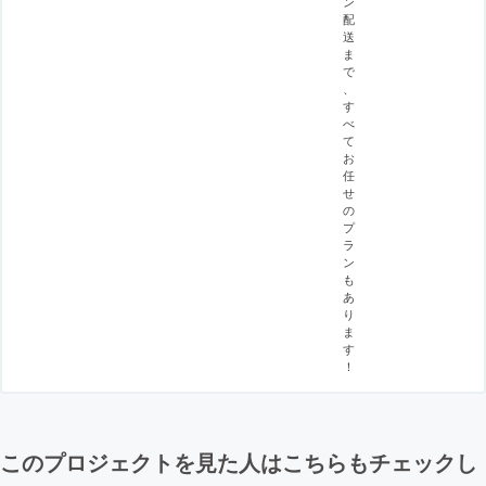
ン
配
送
ま
で
、
す
べ
て
お
任
せ
の
プ
ラ
ン
も
あ
り
ま
す
！
このプロジェクトを見た人はこちらもチェックし