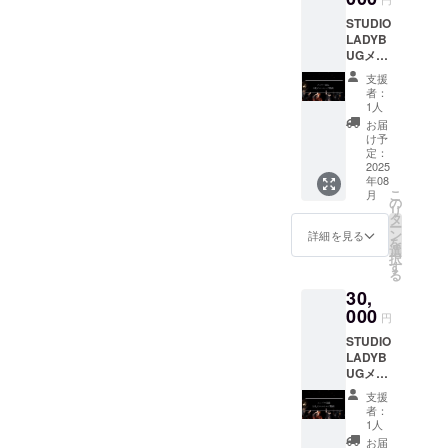
す。 ※
STUDIO
このリ
LADYB
ターン
UGメン
は3,000
バー数
円のリ
支援
名によ
ターン
者：
るお礼
と同じ
1人
のメッ
内容に
お届
セージ
なりま
け予
動画を
す。
定：
お送り
2025
年08
しま
こ
月
す。 収
の
リ
録時間:
タ
ー
約1分間
ン
詳細を見る
を
※メール
選
択
にURL
す
る
を記載
30,
しま
す。
000
円
STUDIO
LADYB
UGメン
バー全
支援
員によ
者：
るお礼
1人
のメッ
お届