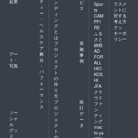
起業
テ
ン
ビ
ラスメ
Spor
ィ
デ
ス
ントに
ts
ー
ィ
対する
CAM
・
ン
考え方
PFI
ヘ
グ
クッ
RE
ル
と
キーポ
ふる
ス
は
リシー
さと
ケ
プ
実
納税
ア
ロ
施
AD
アー
舞
ジ
事
FOR
ト・
台
ェ
例
ALL
写真
・
ク
HIO
パ
ト
KOS
フ
の
HI
ォ
作
JFA
ー
り
クラ
マ
方
ウド
ン
プ
統
ファ
ス
ロ
計
ン
ソー
ジ
デ
ディ
シャ
ェ
ー
ング
ル
ク
タ
mac
グッ
ト
hi-ya
ド
の