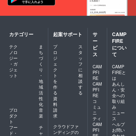
カテゴリー
起案サポート
サ
CAMP
ー
FIRE
テク
ま
プ
ス
ビ
につい
ノロ
ち
ロ
タ
ス
て
ジー
づ
ジ
ッ
・ガ
く
ェ
フ
CAM
CAMP
ジェ
り
ク
に
PFI
FIREと
ット
・
ト
相
RE
は
地
を
談
CAM
あんし
域
作
す
PFI
ん・安
活
る
る
RE
全への
性
資
コ
取り組
化
料
ミュ
み
プロ
音
請
ニ
ニュー
ダク
楽
求
ティ
ス
ト
CAM
ヘルプ
クラウドファ
フー
チ
PFI
お問い
ンディングの
ド・
ャ
RE
合わせ