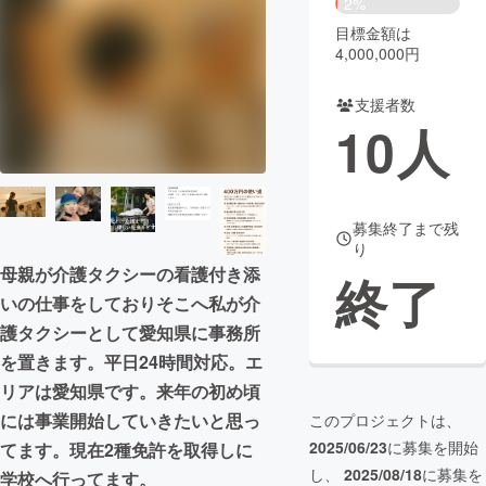
2%
目標金額は
まちづくり・地域活性化
4,000,000円
支援者数
CAMPFIRE for Social Good
CAMPFIRE Creation
10
人
CAMPFIREふるさと納税
machi-ya
コミュニティ
募集終了まで残
り
母親が介護タクシーの看護付き添
終了
いの仕事をしておりそこへ私が介
護タクシーとして愛知県に事務所
を置きます。平日24時間対応。エ
リアは愛知県です。来年の初め頃
には事業開始していきたいと思っ
このプロジェクトは、
2025/06/23
に募集を開始
てます。現在2種免許を取得しに
し、
2025/08/18
に募集を
学校へ行ってます。