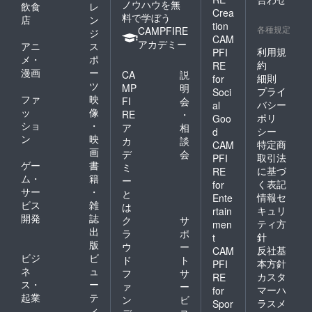
ノウハウを無
飲食
レ
Crea
料で学ぼう
店
ン
tion
各種規定
CAMPFIRE
ジ
CAM
アカデミー
アニ
ス
利用規
PFI
メ・
ポ
約
RE
漫画
ー
CA
説
細則
for
ツ
MP
明
プライ
Soci
ファ
映
FI
会
バシー
al
ッ
像
RE
・
ポリ
Goo
ショ
・
ア
相
シー
d
ン
映
カ
談
特定商
CAM
画
デ
会
取引法
PFI
ゲー
書
ミ
に基づ
RE
ム・
籍
ー
く表記
for
サー
・
と
情報セ
Ente
ビス
雑
は
キュリ
rtain
開発
誌
ク
サ
ティ方
men
出
ラ
ポ
針
t
版
ウ
ー
反社基
CAM
ビジ
ビ
ド
ト
本方針
PFI
ネ
ュ
フ
サ
カスタ
RE
ス・
ー
ァ
ー
マーハ
for
起業
テ
ン
ビ
ラスメ
Spor
ィ