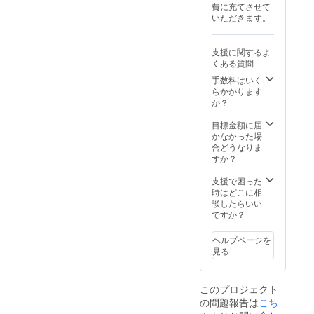
費に充てさせて
加熱は
いただきます。
行わな
いでく
ださ
支援に関するよ
い。印
くある質問
刷面へ
の影響
手数料はいく
が出る
らかかります
おそれ
か？
があり
ます。
目標金額に届
かなかった場
合どうなりま
すか？
支援で困った
時はどこに相
談したらいい
ですか？
ヘルプページを
見る
このプロジェクト
の問題報告は
こち