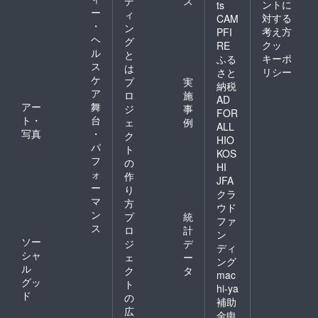
デ
ス
ントに
ts
ー
ィ
対する
CAM
・
ン
考え方
PFI
ヘ
グ
クッ
RE
ル
と
キーポ
ふる
ス
は
リシー
さと
ケ
プ
実
納税
ア
ロ
施
AD
アー
舞
ジ
事
FOR
ト・
台
ェ
例
ALL
写真
・
ク
HIO
パ
ト
KOS
フ
の
HI
ォ
作
JFA
ー
り
クラ
マ
方
ウド
ン
プ
統
ファ
ス
ロ
計
ン
ソー
ジ
デ
ディ
シャ
ェ
ー
ング
ル
ク
タ
mac
グッ
ト
hi-ya
ド
の
補助
広
金申