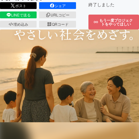
終了しました
ポスト
シェア
LINEで送る
URLコピー
もう一度プロジェク
トをやってほしい
埋め込み
QRコード