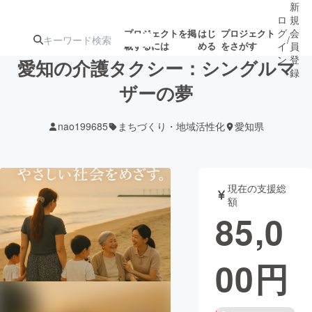
新
ロ
規
グ
会
プロジェクトを掲
はじ
プロジェクト
/
載するには
める
をさがす
イ
員
ン
登
愛知の介護タクシー：シングルマ
録
ザーの夢
人気のプロ
注目のリ
注目の新着プロ
募集終了が近いプ
もうすぐ公開
nao199685
まちづくり・地域活性化
愛知県
ジェクト
ターン
ジェクト
ロジェクト
されます
アート・写真
音楽
現在の支援総
額
85,0
テクノロジー・ガジェット
ゲーム・サ
00
円
映像・映画
書籍・雑誌
ビジネス・起業
チャレンジ