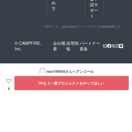
め
請サ
方
ポー
ト
「QRコード」は株式会社デンソーウェーブの登録商標です。
© CAMPFIRE,
会社概
採用情
パートナー
Inc.
要
報
募集
nao199685
さんへアンコール
もう一度プロジェクトをやってほしい
8