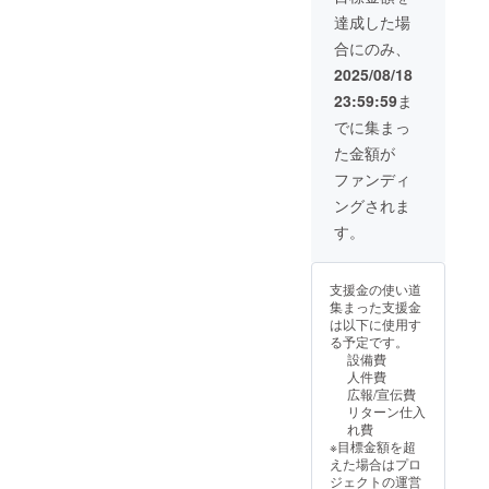
が、
達成した場
オーブ
合にのみ、
ンや直
火では
2025/08/18
使用し
23:59:59
ま
ないで
くださ
でに集まっ
い。食
た金額が
洗機、
または
ファンディ
食器洗
ングされま
い乾燥
機のご
す。
使用は
避けて
くださ
支援金の使い道
い。印
集まった支援金
刷面の
は以下に使用す
変色、
る予定です。
剥が
設備費
れ、傷
人件費
になる
広報/宣伝費
おそれ
リターン仕入
があり
れ費
ます。
※目標金額を超
電子レ
えた場合はプロ
ンジで
ジェクトの運営
の連続