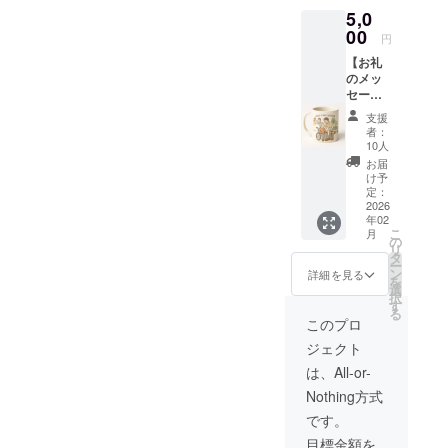
5,0
00
円
【お礼
のメッ
セー
ジ】 感
支援
謝の気
者：
持ちを
10人
込め
お届
て、オ
け予
リジナ
定：
ルマグ
2026
年02
カップ
こ
月
陶器。
の
リ
マグ
タ
ー
カップ
ン
詳細を見る
を
の写真
選
択
は会社
す
る
の写真
このプロ
をデザ
ジェクト
インし
ます。
は、All-or-
電子レ
Nothing方式
ンジで
のご使
です。
用は可
目標金額を
能です