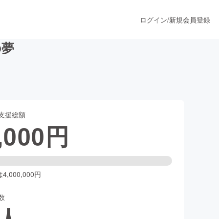
ログイン
/
新規会員登録
の夢
うすぐ公開されます
支援総額
プロダクト
,000
円
ファッション
スポーツ
,000,000円
数
ア
ソーシャルグッド
人