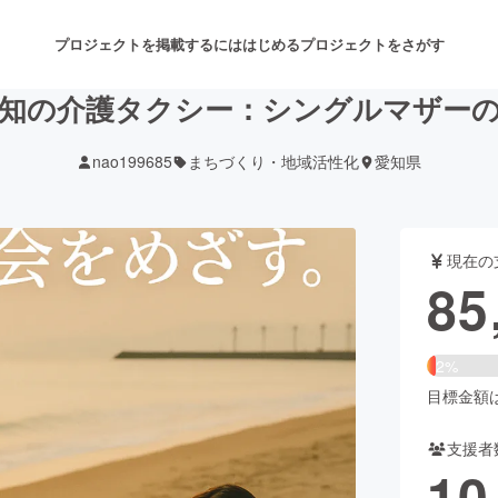
プロジェクトを掲載するには
はじめる
プロジェクトをさがす
知の介護タクシー：シングルマザー
nao199685
まちづくり・地域活性化
愛知県
注目のリターン
注目の新着プロジェクト
募集終了が近いプロジェクト
も
現在の
音楽
舞台・パフォーマンス
85
ゲーム・サービス開発
フード・飲食店
2%
書籍・雑誌出版
アニメ・漫画
目標金額は4
支援者
チャレンジ
ビューティー・ヘルスケ
10