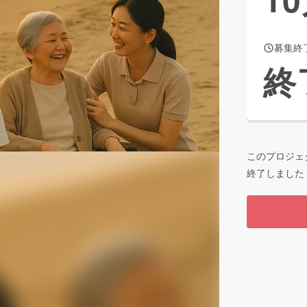
募集終
CAMPFIRE for Social Good
CAMPFIRE Creation
終
CAMPFIREふるさと納税
machi-ya
コミュニティ
このプロジェ
終了しました