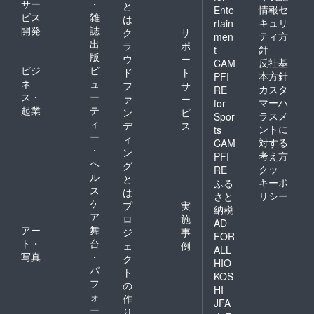
サー
・
と
情報セ
Ente
ビス
雑
は
キュリ
rtain
開発
誌
ク
サ
ティ方
men
出
ラ
ポ
針
t
版
ウ
ー
反社基
CAM
ビジ
ビ
ド
ト
本方針
PFI
ネ
ュ
フ
サ
カスタ
RE
ス・
ー
ァ
ー
マーハ
for
起業
テ
ン
ビ
ラスメ
Spor
ィ
デ
ス
ントに
ts
ー
ィ
対する
CAM
・
ン
考え方
PFI
ヘ
グ
クッ
RE
ル
と
キーポ
ふる
ス
は
リシー
さと
ケ
プ
実
納税
ア
ロ
施
AD
アー
舞
ジ
事
FOR
ト・
台
ェ
例
ALL
写真
・
ク
HIO
パ
ト
KOS
フ
の
HI
ォ
作
JFA
ー
り