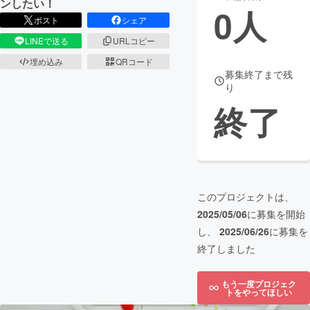
ンしたい！
0
人
ポスト
シェア
まちづくり・地域活性化
LINEで送る
URLコピー
埋め込み
QRコード
CAMPFIRE for Social Good
CAMPFIRE Creation
募集終了まで残
り
CAMPFIREふるさと納税
machi-ya
コミュニティ
終了
このプロジェクトは、
2025/05/06
に募集を開始
し、
2025/06/26
に募集を
終了しました
もう一度プロジェク
トをやってほしい