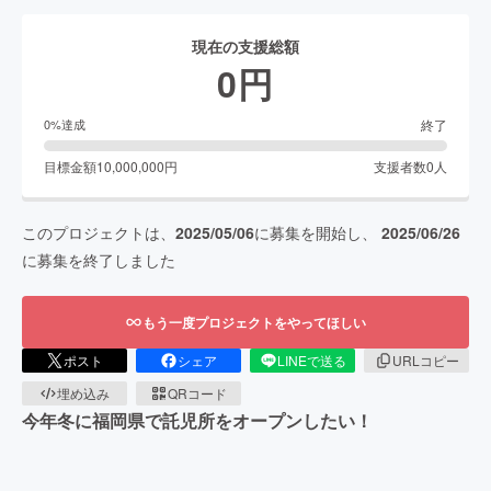
現在の支援総額
0
円
終了
0
%達成
目標金額
10,000,000
円
支援者数
0
人
このプロジェクトは、
2025/05/06
に募集を開始し、
2025/06/26
に募集を終了しました
もう一度プロジェクトをやってほしい
ポスト
シェア
LINEで送る
URLコピー
埋め込み
QRコード
今年冬に福岡県で託児所をオープンしたい！