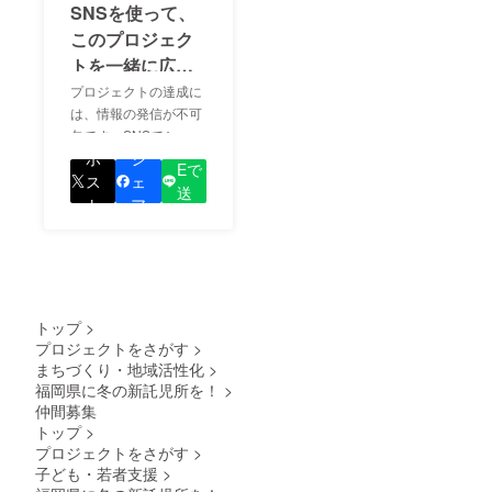
SNSを使って、
このプロジェク
トを一緒に広め
ましょう！
プロジェクトの達成に
は、情報の発信が不可
欠です。SNSでシェア
LIN
をして、あなたが応援
ポ
シ
Eで
しているプロジェクト
ス
ェ
送
の良さを知ってもらい
ト
ア
る
ましょう！
トップ
>
プロジェクトをさがす
>
まちづくり・地域活性化
>
福岡県に冬の新託児所を！
>
仲間募集
トップ
>
プロジェクトをさがす
>
子ども・若者支援
>