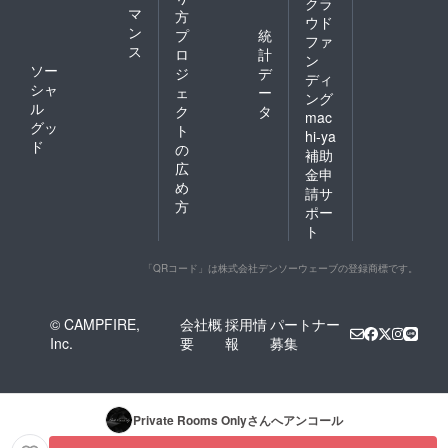
クラ
マ
方
ウド
ン
プ
統
ファ
ス
ロ
計
ン
ソー
ジ
デ
ディ
シャ
ェ
ー
ング
ル
ク
タ
mac
グッ
ト
hi-ya
ド
の
補助
広
金申
め
請サ
方
ポー
ト
「QRコード」は株式会社デンソーウェーブの登録商標です。
© CAMPFIRE,
会社概
採用情
パートナー
Inc.
要
報
募集
Private Rooms Only
さんへアンコール