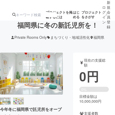
新
ロ
規
グ
会
プロジェクトを掲
はじ
プロジェクト
/
載するには
める
をさがす
イ
員
ン
登
福岡県に冬の新託児所を！
録
Private Rooms Only
まちづくり・地域活性化
福岡県
人気のプロ
注目のリ
注目の新着プロ
募集終了が近いプ
もうすぐ公開
ジェクト
ターン
ジェクト
ロジェクト
されます
現在の支援総
額
アート・写真
音楽
0
円
テクノロジー・ガジェット
ゲーム・サ
0%
目標金額は
映像・映画
書籍・雑誌
10,000,000円
今年冬に福岡県で託児所をオープ
ビジネス・起業
チャレンジ
支援者数