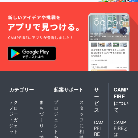
カテゴリー
起案サポート
サ
CAMP
ー
FIRE
テク
ま
プ
ス
ビ
につい
ノロ
ち
ロ
タ
ス
て
ジー
づ
ジ
ッ
・ガ
く
ェ
フ
CAM
CAMP
ジェ
り
ク
に
PFI
FIREと
ット
・
ト
相
RE
は
地
を
談