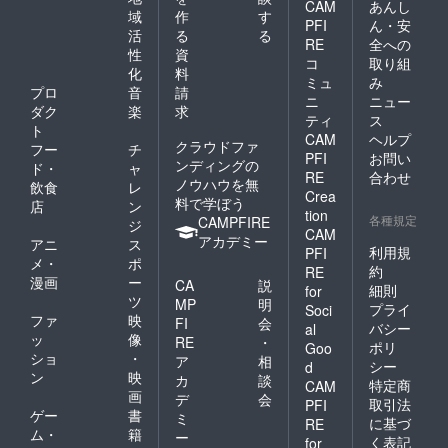
CAM
あんし
域
作
す
PFI
ん・安
活
る
る
RE
全への
性
資
コ
取り組
化
料
ミュ
み
プロ
音
請
ニ
ニュー
ダク
楽
求
ティ
ス
ト
CAM
ヘルプ
クラウドファ
フー
チ
PFI
お問い
ンディングの
ド・
ャ
RE
合わせ
ノウハウを無
飲食
レ
Crea
料で学ぼう
店
ン
tion
各種規定
CAMPFIRE
ジ
CAM
アカデミー
アニ
ス
利用規
PFI
メ・
ポ
約
RE
漫画
ー
CA
説
細則
for
ツ
MP
明
プライ
Soci
ファ
映
FI
会
バシー
al
ッ
像
RE
・
ポリ
Goo
ショ
・
ア
相
シー
d
ン
映
カ
談
特定商
CAM
画
デ
会
取引法
PFI
ゲー
書
ミ
に基づ
RE
ム・
籍
ー
く表記
for