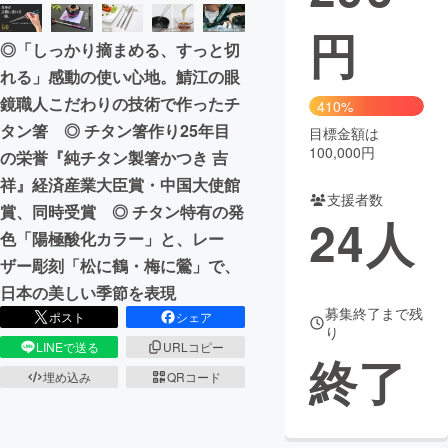
円
まちづくり・地域活性化
◎「しっかり摘まめる、すっと切
れる」感動の使い心地。鯖江の眼
CAMPFIRE for Social Good
CAMPFIRE Creation
鏡職人こだわりの技術で作ったチ
410%
CAMPFIREふるさと納税
machi-ya
コミュニティ
タン箸 ◎ チタン箸作り25年目
目標金額は
100,000円
の栄誉『純チタン製箸かつき 吉
祥』経済産業大臣賞・中国大使館
支援者数
賞、同時受賞 ◎ チタン特有の発
24
人
色「陽極酸化カラー」と、レー
ザー彫刻「松に鶴・梅に鶯」で、
日本の美しい季節を表現
募集終了まで残
ポスト
シェア
り
LINEで送る
URLコピー
終了
埋め込み
QRコード