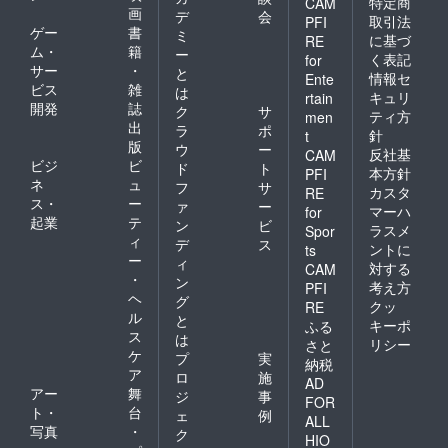
特定商
CAM
画
デ
会
取引法
PFI
ゲー
書
ミ
に基づ
RE
ム・
籍
ー
く表記
for
サー
・
と
情報セ
Ente
ビス
雑
は
キュリ
rtain
開発
誌
ク
サ
ティ方
men
出
ラ
ポ
針
t
版
ウ
ー
反社基
CAM
ビジ
ビ
ド
ト
本方針
PFI
ネ
ュ
フ
サ
カスタ
RE
ス・
ー
ァ
ー
マーハ
for
起業
テ
ン
ビ
ラスメ
Spor
ィ
デ
ス
ントに
ts
ー
ィ
対する
CAM
・
ン
考え方
PFI
ヘ
グ
クッ
RE
ル
と
キーポ
ふる
ス
は
リシー
さと
ケ
プ
実
納税
ア
ロ
施
AD
アー
舞
ジ
事
FOR
ト・
台
ェ
例
ALL
写真
・
ク
HIO