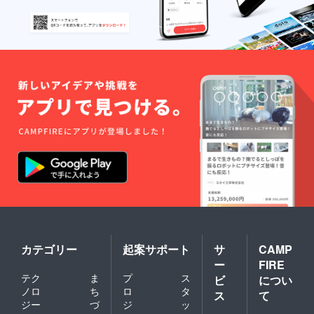
カテゴリー
起案サポート
サ
CAMP
ー
FIRE
テク
ま
プ
ス
ビ
につい
ノロ
ち
ロ
タ
ス
て
ジー
づ
ジ
ッ