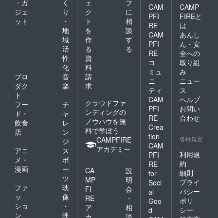
・ガ
く
ェ
フ
CAM
CAMP
ジェ
り
ク
に
PFI
FIREと
ット
・
ト
相
RE
は
地
を
談
CAM
あんし
域
作
す
PFI
ん・安
活
る
る
RE
全への
性
資
コ
取り組
化
料
ミュ
み
プロ
音
請
ニ
ニュー
ダク
楽
求
ティ
ス
ト
CAM
ヘルプ
クラウドファ
フー
チ
PFI
お問い
ンディングの
ド・
ャ
RE
合わせ
ノウハウを無
飲食
レ
Crea
料で学ぼう
店
ン
tion
各種規定
CAMPFIRE
ジ
CAM
アカデミー
アニ
ス
利用規
PFI
メ・
ポ
約
RE
漫画
ー
CA
説
細則
for
ツ
MP
明
プライ
Soci
ファ
映
FI
会
バシー
al
ッ
像
RE
・
ポリ
Goo
ショ
・
ア
相
シー
d
ン
映
カ
談