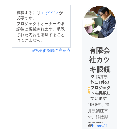
投稿するには
ログイン
が
必要です。
プロジェクトオーナーの承
認後に掲載されます。承認
された内容を削除すること
はできません。
有限会
※投稿する際の注意点
社カツ
キ眼鏡
福井県
他に1件の
プロジェク
トを掲載し
ています
1969年、福
井県鯖江市
で、眼鏡製
造事業所を
https://titankatsuki.shop-pro.jp/