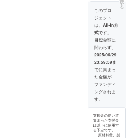
択
３膳
くださ
す
給状
る
セッ
い。
況、製
このプロ
ト）：
*********
造工程
ジェクト
一般販
*********
上の都
売予定
***** ※
合等に
は、
All-In方
価格
デザイ
より出
式
です。
29,700
ン・仕
荷時期
円 ・送
様は変
が遅れ
目標金額に
料850円
更にな
る場合
関わらず、
【合計
る可能
があり
30,550
性がご
ます。
2025/06/29
円 の
ざいま
23:59:59
ま
17％OF
す。ご
F】
了承く
でに集まっ
*********
ださ
た金額が
*********
い。 ※
***** ※
ご注文
ファンディ
デザイ
状況、
ングされま
ン・仕
使用部
様は変
材の供
す。
更にな
給状
る可能
況、製
性がご
造工程
支援金の使い道
ざいま
上の都
集まった支援金
す。ご
合等に
は以下に使用す
了承く
より出
る予定です。
ださ
荷時期
原材料費、製
い。 ※
が遅れ