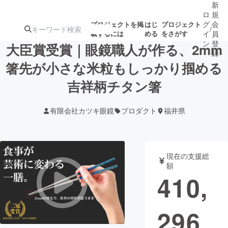
新
ロ
規
グ
会
プロジェクトを掲
はじ
プロジェクト
/
載するには
める
をさがす
イ
員
ン
登
大臣賞受賞｜眼鏡職人が作る、2mm
録
箸先が小さな米粒もしっかり掴める
吉祥柄チタン箸
人気のプロ
注目のリ
注目の新着プロ
募集終了が近いプ
もうすぐ公開
ジェクト
ターン
ジェクト
ロジェクト
されます
有限会社カツキ眼鏡
プロダクト
福井県
アート・写真
音楽
現在の支援総
テクノロジー・ガジェット
ゲーム・サ
額
410,
映像・映画
書籍・雑誌
296
ビジネス・起業
チャレンジ