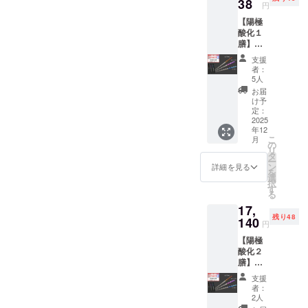
×4 ・送
38
ン・仕
荷時期
円
料850円
様は変
が遅れ
【陽極
【合計
更にな
る場合
酸化１
27,250
る可能
があり
膳】超
円の
性がご
ます。
早割
20％OF
ざいま
支援
15％OF
F】
す。ご
者：
F（161
D.つや
了承く
5人
2円
(松に
ださ
お届
OFF)
鶴)、E.
い。 ※
け予
*********
つや(梅
定：
ご注文
*********
2025
に鶯)、
状況、
年12
***** ・
から4膳
使用部
こ
月
チタン
お選び
の
材の供
リ
箸（陽
くださ
タ
給状
ー
極酸
い。
ン
況、製
詳細を見る
を
化）：
*********
選
造工程
択
一般販
*********
す
上の都
る
売予定
*********
合等に
17,
価格
※デザイ
より出
残り48
9,900
140
ン・仕
荷時期
円
円 ×1
様は変
が遅れ
【陽極
・送料
更にな
る場合
酸化２
850円
る可能
があり
膳】超
【合計
性がご
ます。
早割
10,750
ざいま
支援
17％OF
円 の
す。ご
者：
F（351
15％OF
了承く
2人
0円
F】