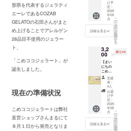
保存方
ココ
地：コ
200g×2
※本製品
セージ
を描く
に貼付
・色は
け予
ゲン28
含有を
形県を代表するジェラティ
必ず備
直射日
法：直
ジェ
コナッ
袋☆ま
（2種）
内容は
ことが
定：
された
アッ
品目を
完全に
考欄に
光を避
射日光
ラート
ツミル
いこめ
2025
につい
以下の
できま
ラベル
シュグ
エーレであるCOZAB
使用し
は防ぐ
「同
け、冷
をおよ
（チョ
年09
ク（タ
豆シー
て ・原
内容か
す。 画
や注意
レー
ており
ことが
意」と
暗所で
こ
び高温
月
コ
イ）、
ル付
材料に
ら選択
材はこ
GELATOの石田さんがまと
の
書きを
ません
難しく
ご記載
保存し
リ
多湿の
味）」
砂糖、
き】 三
含まれ
できま
め油製
タ
ご確認
が、ア
なって
くださ
てくだ
ー
場所を
・サイ
め上げることでアレルゲン
ブドウ
和油脂
るアレ
す。 １
造時の
ン
くださ
詳細を見る
レルゲ
おりま
い。
さい。
を
避け常
ズ：約
糖、こ
株式会
ルギー
「〇〇
副産物
選
い。」
ン28品
す。 ご
・消費
択
温で保
28品目不使用のジェラー
フタ直
め油、
社の人
物質
はアレ
として
す
＜アレ
目を使
支援い
期限も
る
存して
径
米粉
気商
（28品
ルゲン
出る蝋
ルゲン
用した
ただく
ト、
しくは
くださ
7.5cm
3,2
（米
品、圧
目
28品目
分を原
含有リ
他製品
際には
賞味期
い。 ・
、カッ
残り46
（国
搾法で
00
中）：
不使用
料とし
スクに
と同じ
円
アレル
限：製
消費期
プ高さ5
産））
の搾油
使用し
食品へ
て作ら
関する
製造設
「こめココジェラート」が
ゲン含
造日か
限もし
ｃｍ ・
【まい
、有機
後の米
ていま
の取組
れたク
「同
備を用
有リス
ら約6ヶ
くは賞
重量：
にちの
ココア
ぬかを
せん 本
につい
レヨ
誕生しました。
意」の
いて製
クにつ
月 ・原
味期
約
こめ油
※本製品
殺菌・
製品は
て三和
ン、
お願い
造され
いてあ
材料、
限：製
100g（
1500ｇ
（2種）
粉砕し
小麦・
油脂㈱
キット
＞ 本製
ており
支援
らかじ
主原料
造日か
約90ml)
×2本入
につい
食べや
そば・
を応援
パスに
品は原
者：
ます。
めご了
の原産
ら約3ヶ
・保存
☆まい
て ・原
すく香
卵・
してい
限定さ
4人
材料に
そのた
承いた
地：玄
月 ・原
方法：
こめ豆
現在の準備状況
材料に
ばしい
乳・
ま
せても
アレル
お届
めアレ
だき、
米（山
材料、
－18℃
シール
含まれ
パウ
アーモ
す！」
らいま
け予
ゲン28
ルゲン
必ず備
形県
主原料
以下・
付】 三
るアレ
ダーに
定：
ンド・
２「〇
す。 展
品目を
含有を
考欄に
産）、
の原産
原材
和油脂
2025
ルギー
加工し
オレン
〇は米
示期間
使用し
完全に
「同
馬鈴薯
地：さ
年09
こめココジェラートは弊社
料、主
株式会
物質
た健康
ジ・キ
の消費
は製作
ており
は防ぐ
意」と
こ
デンプ
月
つまい
原料の
社の人
（28品
食品の
の
ウイフ
拡大へ
期間と
ません
ことが
ご記載
リ
直営ショップさんまるにて
ン ・添
も（国
原産
気商品
目
ハイブ
タ
ルー
の取組
合わせ
が、ア
難しく
くださ
ー
加物表
産）、
地：コ
です。
中）：
レフで
ン
ツ・ご
につい
て一ヶ
詳細を見る
レルゲ
なって
８月１日から発売となりま
い。
を
示、ア
うるち
コナッ
紙パッ
使用し
す。 扱
選
ま・大
て三和
月で
ン28品
おりま
択
レル