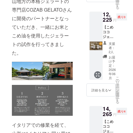
選
山地方の本格ジェラートの
常価格
願いい
・保存
産））/
択
ココ
気商品
す
から最
たしま
方法：
香料
る
ジェ
専門店COZAB GELATOさん
まいに
大時で
す。
－18℃
「こめ
12,
ラート
ちのこ
23％off
「こめ
以下 ・
ココ
に開発のパートナーとなっ
残り3
のバニ
225
め油の
となる
ココ
円
原材
ジェ
ラ味4個
紙パッ
お買得
ジェ
料、主
ラート
ていただき、一緒にお米と
【こめ
とチョ
クを図
価格で
ラート
原料の
（チョ
ココ
コ味4個
案化し
す。ど
（バニ
こめ油を使用したジェラー
原産
コ
ジェ
合計8個
たイラ
うぞお
ラ
地：コ
味）」
ラート6
セット
ストの
試しく
トの試作を行ってきまし
味）」
支援
コナッ
・サイ
個セッ
を2025
豆シー
ださ
者：
・サイ
ツミル
ズ：約
ト定期
年の9月
た。
ルが初
2人
い。 ご
ズ：約
ク（タ
フタ直
配送3回
と2026
回のみ
賞味い
お届
フタ直
イ）、
径
+まいこ
年2月に
10枚付
け予
ただい
径
砂糖、
7.5cm
め豆
お届け
定：
きま
た後で
7.5cm
ブドウ
、カッ
シー
2026
しま
す。 送
アン
、カッ
糖、こ
プ高さ5
年06
ル】 ア
す。お
料込価
ケート
プ高さ5
め油、
こ
ｃｍ ・
月
レルゲ
まけと
の
格と
にご回
ｃｍ ・
米粉
リ
重量：
ン28品
して三
タ
なって
答をお
重量：
（米
ー
約
目不使
和油脂
ン
おり、
詳細を見る
願いい
約
（国
を
100g（
用こめ
㈱の人
選
弊社
たしま
100g（
産））/
択
約90ml)
ココ
気商品
す
ネット
す。
約90ml)
香料
る
・保存
ジェ
まいに
ショッ
「こめ
・保存
「こめ
方法：
14,
ラート
ちのこ
プでの
ココ
方法：
ココ
－18℃
残り4
バニラ
265
め油の
想定通
ジェ
円
－18℃
ジェ
以下・
味３個
紙パッ
常価格
ラート
以下 ・
ラート
原材
【こめ
とチョ
クを図
から最
（バニ
イタリアでの修業を経て、
原材
（チョ
料、主
ココ
コ味３
案化し
大時で
ラ
料、主
コ
原料の
ジェ
個の6個
たイラ
24％off