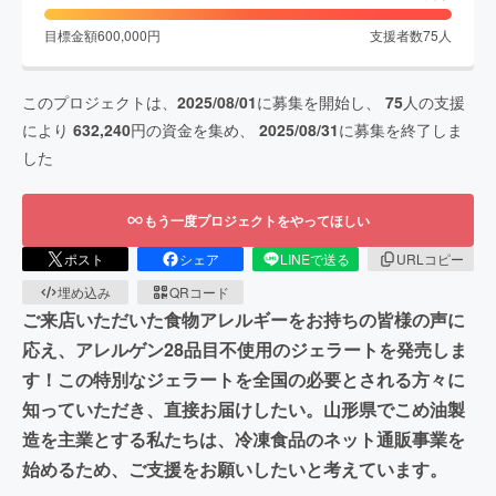
目標金額
600,000
円
支援者数
75
人
このプロジェクトは、
2025/08/01
に募集を開始し、
75
人の支援
により
632,240
円の資金を集め、
2025/08/31
に募集を終了しま
した
もう一度プロジェクトをやってほしい
ポスト
シェア
LINEで送る
URLコピー
埋め込み
QRコード
ご来店いただいた食物アレルギーをお持ちの皆様の声に
応え、アレルゲン28品目不使用のジェラートを発売しま
す！この特別なジェラートを全国の必要とされる方々に
知っていただき、直接お届けしたい。山形県でこめ油製
造を主業とする私たちは、冷凍食品のネット通販事業を
始めるため、ご支援をお願いしたいと考えています。