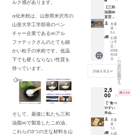
らかじ
ツ・ご
ｃｍ ・
ルク感があります。
香料
ｃｍ ・
のメッ
もも・
刺繍入
記され
「同
備を用
限：製
めご了
ま・大
重量：
「こめ
重量：
セージ
【三和
りん
りト
ます。
意」の
いて製
造日か
承いた
豆・も
約
ココ
約
の横断
油脂㈱
ご・ゼ
レー
商品開
お願い
造され
ら約6ヶ
α化米粉は、山形県米沢市の
だき、
も・り
100g（
ジェ
100g（
幕を作
直営店
ラチン
ナー】
封前に
＞ 本製
ており
月 ・原
必ず備
んご・
約90ml)
ラート
約90ml)
成し、
舗さん
を含む
という
は必ず
品は原
山形大学工学部発のベン
ます。
材料、
支援
考欄に
ゼラチ
・保存
（チョ
・保存
弊社直
まるの
製品と
別のリ
お届け
材料に
者：
そのた
主原料
「同
ンを含
方法：
コ
方法：
営
窓2枚に
共通の
ターン
チャー企業である㈱アル
のリ
0人
アレル
めアレ
の原産
意」と
む製品
－18℃
味）」
－18℃
ショッ
内側か
設備で
枠から
ターン
ゲン28
お届
ルゲン
地：精
ご記載
と共通
以下 ・
・サイ
以下・
プ「さ
ら絵を
ファテックさんのとても細
製造し
お申込
に貼付
け予
品目を
含有を
米（山
くださ
の設備
原材
ズ：約
原材
んま
描ける
ていま
みをお
定：
された
使用し
完全に
形県
い。
で製造
料、主
かい粒子の米粉です。低温
フタ直
料、主
る」の
(1ヶ月
2026
す。
願いい
ラベル
ており
は防ぐ
産）、
してい
原料の
径
年03
原料の
道路に
展
「原材
たしま
や注意
ません
ことが
馬鈴薯
ま
下でも硬くならない性質を
こ
原産
月
7.5cm
原産
面した
示)+外
料及び
す。 ・
の
書きを
が、ア
難しく
デンプ
す。
リ
地：コ
、カッ
地：コ
ウッド
から撮
添加物
数量：1
タ
ご確認
レルゲ
持っています。
なって
ン、米
「わ
ー
コナッ
プ高さ5
コナッ
デッキ
影した
等の食
点 ・サ
ン
くださ
詳細を見る
ン28品
おりま
油 ・添
んちゃ
を
ツミル
ｃｍ ・
ツミル
に2週間
写真を
品表示
イズ：
選
い。」
目を使
す。 ご
加物表
んと食
択
ク（タ
重量：
ク（タ
掲示
インス
はお届
（S、
す
＜アレ
用した
支援い
示、ア
べられ
る
イ）、
約
イ）、
し、 あ
タ投
け商品
M、
ルゲン
他製品
ただく
レル
るお米
砂糖、
100g（
2,5
砂糖、
わせて
稿】 弊
のラベ
L、）
含有リ
と同じ
際には
ギー表
のクッ
ブドウ
約90ml)
残り49
ブドウ
撮影し
社直営
00
ルに表
XL、
スクに
製造設
円
アレル
示：ー
キー」
糖、こ
・保存
糖、こ
た写真
ショッ
記され
XXL（
関する
備を用
ゲン含
米粉麺
・サイ
め油、
方法：
【”食べ
め油、
を公式
プ「さ
ます。
男女兼
「同
いて製
有リス
（玄
ズ：約
米粉
－18℃
やすい
米粉
インス
んま
商品開
用）
意」の
造され
クにつ
米） ・
17cm×
（米
以下・
米ぬか
そして、最後に私たち三和
（米
タグラ
る」の
封前に
詳細は
お願い
ており
いてあ
重量：
11cm
（国
原材
パウ
（国
ムにて
道路に
は必ず
サイズ
＞ 本製
ます。
支援
らかじ
約120g
・重
産））/
油脂㈱で製造したこめ油、
料、主
ダー”ハ
産））
投稿し
面した
お届け
表を参
品は原
者：
そのた
めご了
・保存
量：約
香料
原料の
イブレ
、有機
ます。
大きな
のリ
照くだ
1人
材料に
めアレ
承いた
方法：
これらの3つの主な材料を山
40g ・
「こめ
原産
フ
ココア
メッ
窓に絵
ターン
さい。
アレル
お届
ルゲン
だき、
高温・