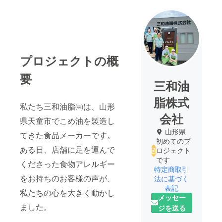
プロジェクトの概
要
三和油
脂株式
私たち三和油脂㈱は、山形
会社
県天童市でこめ油を製造し
山形県
てきた食品メーカーです。
初めてのプ
ある日、店舗に足を運んで
ロジェクト
です
くださった食物アレルギー
特定商取引
をお持ちのお客様の声が、
法に基づく
表記
私たちの心を大きく動かし
メッセー
ました。
ジを送る