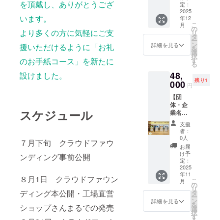
ご記載
含有を
い。
を頂戴し、ありがとうござ
こめ豆
してま
定：
5cm ・
さい。
アレル
くださ
完全に
シール
2025
いにち
重量：
・消費
ギー表
い。
います。
は防ぐ
年12
付】 ご
のこめ
約970g
期限も
示：ー
こ
ことが
月
支援を
油の紙
の
・保存
しくは
より多くの方に気軽にご支
リ
難しく
いただ
パック
タ
方法：
賞味期
ー
なって
いた企
を図案
ン
高温・
詳細を見る
援いただけるように「お礼
限：製
を
おりま
業・団
化した
選
直射日
造日か
択
す。ご
体さん
イラス
のお手紙コース」を新たに
す
光を避
ら約1年
る
支援い
のお名
トの豆
け、冷
間 ・原
ただく
48,
設けました。
前入り
シール
暗所で
材料、
際には
残り1
のメッ
000
が10枚
保存し
主原料
円
アレル
セージ
付きま
てくだ
の原産
ゲン含
【団
画像を
す。
さい。
地：食
有リス
体・企
弊社直
「まい
・消費
用こめ
スケジュール
クにつ
業名を
営
にちの
期限も
油（国
いてあ
インス
ショッ
こめ油
しくは
内製
支援
らかじ
タ投稿
プ「さ
1500
賞味期
者：
造） ・
めご了
+選べる
んま
ｇ」 ・
0人
限：製
添加物
７月下旬 クラウドファウ
承いた
こめ油
る」公
サイ
造日か
お届
表示、
だき、
一斗缶
式アカ
ズ：約
け予
ら約2年
ンディング事前公開
アレル
必ず備
製品5缶
ウント
定：
8.5cm×
間 ・原
ギー表
考欄に
+まいこ
2025
にてイ
8.5cm×
材料、
示：ー
「同
年11
め豆
ンスタ
30cm
８月1日 クラウドファウン
主原料
こ
月
意」と
シー
グラム
の
・重
の原産
リ
ご記載
ル】 ご
ディング本公開・工場直営
に投稿
タ
量：約
地：食
ー
くださ
支援を
を行い
ン
1600g
詳細を見る
用こめ
を
い。
ショップさんまるでの発売
いただ
ます。
選
・保存
油（国
択
いた企
メッ
す
方法：
内製