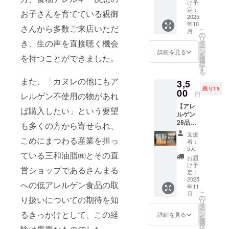
ついて
こめ豆
オレン
社商品
等の食
画像を
け予
くださ
は以下
ラ
原料の
コ
原料の
・原材
シール
ジ・キ
まいに
定：
品表示
弊社
い。」
から選
お子さんを育てている親御
味）」
原産
味）」
原産
料に含
付き】
2025
ウイフ
ちのこ
はお届
「さん
＜アレ
択でき
・サイ
地：コ
・サイ
地：コ
年10
まれる
アレル
ルー
め油の
さんから多数ご来店いただ
け商品
まる」
ルゲン
ます。
ズ：約
コナッ
こ
ズ：約
月
コナッ
アレル
ゲン28
ツ・ご
紙パッ
の
のラベ
公式ア
含有リ
１「〇
フタ直
ツミル
リ
フタ直
ツミル
ギー物
品目を
き、生の声を直接聴く機会
ま・大
クを図
タ
ルに表
カウン
スクに
〇はア
径
ク（タ
ー
径
ク（タ
質（28
使わず
豆・バ
案化し
ン
記され
トにて
詳細を見る
関する
レルゲ
7.5cm
イ）、
を
7.5cm
を持つことができました。
イ）、
品目
に製造
ナナ・
たイラ
選
ます。
インス
「同
ン28品
、カッ
砂糖、
択
、カッ
砂糖、
中）：
された
もも・
ストの
す
商品開
タグラ
意」の
目不使
プ高さ5
ブドウ
る
プ高さ5
ブドウ
使用し
お菓子2
りん
豆シー
封前に
ムに投
お願い
用食品
ｃｍ ・
糖、こ
また、「カヌレの他にもア
ｃｍ ・
糖、こ
3,5
ていま
種類、
ご・ゼ
ル10枚
は必ず
稿を行
＞ 本製
への取
重量：
め油、
重量：
め油、
残り15
せん
こめ油
00
ラチン
（直径
お届け
いま
品は原
組につ
円
レルゲン不使用の物があれ
約
米粉
約
米粉
本品は
で揚げ
を含む
2.1cm)
のリ
す。
材料に
いて三
100g（
（米
100g（
（米
【アレ
小麦・
たさつ
製品と
が付き
ターン
メッ
ば購入したい」という要望
アレル
和油脂
約90ml)
（国
約90ml)
（国
ルゲン
そば・
まいも
共通の
ます。
に貼付
セージ
ゲン28
㈱を応
・保存
産））/
・保存
産））
28品目
卵・
チップ
も多くの方から寄せられ、
設備で
また、
された
は以下
品目を
援して
方法：
香料
方法：
、有機
不使用
乳・
ス1袋
製造し
ご支援
ラベル
から選
使用し
いま
支援
－18℃
「こめ
－18℃
ココア
米粉麺6
こめにまつわる産業を担っ
アーモ
と、さ
ていま
をいた
や注意
択でき
者：
ており
す！」
以下 ・
ココ
以下・
・添加
玉セッ
ンド・
つまい
す。
だいた
5人
書きを
ます。
ません
２「〇
原材
ジェ
ている三和油脂㈱とその直
原材
物：な
ト☆ま
オレン
もと米
「原材
企業・
ご確認
１「〇
お届
が、ア
〇は米
料、主
ラート
料、主
し ◎こ
いこめ
ジ・キ
粉、米
料及び
団体さ
け予
くださ
〇はア
レルゲ
の消費
原料の
営ショップであるさんまる
（チョ
原料の
めココ
豆シー
ウイフ
ぬかパ
定：
添加物
んのお
い。」
レルゲ
ン28品
拡大へ
原産
コ
原産
ジェ
ル】 米
2025
ルー
ウダー
等の食
名前入
＜アレ
ン28品
への低アレルゲン食品の取
目を使
の取組
地：コ
味）」
地：コ
年11
ラート
粉と馬
ツ・ご
で焼き
品表示
りの
ルゲン
目不使
用した
につい
コナッ
こ
・サイ
月
コナッ
２種に
鈴薯で
ま・大
上げた
の
はお届
メッ
り扱いについての期待を知
含有リ
用食品
他製品
て三和
ツミル
リ
ズ：約
ツミル
ついて
んぷん
豆・バ
ワン
タ
け商品
セージ
スクに
への取
と同じ
油脂㈱
ク（タ
ー
フタ直
ク（タ
・原材
を材料
るきっかけとして、この経
ナナ・
ちゃん
ン
のラベ
画像を
詳細を見る
関する
組につ
製造設
を応援
イ）、
を
径
イ）、
料に含
に米粉
もも・
と一緒
選
ルに表
弊社
「同
いて三
備を用
してい
砂糖、
択
7.5cm
砂糖、
まれる
麺の専