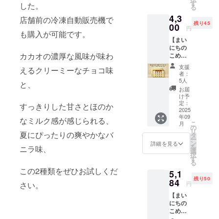
米、食
ツミル
クに
ていま
いやす
す
豆・バ
油脂㈱
す。 あ
した。
目を使
す。 ご
る
ギー表
用米ぬ
ク（タ
入った
せん 本
い自立
ナナ・
を応援
わせ
用した
支援い
示：ー
か、こ
4,3
イ）、
こめ油
製品は
する
店舗前の冷凍自動販売機で
もも・
してい
て、完
他製品
ただく
「原材
め油 ・
残り45
砂糖、
1500ｇ
00
小麦・
チャッ
りん
ま
成時に
と同じ
円
際には
料及び
添加物
も購入が可能です。
ブドウ
本を化
そば・
ク付き
ご・ゼ
す！」
外から
製造設
アレル
添加物
なし ・
【まい
糖、こ
粧箱に
卵・
パウチ
ラチン
◎支援
絵を撮
備を用
ゲン含
等の食
アレル
にちの
め油、
詰めた
乳・
袋に約
を含む
時、備
影させ
いて製
有リス
品表示
カカオの濃厚な風味が味わ
ゲン28
こめ油
米粉
ギフト
アーモ
１ヶ月
製品と
考欄に
てもら
造され
クにつ
はお届
品目に
ギフト
（米
セット
ンド・
分の
共通の
「社名
い、写
ており
支援
いてあ
えるクリーミーなチョコ味
け商品
ついて
MK5-
（国
を提供
オレン
200gを
設備で
または
真をイ
者：
ます。
らかじ
のラベ
アレル
31☆ま
産））
しま
ジ・キ
包装し
5人
製造し
団体
ンスタ
そのた
と、
めご了
ルに表
ゲン不
いこめ
、有機
す。 三
ウイフ
た商品
ていま
名」と
グラム
お届
めアレ
承いた
記され
使用
豆シー
ココア
和油脂
ルー
「まい
け予
す。
ご希望
に投稿
ルゲン
だき、
ます。
※本製品
ル付
※本製品
㈱の人
定：
ツ・ご
にち食
すっきりした甘さとほのか
「原材
の
しま
含有を
必ず備
商品開
はくる
き】 三
2025
（2種）
気商
ま・大
べるハ
料及び
「メッ
す。 そ
完全に
考欄に
封前に
年09
み・小
和油脂
につい
品、ま
なミルク感が感じられる、
豆・バ
イブレ
添加物
セー
の後1週
は防ぐ
「同
こ
月
は必ず
麦・
株式会
て ・原
いにち
の
ナナ・
フ」2袋
等の食
ジ」を
間（定
ことが
意」と
リ
お届け
夏にぴったりの爽やかなバ
卵・
社の人
材料に
のこめ
タ
もも・
を提供
品表示
選択の
休日を
難しく
ご記載
ー
のリ
乳・
気商
含まれ
油の紙
ン
りん
しま
詳細を見る
はお届
上、ご
除
なって
くださ
を
ニラ味、
ターン
アーモ
品、紙
るアレ
パック
選
ご・ゼ
す。 お
け商品
記載く
く）、
おりま
い
択
に貼付
ンド・
パック
ルギー
のイラ
す
ラチン
まけと
のラベ
ださ
さんま
す。 ご
る
された
オレン
に入っ
物質
ストの
を含む
して、
ルに表
い。 投
るのイ
支援い
この2種類をぜひお試しくだ
ラベル
5,1
ジ・キ
たこめ
（28品
豆シー
製品と
弊社人
記され
稿後1週
ンスタ
ただく
や注意
残り50
ウイフ
油
84
目
ル10枚
共通の
気商品
ます。
間定休
グラム
さい。
円
際には
書きを
ルー
900g2
中）：
がおま
設備で
まいに
商品開
日を除
公式ア
アレル
ご確認
【まい
ツ・ご
本と油
使用し
けとし
製造し
ちのこ
封前に
く毎
カウン
ゲン含
くださ
にちの
ま・大
が空気
ていま
て付き
ていま
め油の
は必ず
日、ス
トより
有リス
い。」
こめ油
豆・も
に触れ
せん 本
ます ・
す。
紙パッ
お届け
トー
ストー
クにつ
180g×1