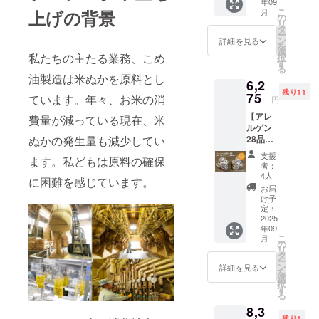
年09
シー
気商
油コ
のリ
こ
上げの背景
月
ル】 ア
品、ま
の
メーユ
ターン
リ
レルゲ
いにち
タ
品名：
は1000
ー
ン28品
のこめ
ン
食用こ
詳細を見る
円、
を
目不使
油の紙
選
め油 内
3000
私たちの主たる業務、こめ
択
用こめ
パック
す
容量：
円、
る
ココ
のイラ
５ｇ 賞
10000
油製造は米ぬかを原料とし
6,2
ジェ
ストの
味期
円のリ
残り11
ラート
75
豆シー
ています。年々、お米の消
限：
ターン
円
のバニ
ル10枚
2026年
と同じ
【アレ
ラ味4個
費量が減っている現在、米
がおま
5月7日
内容に
ルゲン
とチョ
けとし
保存方
なりま
ぬかの発生量も減少してい
28品目
コ味4個
て付き
法：直
す。
不使用
合計8個
ます 送
射日光
支援
ます。私どもは原料の確保
こめコ
セット
料込価
を避
者：
コジェ
をお届
格と
4人
け、常
に困難を感じています。
ラート
けしま
なって
温で保
お届
12個
す。三
おり、
け予
存して
セット
和油脂
定：
弊社
くださ
+まいこ
2025
㈱の人
ネット
い。 こ
年09
め豆
気商
ショッ
のリ
こ
月
シー
品、ま
の
プでの
ターン
リ
ル】 ア
いにち
タ
想定通
は1000
ー
レルゲ
のこめ
ン
常価格
詳細を見る
円、
を
ン28品
油の紙
選
から最
3000
択
目不使
パック
す
大時で
円、
る
用こめ
のイラ
23％off
5000円
8,3
ココ
ストの
となる
のリ
残り1