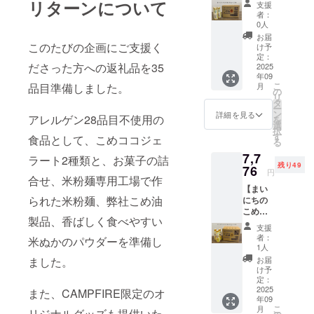
も・り
ない押
リターンについて
製品は
サイ
「原材
クの豆
のリ
リー投
リー投
支援
いてあ
2本☆ま
んご・
し出し
小麦・
ズ：約
料及び
シール
者：
ターン
稿もい
稿いた
らかじ
いこめ
ゼラチ
プラボ
そば・
19cm×
0人
添加物
10枚
に貼付
たしま
しま
めご了
豆シー
ンを含
トル
卵・
31cm×
等の食
（直径
お届
された
す。ご
す。 絵
承いた
ル付
このたびの企画にご支援く
む製品
410g3
乳・
9cm ・
け予
品表示
2.1cm)
ラベル
支援く
を描く
だき、
き】 三
と共通
本の詰
定：
アーモ
重量：
はお届
が付き
や注意
ださっ
際の
必ず備
ださった方への返礼品を35
和油脂
2025
の設備
合せギ
ンド・
約
け商品
ます。
書きを
た団体
テーマ
考欄に
年09
株式会
で製造
フトで
オレン
3200g
のラベ
・サイ
ご確認
様のタ
は、
「同
こ
品目準備しました。
月
社の人
してい
す。
の
ジ・キ
・保存
ルに表
ズ：約
くださ
グ付け
「大自
意」と
リ
気商
ま
900ｇ
タ
ウイフ
方法：
記され
14cm×
い。」
とホー
然の恵
ご記載
ー
品、油
す。
パック
ン
ルー
高温・
詳細を見る
ます。
3cm×2
＜アレ
ムペー
み」、
アレルゲン28品目不使用の
くださ
を
が空気
「原材
は揚げ
選
ツ・ご
直射日
商品開
2cm ・
ルゲン
ジのリ
「太陽
い。
択
に触れ
料及び
物の際
す
ま・大
光を避
食品として、こめココジェ
封前に
重量：
含有リ
ンクも
の
る
ない押
添加物
に、炒
豆・バ
け、冷
は必ず
約200g
スクに
ご希望
光」、
7,7
し出し
等の食
め物調
ラート2種類と、お菓子の詰
ナナ・
暗所で
お届け
・保存
関する
あれば
「美し
残り49
プラボ
76
品表示
理や卓
もも・
保存し
のリ
方法：
円
「同
可能で
い水田
合せ、米粉麺専用工場で作
トル
はお届
上油に
りん
てくだ
ターン
高温・
意」の
す。
の風
【まい
180g12
け商品
は410ｇ
ご・ゼ
さい。
に貼付
直射日
お願い
景」、
られた米粉麺、弊社こめ油
にちの
本入り
のラベ
のボト
ラチン
・消費
された
光を避
＞ 本製
「多様
こめ油
ケース
ルに表
ルがお
を含む
期限も
ラベル
け、冷
品は原
性と共
製品、香ばしく食べやすい
410g×1
です。
記され
すすめ
製品と
しくは
や注意
暗所で
支援
材料に
存」の
2本☆ま
炒め物
ます。
です。
共通の
賞味期
者：
書きを
保存し
米ぬかのパウダーを準備し
アレル
いずれ
いこめ
調理や
商品開
おまけ
1人
設備で
限：製
ご確認
てくだ
ゲン28
かとさ
豆シー
卓上油
封前に
とし
ました。
製造し
造日か
お届
くださ
さい。
品目を
せてい
ル付】
に180ｇ
は必ず
て、ま
け予
ていま
ら約2年
い。」
・消費
使用し
ただき
三和油
の少量
定：
お届け
いにち
す。
間 ・原
＜アレ
期限も
ており
ます。
脂株式
2025
サイズ
また、CAMPFIRE限定のオ
のリ
のこめ
「原材
材料、
ルゲン
しくは
ません
広告や
年09
会社の
のボト
ターン
油の紙
料及び
主原料
含有リ
賞味期
が、ア
特定の
こ
月
リジナルグッズも提供いた
人気商
ルは便