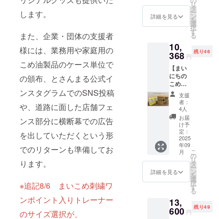
の
に貼付
パック
添加物
の原産
スクに
限：製
レルゲ
社名・
リ
品、油
利で
タ
された
を図案
等の食
地：食
関する
造日か
ン28品
人物
ー
します。
が空気
す。 お
ン
ラベル
化した
詳細を見る
品表示
用こめ
「同
ら約1年
目を使
名・商
を
に触れ
まけと
選
や注意
イラス
はお届
油（国
意」の
間 「原
用した
品名な
択
ない押
して、
す
書きを
トの豆
け商品
内製
お願い
材料及
また、企業・団体の支援者
他製品
どは表
る
し出し
まいに
ご確認
シール
のラベ
造） ・
＞ 本製
び添加
と同じ
記しな
10,
プラボ
ちのこ
くださ
10枚が
ルに表
添加物
様には、業務用や家庭用の
品は原
物等の
製造設
いよう
残り46
トル
368
め油の
い。」
付きま
記され
表示、
円
材料に
食品表
備を用
にお願
180g12
紙パッ
こめ油製品のケース単位で
＜アレ
す。 ・
ます。
アレル
アレル
示はお
いて製
いいた
【まい
本入り
クを図
ルゲン
サイ
商品開
ギー表
ゲン28
届け商
造され
しま
にちの
ケース
の頒布、とさんまる公式イ
案化し
含有リ
ズ：約
封前に
示：ー
品目を
品のラ
ており
す。
こめ油
です。
たイラ
スクに
24.5cm
は必ず
使用し
ベルに
ます。
ンスタグラムでのSNS投稿
900ｇ
炒め物
ストの
関する
×38cm
お届け
支援
ており
表記さ
そのた
×12本☆
調理や
豆シー
「同
×8cm
者：
のリ
ません
れま
めアレ
や、道路に面した店舗フェ
まいこ
卓上油
ル10枚
4人
意」の
・重
ターン
が、ア
す。 商
ルゲン
め豆
に410ｇ
が付き
お願い
量：約
お届
に貼付
ンス部分に横断幕での広告
レルゲ
品開封
含有を
シール
の少量
ます。
け予
＞ 本商
3100g
された
ン28品
前には
完全に
付き】
サイズ
定：
まいに
品は原
・保存
を出していただくという形
ラベル
目を使
必ずお
は防ぐ
三和油
2025
のボト
ちのこ
材料
方法：
や注意
用した
届けの
ことが
年09
脂株式
ルは便
でのリターンも準備してお
め油
に ア
高温・
書きを
他製品
リター
こ
難しく
月
会社の
利で
の
180g ・
レルゲ
直射日
ご確認
と同じ
ンに貼
リ
なって
人気商
ります。
す。 お
タ
サイ
ン28品
光を避
くださ
製造設
付され
ー
おりま
品、紙
まけと
ン
ズ：約
詳細を見る
目を使
け、冷
い。」
備を用
たラベ
を
す。ご
パック
して、
選
5.6cm×
用して
暗所で
＜アレ
いて製
ルや注
択
支援い
※追記8/6 まいこめ刺繍ワ
に入っ
まいに
す
5.6cm×
おりま
保存し
ルゲン
造され
意書き
る
ただく
たこめ
ちのこ
15.6cm
せん
てくだ
含有リ
ており
をご確
ンポイント入りトレーナー
際には
13,
油で
め油の
・重
が、ア
さい。
スクに
ます。
認くだ
アレル
残り49
す。
600
紙パッ
量：約
レルゲ
・消費
円
のサイズ選択が、
関する
そのた
さ
ゲン含
900ｇの
クを図
210g ・