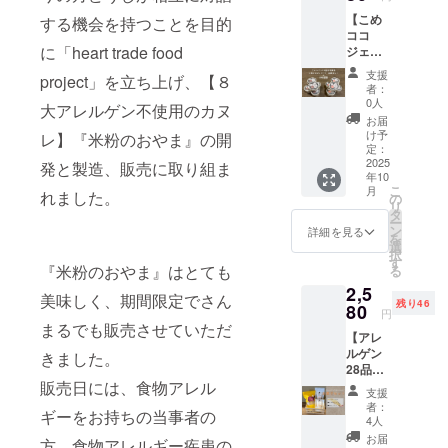
－18℃
、有機
小麦・
2025年
共通の
が付き
想定通
願いい
約90ml)
（国
以下・
ココア
【こめ
する機会を持つことを目的
そば・
9月にお
設備で
ます。
常価格
たしま
・保存
産））/
原材
・添加
ココ
卵・
届けし
製造し
また、
から最
す。
方法：
香料
料、主
に「heart trade food
物：な
ジェ
乳・
ます。
ていま
ご支援
大時で
「こめ
－18℃
「こめ
原料の
し ◎こ
ラート
アーモ
弊社商
す。
をいた
25％off
ココ
支援
以下 ・
project」を立ち上げ、【８
ココ
原産
めココ
18個
ンド・
品まい
「原材
だいた
となる
者：
ジェ
原材
ジェ
地：コ
ジェ
セット
オレン
にちの
料及び
企業・
0人
お買い
ラート
大アレルゲン不使用のカヌ
料、主
ラート
コナッ
ラート
+まいこ
ジ・キ
こめ油
添加物
団体さ
得価格
お届
（バニ
原料の
（チョ
ツミル
２種に
め豆
ウイフ
の豆
等の食
んのお
け予
レ】『米粉のおやま』の開
です。
ラ
原産
コ
ク（タ
ついて
シール
ルー
シール
定：
品表示
名前入
どうぞ
味）」
地：コ
味）」
イ）、
・原材
+SNS投
2025
ツ・ご
10枚
発と製造、販売に取り組ま
はお届
りの
お試し
・サイ
コナッ
・サイ
砂糖、
年10
料に含
稿】 こ
ま・大
（直径
け商品
メッ
くださ
ズ：約
ツミル
こ
ズ：約
月
ブドウ
れました。
まれる
めココ
豆・バ
2.1cm)
の
のラベ
セージ
い。 ご
フタ直
ク（タ
リ
フタ直
糖、こ
アレル
ジェ
ナナ・
がおま
タ
ルに表
画像を
賞味い
径
イ）、
ー
径
め油、
ギー物
ラート
もも・
けとし
ン
記され
弊社
詳細を見る
ただい
7.5cm
砂糖、
を
7.5cm
米粉
質（28
バニラ
りん
てつき
選
ます。
「さん
た後で
、カッ
ブドウ
択
、カッ
（米
品目
味9個と
ご・ゼ
ます。
す
商品開
まる」
アン
プ高さ5
『米粉のおやま』はとても
糖、こ
る
プ高さ5
（国
中）：
チョコ
ラチン
また、
封前に
公式ア
ケート
ｃｍ ・
め油、
ｃｍ ・
産））
2,5
使用し
味9個の
を含む
ご支援
は必ず
カウン
にご回
美味しく、期間限定でさん
重量：
米粉
重量：
、有機
残り46
ていま
18個
80
製品と
をいた
お届け
トにて
答をお
円
約
（米
約
ココア
せん
セット
共通の
だいた
まるでも販売させていただ
のリ
インス
願いい
100g（
（国
100g（
・添加
【アレ
本品は
を2025
設備で
企業・
ターン
タグラ
たしま
約90ml)
産））/
約90ml)
物：な
ルゲン
小麦・
年10月
きました。
製造し
団体さ
に貼付
ムに投
す。
・保存
香料
・保存
し ◎こ
28品目
そば・
にお届
ていま
んのお
された
稿を行
「こめ
方法：
「こめ
方法：
販売日には、食物アレル
めココ
不使用
卵・
けしま
す。
名前入
ラベル
いま
ココ
支援
－18℃
ココ
－18℃
ジェ
お菓子
乳・
す。お
「原材
りの
や注意
す。
者：
ジェ
以下 ・
ジェ
ギーをお持ちの当事者の
以下・
ラート
セット
アーモ
まけと
料及び
メッ
4人
書きを
メッ
ラート
原材
ラート
原材
２種に
☆まい
ンド・
して弊
添加物
セージ
ご確認
セージ
お届
（バニ
方、食物アレルギー疾患の
料、主
（チョ
料、主