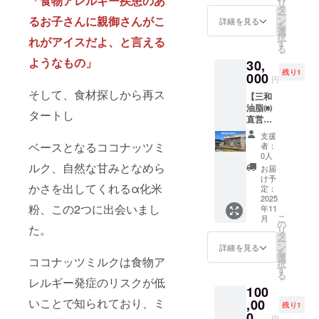
「食物アレルギー疾患のあ
用した
の原産
す。 ご
上、ご
リ
、カッ
地：コ
２種に
三和油
オレン
M、L、
タ
添加物
ご確認
豆シー
他製品
地：さ
支援い
記載く
ー
プ高さ5
コナッ
ついて
脂株式
るお子さんに親御さんがこ
ジ・キ
LL（男
ン
等の食
詳細を見る
くださ
ル（直
と同じ
つまい
ただく
ださ
を
ｃｍ ・
ツミル
・原材
会社の
ウイフ
女兼
選
品表示
い。」
径
製造設
も（国
際には
い。投
択
重量：
ク（タ
れがアイスだよ、と言える
料に含
人気商
ルー
用）
す
はお届
＜アレ
2.1cm
備を用
産）、
アレル
稿後1週
る
約
イ）、
まれる
品まい
ツ・ご
詳細は
け商品
ルゲン
）10枚
いて製
こめ
ゲン含
間定休
ようなもの」
100g（
砂糖、
30,
アレル
にちの
ま・大
サイズ
のラベ
含有リ
がおま
造され
油、 ・
有リス
日を除
約90ml)
ブドウ
残り1
ギー物
こめ油
000
豆・バ
表を参
ルに表
スクに
けとし
円
ており
添加物
クにつ
く毎
・保存
糖、こ
質（28
のパッ
ナナ・
照くだ
記され
関する
て付き
ます。
なし ・
そして、食材探しから再ス
いてあ
日、ス
方法：
め油、
【三和
品目
ケージ
もも・
さい。
ます。
「同
ます。
そのた
アレル
らかじ
トー
－18℃
米粉
油脂㈱
中）：
の可愛
りん
・色は
商品開
タートし
意」の
米粉麺
めアレ
ゲン28
めご了
リー投
以下 ・
（米
直営店
使用し
いワン
ご・ゼ
アッ
封前に
お願い
（米油
ルゲン
品目に
承いた
稿も行
原材
（国
舗さん
ていま
ポイン
ラチン
シュグ
は必ず
＞ 本製
入） ・
支援
含有を
ついて
だき、
いま
料、主
産））/
まるに
せん
ト刺繍
を含む
レー
ベースとなるココナッツミ
お届け
者：
品は原
重量：
完全に
アレル
必ず備
す。
原料の
香料
横断幕
本品は
の入っ
製品と
0人
のリ
材料に
約120g
は防ぐ
ゲン不
考欄に
「こめ
原産
「こめ
を2週間
ルク、自然な甘みとなめら
小麦・
たト
共通の
ターン
お届
アレル
・保存
ことが
使用
「同
ココ
地：コ
ココ
掲示+団
そば・
レー
設備で
け予
に貼付
ゲン28
方法：
難しく
※本製品
意」と
ジェ
コナッ
かさを出してくれるα化米
ジェ
体・企
卵・
ナーを
定：
製造し
された
品目を
高温・
なって
はくる
ご記載
ラート
ツミル
ラート
業名を
2025
乳・
提供し
ていま
ラベル
使用し
直射日
おりま
み・小
粉、この2つに出会いまし
くださ
（バニ
ク（タ
年11
（チョ
インス
アーモ
ます。
す。
や注意
ており
光を避
す。 ご
麦・
こ
い。
ラ
月
イ）、
コ
タ投
ンド・
S、M、
の
「原材
書きを
ません
け、冷
た。
支援い
卵・
リ
味）」
砂糖、
味）」
稿】 ご
オレン
Lサイズ
タ
料及び
ご確認
が、ア
暗所で
ただく
乳・
ー
・サイ
ブドウ
・サイ
支援を
ジ・キ
につい
ン
添加物
詳細を見る
くださ
レルゲ
保存し
際には
アーモ
を
ズ：約
糖、こ
ズ：約
いただ
ウイフ
ては
選
等の食
ココナッツミルクは食物ア
い。」
ン28品
てくだ
アレル
ンド・
択
フタ直
め油、
フタ直
いた企
ルー
【まい
す
品表示
＜アレ
目を使
さい。
ゲン含
オレン
る
径
米粉
径
業・団
ツ・ご
にちの
レルギー発症のリスクが低
はお届
ルゲン
用した
・消費
有リス
ジ・キ
7.5cm
（米
100
7.5cm
体さん
ま・大
こめ油
け商品
含有リ
他製品
期限も
クにつ
ウイフ
、カッ
（国
いことで知られており、ミ
、カッ
のお名
,00
豆・バ
ワンポ
のラベ
スクに
残り1
と同じ
しくは
いてあ
ルー
プ高さ5
産））/
プ高さ5
前入り
ナナ・
イント
0
ルに表
関する
製造設
賞味期
円