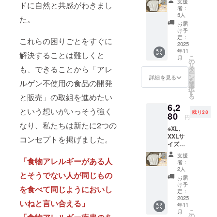
された
サイ
ゲン28
援して
支援
完全に
ジ」を
考欄に
す。
ドに自然と共感がわきまし
方法：
、有機
イント
本品は
ト刺繍
製品と
米）」3
ラベル
ズ：約
者：
品目を
いま
は防ぐ
選択の
「同
「こめ
－18℃
ココア
刺繍入
小麦・
の入っ
共通の
袋の合
5人
や注意
16cm×
使用し
す！」
た。
ことが
上、ご
意」と
ココ
以下・
・添加
りト
そば・
た今治
設備で
計6袋詰
書きを
10cm
お届
ており
２「〇
難しく
記載く
ご記載
ジェ
原材
物：な
レー
卵・
タオル
製造し
合せを
け予
ご確認
・重
ません
〇は米
なって
ださ
くださ
ラート
料、主
し ◎こ
ナー】
乳・
をお届
定：
ていま
提供し
くださ
量：約
これらの困りごとをすぐに
が、ア
の消費
おりま
い。投
い。
（バニ
原料の
めココ
三和油
2025
アーモ
けしま
す。
ます。
い。」
30g ・
レルゲ
拡大へ
す。 ご
稿後1週
ラ
原産
年11
ジェ
脂株式
ンド・
す。 ・
解決することは難しくと
「原材
また、
＜アレ
保存方
ン28品
の取組
支援い
間定休
こ
味）」
月
地：コ
ラート
会社の
オレン
数量：1
の
料及び
米粉麵
ルゲン
法：高
目を使
につい
ただく
日を除
リ
・サイ
コナッ
２種に
人気商
も、できることから「アレ
ジ・キ
点 ・サ
タ
添加物
はイス
含有リ
温多湿
用した
て三和
際には
く毎
ー
ズ：約
ツミル
ついて
品まい
ウイフ
イズ：
ン
等の食
ラム法
詳細を見る
スクに
の場所
他製品
油脂㈱
アレル
日、ス
を
フタ直
ルゲン不使用の食品の開発
ク（タ
・原材
にちの
ルー
約
選
品表示
に適合
関する
を避け
と同じ
を応援
ゲン含
トー
択
径
イ）、
料に含
こめ油
ツ・ご
34cm×
す
はお届
してい
「同
開封後
製造設
してい
有リス
リー投
と販売」の取組を進めたい
る
7.5cm
砂糖、
まれる
のパッ
ま・大
80cm
け商品
ること
意」の
は早め
備を用
ま
クにつ
稿も行
、カッ
ブドウ
6,2
アレル
ケージ
豆・バ
・色は
のラベ
を証明
お願い
にお召
という想いがいっそう強く
いて製
す！」
いてあ
いま
プ高さ5
糖、こ
残り28
ギー物
の可愛
80
ナナ・
ベー
ルに表
するハ
＞ 本製
し上が
円
造され
◎支援
らかじ
す。
ｃｍ ・
め油、
質（28
いワン
もも・
ジュ
記され
ラル認
なり、私たちは新たに2つの
品は原
りくだ
ており
時、備
めご了
「こめ
重量：
米粉
※XL、
品目
ポイン
りん
ます。
証を取
材料に
さい。
ます。
考欄に
承いた
ココ
約
（米
XXLサ
中）：
ト刺繍
コンセプトを掲げました。
ご・ゼ
商品開
得して
アレル
・消費
そのた
「社名
だき、
ジェ
100g（
（国
イズは
使用し
の入っ
ラチン
封前に
いま
ゲン28
期限も
めアレ
または
必ず備
ラート
約90ml)
産））
こちら
ていま
たト
を含む
は必ず
す。 弊
品目を
しくは
支援
ルゲン
団体
考欄に
（バニ
・保存
、有機
から
「食物アレルギーがある人
せん
レー
製品と
お届け
社人気
者：
使用し
賞味期
含有を
名」と
「同
ラ
方法：
ココア
【まい
本品は
ナーを
共通の
2人
のリ
商品ま
ており
限：製
完全に
ご希望
意」と
味）」
とそうでない人が同じもの
－18℃
・添加
こめワ
小麦・
提供し
設備で
ターン
いにち
お届
ません
造日か
は防ぐ
の
ご記載
・サイ
以下 ・
物：な
ンポイ
そば・
ます。
製造し
け予
に貼付
のこめ
が、ア
ら約2ヶ
ことが
「メッ
を食べて同じようにおいし
くださ
ズ：約
原材
し ◎こ
ント刺
卵・
・数
定：
ていま
された
油の紙
レルゲ
月 ・原
難しく
セー
い。
フタ直
料、主
めココ
繍入り
2025
乳・
量：1点
す。
ラベル
パック
いねと言い合える」
ン28品
材料、
なって
ジ」を
径
原料の
年11
ジェ
トレー
アーモ
・サイ
「原材
や注意
を図案
目を使
主原料
おりま
選択の
こ
7.5cm
月
原産
ラート
ナー】
ンド・
ズ：S、
の
料及び
書きを
化した