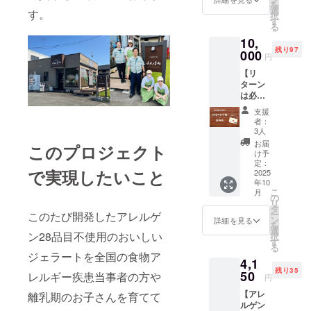
の取組
選択の
を
持ちを
ら物理
選
め油 内
につい
す。
上、ご
択
こめた
的に力
す
容量：
て三和
記載く
る
お手紙
を加え
５ｇ 賞
油脂㈱
ださ
10,
と三和
る方法
味期
を応援
い。 投
残り97
油脂㈱
000
で搾油
限：
してい
円
稿後1週
の圧搾
し、 水
2026年
ま
間定休
【リ
こめ油
蒸気を
5月7日
す！」
日を除
ターン
コメー
通すこ
保存方
◎支援
く毎
は必要
ユの試
とで不
法：直
時、備
日、ス
ないけ
供品小
純物を
射日光
考欄に
支援
トー
ど応援
袋５ｇ
取り除
を避
者：
「社名
リー投
したい
入り５
き精製
3人
け、常
または
稿もい
方向け
包を送
したこ
温で保
お届
団体
このプロジェクト
たしま
★お礼
りま
め油で
け予
存して
名」と
す。ご
のお手
す。 圧
定：
す。 圧
くださ
ご希望
支援く
で実現したいこと
紙と圧
2025
搾こめ
搾こめ
い。 こ
の
ださっ
年10
搾こめ
油コ
油コ
のリ
「メッ
た団体
こ
月
油試供
メーユ
の
メーユ
ターン
セー
様のタ
リ
品】 感
は、米
タ
品名：
は3000
ジ」を
グ付け
ー
このたび開発したアレルゲ
謝の気
ぬかか
ン
食用こ
詳細を見る
円、
選択の
とホー
を
持ちを
ら物理
選
め油 内
5000
上、ご
ン28品目不使用のおいしい
ムペー
択
こめた
的に力
す
容量：
円、
記載く
ジのリ
る
お手紙
を加え
５ｇ 賞
ジェラートを全国の食物ア
10000
ださ
ンクも
4,1
と三和
る方法
味期
円のリ
い。 投
ご希望
残り35
油脂㈱
50
で搾油
レルギー疾患当事者の方や
限：
ターン
円
稿後1週
あれば
の圧搾
し、 水
2026年
と同じ
間定休
可能で
【アレ
離乳期のお子さんを育てて
こめ油
蒸気を
5月7日
内容に
日を除
す。
ルゲン
コメー
通すこ
保存方
なりま