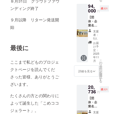
る
８月31日 クラウドファウ
業・団
セージ
高温・
造） ・
94,
体さん
内容は
直射日
添加物
ンディング終了
残り1
のお名
000
以下の
光を避
表示、
円
前入り
内容か
け、冷
アレル
【団
のメッ
ら選択
暗所で
９月以降 リターン発送開
ギー表
体・企
セージ
できま
保存し
示：ー
業名を
画像を
す。 １
始
てくだ
ケース
インス
弊社直
「〇〇
さい。
サイ
支援
タ投稿
営
はアレ
・消費
者：
ズ
+こめ油
ショッ
ルゲン
0人
期限も
30cm×
一斗缶
プ「さ
28品目
しくは
お届
23cm×
最後に
10缶♪
んま
不使用
け予
賞味期
26cm
まいこ
る」公
定：
食品へ
限：製
め豆
2025
式アカ
の取組
造日か
年11
シール
ウント
につい
ら約2年
こ
月
ここまで私どものプロジェ
付】 ご
にてイ
の
て三和
間 ・原
リ
支援を
ンスタ
タ
油脂㈱
材料、
クトページを読んでくだ
ー
いただ
グラム
ン
を応援
詳細を見る
主原料
を
いた企
に投稿
選
してい
の原産
さった皆様、ありがとうご
択
業・団
を行い
す
ま
地：食
る
体さん
ます。
す！」
ざいます。
用こめ
20,
のお名
メッ
２「〇
油（国
残り1
前入り
736
セージ
〇は米
内製
円
のメッ
たくさんの方との関わりに
内容は
の消費
造） ・
【団
セージ
以下の
拡大へ
添加物
体・企
よって誕生した「こめココ
画像を
内容か
の取組
表示、
業名を
弊社直
ら選択
につい
アレル
ジェラート」。
インス
営
できま
て三和
ギー表
支援