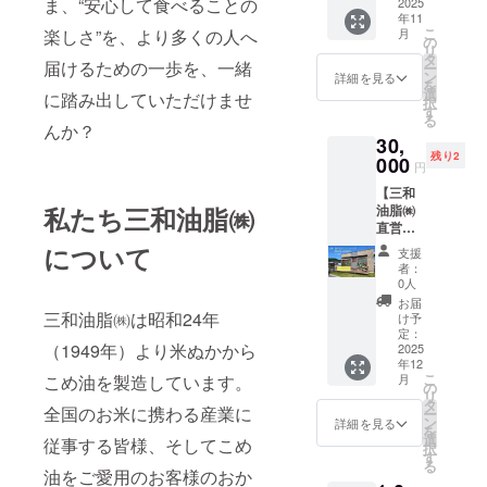
ま、“安心して食べることの
業名を
2025
年11
インス
こ
楽しさ”を、より多くの人へ
月
タ投
の
リ
稿】 ご
タ
届けるための一歩を、一緒
ー
支援を
ン
詳細を見る
を
いただ
選
に踏み出していただけませ
択
いた企
す
る
業・団
んか？
30,
体さん
残り2
のお名
000
円
前入り
【三和
のメッ
私たち三和油脂㈱
油脂㈱
セージ
直営店
の横断
舗さん
幕を作
について
支援
まるに
成し、
者：
横断幕
弊社直
0人
を2週間
営
お届
掲示+団
三和油脂㈱は昭和24年
ショッ
け予
体・企
プ「さ
定：
（1949年）より米ぬかから
業名を
2025
んま
年12
インス
る」の
こ
こめ油を製造しています。
月
タ投
道路に
の
リ
稿】 ご
面した
タ
全国のお米に携わる産業に
ー
支援を
ウッド
ン
詳細を見る
を
いただ
デッキ
選
従事する皆様、そしてこめ
択
いた企
に1週間
す
る
業・団
掲示
油をご愛用のお客様のおか