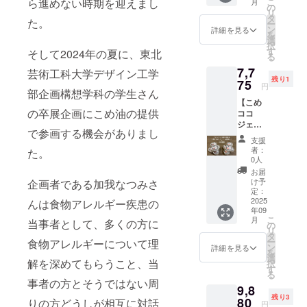
糖、こ
ら進めない時期を迎えまし
こ
、カッ
月
糖、こ
ギー物
ジェ
す。お
の
料込価
賞味い
径
め油、
リ
プ高さ5
め油、
質（28
ラート
まけと
タ
格と
ただい
た。
7.5cm
米粉
ー
ｃｍ ・
米粉
品目
バニラ
して初
ン
なって
詳細を見る
た後で
、カッ
（米
を
重量：
（米
中）：
味3個と
回のみ
選
おり、
アン
プ高さ5
（国
択
約
（国
使用し
チョコ
三和油
す
弊社
そして2024年の夏に、東北
ケート
ｃｍ ・
産））/
る
100g（
産））
ていま
味3個の
脂㈱の
ネット
にご回
重量：
香料
約90ml)
、有機
7,7
せん
6個セッ
芸術工科大学デザイン工学
人気商
ショッ
答をお
約
「こめ
・保存
ココア
残り1
本品は
トを
75
品まい
プでの
願いい
円
100g（
ココ
方法：
・添加
部企画構想学科の学生さん
小麦・
2025年
にちの
想定通
たしま
約90ml)
ジェ
－18℃
物：な
【こめ
そば・
10月に
こめ油
常価格
す。
・保存
ラート
の卒展企画にこめ油の提供
以下・
し ◎こ
ココ
卵・
お届け
の紙
から最
「こめ
方法：
（チョ
原材
めココ
ジェ
乳・
しま
パック
大時で
ココ
－18℃
で参画する機会がありまし
コ
料、主
ジェ
ラート
アーモ
す。お
を図案
25％off
ジェ
支援
以下 ・
味）」
原料の
ラート
12個
ンド・
まけと
化した
となる
者：
た。
ラート
原材
・サイ
原産
２種に
セット
オレン
して弊
イラス
0人
お買得
（バニ
料、主
ズ：約
地：コ
ついて
+まいこ
ジ・キ
社商品
トの豆
価格で
お届
ラ
原料の
フタ直
コナッ
・原材
め豆
ウイフ
まいに
シール
け予
企画者である加我なつみさ
す。ど
味）」
原産
径
ツミル
料に含
シール
ルー
ちのこ
定：
が10枚
うぞお
・サイ
地：コ
7.5cm
ク（タ
まれる
+SNS投
2025
んは食物アレルギー疾患の
ツ・ご
め油の
付きま
試しく
ズ：約
コナッ
、カッ
イ）、
年09
アレル
稿】 こ
ま・大
紙パッ
す。 送
ださ
フタ直
ツミル
こ
プ高さ5
月
砂糖、
当事者として、多くの方に
ギー物
めココ
豆・バ
クを図
の
料込価
い。ご
径
ク（タ
リ
ｃｍ ・
ブドウ
質（28
ジェ
ナナ・
案化し
タ
格と
賞味い
7.5cm
イ）、
ー
食物アレルギーについて理
重量：
糖、こ
品目
ラート
もも・
たイラ
ン
なって
詳細を見る
ただい
、カッ
砂糖、
を
約
め油、
中）：
バニラ
りん
ストの
選
おり、
た後で
プ高さ5
解を深めてもらうこと、当
ブドウ
択
100g（
米粉
使用し
味6個と
ご・ゼ
豆シー
す
弊社
アン
ｃｍ ・
糖、こ
る
約90ml)
（米
ていま
チョコ
ラチン
ル10枚
ネット
事者の方とそうではない周
ケート
重量：
め油、
・保存
（国
9,8
せん
味6個の
を含む
（直径
ショッ
にご回
約
米粉
方法：
産））
残り3
本品は
12個を
80
製品と
2.1cm)
りの方どうしが相互に対話
プでの
答をお
円
100g（
（米