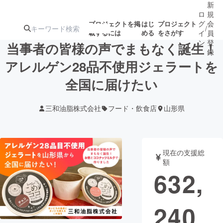
新
ロ
規
グ
会
プロジェクトを掲
はじ
プロジェクト
/
載するには
める
をさがす
イ
員
ン
登
当事者の皆様の声でまもなく誕生！
録
アレルゲン28品不使用ジェラートを
全国に届けたい
人気のプロ
注目のリ
注目の新着プロ
募集終了が近いプ
もうすぐ公開
ジェクト
ターン
ジェクト
ロジェクト
されます
三和油脂株式会社
フード・飲食店
山形県
アート・写真
音楽
現在の支援総
テクノロジー・ガジェット
ゲーム・サ
額
632,
映像・映画
書籍・雑誌
240
ビジネス・起業
チャレンジ