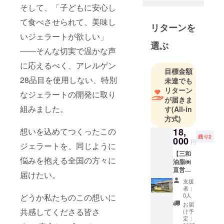
そして、「子どもに安心し
て食べさせられて、美味し
リターンを
いジェラートが欲しい」
選ぶ
――そんな切実で温かな声
に応えるべく、アレルゲン
目標金額
28品目を使用しない、特別
未達でも
リターン
なジェラートの開発に取り
が届きま
組みました。
す
(All-in
方式)
想いを込めてつくったこの
18,
残り2
000
円
ジェラートを、同じように
【三和
悩みを抱える全国の方々に
油脂㈱
直営店
届けたい。
舗さん
支援
まるに
者：
横断幕
0人
どうか私たちのこの想いに
を1週間
お届
掲示+団
共感してくださる皆さ
け予
体・企
定：