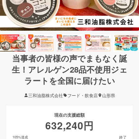
当事者の皆様の声でまもなく誕
生！アレルゲン28品不使用ジェ
ラートを全国に届けたい
三和油脂株式会社
フード・飲食店
山形県
現在の支援総額
632,240
円
終了
105
%達成