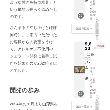
トをお
込価格
ただい
お届
ような甘さを持つ氷菓」と
7.5cm
+まいこ
届けし
となっ
け予
た後で
、カッ
め豆
ます。
定：
いう構想も長らく温めたも
てお
アン
プ高さ5
シー
2026
三和油
り、弊
ケート
ｃｍ ・
年02
ル】 ア
のです。
脂㈱の
社ネッ
にご回
重量：
こ
月
レルゲ
人気商
の
ト
答をお
約
リ
ン28品
品、ま
タ
ショッ
願いい
100g（
ー
さんまるの立ち上げとほぼ
目不使
いにち
ン
プでの
詳細を見る
たしま
約90ml)
を
用こめ
のこめ
選
想定通
す。
・保存
同時に、ご来店いただいた
択
ココ
油の紙
す
常価格
「こめ
方法：
る
ジェ
パック
から最
ココ
お客様からの要望をうけ
－18℃
9,6
ラート
のイラ
大時で
ジェ
以下 ・
残り3
のバニ
30
ストの
23％off
て、アレルゲン不使用の
ラート
円
原材
ラ味3個
豆シー
となる
（バニ
料、主
【こめ
とチョ
ジェラート開発に着手し試
ル10枚
お買い
ラ
原料の
ココ
コ味3個
がおま
得価格
味）」
原産
ジェ
作を始めたのが2023年のこ
合計6個
けとし
です。
・サイ
地：コ
ラート8
セット
て付き
どうぞ
ズ：約
支援
コナッ
とでした。
個セッ
を2025
ます 送
お試し
者：
フタ直
ツミル
ト定期
年の9月
料込価
2人
くださ
径
ク（タ
配送2回
と2026
格と
い。 ご
お届
7.5cm
イ）、
+まいこ
年2月に
なって
け予
賞味い
、カッ
砂糖、
め豆
お届け
定：
おり、
ただい
プ高さ5
開発の歩み
ブドウ
シー
2026
しま
弊社
た後で
ｃｍ ・
糖、こ
年02
ル】 ア
す。お
ネット
アン
重量：
め油、
こ
月
レルゲ
まけと
の
ショッ
ケート
約
米粉
リ
ン28品
して三
タ
プでの
にご回
2024年の１月より山形県村
100g（
（米
ー
目不使
和油脂
ン
想定通
詳細を見る
答をお
約90ml)
（国
を
用こめ
㈱の人