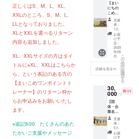
ン28品
期限も
「同
めアレ
い。」
有リス
【まい
パック
案化し
保存方
正しくはS、M、L、XL、
目を使
しくは
意」の
ルゲン
クにつ
にちの
12本の
たイラ
法：高
用した
賞味期
お願い
含有を
いてあ
こめ油
ケース
XXLのところ、S、M、L、
ストの
温・直
他製品
限：製
＞ 本製
完全に
らかじ
1500ｇ
で提供
豆シー
射日光
と同じ
造日か
支援
品は原
は防ぐ
めご了
×10本☆
LLとなっておりました。
いたし
ル10枚
を避
者：
製造設
ら約1年
材料に
ことが
承いた
まいこ
ます。
が付き
1人
け、冷
備を用
間 ・原
アレル
難しく
XLとXXLを選べるリターン
だき、
め豆
おまけ
ます。
暗所で
お届
いて製
材料、
ゲン28
なって
必ず備
シール
として
まいに
け予
保存し
造され
主原料
品目を
内容も追加しました。
おりま
考欄に
付き】
まいに
定：
ちのこ
てくだ
ており
の原産
使用し
す。ご
「同
三和油
2025
ちのこ
め油
さい。
ます。
地：食
ており
支援い
意」と
年09
脂株式
め油の
410g ・
・消費
XL、XXLサイズの方はタイ
ご支援
用こめ
ません
こ
ただく
月
ご記載
会社の
紙パッ
の
サイ
期限も
いただ
油（国
が、ア
リ
際には
くださ
人気商
クを図
タ
ズ：約
トルに※XL、XXLはこちらか
しくは
く際に
内製
レルゲ
ー
アレル
い。
品、紙
案化し
ン
6.7cm×
詳細を見る
賞味期
は、ア
造） ・
ン28品
を
ゲン含
パック
ら、という表記のある方の
たイラ
選
6.7cm×
限：製
レルゲ
添加物
目を使
択
有リス
に入っ
ストの
す
20.4cm
造日か
ン含有
表示、
用した
る
クにつ
【まいこめワンポイントト
たこめ
豆シー
・重
ら約1年
リスク
アレル
他製品
いてあ
30,
油で
ルが10
量：約
間 ・原
につい
ギー表
と同じ
レーナー】のリターン枠か
らかじ
残り3
す。
000
枚付き
450g ・
材料、
円
てあら
示：ー
製造設
めご了
1500ｇ
ます。
保存方
主原料
かじめ
らお申込みをお願いいたし
備を用
承いた
【団
のパッ
「まい
法：高
の原産
ご了承
いて製
だき、
体・企
ク10本
にちの
温・直
ます。
地：食
いただ
造され
必ず備
業名を
のケー
こめ油
射日光
用こめ
き、必
ており
考欄に
インス
スで提
900ｇ」
を避
油（国
支援
ず備考
ます。
「同
タ投稿
供いた
・サイ
※追記8/20 たくさんのあた
け、冷
者：
内製
欄に
そのた
意」と
+こめ油
しま
ズ：約
0人
暗所で
造） ・
「同
めアレ
ご記載
一斗缶3
たかいご支援やメッセージ
す。 お
7cm×7
保存し
お届
添加物
意」と
ルゲン
くださ
缶♪まい
まけと
cm×23.
け予
てくだ
表示、