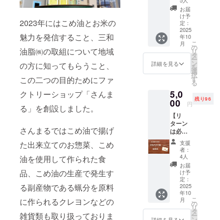
投稿し
5人
を応援
方向け
包を送
ます。
してい
お届
★お礼
りま
メッ
け予
ま
2023年にはこめ油とお米の
のお手
す。 圧
定：
セージ
す！」
紙と圧
2025
搾こめ
内容は
２「〇
魅力を発信すること、三和
年10
搾こめ
油コ
以下の
〇は米
こ
月
油試供
メーユ
の
内容か
の消費
油脂㈱の取組について地域
リ
品】 感
は、米
タ
ら選択
拡大へ
ー
謝の気
ぬかか
ン
できま
詳細を見る
の方に知ってもらうこと、
の取組
を
持ちを
ら物理
選
す。 １
につい
択
こめた
的に力
この二つの目的ためにファ
す
「〇〇
て三和
る
お手紙
を加え
はアレ
油脂㈱
5,0
クトリーショップ「さんま
と三和
る方法
ルゲン
を応援
残り96
油脂㈱
00
で搾油
28品目
してい
円
る」を創設しました。
の圧搾
し、 水
不使用
ま
【リ
こめ油
蒸気を
食品へ
す！」
ターン
コメー
通すこ
の取組
◎支援
さんまるではこめ油で揚げ
は必要
ユの試
とで不
につい
時、備
ないけ
供品小
純物を
て三和
考欄に
支援
た出来立てのお惣菜、こめ
ど応援
袋５ｇ
取り除
油脂㈱
者：
「社名
したい
入り５
き精製
4人
油を使用して作られた食
を応援
または
方向け
包を送
したこ
してい
お届
団体
★お礼
りま
品、こめ油の生産で発生す
め油で
け予
ま
名」と
のお手
す。 圧
定：
す。 圧
す！」
ご希望
る副産物である蝋分を原料
紙と圧
2025
搾こめ
搾こめ
２「〇
の
年10
搾こめ
油コ
油コ
〇は米
「メッ
こ
月
に作られるクレヨンなどの
油試供
メーユ
の
メーユ
の消費
セー
リ
品】 感
は、米
タ
品名：
拡大へ
ジ」を
雑貨類も取り扱っておりま
ー
謝の気
ぬかか
ン
食用こ
詳細を見る