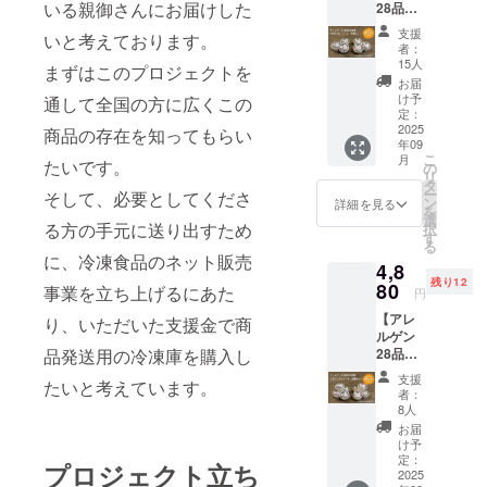
く毎
いる親御さんにお届けした
28品目
ユの試
とで不
法：直
す。
日、ス
不使用
供品小
純物を
射日光
支援
トー
いと考えております。
こめコ
袋５ｇ
取り除
を避
者：
リー投
コジェ
入り５
き精製
15人
け、常
まずはこのプロジェクトを
稿もい
ラート6
包を送
したこ
温で保
お届
たしま
個セッ
りま
め油で
け予
通して全国の方に広くこの
存して
す。ご
ト+まい
す。 圧
定：
す。 圧
くださ
支援く
こめ豆
2025
搾こめ
商品の存在を知ってもらい
搾こめ
い。 こ
ださっ
年09
シー
油コ
油コ
のリ
た団体
こ
月
たいです。
ル】 ア
メーユ
の
メーユ
ターン
様のタ
リ
レルゲ
は、米
タ
品名：
は1000
グ付け
ー
そして、必要としてくださ
ン28品
ぬかか
ン
食用こ
詳細を見る
円、
とホー
を
目不使
ら物理
選
め油 内
5000
る方の手元に送り出すため
ムペー
択
用こめ
的に力
す
容量：
円、
ジのリ
る
ココ
を加え
５ｇ 賞
10000
に、冷凍食品のネット販売
ンクも
4,8
ジェ
る方法
味期
円のリ
ご希望
残り12
ラート
80
で搾油
事業を立ち上げるにあた
限：
ターン
円
あれば
のバニ
し、 水
2026年
と同じ
可能で
【アレ
ラ味3個
り、いただいた支援金で商
蒸気を
5月7日
内容に
す。
ルゲン
とチョ
通すこ
保存方
なりま
品発送用の冷凍庫を購入し
28品目
コ味3個
とで不
法：直
す。
不使用
合計6個
純物を
射日光
支援
たいと考えています。
こめコ
セット
取り除
を避
者：
コジェ
をお届
き精製
8人
け、常
ラート8
けしま
したこ
温で保
お届
個セッ
す。三
め油で
け予
存して
ト+まい
和油脂
定：
す。 圧
くださ
プロジェクト立ち
こめ豆
2025
㈱の人
搾こめ
い。 こ