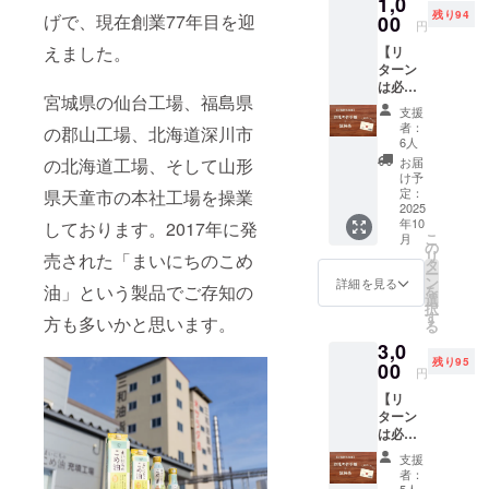
1,0
体さん
し、 あ
残り94
げで、現在創業77年目を迎
のお名
00
わせて
円
前入り
撮影し
えました。
【リ
のメッ
た写真
ターン
セージ
を公式
は必要
の横断
インス
宮城県の仙台工場、福島県
ないけ
幕を作
タグラ
支援
ど応援
成し、
ムにて
者：
の郡山工場、北海道深川市
したい
弊社直
投稿し
6人
方向け
営
ます。
の北海道工場、そして山形
お届
★お礼
ショッ
メッ
け予
のお手
プ「さ
定：
県天童市の本社工場を操業
セージ
紙と圧
2025
んま
内容は
年10
しております。2017年に発
搾こめ
る」の
以下の
こ
月
油試供
道路に
の
内容か
リ
売された「まいにちのこめ
品】 感
面した
タ
ら選択
ー
謝の気
ウッド
ン
できま
詳細を見る
油」という製品でご存知の
を
持ちを
デッキ
選
す。 １
択
こめた
に2週間
す
「〇〇
方も多いかと思います。
る
お手紙
掲示
はアレ
3,0
と三和
し、 あ
ルゲン
残り95
油脂㈱
00
わせて
28品目
円
の圧搾
撮影し
不使用
【リ
こめ油
た写真
食品へ
ターン
コメー
を公式
の取組
は必要
ユの試
インス
につい
ないけ
供品小
タグラ
て三和
支援
ど応援
袋５ｇ
ムにて
油脂㈱
者：
したい
入り５