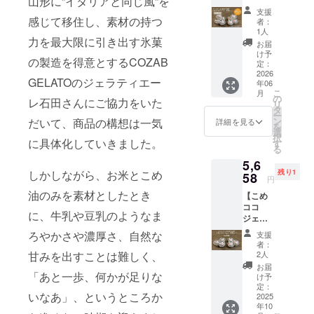
山形に”イタリアと同じ風”を
味）」
原料の
味）」
原産
ラート8
セット
ストの
となる
・サイ
支援
原産
・サイ
地：コ
個セッ
を2025
感じて移住し、素材の持つ
豆シー
お買得
者：
ズ：約
地：コ
ズ：約
コナッ
ト定期
年の9月
ルが初
1人
価格で
フタ直
コナッ
フタ直
ツミル
力を最大限に引き出す氷菓
便3回配
と2026
回のみ
す。ど
お届
径
ツミル
径
ク（タ
送+まい
年の2
10枚付
け予
うぞお
7.5cm
ク（タ
7.5cm
の製造を得意とするCOZAB
イ）、
こめ豆
月、6月
定：
きま
試しく
、カッ
イ）、
、カッ
砂糖、
シー
2026
の3回お
す。 送
ださ
プ高さ5
GELATOのジェラティエー
砂糖、
プ高さ5
ブドウ
年06
ル】 ア
届けし
料込価
い。 ご
ｃｍ ・
ブドウ
こ
ｃｍ ・
月
糖、こ
レルゲ
ます。
の
格と
賞味い
レ石田さんにご協力をいた
重量：
糖、こ
リ
重量：
め油、
ン28品
おまけ
タ
なって
ただい
約
め油、
ー
約
米粉
目不使
として
ン
だいて、商品の構想は一気
おり、
詳細を見る
た後で
100g（
米粉
を
100g（
（米
用こめ
初回の
選
弊社
アン
約90ml)
（米
択
約90ml)
（国
ココ
に具体化していきました。
み三和
す
ネット
ケート
・保存
（国
る
・保存
産））
ジェ
油脂㈱
ショッ
にご回
方法：
産））/
方法：
、有機
5,6
ラート
の人気
プでの
答をお
－18℃
香料
－18℃
しかしながら、お米とこめ
ココア
残り1
バニラ
58
商品ま
想定通
願いい
円
以下 ・
「こめ
以下・
・添加
味4個と
いにち
常価格
たしま
原材
ココ
油のみを素材としたとき
原材
物：な
【こめ
チョコ
のこめ
から最
す。
料、主
ジェ
料、主
し ◎こ
ココ
味4個の
油の紙
大時で
「こめ
に、牛乳や豆乳のようなま
原料の
ラート
原料の
めココ
ジェ
8個セッ
パック
24％off
ココ
原産
（チョ
原産
ジェ
ラート6
トを
を図案
となる
ろやかさや濃厚さ、自然な
ジェ
支援
地：コ
コ
地：コ
ラート
個セッ
2025年
化した
お買得
者：
ラート
コナッ
味）」
コナッ
２種に
ト+まい
9月と
甘みを出すことは難しく、
イラス
2人
価格で
（バニ
ツミル
・サイ
ツミル
ついて
こめ豆
2026年
トの豆
す。ど
お届
ラ
ク（タ
ズ：約
ク（タ
・原材
シール
「あと一歩、何かが足りな
2月、6
シール
け予
うぞお
味）」
イ）、
フタ直
イ）、
料に含
+SNS投
月の3回
定：
が10枚
試しく
・サイ
砂糖、
径
いなあ」、というところか
砂糖、
まれる
稿】 こ
2025
お届け
付きま
ださ
ズ：約
ブドウ
7.5cm
ブドウ
年10
アレル
めココ
しま
す。 送
い。 ご
フタ直