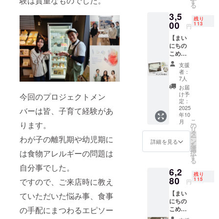
験は貴重なものでした。
りん
に食べ
す
記され
「さん
意」の
和油脂
いて製
ま
ブドウ
る
、カッ
ブドウ
アレル
用工場
ご・ゼ
られる
ます。
まる」
お願い
㈱を応
造され
す！」
糖、こ
プ高さ5
糖、こ
3,5
ギー物
で製造
ラチン
クッ
商品開
公式ア
＞ 本製
援して
ており
◎支援
残り
め油、
ｃｍ ・
め油、
質（28
された
00
を含む
キー2袋
113
封前に
カウン
品は原
いま
円
ます。
時、備
米粉
重量：
米粉
品目
米粉麺
製品と
の詰合
は必ず
トにて
材料に
す！」
そのた
考欄に
（米
約
（米
【まい
中）：
の詰合
共通の
せを提
お届け
インス
アレル
２「〇
めアレ
「社名
（国
100g（
（国
にちの
使用し
せセッ
設備で
供しま
のリ
タグラ
ゲン28
〇は米
ルゲン
または
産））/
約90ml)
産））
こめ油
ていま
トで
製造し
す。 弊
ターン
ムに投
品目を
の消費
含有を
団体
香料
・保存
、有機
ワンポ
せん
す。白
ていま
社人気
に貼付
稿を行
使用し
拡大へ
支援
完全に
名」と
「こめ
方法：
ココア
イント
本品は
米の米
す。
商品ま
された
いま
者：
ており
の取組
は防ぐ
ご希望
ココ
－18℃
・添加
刺繍入
小麦・
粉、馬
「原材
いにち
7人
ラベル
す。
ません
につい
ことが
の
ジェ
以下・
物：な
り今治
そば・
鈴薯で
料及び
のこめ
や注意
メッ
お届
が、ア
て三和
難しく
「メッ
ラート
原材
し ◎こ
タオル
卵・
んぷん､
添加物
油を図
け予
今回のプロジェクトメン
書きを
セージ
レルゲ
油脂㈱
なって
セー
（チョ
料、主
めココ
（フェ
乳・
こめ油
定：
等の食
案化し
ご確認
は以下
ン28品
を応援
おりま
ジ」を
コ
原料の
ジェ
イスタ
2025
アーモ
を原料
バーは皆、子育て経験があ
品表示
た豆
くださ
から選
目を使
してい
す。 ご
選択の
味）」
原産
年10
ラート
オ
ンド・
とした
はお届
シール
い。」
択でき
用した
ま
支援い
上、ご
こ
・サイ
月
地：コ
ります。
２種に
ル）】
オレン
「米粉
の
け商品
（直径
＜アレ
ます。
他製品
す！」
ただく
記載く
リ
ズ：約
コナッ
ついて
三和油
ジ・キ
麺（米
タ
のラベ
2.1cm
ルゲン
１「〇
と同じ
◎支援
際には
ださ
ー
フタ直
わが子の離乳期や幼児期に
ツミル
・原材
脂株式
ウイフ
油入
ン
ルに表
）10枚
詳細を見る
含有リ
〇はア
製造設
時、備
アレル
い。投
を
径
ク（タ
料に含
会社の
ルー
り）」3
選
記され
がおま
スクに
レルゲ
備を用
考欄に
は食物アレルギーの問題は
ゲン含
稿後1週
択
7.5cm
イ）、
まれる
人気商
ツ・ご
袋と、
す
ます。
けとし
関する
ン28品
いて製
「社名
有リス
間定休
る
、カッ
砂糖、
アレル
品まい
ま・大
玄米粉
商品開
てつい
「同
目不使
自分事でした。
造され
または
クにつ
日を除
プ高さ5
ブドウ
6,2
ギー物
にちの
豆・バ
と馬鈴
封前に
てきま
意」の
用食品
ており
団体
残り
いてあ
く毎
ｃｍ ・
糖、こ
質（28
こめ油
80
ナナ・
薯でん
115
ですので、ご来店時に教え
は必ず
す。
お願い
への取
円
ます。
名」と
らかじ
日、ス
重量：
め油、
品目
のパッ
もも・
ぷんが
お届け
「さつ
＞ 本製
組につ
そのた
ご希望
めご了
トー
約
米粉
【まい
中）：
ケージ
ていただいた悩み事、食事
りん
原材料
のリ
まいも
品は原
いて三
めアレ
の
承いた
リー投
100g（
（米
にちの
使用し
の可愛
ご・ゼ
の「米
ターン
チップ
材料に
和油脂
ルゲン
「メッ
だき、
稿も行
約90ml)
の手配にまつわるエピソー
（国
こめ油
ていま
いワン
ラチン
粉麺
に貼付
ス」 ・
アレル
㈱を応
含有を
セー
必ず備
いま
・保存
産））
ワンポ
せん
ポイン
を含む
（玄