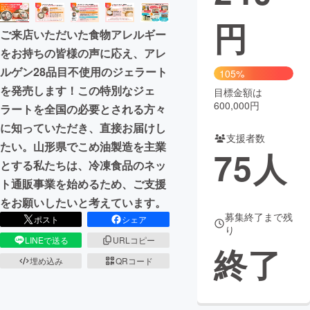
円
まちづくり・地域活性化
ご来店いただいた食物アレルギー
をお持ちの皆様の声に応え、アレ
CAMPFIRE for Social Good
CAMPFIRE Creation
ルゲン28品目不使用のジェラート
105%
CAMPFIREふるさと納税
machi-ya
コミュニティ
を発売します！この特別なジェ
目標金額は
600,000円
ラートを全国の必要とされる方々
に知っていただき、直接お届けし
支援者数
たい。山形県でこめ油製造を主業
75
人
とする私たちは、冷凍食品のネッ
ト通販事業を始めるため、ご支援
をお願いしたいと考えています。
募集終了まで残
ポスト
シェア
り
LINEで送る
URLコピー
終了
埋め込み
QRコード