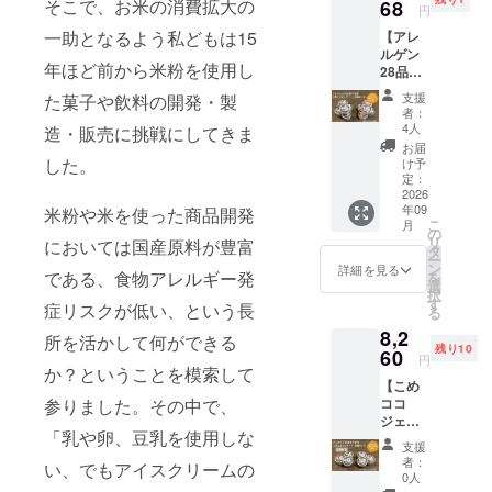
そこで、お米の消費拡大の
ジェ
68
豆シー
お買い
ターン
円
ラート
ル10枚
得価格
と同じ
一助となるよう私どもは15
【アレ
のバニ
がおま
です。
内容に
ルゲン
ラ味6個
けとし
どうぞ
なりま
年ほど前から米粉を使用し
28品目
とチョ
て付き
お試し
す。
不使用
コ味6個
ます 送
くださ
支援
た菓子や飲料の開発・製
こめコ
の合計
料込価
い。 ご
者：
コジェ
12個
格と
4人
造・販売に挑戦にしてきま
賞味い
ラート
セット
なって
ただい
お届
18個
を提供
した。
おり、
け予
た後で
セット
しま
定：
弊社
アン
+まいこ
2026
す。三
ネット
ケート
年09
米粉や米を使った商品開発
め豆
和油脂
ショッ
にご回
こ
月
シー
㈱の人
の
プでの
答をお
リ
においては国産原料が豊富
ル】 ア
気商品
タ
想定通
願いい
ー
レルゲ
まいに
ン
常価格
詳細を見る
たしま
である、食物アレルギー発
を
ン28品
ちのこ
選
から最
す。
択
目不使
め油の
す
大時で
「こめ
症リスクが低い、という長
る
用こめ
紙パッ
23％off
ココ
8,2
ココ
クのイ
所を活かして何ができる
となる
ジェ
残り10
ジェ
60
ラスト
お買得
ラート
円
ラート
か？ということを模索して
の豆
価格で
（バニ
【こめ
のバニ
シール
す。ど
ラ
参りました。その中で、
ココ
ラ味9個
10枚が
うぞお
味）」
ジェ
とチョ
おまけ
試しく
・サイ
「乳や卵、豆乳を使用しな
ラート6
コ味9個
として
ださ
ズ：約
支援
個セッ
合計18
付きま
い。 ご
者：
フタ直
い、でもアイスクリームの
ト定期
個セッ
す 送料
0人
賞味い
径
配送2回