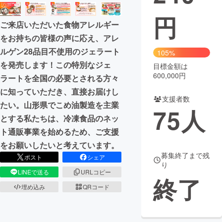
円
まちづくり・地域活性化
ご来店いただいた食物アレルギー
をお持ちの皆様の声に応え、アレ
CAMPFIRE for Social Good
CAMPFIRE Creation
ルゲン28品目不使用のジェラート
105%
CAMPFIREふるさと納税
machi-ya
コミュニティ
を発売します！この特別なジェ
目標金額は
600,000円
ラートを全国の必要とされる方々
に知っていただき、直接お届けし
支援者数
たい。山形県でこめ油製造を主業
75
人
とする私たちは、冷凍食品のネッ
ト通販事業を始めるため、ご支援
をお願いしたいと考えています。
募集終了まで残
ポスト
シェア
り
LINEで送る
URLコピー
終了
埋め込み
QRコード