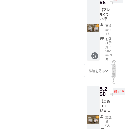
ジェ
68
豆シー
お買い
ターン
円
ラート
ル10枚
得価格
と同じ
【アレ
のバニ
がおま
です。
内容に
ルゲン
ラ味6個
けとし
どうぞ
なりま
28品目
とチョ
て付き
お試し
す。
不使用
コ味6個
ます 送
くださ
支援
こめコ
の合計
料込価
い。 ご
者：
コジェ
12個
格と
4人
賞味い
ラート
セット
なって
ただい
お届
18個
を提供
おり、
け予
た後で
セット
しま
定：
弊社
アン
+まいこ
2026
す。三
ネット
ケート
年09
め豆
和油脂
ショッ
にご回
こ
月
シー
㈱の人
の
プでの
答をお
リ
ル】 ア
気商品
タ
想定通
願いい
ー
レルゲ
まいに
ン
常価格
詳細を見る
たしま
を
ン28品
ちのこ
選
から最
す。
択
目不使
め油の
す
大時で
「こめ
る
用こめ
紙パッ
23％off
ココ
8,2
ココ
クのイ
となる
ジェ
残り10
ジェ
60
ラスト
お買得
ラート
円
ラート
の豆
価格で
（バニ
【こめ
のバニ
シール
す。ど
ラ
ココ
ラ味9個
10枚が
うぞお
味）」
ジェ
とチョ
おまけ
試しく
・サイ
ラート6
コ味9個
として
ださ
ズ：約
支援
個セッ
合計18
付きま
い。 ご
者：
フタ直
ト定期
個セッ
す 送料
0人
賞味い
径
配送2回