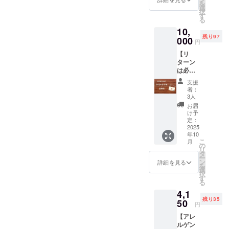
の取組
選択の
を
持ちを
ら物理
選
め油 内
につい
上、ご
択
こめた
的に力
す
容量：
て三和
記載く
る
お手紙
を加え
５ｇ 賞
油脂㈱
ださ
10,
と三和
る方法
味期
を応援
い。 投
残り97
油脂㈱
000
で搾油
限：
してい
円
稿後1週
の圧搾
し、 水
2026年
ま
間定休
【リ
こめ油
蒸気を
5月7日
す！」
日を除
ターン
コメー
通すこ
保存方
◎支援
く毎
は必要
ユの試
とで不
法：直
時、備
日、ス
ないけ
供品小
純物を
射日光
考欄に
支援
トー
ど応援
袋５ｇ
取り除
を避
者：
「社名
リー投
したい
入り５
き精製
3人
け、常
または
稿もい
方向け
包を送
したこ
温で保
お届
団体
たしま
★お礼
りま
め油で
け予
存して
名」と
す。ご
のお手
す。 圧
定：
す。 圧
くださ
ご希望
支援く
紙と圧
2025
搾こめ
搾こめ
い。 こ
の
ださっ
年10
搾こめ
油コ
油コ
のリ
「メッ
た団体
こ
月
油試供
メーユ
の
メーユ
ターン
セー
様のタ
リ
品】 感
は、米
タ
品名：
は3000
ジ」を
グ付け
ー
謝の気
ぬかか
ン
食用こ
詳細を見る
円、
選択の
とホー
を
持ちを
ら物理
選
め油 内
5000
上、ご
ムペー
択
こめた
的に力
す
容量：
円、
記載く
ジのリ
る
お手紙
を加え
５ｇ 賞
10000
ださ
ンクも
4,1
と三和
る方法
味期
円のリ
い。 投
ご希望
残り35
油脂㈱
50
で搾油
限：
ターン
円
稿後1週
あれば
の圧搾
し、 水
2026年
と同じ
間定休
可能で
【アレ
こめ油
蒸気を
5月7日
内容に
日を除
す。
ルゲン
コメー
通すこ
保存方
なりま