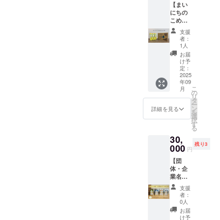
ン28品
期限も
「同
めアレ
い。」
有リス
【まい
パック
案化し
保存方
目を使
しくは
意」の
ルゲン
クにつ
にちの
12本の
たイラ
法：高
用した
賞味期
お願い
含有を
いてあ
こめ油
ケース
ストの
温・直
他製品
限：製
＞ 本製
完全に
らかじ
1500ｇ
で提供
豆シー
射日光
と同じ
造日か
支援
品は原
は防ぐ
めご了
×10本☆
いたし
ル10枚
を避
者：
製造設
ら約1年
材料に
ことが
承いた
まいこ
ます。
が付き
1人
け、冷
備を用
間 ・原
アレル
難しく
だき、
め豆
おまけ
ます。
暗所で
お届
いて製
材料、
ゲン28
なって
必ず備
シール
として
まいに
け予
保存し
造され
主原料
品目を
おりま
考欄に
付き】
まいに
定：
ちのこ
てくだ
ており
の原産
使用し
す。ご
「同
三和油
2025
ちのこ
め油
さい。
ます。
地：食
ており
支援い
意」と
年09
脂株式
め油の
410g ・
・消費
ご支援
用こめ
ません
こ
ただく
月
ご記載
会社の
紙パッ
の
サイ
期限も
いただ
油（国
が、ア
リ
際には
くださ
人気商
クを図
タ
ズ：約
しくは
く際に
内製
レルゲ
ー
アレル
い。
品、紙
案化し
ン
6.7cm×
詳細を見る
賞味期
は、ア
造） ・
ン28品
を
ゲン含
パック
たイラ
選
6.7cm×
限：製
レルゲ
添加物
目を使
択
有リス
に入っ
ストの
す
20.4cm
造日か
ン含有
表示、
用した
る
クにつ
たこめ
豆シー
・重
ら約1年
リスク
アレル
他製品
いてあ
30,
油で
ルが10
量：約
間 ・原
につい
ギー表
と同じ
らかじ
残り3
す。
000
枚付き
450g ・
材料、
円
てあら
示：ー
製造設
めご了
1500ｇ
ます。
保存方
主原料
かじめ
備を用
承いた
【団
のパッ
「まい
法：高
の原産
ご了承
いて製
だき、
体・企
ク10本
にちの
温・直
地：食
いただ
造され
必ず備
業名を
のケー
こめ油
射日光
用こめ
き、必
ており
考欄に
インス
スで提
900ｇ」
を避
油（国
支援
ず備考
ます。
「同
タ投稿
供いた
・サイ
け、冷
者：
内製
欄に
そのた
意」と
+こめ油
しま
ズ：約
0人
暗所で
造） ・
「同
めアレ
ご記載
一斗缶3
す。 お
7cm×7
保存し
お届
添加物
意」と
ルゲン
くださ
缶♪まい
まけと
cm×23.
け予
てくだ
表示、