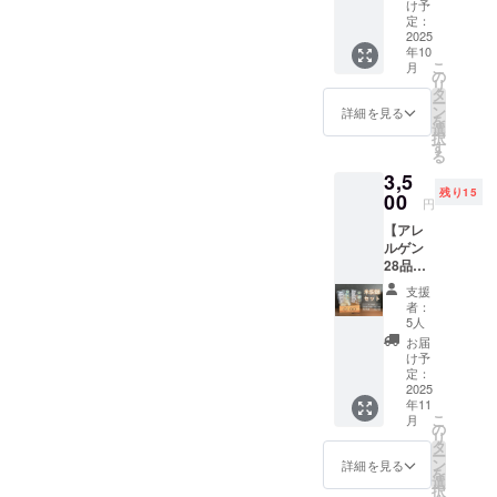
ついて
こめ豆
オレン
社商品
等の食
画像を
け予
くださ
は以下
ラ
原料の
コ
原料の
・原材
シール
ジ・キ
まいに
定：
品表示
弊社
い。」
から選
味）」
原産
味）」
原産
料に含
付き】
2025
ウイフ
ちのこ
はお届
「さん
＜アレ
択でき
・サイ
地：コ
・サイ
地：コ
年10
まれる
アレル
ルー
め油の
け商品
まる」
ルゲン
ます。
ズ：約
コナッ
こ
ズ：約
月
コナッ
アレル
ゲン28
ツ・ご
紙パッ
の
のラベ
公式ア
含有リ
１「〇
フタ直
ツミル
リ
フタ直
ツミル
ギー物
品目を
ま・大
クを図
タ
ルに表
カウン
スクに
〇はア
径
ク（タ
ー
径
ク（タ
質（28
使わず
豆・バ
案化し
ン
記され
トにて
詳細を見る
関する
レルゲ
7.5cm
イ）、
を
7.5cm
イ）、
品目
に製造
ナナ・
たイラ
選
ます。
インス
「同
ン28品
、カッ
砂糖、
択
、カッ
砂糖、
中）：
された
もも・
ストの
す
商品開
タグラ
意」の
目不使
プ高さ5
ブドウ
る
プ高さ5
ブドウ
使用し
お菓子2
りん
豆シー
封前に
ムに投
お願い
用食品
ｃｍ ・
糖、こ
ｃｍ ・
糖、こ
3,5
ていま
種類、
ご・ゼ
ル10枚
は必ず
稿を行
＞ 本製
への取
重量：
め油、
重量：
め油、
残り15
せん
こめ油
00
ラチン
（直径
お届け
いま
品は原
組につ
円
約
米粉
約
米粉
本品は
で揚げ
を含む
2.1cm)
のリ
す。
材料に
いて三
100g（
（米
100g（
（米
【アレ
小麦・
たさつ
製品と
が付き
ターン
メッ
アレル
和油脂
約90ml)
（国
約90ml)
（国
ルゲン
そば・
まいも
共通の
ます。
に貼付
セージ
ゲン28
㈱を応
・保存
産））/
・保存
産））
28品目
卵・
チップ
設備で
また、
された
は以下
品目を
援して
方法：
香料
方法：
、有機
不使用
乳・
ス1袋
製造し
ご支援
ラベル
から選
使用し
いま
支援
－18℃
「こめ
－18℃
ココア
米粉麺6
アーモ
と、さ
ていま
をいた
や注意
択でき
者：
ており
す！」
以下 ・
ココ
以下・
・添加
玉セッ
ンド・
つまい
す。
だいた
5人
書きを
ます。
ません
２「〇
原材
ジェ
原材
物：な
ト☆ま
オレン
もと米
「原材
企業・
ご確認
１「〇
お届
が、ア
〇は米
料、主
ラート
料、主
し ◎こ
いこめ
ジ・キ
粉、米
料及び
団体さ
け予
くださ
〇はア
レルゲ
の消費
原料の
（チョ
原料の
めココ
豆シー
ウイフ
ぬかパ
定：
添加物
んのお
い。」
レルゲ
ン28品
拡大へ
原産
コ
原産
ジェ
ル】 米
2025
ルー
ウダー
等の食
名前入
＜アレ
ン28品
目を使
の取組
地：コ
味）」
地：コ
年11
ラート
粉と馬
ツ・ご
で焼き
品表示
りの
ルゲン
目不使
用した
につい
コナッ
こ
・サイ
月
コナッ
２種に
鈴薯で
ま・大
上げた
の
はお届
メッ
含有リ
用食品
他製品
て三和
ツミル
リ
ズ：約
ツミル
ついて
んぷん
豆・バ
ワン
タ
け商品
セージ
スクに
への取
と同じ
油脂㈱
ク（タ
ー
フタ直
ク（タ
・原材
を材料
ナナ・
ちゃん
ン
のラベ
画像を
詳細を見る
関する
組につ
製造設
を応援
イ）、
を
径
イ）、
料に含
に米粉
もも・
と一緒
選
ルに表
弊社
「同
いて三
備を用
してい
砂糖、
択
7.5cm
砂糖、
まれる
麺の専