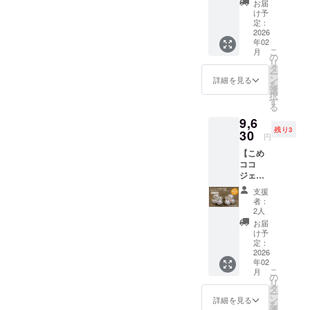
トをお
込価格
ただい
お届
7.5cm
+まいこ
届けし
となっ
け予
た後で
、カッ
め豆
ます。
定：
てお
アン
プ高さ5
シー
2026
三和油
り、弊
ケート
ｃｍ ・
年02
ル】 ア
脂㈱の
社ネッ
にご回
重量：
こ
月
レルゲ
人気商
の
ト
答をお
約
リ
ン28品
品、ま
タ
ショッ
願いい
100g（
ー
目不使
いにち
ン
プでの
詳細を見る
たしま
約90ml)
を
用こめ
のこめ
選
想定通
す。
・保存
択
ココ
油の紙
す
常価格
「こめ
方法：
る
ジェ
パック
から最
ココ
－18℃
9,6
ラート
のイラ
大時で
ジェ
以下 ・
残り3
のバニ
30
ストの
23％off
ラート
円
原材
ラ味3個
豆シー
となる
（バニ
料、主
【こめ
とチョ
ル10枚
お買い
ラ
原料の
ココ
コ味3個
がおま
得価格
味）」
原産
ジェ
合計6個
けとし
です。
・サイ
地：コ
ラート8
セット
て付き
どうぞ
ズ：約
支援
コナッ
個セッ
を2025
ます 送
お試し
者：
フタ直
ツミル
ト定期
年の9月
料込価
2人
くださ
径
ク（タ
配送2回
と2026
格と
い。 ご
お届
7.5cm
イ）、
+まいこ
年2月に
なって
け予
賞味い
、カッ
砂糖、
め豆
お届け
定：
おり、
ただい
プ高さ5
ブドウ
シー
2026
しま
弊社
た後で
ｃｍ ・
糖、こ
年02
ル】 ア
す。お
ネット
アン
重量：
め油、
こ
月
レルゲ
まけと
の
ショッ
ケート
約
米粉
リ
ン28品
して三
タ
プでの
にご回
100g（
（米
ー
目不使
和油脂
ン
想定通
詳細を見る
答をお
約90ml)
（国
を
用こめ
㈱の人