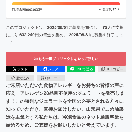
目標金額
600,000
円
支援者数
75
人
このプロジェクトは、
2025/08/01
に募集を開始し、
75
人の支援
により
632,240
円の資金を集め、
2025/08/31
に募集を終了しま
した
もう一度プロジェクトをやってほしい
ポスト
シェア
LINEで送る
URLコピー
埋め込み
QRコード
ご来店いただいた食物アレルギーをお持ちの皆様の声に
応え、アレルゲン28品目不使用のジェラートを発売しま
す！この特別なジェラートを全国の必要とされる方々に
知っていただき、直接お届けしたい。山形県でこめ油製
造を主業とする私たちは、冷凍食品のネット通販事業を
始めるため、ご支援をお願いしたいと考えています。