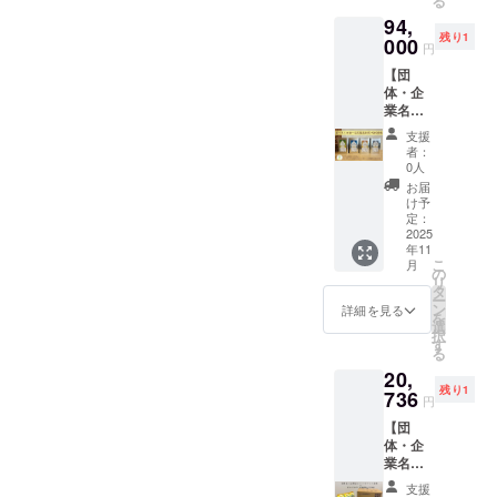
る
業・団
セージ
高温・
造） ・
94,
体さん
内容は
直射日
添加物
残り1
のお名
000
以下の
光を避
表示、
円
前入り
内容か
け、冷
アレル
【団
のメッ
ら選択
暗所で
ギー表
体・企
セージ
できま
保存し
示：ー
業名を
画像を
す。 １
てくだ
ケース
インス
弊社直
「〇〇
さい。
サイ
支援
タ投稿
営
はアレ
・消費
者：
ズ
+こめ油
ショッ
ルゲン
0人
期限も
30cm×
一斗缶
プ「さ
28品目
しくは
お届
23cm×
10缶♪
んま
不使用
け予
賞味期
26cm
まいこ
る」公
定：
食品へ
限：製
め豆
2025
式アカ
の取組
造日か
年11
シール
ウント
につい
ら約2年
こ
月
付】 ご
にてイ
の
て三和
間 ・原
リ
支援を
ンスタ
タ
油脂㈱
材料、
ー
いただ
グラム
ン
を応援
詳細を見る
主原料
を
いた企
に投稿
選
してい
の原産
択
業・団
を行い
す
ま
地：食
る
体さん
ます。
す！」
用こめ
20,
のお名
メッ
２「〇
油（国
残り1
前入り
736
セージ
〇は米
内製
円
のメッ
内容は
の消費
造） ・
【団
セージ
以下の
拡大へ
添加物
体・企
画像を
内容か
の取組
表示、
業名を
弊社直
ら選択
につい
アレル
インス
営
できま
て三和
ギー表
支援