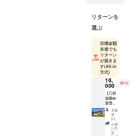
リターンを
選ぶ
目標金額
未達でも
リターン
が届きま
す
(All-in
方式)
18,
残り2
000
円
【三和
油脂㈱
直営店
舗さん
支援
まるに
者：
横断幕
0人
を1週間
お届
掲示+団
け予
体・企
定：