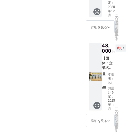
ご記載
含有を
い。
こめ豆
してま
定：
5cm ・
さい。
アレル
くださ
完全に
シール
2025
いにち
重量：
・消費
ギー表
い。
は防ぐ
年12
付】 ご
のこめ
約970g
期限も
示：ー
こ
ことが
月
支援を
油の紙
の
・保存
しくは
リ
難しく
いただ
パック
タ
方法：
賞味期
ー
なって
いた企
を図案
ン
高温・
詳細を見る
限：製
を
おりま
業・団
化した
選
直射日
造日か
択
す。ご
体さん
イラス
す
光を避
ら約1年
る
支援い
のお名
トの豆
け、冷
間 ・原
ただく
48,
前入り
シール
暗所で
材料、
際には
残り1
のメッ
000
が10枚
保存し
主原料
円
アレル
セージ
付きま
てくだ
の原産
ゲン含
【団
画像を
す。
さい。
地：食
有リス
体・企
弊社直
「まい
・消費
用こめ
クにつ
業名を
営
にちの
期限も
油（国
いてあ
インス
ショッ
こめ油
しくは
内製
支援
らかじ
タ投稿
プ「さ
1500
賞味期
者：
造） ・
めご了
+選べる
んま
ｇ」 ・
0人
限：製
添加物
承いた
こめ油
る」公
サイ
造日か
お届
表示、
だき、
一斗缶
式アカ
ズ：約
け予
ら約2年
アレル
必ず備
製品5缶
ウント
定：
8.5cm×
間 ・原
ギー表
考欄に
+まいこ
2025
にてイ
8.5cm×
材料、
示：ー
「同
年11
め豆
ンスタ
30cm
主原料
こ
月
意」と
シー
グラム
の
・重
の原産
リ
ご記載
ル】 ご
に投稿
タ
量：約
地：食
ー
くださ
支援を
を行い
ン
1600g
詳細を見る
用こめ
を
い。
いただ
ます。
選
・保存
油（国
択
いた企
メッ
す
方法：
内製