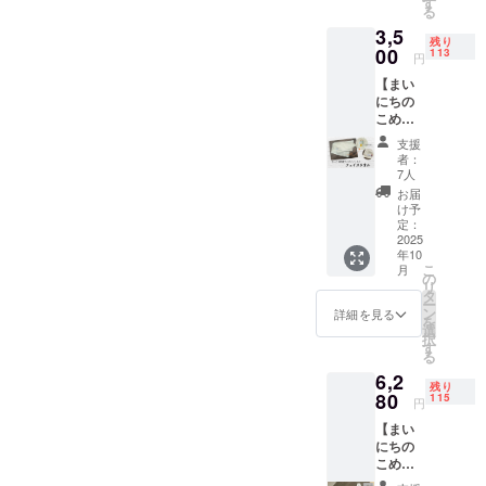
りん
に食べ
す
記され
「さん
意」の
和油脂
いて製
ま
ブドウ
る
、カッ
ブドウ
アレル
用工場
ご・ゼ
られる
ます。
まる」
お願い
㈱を応
造され
す！」
糖、こ
プ高さ5
糖、こ
3,5
ギー物
で製造
ラチン
クッ
商品開
公式ア
＞ 本製
援して
ており
◎支援
残り
め油、
ｃｍ ・
め油、
質（28
された
00
を含む
キー2袋
113
封前に
カウン
品は原
いま
円
ます。
時、備
米粉
重量：
米粉
品目
米粉麺
製品と
の詰合
は必ず
トにて
材料に
す！」
そのた
考欄に
（米
約
（米
【まい
中）：
の詰合
共通の
せを提
お届け
インス
アレル
２「〇
めアレ
「社名
（国
100g（
（国
にちの
使用し
せセッ
設備で
供しま
のリ
タグラ
ゲン28
〇は米
ルゲン
または
産））/
約90ml)
産））
こめ油
ていま
トで
製造し
す。 弊
ターン
ムに投
品目を
の消費
含有を
団体
香料
・保存
、有機
ワンポ
せん
す。白
ていま
社人気
に貼付
稿を行
使用し
拡大へ
支援
完全に
名」と
「こめ
方法：
ココア
イント
本品は
米の米
す。
商品ま
された
いま
者：
ており
の取組
は防ぐ
ご希望
ココ
－18℃
・添加
刺繍入
小麦・
粉、馬
「原材
いにち
7人
ラベル
す。
ません
につい
ことが
の
ジェ
以下・
物：な
り今治
そば・
鈴薯で
料及び
のこめ
や注意
メッ
お届
が、ア
て三和
難しく
「メッ
ラート
原材
し ◎こ
タオル
卵・
んぷん､
添加物
油を図
け予
書きを
セージ
レルゲ
油脂㈱
なって
セー
（チョ
料、主
めココ
（フェ
乳・
こめ油
定：
等の食
案化し
ご確認
は以下
ン28品
を応援
おりま
ジ」を
コ
原料の
ジェ
イスタ
2025
アーモ
を原料
品表示
た豆
くださ
から選
目を使
してい
す。 ご
選択の
味）」
原産
年10
ラート
オ
ンド・
とした
はお届
シール
い。」
択でき
用した
ま
支援い
上、ご
こ
・サイ
月
地：コ
２種に
ル）】
オレン
「米粉
の
け商品
（直径
＜アレ
ます。
他製品
す！」
ただく
記載く
リ
ズ：約
コナッ
ついて
三和油
ジ・キ
麺（米
タ
のラベ
2.1cm
ルゲン
１「〇
と同じ
◎支援
際には
ださ
ー
フタ直
ツミル
・原材
脂株式
ウイフ
油入
ン
ルに表
）10枚
詳細を見る
含有リ
〇はア
製造設
時、備
アレル
い。投
を
径
ク（タ
料に含
会社の
ルー
り）」3
選
記され
がおま
スクに
レルゲ
備を用
考欄に
ゲン含
稿後1週
択
7.5cm
イ）、
まれる
人気商
ツ・ご
袋と、
す
ます。
けとし
関する
ン28品
いて製
「社名
有リス
間定休
る
、カッ
砂糖、
アレル
品まい
ま・大
玄米粉
商品開
てつい
「同
目不使
造され
または
クにつ
日を除
プ高さ5
ブドウ
6,2
ギー物
にちの
豆・バ
と馬鈴
封前に
てきま
意」の
用食品
ており
団体
残り
いてあ
く毎
ｃｍ ・
糖、こ
質（28
こめ油
80
ナナ・
薯でん
115
は必ず
す。
お願い
への取
円
ます。
名」と
らかじ
日、ス
重量：
め油、
品目
のパッ
もも・
ぷんが
お届け
「さつ
＞ 本製
組につ
そのた
ご希望
めご了
トー
約
米粉
【まい
中）：
ケージ
りん
原材料
のリ
まいも
品は原
いて三
めアレ
の
承いた
リー投
100g（
（米
にちの
使用し
の可愛
ご・ゼ
の「米
ターン
チップ
材料に
和油脂
ルゲン
「メッ
だき、
稿も行
約90ml)
（国
こめ油
ていま
いワン
ラチン
粉麺
に貼付
ス」 ・
アレル
㈱を応
含有を
セー
必ず備
いま
・保存
産））
ワンポ
せん
ポイン
を含む
（玄