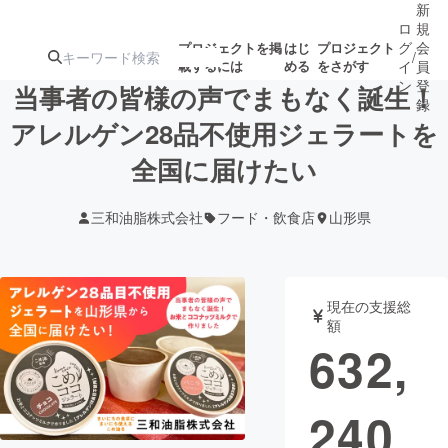
新
ロ
規
グ
会
プロジェクトを掲
はじ
プロジェクト
/
載するには
める
をさがす
イ
員
ン
登
当事者の皆様の声でまもなく誕生！
録
アレルゲン28品不使用ジェラートを
全国に届けたい
人気のプロ
注目のリ
注目の新着プロ
募集終了が近いプ
もうすぐ公開
ジェクト
ターン
ジェクト
ロジェクト
されます
三和油脂株式会社
フード・飲食店
山形県
アート・写真
音楽
現在の支援総
テクノロジー・ガジェット
ゲーム・サ
額
632,
映像・映画
書籍・雑誌
240
ビジネス・起業
チャレンジ