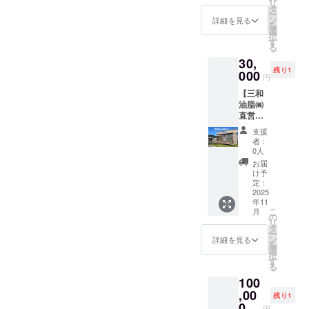
用した
の原産
す。 ご
上、ご
リ
、カッ
地：コ
２種に
三和油
オレン
M、L、
タ
添加物
ご確認
豆シー
他製品
地：さ
支援い
記載く
ー
プ高さ5
コナッ
ついて
脂株式
ジ・キ
LL（男
ン
等の食
詳細を見る
くださ
ル（直
と同じ
つまい
ただく
ださ
を
ｃｍ ・
ツミル
・原材
会社の
ウイフ
女兼
選
品表示
い。」
径
製造設
も（国
際には
い。投
択
重量：
ク（タ
料に含
人気商
ルー
用）
す
はお届
＜アレ
2.1cm
備を用
産）、
アレル
稿後1週
る
約
イ）、
まれる
品まい
ツ・ご
詳細は
け商品
ルゲン
）10枚
いて製
こめ
ゲン含
間定休
100g（
砂糖、
30,
アレル
にちの
ま・大
サイズ
のラベ
含有リ
がおま
造され
油、 ・
有リス
日を除
約90ml)
ブドウ
残り1
ギー物
こめ油
000
豆・バ
表を参
ルに表
スクに
けとし
円
ており
添加物
クにつ
く毎
・保存
糖、こ
質（28
のパッ
ナナ・
照くだ
記され
関する
て付き
ます。
なし ・
いてあ
日、ス
方法：
め油、
【三和
品目
ケージ
もも・
さい。
ます。
「同
ます。
そのた
アレル
らかじ
トー
－18℃
米粉
油脂㈱
中）：
の可愛
りん
・色は
商品開
意」の
米粉麺
めアレ
ゲン28
めご了
リー投
以下 ・
（米
直営店
使用し
いワン
ご・ゼ
アッ
封前に
お願い
（米油
ルゲン
品目に
承いた
稿も行
原材
（国
舗さん
ていま
ポイン
ラチン
シュグ
は必ず
＞ 本製
入） ・
支援
含有を
ついて
だき、
いま
料、主
産））/
まるに
せん
ト刺繍
を含む
レー
お届け
者：
品は原
重量：
完全に
アレル
必ず備
す。
原料の
香料
横断幕
本品は
の入っ
製品と
0人
のリ
材料に
約120g
は防ぐ
ゲン不
考欄に
「こめ
原産
「こめ
を2週間
小麦・
たト
共通の
ターン
お届
アレル
・保存
ことが
使用
「同
ココ
地：コ
ココ
掲示+団
そば・
レー
設備で
け予
に貼付
ゲン28
方法：
難しく
※本製品
意」と
ジェ
コナッ
ジェ
体・企
卵・
ナーを
定：
製造し
された
品目を
高温・
なって
はくる
ご記載
ラート
ツミル
ラート
業名を
2025
乳・
提供し
ていま
ラベル
使用し
直射日
おりま
み・小
くださ
（バニ
ク（タ
年11
（チョ
インス
アーモ
ます。
す。
や注意
ており
光を避
す。 ご
麦・
こ
い。
ラ
月
イ）、
コ
タ投
ンド・
S、M、
の
「原材
書きを
ません
け、冷
支援い
卵・
リ
味）」
砂糖、
味）」
稿】 ご
オレン
Lサイズ
タ
料及び
ご確認
が、ア
暗所で
ただく
乳・
ー
・サイ
ブドウ
・サイ
支援を
ジ・キ
につい
ン
添加物
詳細を見る
くださ
レルゲ
保存し
際には
アーモ
を
ズ：約
糖、こ
ズ：約
いただ
ウイフ
ては
選
等の食
い。」
ン28品
てくだ
アレル
ンド・
択
フタ直
め油、
フタ直
いた企
ルー
【まい
す
品表示
＜アレ
目を使
さい。
ゲン含
オレン
る
径
米粉
径
業・団
ツ・ご
にちの
はお届
ルゲン
用した
・消費
有リス
ジ・キ
7.5cm
（米
100
7.5cm
体さん
ま・大
こめ油
け商品
含有リ
他製品
期限も
クにつ
ウイフ
、カッ
（国
、カッ
のお名
,00
豆・バ
ワンポ
のラベ
スクに
残り1
と同じ
しくは
いてあ
ルー
プ高さ5
産））/
プ高さ5
前入り
ナナ・
イント
0
ルに表
関する
製造設
賞味期
円