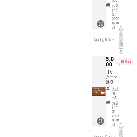
投稿し
5人
を応援
方向け
包を送
ます。
してい
お届
★お礼
りま
メッ
け予
ま
のお手
す。 圧
定：
セージ
す！」
紙と圧
2025
搾こめ
内容は
２「〇
年10
搾こめ
油コ
以下の
〇は米
こ
月
油試供
メーユ
の
内容か
の消費
リ
品】 感
は、米
タ
ら選択
拡大へ
ー
謝の気
ぬかか
ン
できま
詳細を見る
の取組
を
持ちを
ら物理
選
す。 １
につい
択
こめた
的に力
す
「〇〇
て三和
る
お手紙
を加え
はアレ
油脂㈱
5,0
と三和
る方法
ルゲン
を応援
残り96
油脂㈱
00
で搾油
28品目
してい
円
の圧搾
し、 水
不使用
ま
【リ
こめ油
蒸気を
食品へ
す！」
ターン
コメー
通すこ
の取組
◎支援
は必要
ユの試
とで不
につい
時、備
ないけ
供品小
純物を
て三和
考欄に
支援
ど応援
袋５ｇ
取り除
油脂㈱
者：
「社名
したい
入り５
き精製
4人
を応援
または
方向け
包を送
したこ
してい
お届
団体
★お礼
りま
め油で
け予
ま
名」と
のお手
す。 圧
定：
す。 圧
す！」
ご希望
紙と圧
2025
搾こめ
搾こめ
２「〇
の
年10
搾こめ
油コ
油コ
〇は米
「メッ
こ
月
油試供
メーユ
の
メーユ
の消費
セー
リ
品】 感
は、米
タ
品名：
拡大へ
ジ」を
ー
謝の気
ぬかか
ン
食用こ
詳細を見る