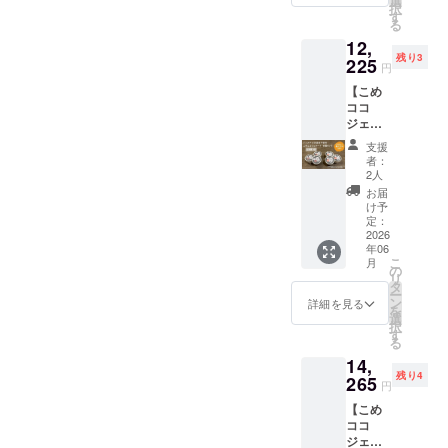
選
常価格
願いい
・保存
産））/
択
ココ
気商品
す
から最
たしま
方法：
香料
る
ジェ
まいに
大時で
す。
－18℃
「こめ
12,
ラート
ちのこ
23％off
「こめ
以下 ・
ココ
残り3
のバニ
225
め油の
となる
ココ
円
原材
ジェ
ラ味4個
紙パッ
お買得
ジェ
料、主
ラート
【こめ
とチョ
クを図
価格で
ラート
原料の
（チョ
ココ
コ味4個
案化し
す。ど
（バニ
原産
コ
ジェ
合計8個
たイラ
うぞお
ラ
地：コ
味）」
ラート6
セット
ストの
試しく
味）」
支援
コナッ
・サイ
個セッ
を2025
豆シー
ださ
者：
・サイ
ツミル
ズ：約
ト定期
年の9月
ルが初
2人
い。 ご
ズ：約
ク（タ
フタ直
配送3回
と2026
回のみ
賞味い
お届
フタ直
イ）、
径
+まいこ
年2月に
10枚付
け予
ただい
径
砂糖、
7.5cm
め豆
お届け
定：
きま
た後で
7.5cm
ブドウ
、カッ
シー
2026
しま
す。 送
アン
、カッ
糖、こ
プ高さ5
年06
ル】 ア
す。お
料込価
ケート
プ高さ5
め油、
こ
ｃｍ ・
月
レルゲ
まけと
の
格と
にご回
ｃｍ ・
米粉
リ
重量：
ン28品
して三
タ
なって
答をお
重量：
（米
ー
約
目不使
和油脂
ン
おり、
詳細を見る
願いい
約
（国
を
100g（
用こめ
㈱の人
選
弊社
たしま
100g（
産））/
択
約90ml)
ココ
気商品
す
ネット
す。
約90ml)
香料
る
・保存
ジェ
まいに
ショッ
「こめ
・保存
「こめ
方法：
14,
ラート
ちのこ
プでの
ココ
方法：
ココ
－18℃
残り4
バニラ
265
め油の
想定通
ジェ
円
－18℃
ジェ
以下・
味３個
紙パッ
常価格
ラート
以下 ・
ラート
原材
【こめ
とチョ
クを図
から最
（バニ
原材
（チョ
料、主
ココ
コ味３
案化し
大時で
ラ
料、主
コ
原料の
ジェ
個の6個
たイラ
24％off