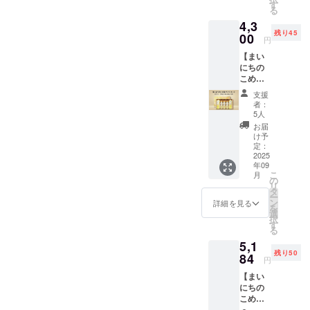
米、食
ツミル
クに
ていま
いやす
す
豆・バ
油脂㈱
す。 あ
目を使
す。 ご
る
ギー表
用米ぬ
ク（タ
入った
せん 本
い自立
ナナ・
を応援
わせ
用した
支援い
示：ー
か、こ
4,3
イ）、
こめ油
製品は
する
もも・
してい
て、完
他製品
ただく
「原材
め油 ・
残り45
砂糖、
1500ｇ
00
小麦・
チャッ
りん
ま
成時に
と同じ
円
際には
料及び
添加物
ブドウ
本を化
そば・
ク付き
ご・ゼ
す！」
外から
製造設
アレル
添加物
なし ・
【まい
糖、こ
粧箱に
卵・
パウチ
ラチン
◎支援
絵を撮
備を用
ゲン含
等の食
アレル
にちの
め油、
詰めた
乳・
袋に約
を含む
時、備
影させ
いて製
有リス
品表示
ゲン28
こめ油
米粉
ギフト
アーモ
１ヶ月
製品と
考欄に
てもら
造され
クにつ
はお届
品目に
ギフト
（米
セット
ンド・
分の
共通の
「社名
い、写
ており
支援
いてあ
け商品
ついて
MK5-
（国
を提供
オレン
200gを
設備で
または
真をイ
者：
ます。
らかじ
のラベ
アレル
31☆ま
産））
しま
ジ・キ
包装し
5人
製造し
団体
ンスタ
そのた
めご了
ルに表
ゲン不
いこめ
、有機
す。 三
ウイフ
た商品
ていま
名」と
グラム
お届
めアレ
承いた
記され
使用
豆シー
ココア
和油脂
ルー
「まい
け予
す。
ご希望
に投稿
ルゲン
だき、
ます。
※本製品
ル付
※本製品
㈱の人
定：
ツ・ご
にち食
「原材
の
しま
含有を
必ず備
商品開
はくる
き】 三
2025
（2種）
気商
ま・大
べるハ
料及び
「メッ
す。 そ
完全に
考欄に
封前に
年09
み・小
和油脂
につい
品、ま
豆・バ
イブレ
添加物
セー
の後1週
は防ぐ
「同
こ
月
は必ず
麦・
株式会
て ・原
いにち
の
ナナ・
フ」2袋
等の食
ジ」を
間（定
ことが
意」と
リ
お届け
卵・
社の人
材料に
のこめ
タ
もも・
を提供
品表示
選択の
休日を
難しく
ご記載
ー
のリ
乳・
気商
含まれ
油の紙
ン
りん
しま
詳細を見る
はお届
上、ご
除
なって
くださ
を
ターン
アーモ
品、紙
るアレ
パック
選
ご・ゼ
す。 お
け商品
記載く
く）、
おりま
い
択
に貼付
ンド・
パック
ルギー
のイラ
す
ラチン
まけと
のラベ
ださ
さんま
す。 ご
る
された
オレン
に入っ
物質
ストの
を含む
して、
ルに表
い。 投
るのイ
支援い
ラベル
5,1
ジ・キ
たこめ
（28品
豆シー
製品と
弊社人
記され
稿後1週
ンスタ
ただく
や注意
残り50
ウイフ
油
84
目
ル10枚
共通の
気商品
ます。
間定休
グラム
円
際には
書きを
ルー
900g2
中）：
がおま
設備で
まいに
商品開
日を除
公式ア
アレル
ご確認
【まい
ツ・ご
本と油
使用し
けとし
製造し
ちのこ
封前に
く毎
カウン
ゲン含
くださ
にちの
ま・大
が空気
ていま
て付き
ていま
め油の
は必ず
日、ス
トより
有リス
い。」
こめ油
豆・も
に触れ
せん 本
ます ・
す。
紙パッ
お届け
トー
ストー
クにつ
180g×1