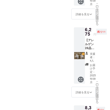
年09
シー
気商
油コ
のリ
こ
月
ル】 ア
品、ま
の
メーユ
ターン
リ
レルゲ
いにち
タ
品名：
は1000
ー
ン28品
のこめ
ン
食用こ
詳細を見る
円、
を
目不使
油の紙
選
め油 内
3000
択
用こめ
パック
す
容量：
円、
る
ココ
のイラ
５ｇ 賞
10000
6,2
ジェ
ストの
味期
円のリ
残り11
ラート
75
豆シー
限：
ターン
円
のバニ
ル10枚
2026年
と同じ
【アレ
ラ味4個
がおま
5月7日
内容に
ルゲン
とチョ
けとし
保存方
なりま
28品目
コ味4個
て付き
法：直
す。
不使用
合計8個
ます 送
射日光
支援
こめコ
セット
料込価
を避
者：
コジェ
をお届
格と
4人
け、常
ラート
けしま
なって
温で保
お届
12個
す。三
おり、
け予
存して
セット
和油脂
定：
弊社
くださ
+まいこ
2025
㈱の人
ネット
い。 こ
年09
め豆
気商
ショッ
のリ
こ
月
シー
品、ま
の
プでの
ターン
リ
ル】 ア
いにち
タ
想定通
は1000
ー
レルゲ
のこめ
ン
常価格
詳細を見る
円、
を
ン28品
油の紙
選
から最
3000
択
目不使
パック
す
大時で
円、
る
用こめ
のイラ
23％off
5000円
8,3
ココ
ストの
となる
のリ
残り1