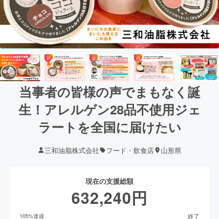
当事者の皆様の声でまもなく誕
生！アレルゲン28品不使用ジェ
ラートを全国に届けたい
三和油脂株式会社
フード・飲食店
山形県
現在の支援総額
632,240
円
終了
105
%達成