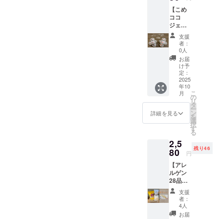
－18℃
、有機
小麦・
2025年
共通の
が付き
想定通
願いい
約90ml)
（国
以下・
ココア
【こめ
そば・
9月にお
設備で
ます。
常価格
たしま
・保存
産））/
原材
・添加
ココ
卵・
届けし
製造し
また、
から最
す。
方法：
香料
料、主
物：な
ジェ
乳・
ます。
ていま
ご支援
大時で
「こめ
－18℃
「こめ
原料の
し ◎こ
ラート
アーモ
弊社商
す。
をいた
25％off
ココ
支援
以下 ・
ココ
原産
めココ
18個
ンド・
品まい
「原材
だいた
となる
者：
ジェ
原材
ジェ
地：コ
ジェ
セット
オレン
にちの
料及び
企業・
0人
お買い
ラート
料、主
ラート
コナッ
ラート
+まいこ
ジ・キ
こめ油
添加物
団体さ
得価格
お届
（バニ
原料の
（チョ
ツミル
２種に
め豆
ウイフ
の豆
等の食
んのお
け予
です。
ラ
原産
コ
ク（タ
ついて
シール
ルー
シール
定：
品表示
名前入
どうぞ
味）」
地：コ
味）」
イ）、
・原材
+SNS投
2025
ツ・ご
10枚
はお届
りの
お試し
・サイ
コナッ
・サイ
砂糖、
年10
料に含
稿】 こ
ま・大
（直径
け商品
メッ
くださ
ズ：約
ツミル
こ
ズ：約
月
ブドウ
まれる
めココ
豆・バ
2.1cm)
の
のラベ
セージ
い。 ご
フタ直
ク（タ
リ
フタ直
糖、こ
アレル
ジェ
ナナ・
がおま
タ
ルに表
画像を
賞味い
径
イ）、
ー
径
め油、
ギー物
ラート
もも・
けとし
ン
記され
弊社
詳細を見る
ただい
7.5cm
砂糖、
を
7.5cm
米粉
質（28
バニラ
りん
てつき
選
ます。
「さん
た後で
、カッ
ブドウ
択
、カッ
（米
品目
味9個と
ご・ゼ
ます。
す
商品開
まる」
アン
プ高さ5
糖、こ
る
プ高さ5
（国
中）：
チョコ
ラチン
また、
封前に
公式ア
ケート
ｃｍ ・
め油、
ｃｍ ・
産））
2,5
使用し
味9個の
を含む
ご支援
は必ず
カウン
にご回
重量：
米粉
重量：
、有機
残り46
ていま
18個
80
製品と
をいた
お届け
トにて
答をお
円
約
（米
約
ココア
せん
セット
共通の
だいた
のリ
インス
願いい
100g（
（国
100g（
・添加
【アレ
本品は
を2025
設備で
企業・
ターン
タグラ
たしま
約90ml)
産））/
約90ml)
物：な
ルゲン
小麦・
年10月
製造し
団体さ
に貼付
ムに投
す。
・保存
香料
・保存
し ◎こ
28品目
そば・
にお届
ていま
んのお
された
稿を行
「こめ
方法：
「こめ
方法：
めココ
不使用
卵・
けしま
す。
名前入
ラベル
いま
ココ
支援
－18℃
ココ
－18℃
ジェ
お菓子
乳・
す。お
「原材
りの
や注意
す。
者：
ジェ
以下 ・
ジェ
以下・
ラート
セット
アーモ
まけと
料及び
メッ
4人
書きを
メッ
ラート
原材
ラート
原材
２種に
☆まい
ンド・
して弊
添加物
セージ
ご確認
セージ
お届
（バニ
料、主
（チョ
料、主