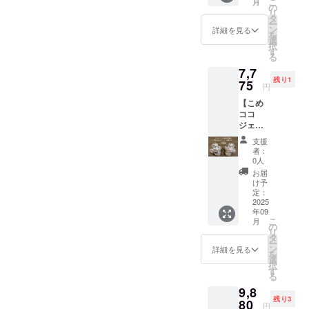
糖、こ
こ
、カッ
月
糖、こ
ギー物
ジェ
す。お
の
料込価
賞味い
径
め油、
リ
プ高さ5
め油、
質（28
ラート
まけと
タ
格と
ただい
7.5cm
米粉
ー
ｃｍ ・
米粉
品目
バニラ
して初
ン
なって
詳細を見る
た後で
、カッ
（米
を
重量：
（米
中）：
味3個と
回のみ
選
おり、
アン
プ高さ5
（国
択
約
（国
使用し
チョコ
三和油
す
弊社
ケート
ｃｍ ・
産））/
る
100g（
産））
ていま
味3個の
脂㈱の
ネット
にご回
重量：
香料
約90ml)
、有機
7,7
せん
6個セッ
人気商
ショッ
答をお
約
「こめ
・保存
ココア
残り1
本品は
トを
75
品まい
プでの
願いい
円
100g（
ココ
方法：
・添加
小麦・
2025年
にちの
想定通
たしま
約90ml)
ジェ
－18℃
物：な
【こめ
そば・
10月に
こめ油
常価格
す。
・保存
ラート
以下・
し ◎こ
ココ
卵・
お届け
の紙
から最
「こめ
方法：
（チョ
原材
めココ
ジェ
乳・
しま
パック
大時で
ココ
－18℃
コ
料、主
ジェ
ラート
アーモ
す。お
を図案
25％off
ジェ
支援
以下 ・
味）」
原料の
ラート
12個
ンド・
まけと
化した
となる
者：
ラート
原材
・サイ
原産
２種に
セット
オレン
して弊
イラス
0人
お買得
（バニ
料、主
ズ：約
地：コ
ついて
+まいこ
ジ・キ
社商品
トの豆
価格で
お届
ラ
原料の
フタ直
コナッ
・原材
め豆
ウイフ
まいに
シール
け予
す。ど
味）」
原産
径
ツミル
料に含
シール
ルー
ちのこ
定：
が10枚
うぞお
・サイ
地：コ
7.5cm
ク（タ
まれる
+SNS投
2025
ツ・ご
め油の
付きま
試しく
ズ：約
コナッ
、カッ
イ）、
年09
アレル
稿】 こ
ま・大
紙パッ
す。 送
ださ
フタ直
ツミル
こ
プ高さ5
月
砂糖、
ギー物
めココ
豆・バ
クを図
の
料込価
い。ご
径
ク（タ
リ
ｃｍ ・
ブドウ
質（28
ジェ
ナナ・
案化し
タ
格と
賞味い
7.5cm
イ）、
ー
重量：
糖、こ
品目
ラート
もも・
たイラ
ン
なって
詳細を見る
ただい
、カッ
砂糖、
を
約
め油、
中）：
バニラ
りん
ストの
選
おり、
た後で
プ高さ5
ブドウ
択
100g（
米粉
使用し
味6個と
ご・ゼ
豆シー
す
弊社
アン
ｃｍ ・
糖、こ
る
約90ml)
（米
ていま
チョコ
ラチン
ル10枚
ネット
ケート
重量：
め油、
・保存
（国
9,8
せん
味6個の
を含む
（直径
ショッ
にご回
約
米粉
方法：
産））
残り3
本品は
12個を
80
製品と
2.1cm)
プでの
答をお
円
100g（
（米