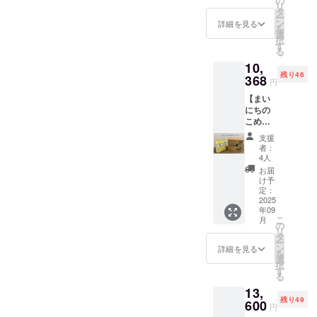
の
に貼付
パック
添加物
の原産
スクに
限：製
レルゲ
社名・
リ
品、油
利で
タ
された
を図案
等の食
地：食
関する
造日か
ン28品
人物
ー
が空気
す。 お
ン
ラベル
化した
詳細を見る
品表示
用こめ
「同
ら約1年
目を使
名・商
を
に触れ
まけと
選
や注意
イラス
はお届
油（国
意」の
間 「原
用した
品名な
択
ない押
して、
す
書きを
トの豆
け商品
内製
お願い
材料及
他製品
どは表
る
し出し
まいに
ご確認
シール
のラベ
造） ・
＞ 本製
び添加
と同じ
記しな
10,
プラボ
ちのこ
くださ
10枚が
ルに表
添加物
品は原
物等の
製造設
いよう
残り46
トル
368
め油の
い。」
付きま
記され
表示、
円
材料に
食品表
備を用
にお願
180g12
紙パッ
＜アレ
す。 ・
ます。
アレル
アレル
示はお
いて製
いいた
【まい
本入り
クを図
ルゲン
サイ
商品開
ギー表
ゲン28
届け商
造され
しま
にちの
ケース
案化し
含有リ
ズ：約
封前に
示：ー
品目を
品のラ
ており
す。
こめ油
です。
たイラ
スクに
24.5cm
は必ず
使用し
ベルに
ます。
900ｇ
炒め物
ストの
関する
×38cm
お届け
支援
ており
表記さ
そのた
×12本☆
調理や
豆シー
「同
×8cm
者：
のリ
ません
れま
めアレ
まいこ
卓上油
ル10枚
4人
意」の
・重
ターン
が、ア
す。 商
ルゲン
め豆
に410ｇ
が付き
お願い
量：約
お届
に貼付
レルゲ
品開封
含有を
シール
の少量
ます。
け予
＞ 本商
3100g
された
ン28品
前には
完全に
付き】
サイズ
定：
まいに
品は原
・保存
ラベル
目を使
必ずお
は防ぐ
三和油
2025
のボト
ちのこ
材料
方法：
や注意
用した
届けの
ことが
年09
脂株式
ルは便
め油
に ア
高温・
書きを
他製品
リター
こ
難しく
月
会社の
利で
の
180g ・
レルゲ
直射日
ご確認
と同じ
ンに貼
リ
なって
人気商
す。 お
タ
サイ
ン28品
光を避
くださ
製造設
付され
ー
おりま
品、紙
まけと
ン
ズ：約
詳細を見る
目を使
け、冷
い。」
備を用
たラベ
を
す。ご
パック
して、
選
5.6cm×
用して
暗所で
＜アレ
いて製
ルや注
択
支援い
に入っ
まいに
す
5.6cm×
おりま
保存し
ルゲン
造され
意書き
る
ただく
たこめ
ちのこ
15.6cm
せん
てくだ
含有リ
ており
をご確
際には
13,
油で
め油の
・重
が、ア
さい。
スクに
ます。
認くだ
アレル
残り49
す。
600
紙パッ
量：約
レルゲ
・消費
円
関する
そのた
さ
ゲン含
900ｇの
クを図
210g ・