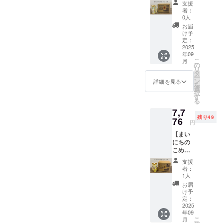
も・り
ない押
製品は
サイ
「原材
クの豆
のリ
リー投
リー投
支援
いてあ
2本☆ま
んご・
し出し
小麦・
ズ：約
料及び
シール
者：
ターン
稿もい
稿いた
らかじ
いこめ
ゼラチ
プラボ
そば・
19cm×
0人
添加物
10枚
に貼付
たしま
しま
めご了
豆シー
ンを含
トル
卵・
31cm×
等の食
（直径
お届
された
す。ご
す。 絵
承いた
ル付
む製品
410g3
乳・
9cm ・
け予
品表示
2.1cm)
ラベル
支援く
を描く
だき、
き】 三
と共通
本の詰
定：
アーモ
重量：
はお届
が付き
や注意
ださっ
際の
必ず備
和油脂
2025
の設備
合せギ
ンド・
約
け商品
ます。
書きを
た団体
テーマ
考欄に
年09
株式会
で製造
フトで
オレン
3200g
のラベ
・サイ
ご確認
様のタ
は、
「同
こ
月
社の人
してい
す。
の
ジ・キ
・保存
ルに表
ズ：約
くださ
グ付け
「大自
意」と
リ
気商
ま
900ｇ
タ
ウイフ
方法：
記され
14cm×
い。」
とホー
然の恵
ご記載
ー
品、油
す。
パック
ン
ルー
高温・
詳細を見る
ます。
3cm×2
＜アレ
ムペー
み」、
くださ
を
が空気
「原材
は揚げ
選
ツ・ご
直射日
商品開
2cm ・
ルゲン
ジのリ
「太陽
い。
択
に触れ
料及び
物の際
す
ま・大
光を避
封前に
重量：
含有リ
ンクも
の
る
ない押
添加物
に、炒
豆・バ
け、冷
は必ず
約200g
スクに
ご希望
光」、
7,7
し出し
等の食
め物調
ナナ・
暗所で
お届け
・保存
関する
あれば
「美し
残り49
プラボ
76
品表示
理や卓
もも・
保存し
のリ
方法：
円
「同
可能で
い水田
トル
はお届
上油に
りん
てくだ
ターン
高温・
意」の
す。
の風
【まい
180g12
け商品
は410ｇ
ご・ゼ
さい。
に貼付
直射日
お願い
景」、
にちの
本入り
のラベ
のボト
ラチン
・消費
された
光を避
＞ 本製
「多様
こめ油
ケース
ルに表
ルがお
を含む
期限も
ラベル
け、冷
品は原
性と共
410g×1
です。
記され
すすめ
製品と
しくは
や注意
暗所で
支援
材料に
存」の
2本☆ま
炒め物
ます。
です。
共通の
賞味期
者：
書きを
保存し
アレル
いずれ
いこめ
調理や
商品開
おまけ
1人
設備で
限：製
ご確認
てくだ
ゲン28
かとさ
豆シー
卓上油
封前に
とし
製造し
造日か
お届
くださ
さい。
品目を
せてい
ル付】
に180ｇ
は必ず
て、ま
け予
ていま
ら約2年
い。」
・消費
使用し
ただき
三和油
の少量
定：
お届け
いにち
す。
間 ・原
＜アレ
期限も
ており
ます。
脂株式
2025
サイズ
のリ
のこめ
「原材
材料、
ルゲン
しくは
ません
広告や
年09
会社の
のボト
ターン
油の紙
料及び
主原料
含有リ
賞味期
が、ア
特定の
こ
月
人気商
ルは便