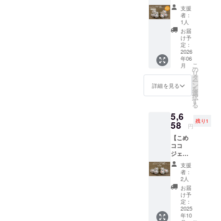
味）」
原料の
味）」
原産
ラート8
セット
ストの
となる
・サイ
支援
原産
・サイ
地：コ
個セッ
を2025
豆シー
お買得
者：
ズ：約
地：コ
ズ：約
コナッ
ト定期
年の9月
ルが初
1人
価格で
フタ直
コナッ
フタ直
ツミル
便3回配
と2026
回のみ
す。ど
お届
径
ツミル
径
ク（タ
送+まい
年の2
10枚付
け予
うぞお
7.5cm
ク（タ
7.5cm
イ）、
こめ豆
月、6月
定：
きま
試しく
、カッ
イ）、
、カッ
砂糖、
シー
2026
の3回お
す。 送
ださ
プ高さ5
砂糖、
プ高さ5
ブドウ
年06
ル】 ア
届けし
料込価
い。 ご
ｃｍ ・
ブドウ
こ
ｃｍ ・
月
糖、こ
レルゲ
ます。
の
格と
賞味い
重量：
糖、こ
リ
重量：
め油、
ン28品
おまけ
タ
なって
ただい
約
め油、
ー
約
米粉
目不使
として
ン
おり、
詳細を見る
た後で
100g（
米粉
を
100g（
（米
用こめ
初回の
選
弊社
アン
約90ml)
（米
択
約90ml)
（国
ココ
み三和
す
ネット
ケート
・保存
（国
る
・保存
産））
ジェ
油脂㈱
ショッ
にご回
方法：
産））/
方法：
、有機
5,6
ラート
の人気
プでの
答をお
－18℃
香料
－18℃
ココア
残り1
バニラ
58
商品ま
想定通
願いい
円
以下 ・
「こめ
以下・
・添加
味4個と
いにち
常価格
たしま
原材
ココ
原材
物：な
【こめ
チョコ
のこめ
から最
す。
料、主
ジェ
料、主
し ◎こ
ココ
味4個の
油の紙
大時で
「こめ
原料の
ラート
原料の
めココ
ジェ
8個セッ
パック
24％off
ココ
原産
（チョ
原産
ジェ
ラート6
トを
を図案
となる
ジェ
支援
地：コ
コ
地：コ
ラート
個セッ
2025年
化した
お買得
者：
ラート
コナッ
味）」
コナッ
２種に
ト+まい
9月と
イラス
2人
価格で
（バニ
ツミル
・サイ
ツミル
ついて
こめ豆
2026年
トの豆
す。ど
お届
ラ
ク（タ
ズ：約
ク（タ
・原材
シール
2月、6
シール
け予
うぞお
味）」
イ）、
フタ直
イ）、
料に含
+SNS投
月の3回
定：
が10枚
試しく
・サイ
砂糖、
径
砂糖、
まれる
稿】 こ
2025
お届け
付きま
ださ
ズ：約
ブドウ
7.5cm
ブドウ
年10
アレル
めココ
しま
す。 送
い。 ご
フタ直