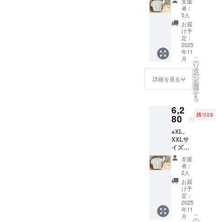
された
サイ
ゲン28
援して
支援
完全に
ジ」を
考欄に
す。
方法：
、有機
イント
本品は
ト刺繍
製品と
米）」3
ラベル
ズ：約
者：
品目を
いま
は防ぐ
選択の
「同
「こめ
－18℃
ココア
刺繍入
小麦・
の入っ
共通の
袋の合
5人
や注意
16cm×
使用し
す！」
ことが
上、ご
意」と
ココ
以下・
・添加
りト
そば・
た今治
設備で
計6袋詰
書きを
10cm
お届
ており
２「〇
難しく
記載く
ご記載
ジェ
原材
物：な
レー
卵・
タオル
製造し
合せを
け予
ご確認
・重
ません
〇は米
なって
ださ
くださ
ラート
料、主
し ◎こ
ナー】
乳・
をお届
定：
ていま
提供し
くださ
量：約
が、ア
の消費
おりま
い。投
い。
（バニ
原料の
めココ
三和油
2025
アーモ
けしま
す。
ます。
い。」
30g ・
レルゲ
拡大へ
す。 ご
稿後1週
ラ
原産
年11
ジェ
脂株式
ンド・
す。 ・
「原材
また、
＜アレ
保存方
ン28品
の取組
支援い
間定休
こ
味）」
月
地：コ
ラート
会社の
オレン
数量：1
の
料及び
米粉麵
ルゲン
法：高
目を使
につい
ただく
日を除
リ
・サイ
コナッ
２種に
人気商
ジ・キ
点 ・サ
タ
添加物
はイス
含有リ
温多湿
用した
て三和
際には
く毎
ー
ズ：約
ツミル
ついて
品まい
ウイフ
イズ：
ン
等の食
ラム法
詳細を見る
スクに
の場所
他製品
油脂㈱
アレル
日、ス
を
フタ直
ク（タ
・原材
にちの
ルー
約
選
品表示
に適合
関する
を避け
と同じ
を応援
ゲン含
トー
択
径
イ）、
料に含
こめ油
ツ・ご
34cm×
す
はお届
してい
「同
開封後
製造設
してい
有リス
リー投
る
7.5cm
砂糖、
まれる
のパッ
ま・大
80cm
け商品
ること
意」の
は早め
備を用
ま
クにつ
稿も行
、カッ
ブドウ
6,2
アレル
ケージ
豆・バ
・色は
のラベ
を証明
お願い
にお召
いて製
す！」
いてあ
いま
プ高さ5
糖、こ
残り28
ギー物
の可愛
80
ナナ・
ベー
ルに表
するハ
＞ 本製
し上が
円
造され
◎支援
らかじ
す。
ｃｍ ・
め油、
質（28
いワン
もも・
ジュ
記され
ラル認
品は原
りくだ
ており
時、備
めご了
「こめ
重量：
米粉
※XL、
品目
ポイン
りん
ます。
証を取
材料に
さい。
ます。
考欄に
承いた
ココ
約
（米
XXLサ
中）：
ト刺繍
ご・ゼ
商品開
得して
アレル
・消費
そのた
「社名
だき、
ジェ
100g（
（国
イズは
使用し
の入っ
ラチン
封前に
いま
ゲン28
期限も
めアレ
または
必ず備
ラート
約90ml)
産））
こちら
ていま
たト
を含む
は必ず
す。 弊
品目を
しくは
支援
ルゲン
団体
考欄に
（バニ
・保存
、有機
から
せん
レー
製品と
お届け
社人気
者：
使用し
賞味期
含有を
名」と
「同
ラ
方法：
ココア
【まい
本品は
ナーを
共通の
2人
のリ
商品ま
ており
限：製
完全に
ご希望
意」と
味）」
－18℃
・添加
こめワ
小麦・
提供し
設備で
ターン
いにち
お届
ません
造日か
は防ぐ
の
ご記載
・サイ
以下 ・
物：な
ンポイ
そば・
ます。
製造し
け予
に貼付
のこめ
が、ア
ら約2ヶ
ことが
「メッ
くださ
ズ：約
原材
し ◎こ
ント刺
卵・
・数
定：
ていま
された
油の紙
レルゲ
月 ・原
難しく
セー
い。
フタ直
料、主
めココ
繍入り
2025
乳・
量：1点
す。
ラベル
パック
ン28品
材料、
なって
ジ」を
径
原料の
年11
ジェ
トレー
アーモ
・サイ
「原材
や注意
を図案
目を使
主原料
おりま
選択の
こ
7.5cm
月
原産
ラート
ナー】
ンド・
ズ：S、
の
料及び
書きを
化した