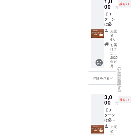
1,0
体さん
し、 あ
残り94
のお名
00
わせて
円
前入り
撮影し
【リ
のメッ
た写真
ターン
セージ
を公式
は必要
の横断
インス
ないけ
幕を作
タグラ
支援
ど応援
成し、
ムにて
者：
したい
弊社直
投稿し
6人
方向け
営
ます。
お届
★お礼
ショッ
メッ
け予
のお手
プ「さ
定：
セージ
紙と圧
2025
んま
内容は
年10
搾こめ
る」の
以下の
こ
月
油試供
道路に
の
内容か
リ
品】 感
面した
タ
ら選択
ー
謝の気
ウッド
ン
できま
詳細を見る
を
持ちを
デッキ
選
す。 １
択
こめた
に2週間
す
「〇〇
る
お手紙
掲示
はアレ
3,0
と三和
し、 あ
ルゲン
残り95
油脂㈱
00
わせて
28品目
円
の圧搾
撮影し
不使用
【リ
こめ油
た写真
食品へ
ターン
コメー
を公式
の取組
は必要
ユの試
インス
につい
ないけ
供品小
タグラ
て三和
支援
ど応援
袋５ｇ
ムにて
油脂㈱
者：
したい
入り５