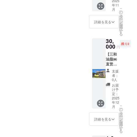
業名を
2025
年11
インス
こ
月
タ投
の
リ
稿】 ご
タ
ー
支援を
ン
詳細を見る
を
いただ
選
択
いた企
す
る
業・団
30,
体さん
残り2
のお名
000
円
前入り
【三和
のメッ
油脂㈱
セージ
直営店
の横断
舗さん
幕を作
支援
まるに
成し、
者：
横断幕
弊社直
0人
を2週間
営
お届
掲示+団
ショッ
け予
体・企
プ「さ
定：
業名を
2025
んま
年12
インス
る」の
こ
月
タ投
道路に
の
リ
稿】 ご
面した
タ
ー
支援を
ウッド
ン
詳細を見る
を
いただ
デッキ
選
択
いた企
に1週間
す
る
業・団
掲示