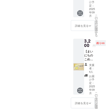
保存方
ココ
地：コ
200g×2
※本製品
セージ
を描く
に貼付
・色は
け予
ゲン28
含有を
必ず備
直射日
法：直
ジェ
コナッ
袋☆ま
（2種）
内容は
ことが
定：
された
アッ
品目を
完全に
考欄に
光を避
射日光
ラート
ツミル
いこめ
2025
につい
以下の
できま
ラベル
シュグ
使用し
は防ぐ
「同
け、冷
をおよ
（チョ
年09
ク（タ
豆シー
て ・原
内容か
す。 画
や注意
レー
ており
ことが
意」と
暗所で
こ
び高温
月
コ
イ）、
ル付
材料に
ら選択
材はこ
の
書きを
ません
難しく
ご記載
保存し
リ
多湿の
味）」
砂糖、
き】 三
含まれ
できま
め油製
タ
ご確認
が、ア
なって
くださ
てくだ
ー
場所を
・サイ
ブドウ
和油脂
るアレ
す。 １
造時の
ン
くださ
詳細を見る
レルゲ
おりま
い。
さい。
を
避け常
ズ：約
糖、こ
株式会
ルギー
「〇〇
副産物
選
い。」
ン28品
す。 ご
・消費
択
温で保
フタ直
め油、
社の人
物質
はアレ
として
す
＜アレ
目を使
支援い
期限も
る
存して
径
米粉
気商
（28品
ルゲン
出る蝋
ルゲン
用した
ただく
しくは
くださ
7.5cm
3,2
（米
品、圧
目
28品目
分を原
含有リ
他製品
際には
賞味期
い。 ・
、カッ
残り46
（国
搾法で
00
中）：
不使用
料とし
スクに
と同じ
円
アレル
限：製
消費期
プ高さ5
産））
の搾油
使用し
食品へ
て作ら
関する
製造設
ゲン含
造日か
限もし
ｃｍ ・
【まい
、有機
後の米
ていま
の取組
れたク
「同
備を用
有リス
ら約6ヶ
くは賞
重量：
にちの
ココア
ぬかを
せん 本
につい
レヨ
意」の
いて製
クにつ
月 ・原
味期
約
こめ油
※本製品
殺菌・
製品は
て三和
ン、
お願い
造され
いてあ
材料、
限：製
100g（
1500ｇ
（2種）
粉砕し
小麦・
油脂㈱
キット
＞ 本製
ており
支援
らかじ
主原料
造日か
約90ml)
×2本入
につい
食べや
そば・
を応援
パスに
品は原
者：
ます。
めご了
の原産
ら約3ヶ
・保存
☆まい
て ・原
すく香
卵・
してい
限定さ
4人
材料に
そのた
承いた
地：玄
月 ・原
方法：
こめ豆
材料に
ばしい
乳・
ま
せても
アレル
お届
めアレ
だき、
米（山
材料、
－18℃
シール
含まれ
パウ
アーモ
す！」
らいま
け予
ゲン28
ルゲン
必ず備
形県
主原料
以下・
付】 三
るアレ
ダーに
定：
ンド・
２「〇
す。 展
品目を
含有を
考欄に
産）、
の原産
原材
和油脂
2025
ルギー
加工し
オレン
〇は米
示期間
使用し
完全に
「同
馬鈴薯
地：さ
年09
料、主
株式会
物質
た健康
ジ・キ
の消費
は製作
ており
は防ぐ
意」と
こ
デンプ
月
つまい
原料の
社の人
（28品
食品の
の
ウイフ
拡大へ
期間と
ません
ことが
ご記載
リ
ン ・添
も（国
原産
気商品
目
ハイブ
タ
ルー
の取組
合わせ
が、ア
難しく
くださ
ー
加物表
産）、
地：コ
です。
中）：
レフで
ン
ツ・ご
につい
て一ヶ
詳細を見る
レルゲ
なって
い。
を
示、ア
うるち
コナッ
紙パッ
使用し
す。 扱
選
ま・大
て三和
月で
ン28品
おりま
択
レル