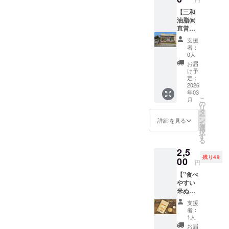
らかじ
ツ・ご
ｃｍ ・
香料
ｃｍ ・
のメッ
もも・
刺繍入
記され
「同
備を用
限：製
めご了
ま・大
重量：
「こめ
重量：
セージ
【三和
りん
りト
ます。
意」の
いて製
造日か
承いた
豆・も
約
ココ
約
の横断
油脂㈱
ご・ゼ
レー
商品開
お願い
造され
ら約6ヶ
だき、
も・り
100g（
ジェ
100g（
幕を作
直営店
ラチン
ナー】
封前に
＞ 本製
ており
月 ・原
必ず備
んご・
約90ml)
ラート
約90ml)
成し、
舗さん
を含む
という
は必ず
品は原
ます。
材料、
支援
考欄に
ゼラチ
・保存
（チョ
・保存
弊社直
まるの
製品と
別のリ
お届け
材料に
者：
そのた
主原料
「同
ンを含
方法：
コ
方法：
営
窓2枚に
共通の
ターン
のリ
0人
アレル
めアレ
の原産
意」と
む製品
－18℃
味）」
－18℃
ショッ
内側か
設備で
枠から
ターン
ゲン28
お届
ルゲン
地：精
ご記載
と共通
以下 ・
・サイ
以下・
プ「さ
ら絵を
製造し
お申込
に貼付
け予
品目を
含有を
米（山
くださ
の設備
原材
ズ：約
原材
んま
描ける
ていま
みをお
定：
された
使用し
完全に
形県
い。
で製造
料、主
フタ直
料、主
る」の
(1ヶ月
2026
す。
願いい
ラベル
ており
は防ぐ
産）、
してい
原料の
径
年03
原料の
道路に
展
「原材
たしま
や注意
ません
ことが
馬鈴薯
ま
こ
原産
月
7.5cm
原産
面した
示)+外
料及び
す。 ・
の
書きを
が、ア
難しく
デンプ
す。
リ
地：コ
、カッ
地：コ
ウッド
から撮
添加物
数量：1
タ
ご確認
レルゲ
なって
ン、米
「わ
ー
コナッ
プ高さ5
コナッ
デッキ
影した
等の食
点 ・サ
ン
くださ
詳細を見る
ン28品
おりま
油 ・添
んちゃ
を
ツミル
ｃｍ ・
ツミル
に2週間
写真を
品表示
イズ：
選
い。」
目を使
す。 ご
加物表
んと食
択
ク（タ
重量：
ク（タ
掲示
インス
はお届
（S、
す
＜アレ
用した
支援い
示、ア
べられ
る
イ）、
約
イ）、
し、 あ
タ投
け商品
M、
ルゲン
他製品
ただく
レル
るお米
砂糖、
100g（
2,5
砂糖、
わせて
稿】 弊
のラベ
L、）
含有リ
と同じ
際には
ギー表
のクッ
ブドウ
約90ml)
残り49
ブドウ
撮影し
社直営
00
ルに表
XL、
スクに
製造設
円
アレル
示：ー
キー」
糖、こ
・保存
糖、こ
た写真
ショッ
記され
XXL（
関する
備を用
ゲン含
米粉麺
・サイ
め油、
方法：
【”食べ
め油、
を公式
プ「さ
ます。
男女兼
「同
いて製
有リス
（玄
ズ：約
米粉
－18℃
やすい
米粉
インス
んま
商品開
用）
意」の
造され
クにつ
米） ・
17cm×
（米
以下・
米ぬか
（米
タグラ
る」の
封前に
詳細は
お願い
ており
いてあ
重量：
11cm
（国
原材
パウ
（国
ムにて
道路に
は必ず
サイズ
＞ 本製
ます。
支援
らかじ
約120g
・重
産））/
料、主
ダー”ハ
産））
投稿し
面した
お届け
表を参
品は原
者：
そのた
めご了
・保存
量：約
香料
原料の
イブレ
、有機
ます。
大きな
のリ
照くだ
1人
材料に
めアレ
承いた
方法：
40g ・
「こめ
原産
フ
ココア
メッ
窓に絵
ターン
さい。
アレル
お届
ルゲン
だき、
高温・