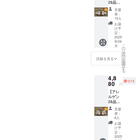
く毎
28品目
ユの試
とで不
法：直
す。
日、ス
不使用
供品小
純物を
射日光
支援
トー
こめコ
袋５ｇ
取り除
を避
者：
リー投
コジェ
入り５
き精製
15人
け、常
稿もい
ラート6
包を送
したこ
温で保
お届
たしま
個セッ
りま
め油で
け予
存して
す。ご
ト+まい
す。 圧
定：
す。 圧
くださ
支援く
こめ豆
2025
搾こめ
搾こめ
い。 こ
ださっ
年09
シー
油コ
油コ
のリ
た団体
こ
月
ル】 ア
メーユ
の
メーユ
ターン
様のタ
リ
レルゲ
は、米
タ
品名：
は1000
グ付け
ー
ン28品
ぬかか
ン
食用こ
詳細を見る
円、
とホー
を
目不使
ら物理
選
め油 内
5000
ムペー
択
用こめ
的に力
す
容量：
円、
ジのリ
る
ココ
を加え
５ｇ 賞
10000
ンクも
4,8
ジェ
る方法
味期
円のリ
ご希望
残り12
ラート
80
で搾油
限：
ターン
円
あれば
のバニ
し、 水
2026年
と同じ
可能で
【アレ
ラ味3個
蒸気を
5月7日
内容に
す。
ルゲン
とチョ
通すこ
保存方
なりま
28品目
コ味3個
とで不
法：直
す。
不使用
合計6個
純物を
射日光
支援
こめコ
セット
取り除
を避
者：
コジェ
をお届
き精製
8人
け、常
ラート8
けしま
したこ
温で保
お届
個セッ
す。三
め油で
け予
存して
ト+まい
和油脂
定：
す。 圧
くださ
こめ豆
2025
㈱の人
搾こめ
い。 こ