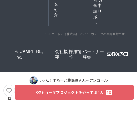
広
金申
め
請サ
方
ポー
ト
「QRコード」は株式会社デンソーウェーブの登録商標です。
© CAMPFIRE,
会社概
採用情
パートナー
Inc.
要
報
募集
しゃんくすろーど農場長
さんへアンコール
もう一度プロジェクトをやってほしい
13
12