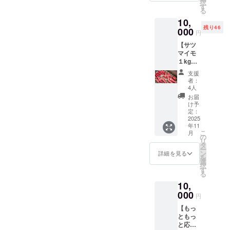
択
カーを
上がっ
す
る
提供し
てくだ
10,
ます。
さい ※
残り46
（商品
000
写真は
円
の説
イメー
【サツ
明） ・
ジで
マイモ
数量：1
す。 ※
１kg】
点 ・サ
収穫時
しゃん
イズ：
期によ
支援
くす
ｓ～ＸX
り配送
者：
ろーど
Ｌ ・カ
日が
4人
が育て
ラー白
1~2ヶ月
お届
たサツ
色
前後す
け予
マイモ
定：
る可能
をお楽
2025
性があ
年11
しみく
りま
こ
月
ださ
の
す。 ※
リ
い！
タ
クラウ
ー
【紅は
ン
ドファ
詳細を見る
を
るか、
選
ンディ
択
シルク
す
ング手
る
スー
数料と
10,
ト】 ・
配送料
500ｇ前
000
の都合
円
後で2本
で少々
【もっ
入りで
割高に
ともっ
それぞ
なって
と応
れの品
おりま