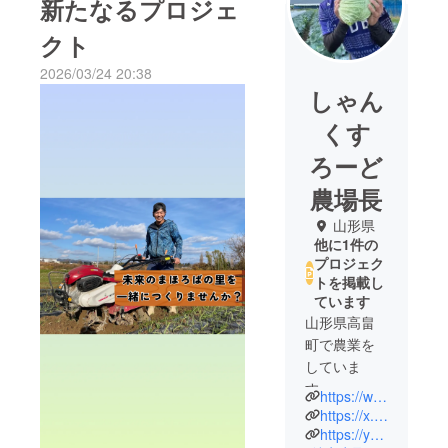
新たなるプロジェ
クト
2026/03/24 20:38
しゃん
くす
ろーど
農場長
山形県
他に1件の
プロジェク
トを掲載し
ています
山形県高畠
町で農業を
していま
す。
https://www.instagram.com/noukashanks?igsh=YWxqbXh1OTZoMm5k&utm_source=qr
9年前に畑を
https://x.com/shanksr0d0?s=21&t=tmRKYmClStr8pawxQLjwkw
借りて農業
https://youtube.com/@noukashanks?si=4uomtUINV8oFKN-n