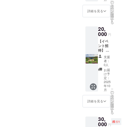
くす
だけた
の
収穫時
リ
ろーど
のなら
タ
期によ
ー
が育て
本当に
ン
り配送
詳細を見る
を
た野菜
ありが
選
日が
択
をお楽
とうご
す
1~2ヶ月
る
しみく
ざいま
前後す
20,
ださ
す。全
る可能
い！
000
力で未
性があ
円
【サツ
来を創
りま
【イベ
マイ
りま
す。 ※
ント招
モ】 ・
す。 ・
クラウ
待】 農
紅はる
「しゃ
ドファ
作業体
か、シ
んくす
ンディ
支援
験にご
ルクス
ろー
ング手
者：
招待し
イート
ど」一
0人
数料と
ます ・
・500ｇ
同よ
配送料
お届
日程：
前後で2
り、心
け予
の都合
2025年
本入り
定：
を込め
で少々
9月
2025
でそれ
た、全
割高に
年10
・場
ぞれの
力のお
なって
こ
月
所：山
品種を
の
礼ビデ
おりま
リ
形県高
詰め合
タ
オメッ
すが、
ー
畠町 ・
わせ ・
ン
セージ
詳細を見る
ご容赦
を
支援者
焼き芋
選
をメー
くださ
択
様の交
におす
す
ルにて
い。
る
通費や
すめで
お送り
30,
滞在費
す！ 保
しま
残り1
は各自
000
存方
す。 ・
円