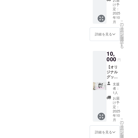
たキャ
なりま
期によ
け予
ベツを
す。 掲
定：
り配送
お楽し
2025
載期
日が
年10
みくだ
間：1年
1~2ヶ月
こ
月
さい！
注意事
の
前後す
リ
【秋
項：支
タ
る可能
ー
キャベ
援時、
ン
性があ
詳細を見る
を
ツ】 ・
必ず備
選
りま
択
1Ｋ前後
考欄に
す
す。 ※
る
で２玉
掲載を
クラウ
10,
入り ・
希望さ
ドファ
いろん
000
れるお
ンディ
円
な料理
名前を
ング手
【オリ
にオス
ご記入
数料と
ジナル
スメで
くださ
配送料
グッ
す！ 保
い 感謝
の都合
ズ】
存方
をこめ
で少々
支援
「しゃ
法：常
て動画
割高に
者：
んくす
温保存
を作り
1人
なって
ろー
産地：
ます。
おりま
お届
ど」の
山形県
・感謝
け予
すが、
キャラ
高畠町
定：
の手紙
ご容赦
クター
2025
賞費期
も送り
くださ
年10
デザイ
限：お
ます！
い。
こ
月
ンした
届けよ
の
リ
Ｔシャ
りなる
タ
ー
ツ＋ス
べく早
ン
詳細を見る
を
テッ
く召し
選