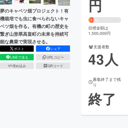
円
夢のキャベツ畑プロジェクト！有
まちづくり・地域活性化
機栽培でも虫に食べられないキャ
18%
ベツ畑を作る。有機の町の歴史を
目標金額は
CAMPFIRE for Social Good
CAMPFIRE Creation
1,500,000円
繋ぎ山形県高畠町の未来を持続可
CAMPFIREふるさと納税
machi-ya
コミュニティ
能な農業で実現させる。
支援者数
ポスト
シェア
43
人
LINEで送る
URLコピー
埋め込み
QRコード
募集終了まで残
り
終了