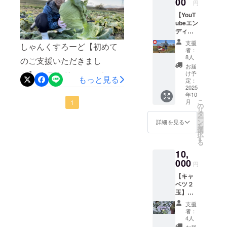
00
すの
円
を入れ
で、声
来も「まほろばの里」であ
【YouT
てま
かけが
ubeエン
す。 ・
るために会社を作りたくさ
不要な
ディン
いろん
方は無
んの人と農業をしたいです
グに名
な料理
記入で
支援
しゃんくすろーど【初めて
前が入
にオス
も構い
者：
そのためにまずは、「キャ
る】
スメで
ませ
8人
のご支援いただきまし
しゃん
す！ 保
ん。 ・
お届
ベツの植え付け機械」を導
くす
存方
収録時
け予
た】 クラウドファンディン
もっと見る
ろーど
法：常
定：
入して規模を拡大させたい
間：
の
2025
グ開始から数日。 今日、1
温保存
30~60
年10
ですみなさんよろしくお願
YouTub
産地：
秒程度
こ
月
人目の支援者が現れてくれ
1
eのエン
山形県
の
いします！
リ
ディン
高畠町
タ
ました。 応援、本当にあり
ー
グに あ
賞費期
ン
詳細を見る
を
なたの
限：お
選
がとうございます。 僕はこ
択
名前、
届けよ
す
る
企業名
の1歩を、絶対に無駄にしま
りなる
10,
が入り
べく早
せん。#クラウドファンディ
ます。
000
く召し
円
今後、
上がっ
ング#しゃんくすろーど#農
【キャ
YouTub
てくだ
ベツ２
eで投稿
さい ※
業
玉】
した動
写真は
しゃん
画の最
イメー
支援
くす
後に必
ジで
者：
ろーど
ず入る
す。 ※
4人
が育て
ように
収穫時
お届