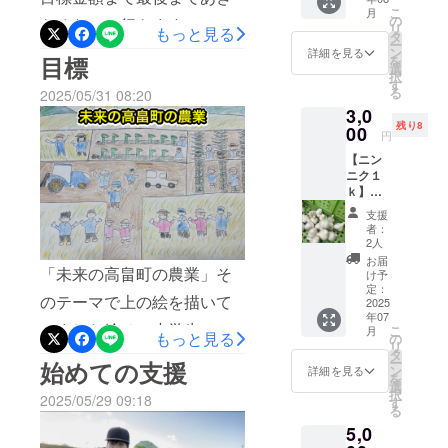
り、心
こ
月
を込め
の
らめないで行きます！
リ
もっと見る
た、全
タ
ー
力のお
ン
詳細を見る
目標
を
礼ビデ
選
択
オメッ
す
る
2025/05/31 08:20
セージ
3,0
をメー
残り8
ルにて
00
円
お送り
【ニン
しま
ニク１
す。 ・
ｋ】
動画内
しゃん
で声か
支援
くす
けをし
者：
ろーど
ますの
2人
が育て
で、
お届
たニン
「未来の高畠町の農業」そ
「ニッ
け予
ニクを
クネー
定：
のテーマで上の絵を描いて
お楽し
2025
ム」を
年07
みくだ
備考欄
みました絵は、小学生レベ
こ
月
さい！
もっと見る
にご記
の
リ
【ニン
載くだ
タ
ルかもしれませんが自分で
ー
始めての支援
ニク】
さい。
ン
詳細を見る
を
・1Ｋ前
描いてこうなりたい、こう
備考欄
選
択
後でＭ
2025/05/29 09:18
は任意
す
る
実現したいと考えてました
サイ
にして
5,0
ズ、Ｓ
おりま
農業者を増やしこの先の未
サイズ