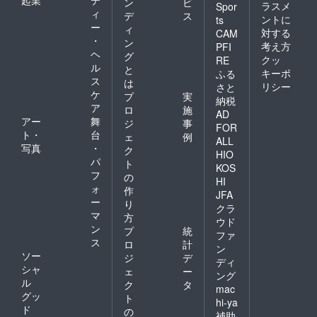
ン
ビ
ラスメ
Spor
ィ
デ
ス
ントに
ts
ー
ィ
対する
CAM
・
ン
考え方
PFI
ヘ
グ
クッ
RE
ル
と
キーポ
ふる
ス
は
リシー
さと
ケ
プ
実
納税
ア
ロ
施
AD
アー
舞
ジ
事
FOR
ト・
台
ェ
例
ALL
写真
・
ク
HIO
パ
ト
KOS
フ
の
HI
ォ
作
JFA
ー
り
クラ
マ
方
ウド
ン
プ
統
ファ
ス
ロ
計
ン
ソー
ジ
デ
ディ
シャ
ェ
ー
ング
ル
ク
タ
mac
グッ
ト
hi-ya
ド
の
補助