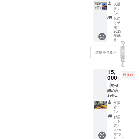
援！
種を詰
すが、
支援
100,000
め合わ
ご容赦
者：
円】お
せ ・焼
2人
くださ
礼のビ
き芋に
い。
お届
デオ
おすす
け予
メッ
めで
定：
セージ
2025
す！ 保
年08
※このリ
存方
こ
月
ターン
法：常
の
リ
は3,000
温保存
タ
ー
円のリ
産地：
ン
詳細を見る
を
ターン
山形県
選
択
と同じ
高畠町
す
る
内容に
賞味期
15,
なりま
限：約2
残り16
す。 何
000
週間
円
もいら
（お届
【野菜
ない！
けより
詰め合
ただ応
なるべ
わせ
援した
く早く
セッ
い！日
召し上
支援
ト】
本の農
がって
者：
【サツ
業の未
くださ
4人
マイ
来を託
い） ※
お届
モ、
した
写真は
け予
キャベ
い！ そ
定：
イメー
ツ】
2025
う思っ
ジで
年10
しゃん
ていた
す。 ※
こ
月