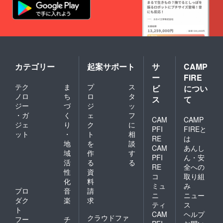
カテゴリー
起案サポート
サ
CAMP
ー
FIRE
テク
ま
プ
ス
ビ
につい
ノロ
ち
ロ
タ
ス
て
ジー
づ
ジ
ッ
・ガ
く
ェ
フ
CAM
CAMP
ジェ
り
ク
に
PFI
FIREと
ット
・
ト
相
RE
は
地
を
談
CAM
あんし
域
作
す
PFI
ん・安
活
る
る
RE
全への
性
資
コ
取り組
化
料
ミュ
み
プロ
音
請
ニ
ニュー
ダク
楽
求
ティ
ス
ト
CAM
ヘルプ
クラウドファ
フー
チ