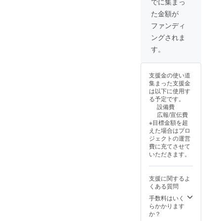
でに集まっ
ご参加
載期
た金額が
（限定2
間：4年
組） 小
注意事
ファンディ
学生以
項：支
ングされま
上は1名
援時、
様とし
必ず備
す。
てカウ
考欄に
ントい
掲載を
たしま
希望さ
支援金の使い道
す。 内
れるお
集まった支援金
容： 高
名前を
は以下に使用す
畠ワイ
ご記入
る予定です。
ナリー
くださ
設備費
や浜田
い ・ビ
広報/宣伝費
広介記
デオ
※目標金額を超
念館、
メッ
えた場合はプロ
地元の
セージ
ジェクトの運営
飲食店
・限定
費に充てさせて
など高
Ｔシャ
いただきます。
畠町を
ツも
ご案内
セット
ご要望
で渡し
支援に関するよ
に合わ
ます。
くある質問
せてカ
スタマ
手数料はいく
イズ可
らかかります
能で
か？
す。 現