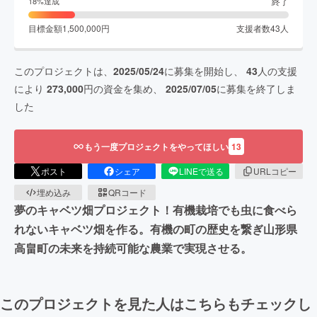
終了
18
%達成
目標金額
1,500,000
円
支援者数
43
人
このプロジェクトは、
2025/05/24
に募集を開始し、
43
人の支援
により
273,000
円の資金を集め、
2025/07/05
に募集を終了しま
した
もう一度プロジェクトをやってほしい
13
ポスト
シェア
LINEで送る
URLコピー
埋め込み
QRコード
夢のキャベツ畑プロジェクト！有機栽培でも虫に食べら
れないキャベツ畑を作る。有機の町の歴史を繋ぎ山形県
高畠町の未来を持続可能な農業で実現させる。
このプロジェクトを見た人はこちらもチェックし