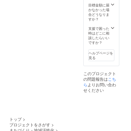
地まで
目標金額に届
の交通
かなかった場
費、当
合どうなりま
日の飲
すか？
食代等
は自己
支援で困った
負担に
時はどこに相
なりま
談したらいい
す。
ですか？
ヘルプページを
見る
このプロジェクト
の問題報告は
こち
ら
よりお問い合わ
せください
トップ
>
プロジェクトをさがす
>
まちづくり・地域活性化
>