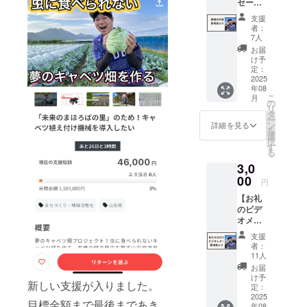
セー
くお願いします！
金額に近づき達成できるよ
ジ】 感
支援
謝の気
者：
うにラストスパート最後ま
持ちを
7人
込め
お届
で頑張ります。
て、お
け予
礼の
定：
メッ
2025
年08
セージ
こ
月
をお送
の
リ
りしま
タ
ー
す。
ン
詳細を見る
を
選
択
す
る
3,0
00
円
【お礼
のビデ
オメッ
セー
支援
ジ】 ・
者：
「しゃ
11人
んくす
お届
ろー
け予
新しい支援が入りました。
ど」一
定：
同よ
2025
目標金額まで最後まであき
年08