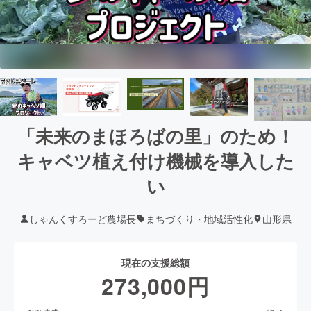
「未来のまほろばの里」のため！
キャベツ植え付け機械を導入した
い
しゃんくすろーど農場長
まちづくり・地域活性化
山形県
現在の支援総額
273,000
円