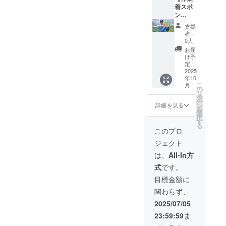
ど高畠
着スポ
町をご
ン
案内
サー】
支援
【詳
農場長
者：
細】 場
の作業
0人
所： 山
着にあ
お届
形県高
なたの
け予
畠町 ※
会社の
定：
現地集
名前が
2025
年10
合・現
入りま
こ
月
地解散
す。 イ
の
リ
です。
ンスタ
タ
ー
日時：
グラム
ン
詳細を見る
を
11月〜
や
選
択
12
YouTub
す
る
月,10:0
eでの広
このプロ
0~15:0
告効果
ジェクト
0 メー
が上が
ルで日
りま
は、
All-In方
程調整
す。 数
式
です。
させて
量限定
頂きま
なし 感
目標金額に
す。 参
謝の気
関わらず、
加人
持ちを
数： 1
背負っ
2025/07/05
グルー
て農作
23:59:59
ま
プ5名様
業しま
までの
す。 掲