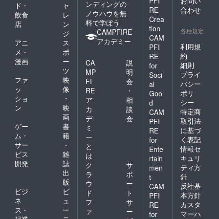
PFI
お問い
ンディングの
ド・
ャ
RE
合わせ
ノウハウを無
飲食
レ
Crea
料で学ぼう
店
ン
tion
各種規定
CAMPFIRE
ジ
CAM
アカデミー
アニ
ス
利用規
PFI
メ・
ポ
約
RE
漫画
ー
CA
説
細則
for
ツ
MP
明
プライ
Soci
ファ
映
FI
会
バシー
al
ッ
像
RE
・
ポリ
Goo
ショ
・
ア
相
シー
d
ン
映
カ
談
特定商
CAM
画
デ
会
取引法
PFI
ゲー
書
ミ
に基づ
RE
ム・
籍
ー
く表記
for
サー
・
と
情報セ
Ente
ビス
雑
は
キュリ
rtain
開発
誌
ク
サ
ティ方
men
出
ラ
ポ
針
t
版
ウ
ー
反社基
CAM
ビジ
ビ
ド
ト
本方針
PFI
ネ
ュ
フ
サ
カスタ
RE
ス・
ー
ァ
ー
マーハ
for
起業
テ