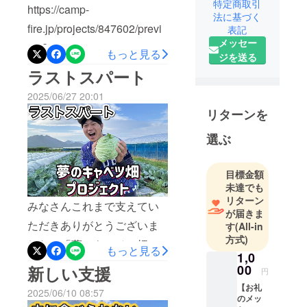
特定商取引
をスタート
https://camp-
法に基づく
栽培品目
fire.jp/projects/847602/previ
表記
は、キャベ
メッセー
ew?
ツやサツマ
もっと見る
ジを送る
イモ、里芋
token=22g26ar7&amp;utm_
ラストスパート
を中心に
campaign=cp_po_share_c_
作ってま
2025/06/27 20:01
msg_mypage_projects_sho
す。
リターンを
w昨年は、夢のキャベツ畑プ
これからの
選ぶ
農業のため
ロジェクトにご協力いただ
にクラウド
きありがとうございまし
ファンディ
目標金額
た。今年の5月頃から使用予
ングを始め
未達でも
リターン
定です！そして、新たに
持続可能な
みなさんこれまで支えてい
が届きま
未来を作り
「未来のまほろばの里を一
ただきありがとうございま
す
(All-in
ます！
緒に作りませんか？」のタ
方式)
した。「夢のキャベツ畑プ
応援よろし
もっと見る
1,0
イトルでプロジェクトを計
くお願いし
ロジェクト」クラウドファ
00
新しい支援
円
ます。
画中です。4月に入りました
ンディングでの募集終了ま
【お礼
2025/06/10 08:57
から公開予定です。よろし
のメッ
で8日となりました。目標の