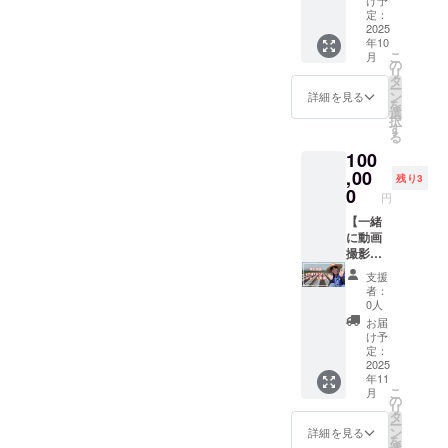
【秋
秒程度
2025年
クラウ
定：
キャベ
10月
2025
ドファ
ツ】 ・
年10
・場
ンディ
1Ｋ前後
こ
月
所：山
ング終
の
で２玉
リ
形県高
了後、
タ
入り ・
ー
畠町 ・
会場な
ン
詳細を見る
いろん
を
支援者
ど詳細
選
な料理
択
様の交
情報を
す
にオス
る
通費や
メール
スメで
100
滞在費
にてご
す！ 保
は各自
,00
案内し
存方
残り3
でご負
ます。
0
法：常
円
担くだ
温保存
さい。
【一緒
産地：
・クラ
に動画
山形県
ウド
撮影】
高畠町
ファン
YouTub
賞費期
支援
ディン
eや
限：お
者：
グ終了
ショー
0人
届けよ
後、会
ト動画
りなる
お届
場など
の撮影
け予
べく早
詳細情
会にご
定：
く召し
報を
招待し
2025
上がっ
年11
メール
ます ・
てくだ
こ
月
にてご
日程：
の
さい ※
リ
案内し
2025年
タ
写真は
ー
ます。
11月
ン
詳細を見る
イメー
を
頃 ・