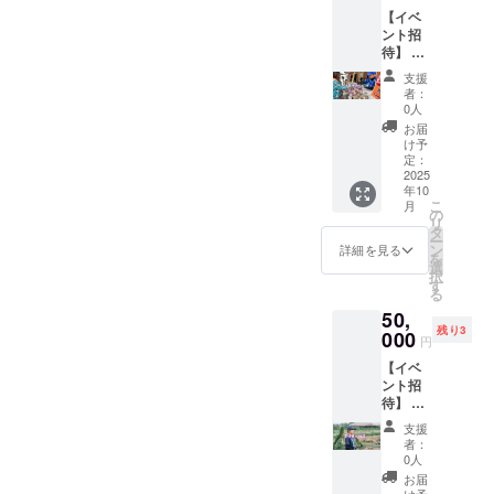
でご負
法：常
動画内
【イベ
担くだ
温保存
で声か
ント招
さい。
産地：
けをし
待】 対
・クラ
山形県
ますの
面販売
ウド
高畠町
で、
支援
会にご
ファン
賞味期
「ニッ
者：
招待し
ディン
限：約2
0人
クネー
ます ・
グ終了
週間
ム」を
お届
日程：
後、会
（お届
け予
備考欄
2025年
場など
定：
けより
にご記
10月〜
2025
詳細情
なるべ
載くだ
年10
11月
報を
く早く
さい。
こ
月
予定 ・
メール
の
召し上
備考欄
リ
場所：
にてご
タ
がって
は任意
ー
山形県
案内し
ン
くださ
詳細を見る
にして
を
高畠町
ます。
選
い）
おりま
択
・一緒
す
【キャ
すの
る
に野菜
ベツ２
で、声
50,
を販売
玉】
かけが
残り3
しょう
000
しゃん
不要な
円
・支援
くす
方は無
【イベ
者様の
ろーど
記入で
ント招
交通費
が育て
も構い
待】 農
や滞在
たキャ
ませ
作業体
費は各
ベツを
ん。 ・
支援
験にご
自でご
お楽し
者：
収録時
招待し
負担く
0人
みくだ
間：
ます ・
ださ
さい！
お届
30~60
日程：
い。 ・
け予