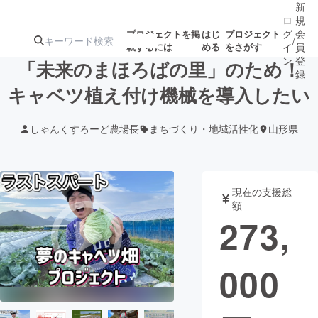
新
ロ
規
グ
会
プロジェクトを掲
はじ
プロジェクト
/
載するには
める
をさがす
イ
員
ン
登
「未来のまほろばの里」のため！
録
キャベツ植え付け機械を導入したい
人気のプロ
注目のリ
注目の新着プロ
募集終了が近いプ
もうすぐ公開
しゃんくすろーど農場長
まちづくり・地域活性化
山形県
ジェクト
ターン
ジェクト
ロジェクト
されます
アート・写真
音楽
現在の支援総
額
273,
テクノロジー・ガジェット
ゲーム・サ
000
映像・映画
書籍・雑誌
ビジネス・起業
チャレンジ