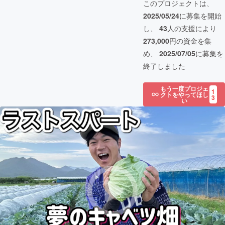
このプロジェクトは、
2025/05/24
に募集を開始
し、
43
人の支援により
273,000
円の資金を集
め、
2025/07/05
に募集を
終了しました
もう一度プロジェ
1
クトをやってほし
3
い