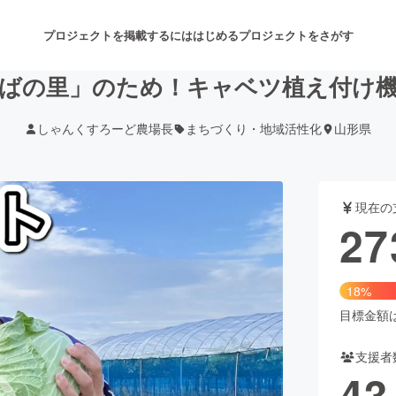
プロジェクトを掲載するには
はじめる
プロジェクトをさがす
ばの里」のため！キャベツ植え付け
しゃんくすろーど農場長
まちづくり・地域活性化
山形県
注目のリターン
注目の新着プロジェクト
募集終了が近いプロジェクト
も
現在の
音楽
舞台・パフォーマンス
27
ゲーム・サービス開発
フード・飲食店
18%
書籍・雑誌出版
アニメ・漫画
目標金額は1
支援者
チャレンジ
ビューティー・ヘルスケ
43