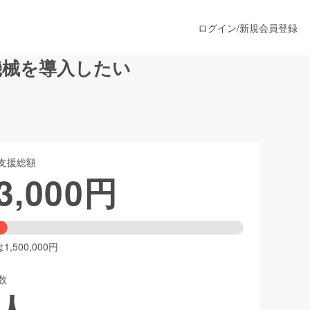
ログイン
/
新規会員登録
機械を導入したい
うすぐ公開されます
支援総額
プロダクト
3,000
円
ファッション
スポーツ
,500,000円
数
ア
ソーシャルグッド
人