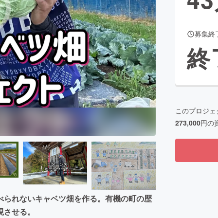
募集終
CAMPFIRE for Social Good
CAMPFIRE Creation
終
CAMPFIREふるさと納税
machi-ya
コミュニティ
このプロジェ
273,000
円の
べられないキャベツ畑を作る。有機の町の歴
現させる。