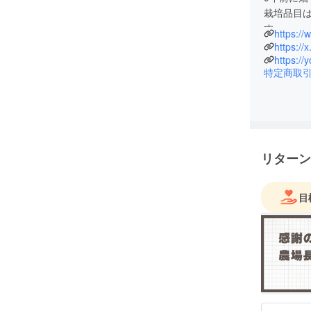
栽培品目
す。
これから
可能な未
特定商取
応援よろ
リターン
目