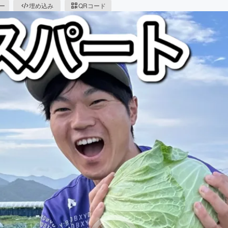
ピー
埋め込み
QRコード