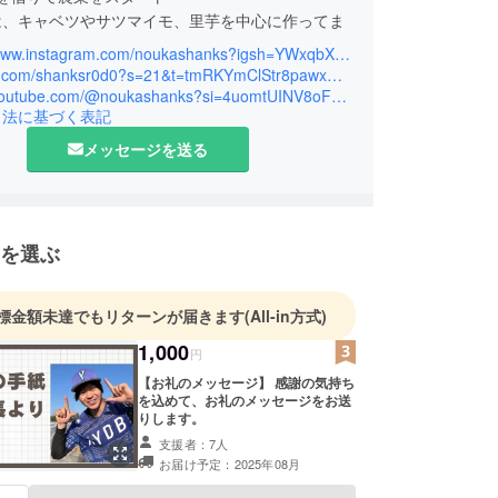
は、キャベツやサツマイモ、里芋を中心に作ってま
https://www.instagram.com/noukashanks?igsh=YWxqbXh1OTZoMm5k&utm_source=qr
の農業のためにクラウドファンディングを始め持続
https://x.com/shanksr0d0?s=21&t=tmRKYmClStr8pawxQLjwkw
来を作ります！
https://youtube.com/@noukashanks?si=4uomtUINV8oFKN-n
引法に基づく表記
しくお願いします。
メッセージを送る
を選ぶ
標金額未達でもリターンが届きます
(All-in方式)
1,000
円
【お礼のメッセージ】 感謝の気持ち
を込めて、お礼のメッセージをお送
りします。
支援者：7人
お届け予定：2025年08月