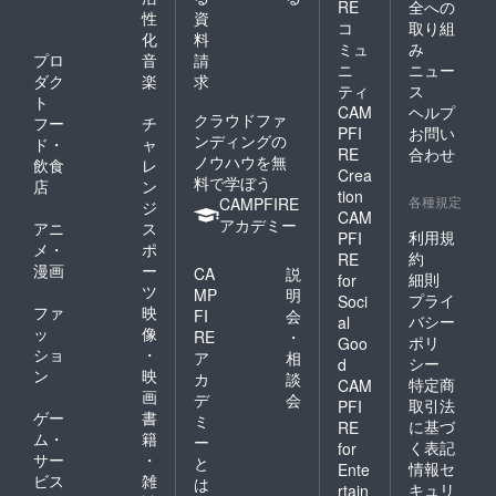
RE
全への
性
資
コ
取り組
化
料
ミュ
み
プロ
音
請
ニ
ニュー
ダク
楽
求
ティ
ス
ト
CAM
ヘルプ
クラウドファ
フー
チ
PFI
お問い
ンディングの
ド・
ャ
RE
合わせ
ノウハウを無
飲食
レ
Crea
料で学ぼう
店
ン
tion
各種規定
CAMPFIRE
ジ
CAM
アカデミー
アニ
ス
利用規
PFI
メ・
ポ
約
RE
漫画
ー
CA
説
細則
for
ツ
MP
明
プライ
Soci
ファ
映
FI
会
バシー
al
ッ
像
RE
・
ポリ
Goo
ショ
・
ア
相
シー
d
ン
映
カ
談
特定商
CAM
画
デ
会
取引法
PFI
ゲー
書
ミ
に基づ
RE
ム・
籍
ー
く表記
for
サー
・
と
情報セ
Ente
ビス
雑
は
キュリ
rtain