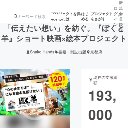
新
ロ
規
グ
会
プロジェクトを掲
はじ
プロジェクト
/
載するには
める
をさがす
イ
員
ン
登
「伝えたい想い」を紡ぐ。『ぼくと
録
羊』ショート映画×絵本プロジェクト
人気のプロ
注目のリ
注目の新着プロ
募集終了が近いプ
もうすぐ公開
Shake Hands
書籍・雑誌出版
京都府
ジェクト
ターン
ジェクト
ロジェクト
されます
アート・写真
音楽
現在の支援総
額
193,
テクノロジー・ガジェット
ゲーム・サ
000
映像・映画
書籍・雑誌
ビジネス・起業
チャレンジ