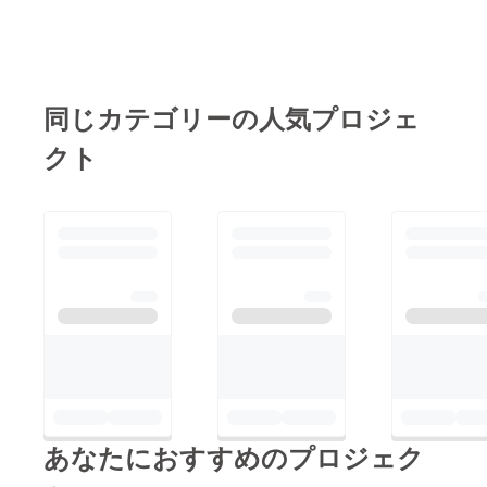
ています！ぜひ応援・
歩を踏み出す試みで
拡散いただけるとうれ
す！会見では、プロ
しいです！！！
ジェクトの内容や制作
の背景、クラウドファ
同じカテゴリーの人気プロジェ
ンディングの今後の展
クト
開について発表させて
いただき、福祉とクリ
エイティブが交わる取
り組みに、多くの記者
の方が関心を寄せてく
ださいました！！ぜひ
応援のほどよろしくお
願いいたします！
あなたにおすすめのプロジェク