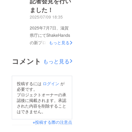
記者会見を行い
援B型の現場から取り
ました！
組むオリジナル絵本制
作企画で、発達障が
2025/07/09 18:35
い・精神障がい・HSP
2025年7月7日、滋賀
など“見えづらい生き
県庁にてShakeHands
づらさ”を抱えるメン
の新プロジェクト「ぼ
もっと見る
バーたちが創作に参加
くと羊」の記者会見を
しています。記事で
行いました！このプロ
コメント
は、クラウドファン
もっと見る
ジェクトでは、絵本
ディングを通じて絵本
『ぼくと羊』の絵本出
出版を目指す背景や、
版を目指して、クラウ
表現活動が社会とのつ
投稿するには
ログイン
が
ドファンディングに挑
必要です。
ながりになる過程が紹
戦します！“見えづら
プロジェクトオーナーの承
介され、メンバーによ
認後に掲載されます。承認
い生きづらさ”を抱え
る描き下ろしイラスト
された内容を削除すること
るメンバーたちが、自
はできません。
も掲載されています。
分たちの物語を絵本と
クラウドファンディン
※投稿する際の注意点
いう形で表現し、そこ
グはすでにスタートし
から社会とつながる一