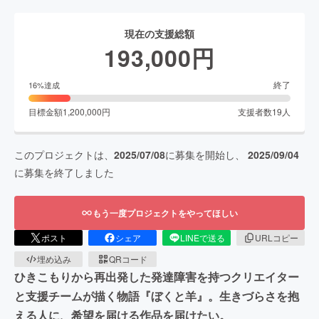
現在の支援総額
193,000
円
終了
16
%達成
目標金額
1,200,000
円
支援者数
19
人
このプロジェクトは、
2025/07/08
に募集を開始し、
2025/09/04
に募集を終了しました
もう一度プロジェクトをやってほしい
ポスト
シェア
LINEで送る
URLコピー
埋め込み
QRコード
ひきこもりから再出発した発達障害を持つクリエイター
と支援チームが描く物語『ぼくと羊』。生きづらさを抱
える人に、希望を届ける作品を届けたい。