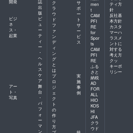
開発
誌
ク
サ
ティ方
men
出
ラ
ポ
針
t
版
ウ
ー
反社基
CAM
ビジ
ビ
ド
ト
本方針
PFI
ネ
ュ
フ
サ
カスタ
RE
ス・
ー
ァ
ー
マーハ
for
起業
テ
ン
ビ
ラスメ
Spor
ィ
デ
ス
ントに
ts
ー
ィ
対する
CAM
・
ン
考え方
PFI
ヘ
グ
クッ
RE
ル
と
キーポ
ふる
ス
は
リシー
さと
ケ
プ
実
納税
ア
ロ
施
AD
アー
舞
ジ
事
FOR
ト・
台
ェ
例
ALL
写真
・
ク
HIO
パ
ト
KOS
フ
の
HI
ォ
作
JFA
ー
り
クラ
マ
方
ウド
ン
プ
統