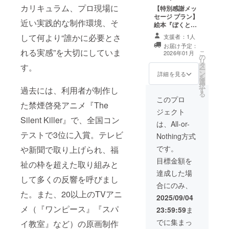
・掲載期間：絵
け勇気を出
カリキュラム、プロ現場に
【特別感謝メッ
本内に半永久的
しました。
セージ プラン】
に掲載 ・掲載方
近い実践的な制作環境、そ
絵本『ぼくと
法：文字のみ 支
羊』1冊 記念イ
して何より“誰かに必要とさ
援時、必ず備考
支援者：1人
どうか、あ
ラストカード5枚
欄に掲載を希望
お届け予定：
セット（ショッ
なた
れる実感”を大切にしていま
こ
されるお名前を
2026年01月
の
プカードサイ
リ
の“ちょっと
ご記入くださ
タ
ズ） 制作チーム
す。
ー
い。
の応援”を貸
ン
からの手書き直
詳細を見る
を
選
筆お礼色紙 支援
してくださ
択
過去には、利用者が制作し
す
者様としてお名
る
い。
前をアニメ＆絵
このプロ
た禁煙啓発アニメ『The
読んでくだ
本両方のクレ
ジェクト
ジットに掲載 ・
さって、あ
Silent Killer』で、全国コン
掲載期間：絵本
は、All-or-
りがとうご
やアニメ動画が
テストで3位に入賞。テレビ
Nothing方式
残る限り掲載 ・
ざいます。
掲載方法：文字
です。
や新聞で取り上げられ、福
のみ 支援時、必
目標金額を
祉の枠を超えた取り組みと
ず備考欄に掲載
を希望されるお
達成した場
して多くの反響を呼びまし
名前をご記入く
合にのみ、
ださい。
た。また、20以上のTVアニ
2025/09/04
メ（『ワンピース』『スパ
23:59:59
ま
でに集まっ
イ教室』など）の原画制作