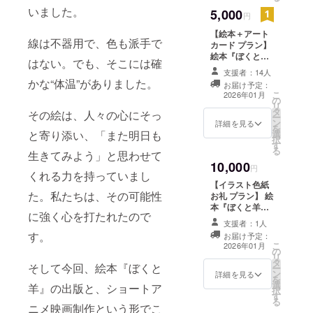
に、「誰か
いました。
5,000
円
が背中を押
してくれる
【絵本＋アート
線は不器用で、色も派手で
カード プラン】
だけで、人
絵本『ぼくと
はない。でも、そこには確
はもう一度
羊』1冊 記念イ
支援者：14人
ラストカード3枚
立ち上がれ
かな“体温”がありました。
お届け予定：
セット（ショッ
こ
る」ことも
2026年01月
の
プカードサイ
リ
知りまし
タ
ズ）
その絵は、人々の心にそっ
ー
ン
詳細を見る
た。
を
選
と寄り添い、「また明日も
択
そんな感覚
す
る
生きてみよう」と思わせて
を、世界に
10,000
円
見てほし
くれる力を持っていまし
【イラスト色紙
い。表現し
た。私たちは、その可能性
お礼 プラン】 絵
てみたい。
本『ぼくと羊』1
に強く心を打たれたので
そんな気持
冊 記念イラスト
支援者：1人
カード5枚セット
ちで、今回
す。
お届け予定：
（ショップカー
こ
2026年01月
の挑戦に踏
の
ドサイズ） 制作
リ
タ
チームからの直
み出しまし
そして今回、絵本『ぼくと
ー
ン
筆お礼イラスト
詳細を見る
を
た。
選
色紙（1枚）
羊』の出版と、ショートア
択
す
る
ニメ映画制作という形でこ
このプロ