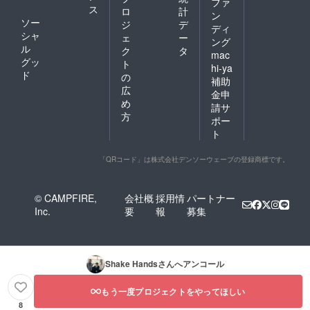
ファ
ス
ロ
計
ン
ソー
ジ
デ
ディ
シャ
ェ
ー
ング
ル
ク
タ
mac
グッ
ト
hi-ya
ド
の
補助
広
金申
め
請サ
方
ポー
ト
「QRコード」は株式会社デンソーウェーブの登録商標です。
© CAMPFIRE,
会社概
採用情
パートナー
Inc.
要
報
募集
Shake Hands
さんへアンコール
もう一度プロジェクトをやってほしい
8