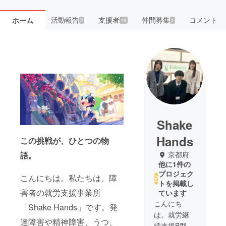
活動報告
支援者
仲間募集
コメント
ホーム
2
19
1
Shake
Hands
この挑戦が、ひとつの物
京都府
語。
他に1件の
プロジェク
こんにちは。私たちは、障
トを掲載し
害者の就労支援事業所
ています
こんにち
「Shake Hands」です。発
は。就労継
達障害や精神障害、うつ、
続支援B型