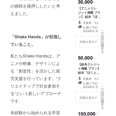
30,000
円
ジェクトが
の挑戦を後押ししたいと考
【アニメクレ
実現させ
ジット掲載 プラ
えました。
て、社会の
ン】 絵本『ぼく
と羊』1冊 記念
多様性が前
支援者：0人
イラストカード5
進すると信
お届け予定：
枚セット
こ
2026年01月
の
じていま
（ショップカー
リ
「Shake Hands」が目指し
タ
ドサイズ） 制作
す。
ー
ン
チームからの手
詳細を見る
を
ていること。
それはたぶ
選
書き直筆お礼色
択
す
紙 支援者様とし
ん、世界を
る
てお名前をアニ
私たちShake Handsは、ア
ひっくり返
50,000
メのエンドロー
円
すような大
ルに掲載 ・掲載
ニメや映像、デザインによ
【絵本クレジッ
期間：動画が公
発明ではあ
ト掲載 プラン】
る「創造性」を活かした就
開されている限
絵本『ぼくと
りません。
り掲載 ・掲載方
羊』1冊 記念イ
労支援を行っています。“ク
けれど、誰
法：文字のみ 支
支援者：0人
ラストカード5枚
援時、必ず備考
お届け予定：
かの“明日を
セット（ショッ
リエイティブで社会参加す
こ
欄に掲載を希望
2026年01月
の
プカードサイ
生きる力”に
リ
されるお名前を
る”という新しいアプローチ
タ
ズ） 制作チーム
ー
ご記入くださ
なるかもし
ン
からの手書き直
詳細を見る
を
い。
です。
選
れない——
筆お礼色紙（１
択
す
枚） 支援者様と
そう信じ
る
してお名前を絵
未経験から始められる学習
100,000
て、少しだ
本の巻末に掲載
円