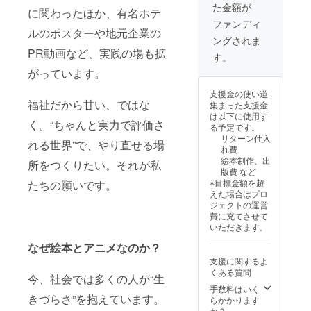
た金額が
に関わったほか、有名ホテ
ファンディ
ルのポスターや地元企業の
ングされま
PR動画など、実践の場も拡
す。
がっています。
支援金の使い道
福祉だから甘い、ではな
集まった支援金
は以下に使用す
く。“ちゃんと実力で評価さ
る予定です。
リターン仕入
れる世界”で、やり直せる場
れ費
絵本制作、出
所をつくりたい。それが私
版費 など
※目標金額を超
たちの願いです。
えた場合はプロ
ジェクトの運営
費に充てさせて
いただきます。
なぜ絵本とアニメなのか？
支援に関するよ
くある質問
今、社会では多くの人が“生
手数料はいく
きづらさ”を抱えています。
らかかります
か？