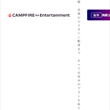
能
。
企
画
掲載
無料
か
ら
リ
タ
ー
ン
配
送
ま
で
、
す
べ
て
お
任
せ
の
プ
ラ
ン
も
あ
り