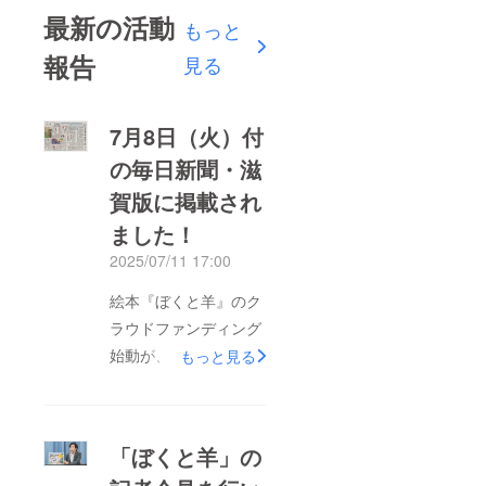
最新の活動
もっと
報告
見る
7月8日（火）付
の毎日新聞・滋
賀版に掲載され
ました！
2025/07/11 17:00
絵本『ぼくと羊』のク
ラウドファンディング
始動が、7月8日（火）
もっと見る
付の毎日新聞・滋賀版
に掲載されました！こ
のプロジェクトは、
「ぼくと羊」の
ShakeHandsが就労支