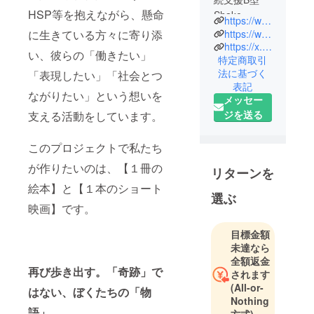
HSP等を抱えながら、懸命
Shake
https://www.shake-hands.info/movieproject
Handsと申し
https://www.instagram.com/bokutohitsujiproject/
に生きている方々に寄り添
ます。
https://x.com/bokuhitsumovie
い、彼らの「働きたい」
特定商取引
普段は、就
法に基づく
「表現したい」「社会とつ
労支援でア
表記
ニメの原画
ながりたい」という想いを
メッセー
制作や販促
ジを送る
支える活動をしています。
物ツールの
制作をして
このプロジェクトで私たち
いて、ごく
が作りたいのは、【１冊の
普通の団体
リターンを
です。
絵本】と【１本のショート
選ぶ
映画】です。
今回、この
プロジェク
目標金額
トを立ち上
未達なら
全額返金
げたのは、
再び歩き出す。「奇跡」で
されます
ある忘れら
(All-or-
はない、ぼくたちの「物
れない出来
Nothing
事がきっか
語」。