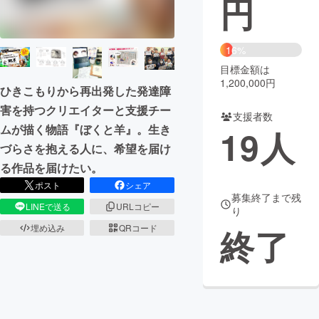
円
まちづくり・地域活性化
16%
目標金額は
CAMPFIRE for Social Good
CAMPFIRE Creation
1,200,000円
ひきこもりから再出発した発達障
CAMPFIREふるさと納税
machi-ya
コミュニティ
害を持つクリエイターと支援チー
支援者数
ムが描く物語『ぼくと羊』。生き
19
人
づらさを抱える人に、希望を届け
る作品を届けたい。
ポスト
シェア
募集終了まで残
LINEで送る
URLコピー
り
終了
埋め込み
QRコード