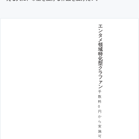
エ
ン
タ
メ
領
域
特
化
型
ク
ラ
フ
ァ
ン
手
数
料
0
円
か
ら
実
施
可