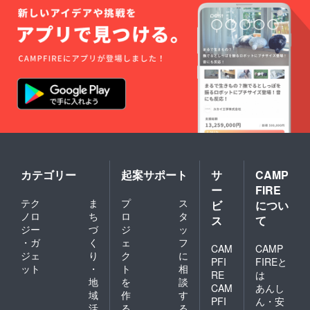
カテゴリー
起案サポート
サ
CAMP
ー
FIRE
テク
ま
プ
ス
ビ
につい
ノロ
ち
ロ
タ
ス
て
ジー
づ
ジ
ッ
・ガ
く
ェ
フ
CAM
CAMP
ジェ
り
ク
に
PFI
FIREと
ット
・
ト
相
RE
は
地
を
談
CAM
あんし
域
作
す
PFI
ん・安
活
る
る