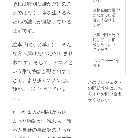
それは特別な誰かだけのこ
目標金額に届
とではなく、今を生きる私
かなかった場
合どうなりま
たちの誰もが経験している
すか？
はずです。
支援で困った
時はどこに相
絵本『ぼくと羊』は、そん
談したらいい
ですか？
な方へ届けたい“心の止まり
ヘルプページを
木”です。そして、アニメと
見る
いう形で物語が動き出すこ
とで、より多くの人の心に
このプロジェクト
の問題報告は
こち
静かに届くと信じていま
ら
よりお問い合わ
す。
せください
たった１人の挑戦から始
まった物語が、読む人・観
る人自身の再出発のきっか