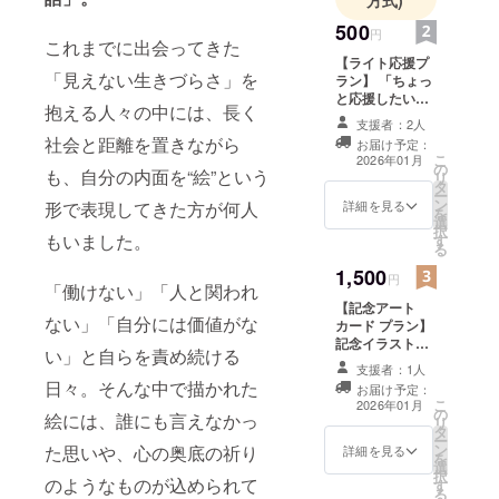
方式)
けでした。
500
円
７年間就労
これまでに出会ってきた
支援をして
【ライト応援プ
「見えない生きづらさ」を
ラン】 「ちょっ
きて感じ
と応援したい」
抱える人々の中には、長く
た、障害の
気持ちだけでう
支援者：2人
れしいです。感
ある方の就
社会と距離を置きながら
お届け予定：
謝を込めて、支
こ
職の難し
2026年01月
の
援者様へお礼
も、自分の内面を“絵”という
リ
さ・挫折・
タ
メッセージの動
ー
ン
画を支援者様限
詳細を見る
形で表現してきた方が何人
失敗——
を
選
定で直接お送り
択
どんなに頑
もいました。
す
します！ ・動画
る
張っても、
の長さ：1分程度
1,500
・提供方法：
円
世の中には
「働けない」「人と関われ
メールにて送信
どうにもな
【記念アート
ない」「自分には価値がな
カード プラン】
らないこと
記念イラスト
い」と自らを責め続ける
がある。そ
カード（ショッ
支援者：1人
プカードサイ
う思い知っ
日々。そんな中で描かれた
お届け予定：
ズ・1枚） 本プ
こ
た日もあり
2026年01月
の
ロジェクト限定
絵には、誰にも言えなかっ
リ
ました。
タ
デザインの記念
ー
ン
カードをお送り
た思いや、心の奥底の祈り
詳細を見る
を
選
します。
択
でも同時
のようなものが込められて
す
る