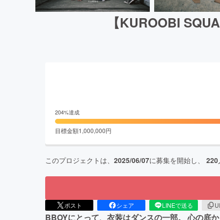
【KUROOBI S
204
%達成
目標金額
1,000,000
円
このプロジェクトは、
2025/06/07
に募集を開始し、
220
ポスト
シェア
LINEで送る
U
BBOYにとって、衣装はダンスの一部。 心の底