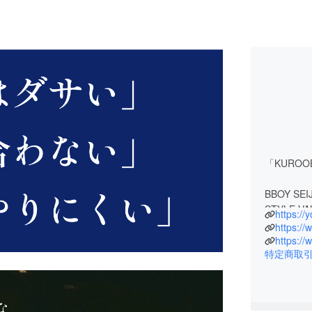
「KUROOB
BBOY SEIJ
STYLE VA
https:/
STRUGGL
KUROOBI
特定商取
〈経歴〉
中国BRE
BATTLE 