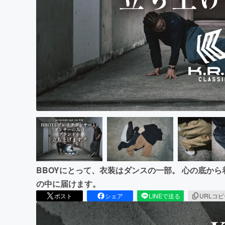
まちづくり・地域活性化
BBOYにとって、衣装はダンスの一部。 心の底か
の中に届けます。
ポスト
シェア
LINEで送る
URLコ