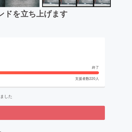
ブランドを立ち上げます
終了
支援者数
220
人
ました
。