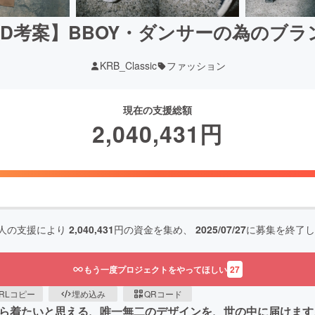
QUAD考案】BBOY・ダンサーの為の
KRB_Classic
ファッション
現在の支援総額
2,040,431
円
人の支援により
2,040,431
円の資金を集め、
2025/07/27
に募集を終了し
もう一度プロジェクトをやってほしい
27
RLコピー
埋め込み
QRコード
から着たいと思える、唯一無二のデザインを、世の中に届けます