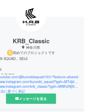
KRB_Classic
神奈川県
初めてのプロジェクトです
I SQUAD」SEIJI
I
LE-TUDO
/youtube.com/@kuroobisquad1531?feature=shared
EZ
https://www.instagram.com/kuroobi_squad?igsh=MTdjd2owcDU4MnY1dA%3D%3D&utm_source=qr
 SQUAD
https://www.instagram.com/krb_classic?igsh=MWh2NjI0ZXdla3EzNQ==
引法に基づく表記
メッセージを送る
AKDANCE世界大会 ショーケース部門 優勝
FIELD CREW BATTLE 優勝