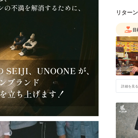
FREESTY
FREESTY
リターン
BABEL 4o
TORONTO
BATTLE 
目
SUGARLE
B'z 全国
NIKE AIR
GUEST D
TIPNNE
ダンスミュー
May'n 
詳細を見
BOA QUI
ポッキー 
1999年
メンバー
「STYLE
で活動。