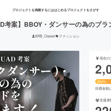
プロジェクトを掲載するには
はじめる
プロジェクトをさがす
QUAD考案】BBOY・ダンサーの為の
KRB_Classic
ファッション
注目のリターン
注目の新着プロジェクト
募集終了が近いプロジェクト
も
現在の
音楽
舞台・パフォーマンス
2,
ゲーム・サービス開発
フード・飲食店
204%
書籍・雑誌出版
アニメ・漫画
目標金額は1
支援者
チャレンジ
ビューティー・ヘルスケ
22