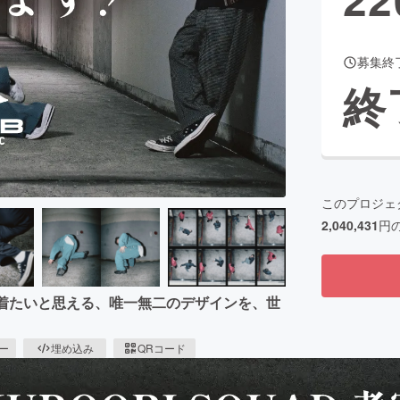
募集終
CAMPFIRE for Social Good
CAMPFIRE Creation
終
CAMPFIREふるさと納税
machi-ya
コミュニティ
このプロジェ
2,040,431
円
ら着たいと思える、唯一無二のデザインを、世
ピー
埋め込み
QRコード