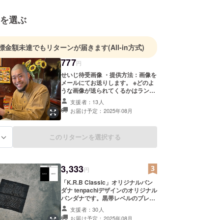
LE SESSION JAPAN2005 優勝
LE SESSION JAPAN 2007 準優勝
を選ぶ
n4 BATTLE 優勝
 5on5 BATTLE 優勝
WATERLOO 5on5 BATTLE 優勝
標金額未達でもリターンが届きます
(All-in方式)
SS 2on2 BATTLE 優勝
777
円
せいじ待受画像 ・提供方法：画像を
ツアー 静岡エコパアリーナ DANCER
メールにてお送りします。 ※どのよ
 FORCE1 25TH UNNIVERSARY PARTY in 香港
うな画像が送られてくるかはランダ
ムです
ANCER
支援者：13人
SS ポスターモデル
お届け予定：2025年08月
ジカル LOCK ON 出演
日本武道館公演 ダンサー
このリターンを選択する
る
NCY PV出演
CM 出演
3,333
円
からダンスを始め、ダンサーの聖地「溝の口」の初期
「K.R.B Classic」オリジナルバン
として、溝の口シーンをけん引する。
ダナ tenpachiデザインのオリジナル
バンダナです。黒帯レベルのブレイ
クダンサーなら読めるかも！？ そん
 VALE-TUDO」として2000年初期から2007年頃ま
支援者：30人
なアナグラムを用いた、遊び心あふ
お届け予定：2025年08月