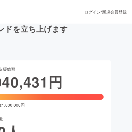
ログイン
/
新規会員登録
ブランドを立ち上げます
うすぐ公開されます
支援総額
プロダクト
040,431
円
ファッション
スポーツ
,000,000円
数
ア
ソーシャルグッド
0
人