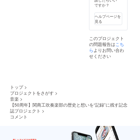
ン：未定（業者
ですか？
にお任せしてい
ます） ・商品サ
ヘルプページを
イズ：A4サイズ
見る
・ページ数：20
ページほど
【DVD】 第50回
このプロジェクト
定期発表会の
の問題報告は
こち
DVD １枚 ・収
ら
よりお問い合わ
録内容：現役生
による演奏演
せください
技・OBOGと現
役生による50回
記念演奏 ・収録
時間：約120分
間 ・提供方法：
DVDを送付しま
トップ
>
す
プロジェクトをさがす
>
音楽
>
【50周年】関商工吹奏楽部の歴史と想いを“記録”に残す記念
誌プロジェクト
>
コメント