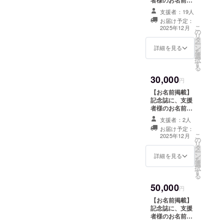
下記の通りとな
掲載します。 ※
ります。 ・日
支援者：19人
必ず備考欄に希
時：令和7年12
お届け予定：
望されるお名前
月27日（土曜
こ
2025年12月
の
をご記入くださ
日）14:00-
リ
タ
い。 ※お名前の
17:00 ・場所：
ー
ン
掲載を希望され
詳細を見る
関市文化会館
を
選
ない方は、その
〒501-3232 ・
択
す
旨を備考欄にご
チケット：取り
る
記入ください。
置きになりま
30,000
【チケット】 第
円
す。直接現地に
50回定期発表会
起こしくださ
【お名前掲載】
チケット １枚
い。 ・支援者様
記念誌に、支援
※詳細については
の交通費や滞在
者様のお名前を
下記の通りとな
費：支援者様の
掲載します。 ※
ります。 ・日
支援者：2人
交通費や滞在費
必ず備考欄に希
時：令和7年12
お届け予定：
は各自でご負担
望されるお名前
こ
月27日（土曜
2025年12月
ください。 ・支
の
をご記入くださ
リ
日）14:00-
援者様との連絡
タ
い。 ※お名前の
ー
17:00 ・場所：
方法：詳細は
ン
掲載を希望され
詳細を見る
を
関市文化会館
メールで連絡し
選
ない方は、その
択
〒501-3232 ・
ます。
す
旨を備考欄にご
る
チケット：取り
記入ください。
置きになりま
50,000
【チケット】 第
円
す。直接現地に
50回定期発表会
起こしくださ
【お名前掲載】
チケット １枚
い。 ・支援者様
記念誌に、支援
※詳細については
の交通費や滞在
者様のお名前を
下記の通りとな
費：支援者様の
掲載します。 ※