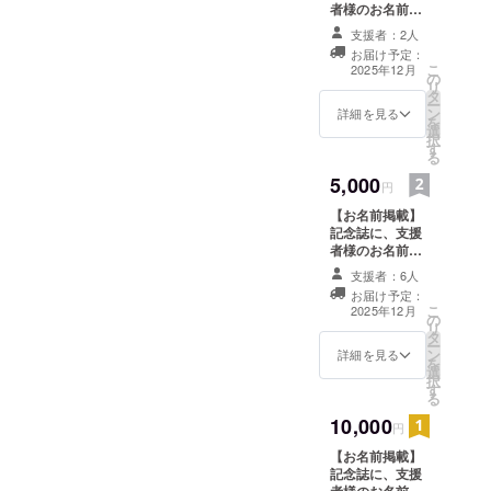
者様のお名前を
掲載します。 ※
支援者：2人
必ず備考欄に希
お届け予定：
望されるお名前
こ
2025年12月
の
をご記入くださ
リ
タ
い。 ※お名前の
ー
ン
掲載を希望され
詳細を見る
を
選
ない方は、その
択
す
旨を備考欄にご
る
記入ください。
5,000
円
【お名前掲載】
記念誌に、支援
者様のお名前を
掲載します。 ※
支援者：6人
必ず備考欄に希
お届け予定：
望されるお名前
こ
2025年12月
の
をご記入くださ
リ
タ
い。 ※お名前の
ー
ン
掲載を希望され
詳細を見る
を
選
ない方は、その
択
す
旨を備考欄にご
る
記入ください。
10,000
【チケット】 第
円
50回定期発表会
【お名前掲載】
チケット １枚
記念誌に、支援
※詳細については
者様のお名前を