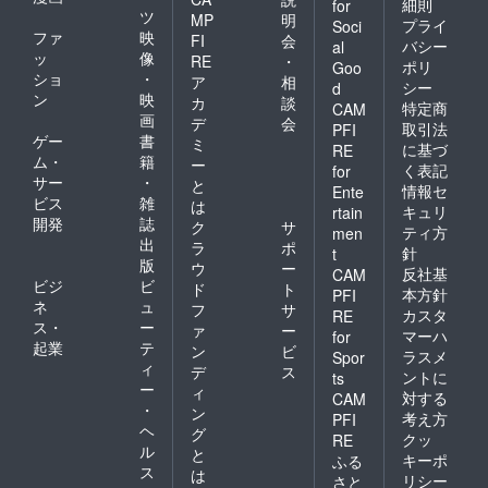
細則
for
ツ
MP
明
プライ
Soci
ファ
映
FI
会
バシー
al
ッ
像
RE
・
ポリ
Goo
ショ
・
ア
相
シー
d
ン
映
カ
談
特定商
CAM
画
デ
会
取引法
PFI
ゲー
書
ミ
に基づ
RE
ム・
籍
ー
く表記
for
サー
・
と
情報セ
Ente
ビス
雑
は
キュリ
rtain
開発
誌
ク
サ
ティ方
men
出
ラ
ポ
針
t
版
ウ
ー
反社基
CAM
ビジ
ビ
ド
ト
本方針
PFI
ネ
ュ
フ
サ
カスタ
RE
ス・
ー
ァ
ー
マーハ
for
起業
テ
ン
ビ
ラスメ
Spor
ィ
デ
ス
ントに
ts
ー
ィ
対する
CAM
・
ン
考え方
PFI
ヘ
グ
クッ
RE
ル
と
キーポ
ふる
ス
は
リシー
さと