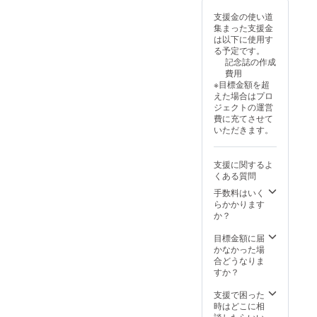
にお任せしてい
は各自でご負担
支援金の使い道
ます） ・商品サ
ください。 ・支
集まった支援金
イズ：A4サイズ
援者様との連絡
は以下に使用す
・ページ数：20
方法：詳細は
る予定です。
ページほど
メールで連絡し
記念誌の作成
【DVD】 第50回
ます。 【リハー
費用
定期発表会の
サル見学】 演奏
※目標金額を超
DVD １枚 ・収
会当日のリハー
えた場合はプロ
録内容：現役生
サルを見学する
ジェクトの運営
による演奏演
ことができま
費に充てさせて
技・OBOGと現
す。 ・日時：令
いただきます。
役生による50回
和7年12月27日
記念演奏 ・収録
（土曜日）
時間：約120分
10:00-12:00 ・
間 ・提供方法：
支援に関するよ
場所：関市文化
DVDを送付しま
くある質問
会館 〒501-
す
3232 ・その他：
手数料はいく
当日ホワイエの
らかかります
受付にお越しく
か？
ださい。係りが
ご案内いたしま
目標金額に届
す。 【記念誌】
かなかった場
記念誌 １冊 ・
合どうなりま
内容：部の歴
すか？
史・歴代顧問か
らのメッセー
支援で困った
ジ・活動写真集
時はどこに相
など ・デザイ
談したらいい