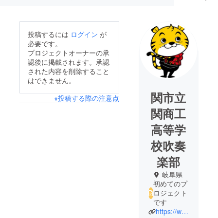
投稿するには
ログイン
が
必要です。
プロジェクトオーナーの承
認後に掲載されます。承認
された内容を削除すること
はできません。
関市立
※投稿する際の注意点
関商工
高等学
校吹奏
楽部
岐阜県
初めてのプ
ロジェクト
です
https://www.sekishoko-h.jp/%E9%83%A8%E6%B4%BB%E5%8B%95/%E5%90%B9%E5%A5%8F%E6%A5%BD%E9%83%A8/