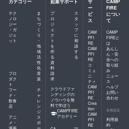
カテゴリー
起案サポート
サ
CAMP
ー
FIRE
テク
ま
プ
ス
ビ
につい
ノロ
ち
ロ
タ
ス
て
ジー
づ
ジ
ッ
・ガ
く
ェ
フ
CAM
CAMP
ジェ
り
ク
に
PFI
FIREと
ット
・
ト
相
RE
は
地
を
談
CAM
あんし
域
作
す
PFI
ん・安
活
る
る
RE
全への
性
資
コ
取り組
化
料
ミュ
み
プロ
音
請
ニ
ニュー
ダク
楽
求
ティ
ス
ト
CAM
ヘルプ
クラウドファ
フー
チ
PFI
お問い
ンディングの
ド・
ャ
RE
合わせ
ノウハウを無
飲食
レ
Crea
料で学ぼう
店
ン
tion
各種規定
CAMPFIRE
ジ
CAM
アカデミー
アニ
ス
利用規
PFI
メ・
ポ
約
RE
漫画
ー
CA
説