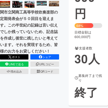
円
まちづくり・地域活性化
関市立関商工高等学校吹奏楽部の
定期発表会が５０回目を迎えま
CAMPFIRE for Social Good
CAMPFIRE Creation
す。この半世紀の記録は言い伝え
68%
CAMPFIREふるさと納税
machi-ya
コミュニティ
でしか残っていないため、記念誌
目標金額は
600,000円
を作成し後世に残したいと考えて
います。それを実現するため、皆
支援者数
様のお力をお貸しください！
30
人
ポスト
シェア
LINEで送る
URLコピー
埋め込み
QRコード
募集終了まで残
り
終了