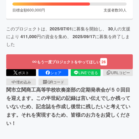
目標金額
600,000
円
支援者数
30
人
このプロジェクトは、
2025/07/01
に募集を開始し、
30
人の支援
により
411,000
円の資金を集め、
2025/09/17
に募集を終了しま
した
もう一度プロジェクトをやってほしい
26
ポスト
シェア
LINEで送る
URLコピー
埋め込み
QRコード
関市立関商工高等学校吹奏楽部の定期発表会が５０回目
を迎えます。この半世紀の記録は言い伝えでしか残って
いないため、記念誌を作成し後世に残したいと考えてい
ます。それを実現するため、皆様のお力をお貸しくださ
い！