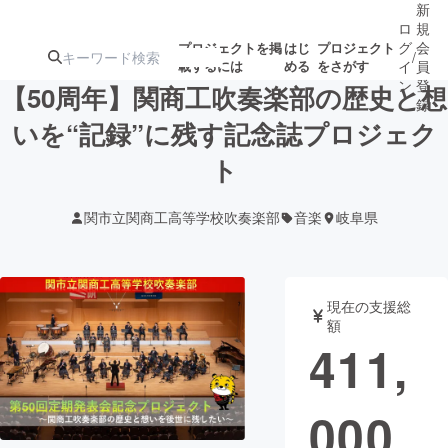
新
ロ
規
グ
会
プロジェクトを掲
はじ
プロジェクト
/
載するには
める
をさがす
イ
員
ン
登
【50周年】関商工吹奏楽部の歴史と想
録
いを“記録”に残す記念誌プロジェク
ト
人気のプロ
注目のリ
注目の新着プロ
募集終了が近いプ
もうすぐ公開
ジェクト
ターン
ジェクト
ロジェクト
されます
関市立関商工高等学校吹奏楽部
音楽
岐阜県
アート・写真
音楽
現在の支援総
テクノロジー・ガジェット
ゲーム・サ
額
411,
映像・映画
書籍・雑誌
000
ビジネス・起業
チャレンジ