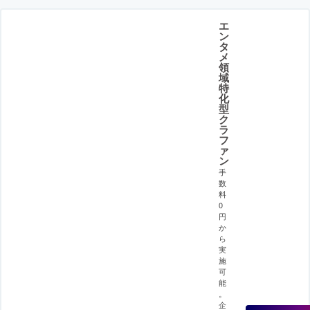
エ
ン
タ
メ
領
域
特
化
型
ク
ラ
フ
ァ
ン
手
数
料
0
円
か
ら
実
施
可
能
。
企