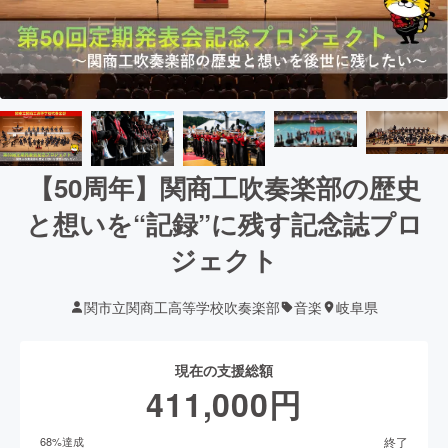
【50周年】関商工吹奏楽部の歴史
と想いを“記録”に残す記念誌プロ
ジェクト
関市立関商工高等学校吹奏楽部
音楽
岐阜県
現在の支援総額
411,000
円
終了
68
%達成