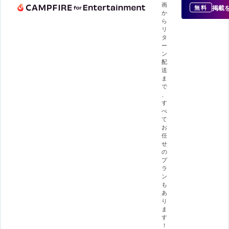
画
掲載
無料
か
ら
リ
タ
ー
ン
配
送
ま
で
、
す
べ
て
お
任
せ
の
プ
ラ
ン
も
あ
り
ま
す
！