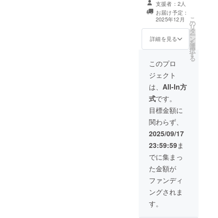
ります。 ・日
支援者：2人
交通費や滞在費
必ず備考欄に希
時：令和7年12
お届け予定：
は各自でご負担
望されるお名前
こ
月27日（土曜
2025年12月
の
ください。 ・支
をご記入くださ
リ
日）14:00-
タ
援者様との連絡
い。 ※お名前の
ー
17:00 ・場所：
ン
方法：詳細は
掲載を希望され
詳細を見る
を
関市文化会館
選
メールで連絡し
ない方は、その
択
〒501-3232 ・
す
ます。 【記念
旨を備考欄にご
る
チケット：取り
誌】 記念誌 １
記入ください。
このプロ
置きになりま
冊 ・内容：部の
【チケット】 第
す。直接現地に
ジェクト
歴史・歴代顧問
50回定期発表会
起こしくださ
からのメッセー
チケット Vip席
は、
All-In方
い。 ・支援者様
ジ・活動写真集
２枚 ※詳細につ
の交通費や滞在
式
です。
など ・デザイ
いては下記の通
費：支援者様の
ン：未定（業者
りとなります。
目標金額に
交通費や滞在費
にお任せしてい
・日時：令和7年
は各自でご負担
関わらず、
ます） ・商品サ
12月27日（土曜
ください。 ・支
イズ：A4サイズ
日）14:00-
2025/09/17
援者様との連絡
・ページ数：20
17:00 ・場所：
方法：詳細は
23:59:59
ま
ページほど
関市文化会館
メールで連絡し
〒501-3232 ・
でに集まっ
ます。 【記念
チケット：取り
誌】 記念誌 １
た金額が
置きになりま
冊 ・内容：部の
す。直接現地に
ファンディ
歴史・歴代顧問
起こしくださ
からのメッセー
ングされま
い。 ・支援者様
ジ・活動写真集
の交通費や滞在
す。
など ・デザイ
費：支援者様の
ン：未定（業者
交通費や滞在費