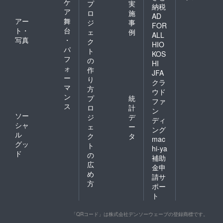
ケ
プ
実
納税
ア
ロ
施
AD
アー
舞
ジ
事
FOR
ト・
台
ェ
例
ALL
写真
・
ク
HIO
パ
ト
KOS
フ
の
HI
ォ
作
JFA
ー
り
クラ
マ
方
ウド
ン
プ
統
ファ
ス
ロ
計
ン
ソー
ジ
デ
ディ
シャ
ェ
ー
ング
ル
ク
タ
mac
グッ
ト
hi-ya
ド
の
補助
広
金申
め
請サ
方
ポー
ト
「QRコード」は株式会社デンソーウェーブの登録商標です。