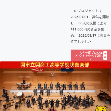
このプロジェクトは、
2025/07/01
に募集を開始
し、
30
人の支援により
411,000
円の資金を集
め、
2025/09/17
に募集を
終了しました
もう一度プロジェ
2
クトをやってほし
6
い