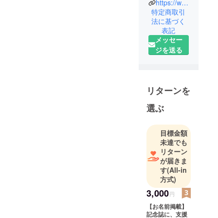
https://www.instagram.com/sekishoko.wo.mb/
特定商取引
法に基づく
表記
メッセー
ジを送る
リターンを
選ぶ
目標金額
未達でも
リターン
が届きま
す
(All-in
方式)
3,000
円
【お名前掲載】
記念誌に、支援