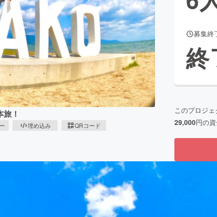
募集終
CAMPFIRE for Social Good
CAMPFIRE Creation
終
CAMPFIREふるさと納税
machi-ya
コミュニティ
このプロジェ
本旅！
29,000
円の資
ピー
埋め込み
QRコード