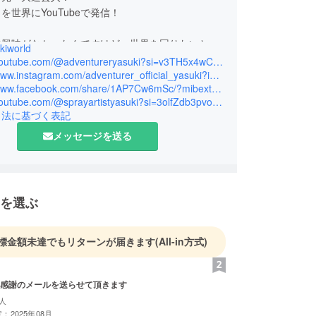
を世界にYouTubeで発信！
然興味がなかったんですけど、世界を回りたいと
kiworld
にふと、日本も知らないのに世界を回ってどうする
https://youtube.com/@adventureryasuki?si=v3TH5x4wC-WanAZQ
思って、今、自転車で日本を回る旅をしています！
https://www.instagram.com/adventurer_official_yasuki?igsh=ZXF2dWpmc2VucGsy&utm_source=qr
https://www.facebook.com/share/1AP7Cw6mSc/?mibextid=wwXIfr
https://youtube.com/@sprayartistyasuki?si=3olfZdb3pvo3Vcsx
動、興奮、妄想を世界にYouTubeで発信して見て
引法に基づく表記
も一緒に日本の魅力を感じて欲しいと思っていま
メッセージを送る
を選ぶ
標金額未達でもリターンが届きます
(All-in方式)
感謝のメールを送らせて頂きます
人
：2025年08月