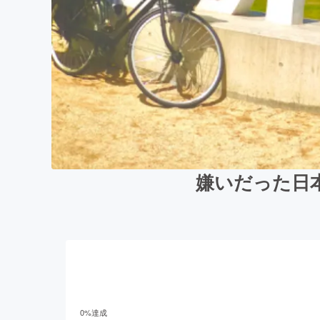
嫌いだった日
0
%達成