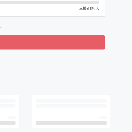
支援者数
6
人
た