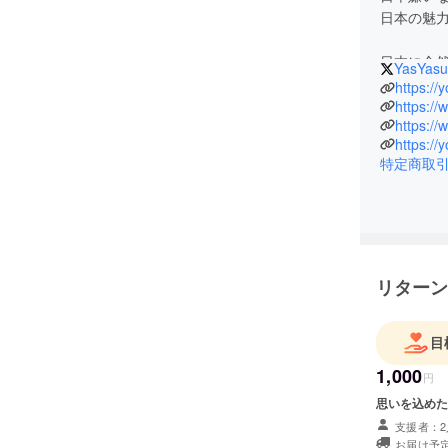
日本の魅力
日本に全
YasYasu
思った時
んだって
そこでの感
特定商取
くれる人
す！
リターン
目
1,000
円
思いを込めた
支援者：2
お届け予定