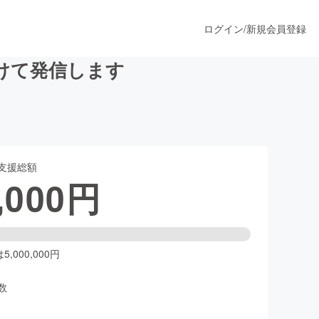
ログイン
/
新規会員登録
けて発信します
うすぐ公開されます
支援総額
プロダクト
,000
円
ファッション
スポーツ
,000,000円
数
ア
ソーシャルグッド
人