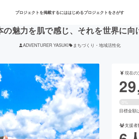
プロジェクトを掲載するには
はじめる
プロジェクトをさがす
本の魅力を肌で感じ、それを世界に向
ADVENTURER YASUKI
まちづくり・地域活性化
注目のリターン
注目の新着プロジェクト
募集終了が近いプロジェクト
も
現在の
音楽
舞台・パフォーマンス
29
ゲーム・サービス開発
フード・飲食店
0%
書籍・雑誌出版
アニメ・漫画
目標金額は5
支援者
チャレンジ
ビューティー・ヘルスケ
6