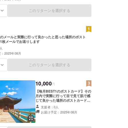
このリターンを選択する
る
のメールと実際に行って良かったと思った場所のポスト
1枚メールでお送りします
人
：2025年08月
このリターンを選択する
る
10,000
円
【毎月BEST1のポストカード】その
月内で実際に行って目で見て肌で感
じて良かった場所のポストカード画
像を半年間、毎月末にメールでお送
支援者：0人
りします
お届け予定：2025年08月