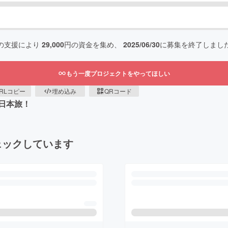
の支援により
29,000
円の資金を集め、
2025/06/30
に募集を終了しまし
もう一度プロジェクトをやってほしい
RLコピー
埋め込み
QRコード
日本旅！
ェックしています