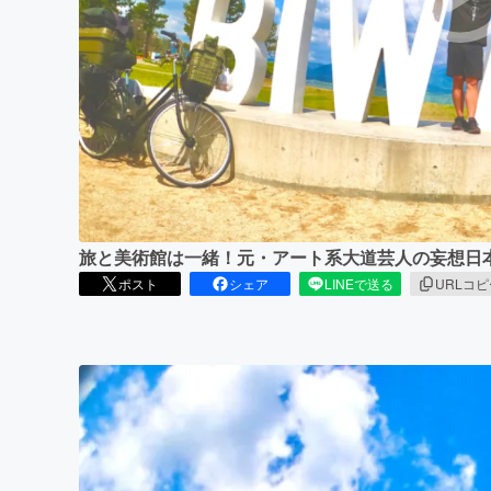
まちづくり・地域活性化
旅と美術館は一緒！元・アート系大道芸人の妄想日
ポスト
シェア
LINEで送る
URLコ