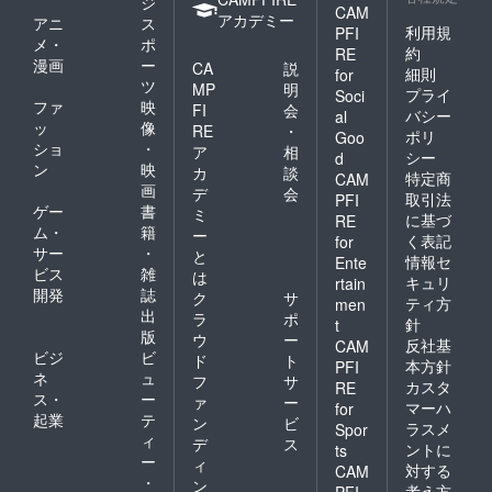
ジ
CAM
アカデミー
アニ
ス
利用規
PFI
メ・
ポ
約
RE
漫画
ー
CA
説
細則
for
ツ
MP
明
プライ
Soci
ファ
映
FI
会
バシー
al
ッ
像
RE
・
ポリ
Goo
ショ
・
ア
相
シー
d
ン
映
カ
談
特定商
CAM
画
デ
会
取引法
PFI
ゲー
書
ミ
に基づ
RE
ム・
籍
ー
く表記
for
サー
・
と
情報セ
Ente
ビス
雑
は
キュリ
rtain
開発
誌
ク
サ
ティ方
men
出
ラ
ポ
針
t
版
ウ
ー
反社基
CAM
ビジ
ビ
ド
ト
本方針
PFI
ネ
ュ
フ
サ
カスタ
RE
ス・
ー
ァ
ー
マーハ
for
起業
テ
ン
ビ
ラスメ
Spor
ィ
デ
ス
ントに
ts
ー
ィ
対する
CAM
・
ン
考え方