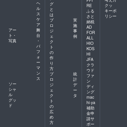
PFI
ヘ
グ
クッ
RE
ル
と
キーポ
ふる
ス
は
リシー
さと
ケ
プ
実
納税
ア
ロ
施
AD
アー
舞
ジ
事
FOR
ト・
台
ェ
例
ALL
写真
・
ク
HIO
パ
ト
KOS
フ
の
HI
ォ
作
JFA
ー
り
クラ
マ
方
ウド
ン
プ
統
ファ
ス
ロ
計
ン
ソー
ジ
デ
ディ
シャ
ェ
ー
ング
ル
ク
タ
mac
グッ
ト
hi-ya
ド
の
補助
広
金申
め
請サ
方
ポー