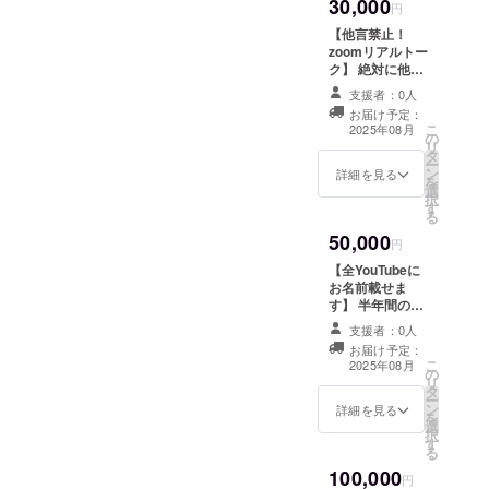
30,000
画で話します！
円
（ポストカード
【他言禁止！
の場所について
zoomリアルトー
お話ししますの
ク】 絶対に他で
で是非とも合わ
は話せない裏話
せてご支援よろ
支援者：0人
や公に出来ない
しくお願いしま
お届け予定：
話、ここでしか
こ
す） ※動画は
2025年08月
の
出来ない様な
リ
メールにて
タ
トーク等、いろ
ー
YouTubeの限定
ン
んな質問に出来
詳細を見る
を
公開のURLをお
選
る限りお答えし
択
送りします この
す
ます（40分間）
る
動画の視聴可能
有効期限は旅中
期間は2026 2/31
50,000
の2025 8\1〜
円
までです
2026 1/31までで
【全YouTubeに
す 日時などは
お名前載せま
メールで調整し
す】 半年間の旅
て決めましょう
のYouTube全て
支援者：0人
にスペシャルサ
お届け予定：
ポーターとして
こ
2025年08月
の
お名前を載せま
リ
タ
す！是非是非ご
ー
ン
支援よろしくお
詳細を見る
を
選
願いします 記載
択
す
は文字のみとな
る
ります 支援時に
100,000
載せる予定のお
円