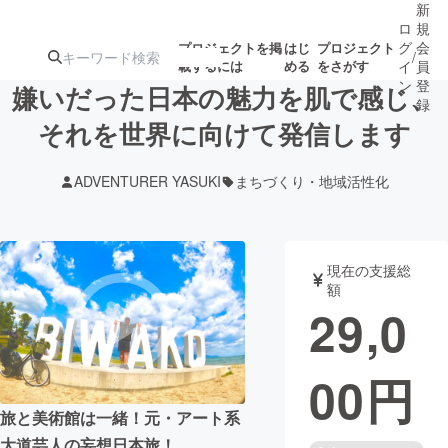
新
ロ
規
グ
会
プロジェクトを掲
はじ
プロジェクト
/
載するには
める
をさがす
イ
員
ン
登
嫌いだった日本の魅力を肌で感じ、
録
それを世界に向けて発信します
人気のプロ
注目のリ
注目の新着プロ
募集終了が近いプ
もうすぐ公開
ADVENTURER YASUKI
まちづくり・地域活性化
ジェクト
ターン
ジェクト
ロジェクト
されます
アート・写真
音楽
現在の支援総
額
29,0
テクノロジー・ガジェット
ゲーム・サ
00
円
映像・映画
書籍・雑誌
旅と美術館は一緒！元・アート系
ビジネス・起業
チャレンジ
大道芸人の妄想日本旅！