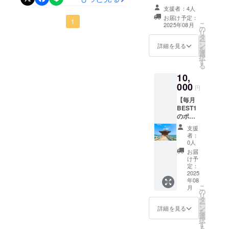
と思った場所の
ないけど、勝手な妄想をお
支援者：4人
ポストカード画
お届け予定：
楽しみください！
像を1枚メールで
1
こ
2025年08月
の
お送りします
リ
https://www.facebook.com/s
タ
ー
ン
詳細を見る
を
hare/r/1AamkJQXX5/?
選
択
す
mibextid=wwXIfr
る
10,
000
円
【毎月
BEST1
のポス
トカー
支援
ド】そ
者：
の月内
0人
で実際
お届
に行っ
け予
て目で
定：
見て肌
2025
年08
で感じ
こ
月
て良
の
リ
かった
タ
ー
場所の
ン
詳細を見る
を
ポスト
選
択
カード
す
る