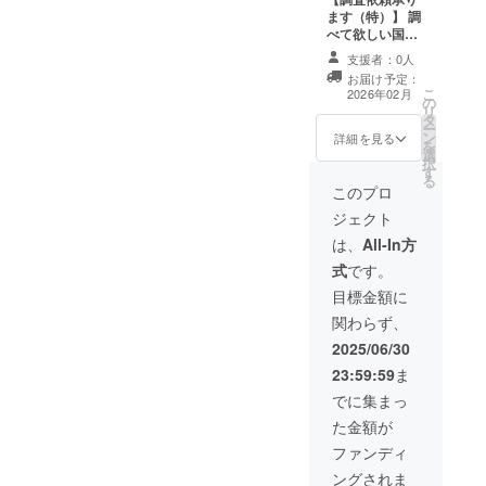
します。細かい
・リクエストは
ます（特）】 調
所まで話し合っ
プロジェクト終
べて欲しい国や
て最高の動画を
了後にお送りす
地域、街や場
作りましょう！
支援者：0人
るメールにてヒ
所、国内外問い
※その際の経費は
お届け予定：
アリング、調整
ません！どこで
こ
ご負担よろしく
2026年02月
の
のうえ決定いた
も調べに行きま
リ
お願いします 出
タ
します。
す あの地域のレ
ー
来た動画は僕の
ン
ストラン全てに
詳細を見る
を
YouTubeでも公
選
行って感想を教
択
開可能ですので
す
えて欲しい！ あ
る
少しでもお力に
の街の全てのホ
このプロ
なれたら嬉しい
テルに泊まって
です 有効期限は
ジェクト
接客はどうだっ
旅終了後の2026
たか教えて欲し
は、
All-In方
2/1から1年間で
い！ 等、こだわ
す ・リクエスト
式
です。
りのご要望にも
はプロジェクト
全力でお答えし
目標金額に
終了後にお送り
ます マイナスな
するメールにて
関わらず、
事でも感じた事
ヒアリング、調
なら包み隠さず
2025/06/30
整のうえ決定い
リアルをご報告
たします。
23:59:59
ま
致します！ 国内
外問いません 最
でに集まっ
長1ヶ月の期間内
た金額が
で出来る限り調
査してきます 結
ファンディ
果報告は現地の
ングされま
映像と共に動画