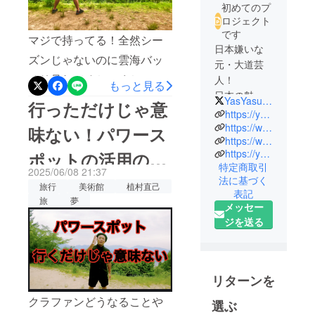
初めてのプ
ロジェクト
です
マジで持ってる！全然シー
日本嫌いな
ズンじゃないのに雲海バッ
元・大道芸
チリ見れてめちゃくちゃ感
人！
もっと見る
日本の魅力
動した！そこでの妄想も
YasYasukiworld
行っただけじゃ意
を世界に
https://youtube.com/@adventureryasuki?si=v3TH5x4wC-WanAZQ
バッチリ！竹田城跡の雲海
YouTubeで
https://www.instagram.com/adventurer_official_yasuki?igsh=ZXF2dWpmc2VucGsy&utm_source=qr
味ない！パワース
ビューポイントは向かいの
https://www.facebook.com/share/1AP7Cw6mSc/?mibextid=wwXIfr
発信！
https://youtube.com/@sprayartistyasuki?si=3olfZdb3pvo3Vcsx
ポットの活用の仕
山の立雲峡！そこはめっ
特定商取引
2025/06/08 21:37
日本に全然
ちゃいいパワースポットで
方を教えます！！
法に基づく
旅行
美術館
植村直己
興味がな
表記
したよ！結果、3日間、その
旅
夢
かったんで
メッセー
付近にいたんだけど、いろ
すけど、世
ジを送る
界を回りた
んな心境の変化と発想がほ
いと思った
とばしってすごく成長でき
時にふと、
ました堂々とおすすめ出来
リターンを
日本も知ら
ます！その際にはちゃんと
ないのに世
クラファンどうなることや
選ぶ
界を回って