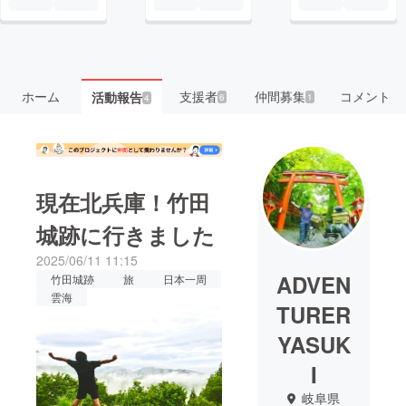
ホーム
支援者
仲間募集
コメント
活動報告
6
1
4
現在北兵庫！竹田
城跡に行きました
2025/06/11 11:15
ADVEN
竹田城跡
旅
日本一周
雲海
TURER
YASUK
I
岐阜県