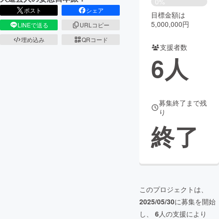
0%
ポスト
シェア
目標金額は
まちづくり・地域活性化
5,000,000円
LINEで送る
URLコピー
埋め込み
QRコード
支援者数
CAMPFIRE for Social Good
CAMPFIRE Creation
6
人
CAMPFIREふるさと納税
machi-ya
コミュニティ
募集終了まで残
り
終了
このプロジェクトは、
2025/05/30
に募集を開始
し、
6
人の支援により