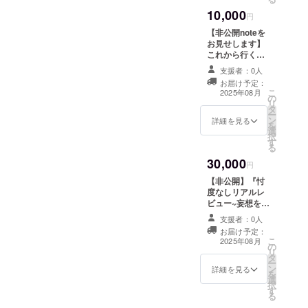
画像を
10,000
半年
円
間、毎
【非公開noteを
月末に
お見せします】
メール
これから行く予
でお送
定の場所が書い
りしま
支援者：0人
てある非公開ス
す
お届け予定：
ケジュールノー
こ
2025年08月
の
トを支援者様限
リ
タ
定で公開します
ー
ン
詳細を見る
を
選
択
す
る
30,000
円
【非公開】『忖
度なしリアルレ
ビュー~妄想を添
えて~』ここでし
支援者：0人
か言えないリア
お届け予定：
ルをお伝えしま
こ
2025年08月
の
す！ 一般公開は
リ
タ
しませんので何
ー
ン
も気にせず忖度
詳細を見る
を
選
なしにありのま
択
す
まを時々妄想も
る
添えて毎月末動