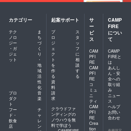
カテゴリー
起案サポート
サ
CAMP
ー
FIRE
テク
ま
プ
ス
ビ
につい
ノロ
ち
ロ
タ
ス
て
ジー
づ
ジ
ッ
・ガ
く
ェ
フ
CAM
CAMP
ジェ
り
ク
に
PFI
FIREと
ット
・
ト
相
RE
は
地
を
談
CAM
あんし
域
作
す
PFI
ん・安
活
る
る
RE
全への
性
資
コ
取り組
化
料
ミュ
み
プロ
音
請
ニ
ニュー
ダク
楽
求
ティ
ス
ト
CAM
ヘルプ
クラウドファ
フー
チ
PFI
お問い
ンディングの
ド・
ャ
RE
合わせ
ノウハウを無
飲食
レ
Crea
料で学ぼう
店
ン
tion
各種規定
CAMPFIRE