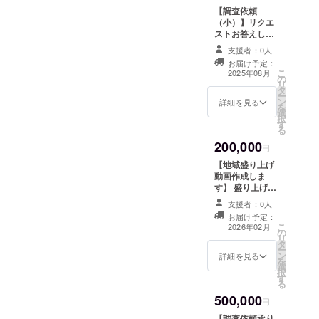
名前を備考欄に
【調査依頼
ご記入お願いし
（小）】リクエ
ます（文字は20
ストお答えしま
文字以内でよろ
す これから行く
しくお願いしま
支援者：0人
県限定でリクエ
す） （期間は
お届け予定：
ストにお答えし
こ
2025 8/1~2026
2025年08月
の
ます そして結果
リ
1/31までの全て
タ
のレビュー報告
ー
の動画です）
ン
は現地の映像と
詳細を見る
を
選
共に動画で個別
択
す
にお送りします
る
※経費がかかる場
200,000
所の場合はご負
円
担よろしくお願
【地域盛り上げ
いします 場所は
動画作成しま
クラウドファン
す】 盛り上げた
ディング受付終
い県や地域、街
了後の県からに
支援者：0人
の動画をお作り
なります、大体
お届け予定：
します まだ知ら
こ
の予想では島
2026年02月
の
れていないけ
リ
根、広島以降の
タ
ど、素晴らしい
ー
県からになると
ン
場所、景色、文
詳細を見る
を
思います スケ
選
化、埋もれさせ
択
ジュールは本文
す
ておくには勿体
る
をご確認くださ
なすぎる！そん
い 動画はメール
500,000
な方々の動画作
円
で視聴用のURL
りのサポートを
をお送りします
【調査依頼承り