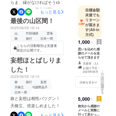
パワーを受け取るやり方
らま、縁がなければそうゆ
どうするん
やってね！これやらんと意
う事だろうし募集期間まで
目標金額
だって思っ
もっと見る
味ないんでもったいない
未達でも
て、今、自
は発信し続けよう！後
最後の山区間！
リターン
転車で日本
は……わからん未来を考え
が届きま
を回る旅を
2025/06/05 18:14
す
(All-in
ても意味ない！
していま
山
竹田城跡
雲海
方式)
旅
旅行
日本一周
す！
1,000
円
こちらの活動報告は支援者
思いを込めた感
そこでの感
限定の公開です。
謝のメールを送
動、興奮、
らせて頂きます
妄想ほとばしりま
妄想を世界
支援者：2人
にYouTube
した！
お届け予定：
こ
2025年08月
で発信して
の
リ
2025/06/05 18:10
タ
見てくれる
ー
旅
旅行
妄想
ン
詳細を見る
人も一緒に
を
選
天橋立
与謝野晶子
択
日本の魅力
す
日本一周
る
を感じて欲
旅と妄想は相性バツグン！
5,000
円
しいと思っ
天橋立、倍楽しめました！
旅先から感謝の
ています！
メールと実際に
リターンクオリティーでは
行って良かった
もっと見る