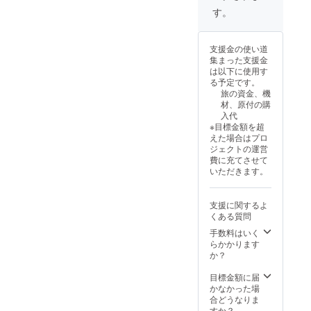
をお送りします
す。
（動画はメール
で視聴用のURL
をお送りしま
支援金の使い道
す） ※調査の際
集まった支援金
の諸経費はご負
は以下に使用す
担よろしくお願
る予定です。
いします 有効期
旅の資金、機
限は旅終了後の
材、原付の購
2026 2/1から1年
入代
以内です ・リク
※目標金額を超
エストはプロ
えた場合はプロ
ジェクト終了後
ジェクトの運営
にお送りする
費に充てさせて
メールにてヒア
いただきます。
リング、調整の
うえ決定いたし
ます。
支援に関するよ
くある質問
手数料はいく
らかかります
か？
目標金額に届
かなかった場
合どうなりま
すか？