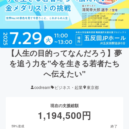
【人生の目的ってなんだろう】夢
を追う力を"今を生きる若者たち
へ伝えたい"
codream
ビジネス・起業
東京都
現在の支援総額
1,194,500
円
終了
59
%達成