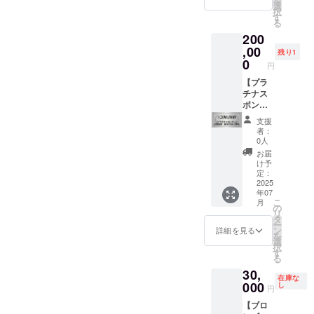
を
ドファ
で紹介
支援者
選
択
ンディ
させて
様の交
す
る
ング終
いただ
通費や
200
了後、
きま
滞在費
会場な
す。 イ
,00
は各自
残り1
ど詳細
ベント
でご負
0
円
情報を
当日に
担くだ
メール
商品サ
【プラ
さい。
にてご
ンプル
チナス
※万が一
案内し
やパン
ポン
当日
ます。
フレッ
サー】
キャン
支援
トを配
企業協
セルさ
者：
布させ
賛 御
れた場
0人
ていた
社20名
合もご
お届
だきま
ご招待
返金で
け予
す。 PR
イベン
きませ
定：
メール
ト時に
2025
ん。 ＜
年07
を１回
協賛企
協賛企
こ
月
配信い
業様と
業名に
の
リ
たしま
してス
ついて
タ
ー
す。 ・
ライド
＞ ・ご
ン
詳細を見る
を
場所:シ
で紹介
希望の
選
択
ティ
させて
企業名
す
る
ホール
いただ
を備考
30,
＆ギャ
きま
欄に記
在庫な
ラリー
す。 イ
000
入して
し
円
五反田
ベント
くださ
【ブロ
・住
当日に
い。 ・