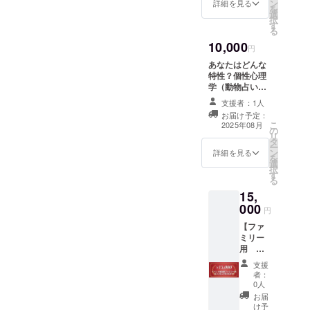
を寄せ
通費や
ン
データ
詳細を見る
を
てくだ
滞在費
選
をお送
択
さる方
は各自
す
りさせ
る
に、心
でご負
ていた
10,000
からの
担くだ
だきま
円
感謝を
さい。
す。 ・
あなたはどんな
込め
※万が一
提供方
特性？個性心理
て、お
当日
法：
学（動物占い）
礼の
キャン
youtub
カルテ・診断
メール
セルさ
支援者：1人
eの限定
書・バイオリズ
をお送
れた場
公開
お届け予定：
ムシートの3種類
りしま
合もご
こ
2025年08月
URLも
の
をそれぞれお送
す。 リ
返金で
リ
しくは
タ
りします。 ※備
ターン
きませ
ー
動画
ン
考欄に、お誕生
詳細を見る
の品物
ん。
を
データ
選
日（生年月日）
などは
択
として
す
をご記入くださ
ありま
る
お送り
い。 もしわかれ
せん
させて
15,
ば、生まれた時
が、い
いただ
000
間もわかれば記
円
ただい
きま
入してくださ
たご支
す。 ・
【ファ
い。 ※ご提供方
援はす
注意事
ミリー
法：メールにて
べて、
項：編
用 イ
データでお送り
子ども
集の都
ベント
いたします。
支援
たちの
合上、
参加券
者：
夢を支
2025年
（大人2
0人
える活
8月以降
名+子供
お届
動に大
のお渡
3名ま
け予