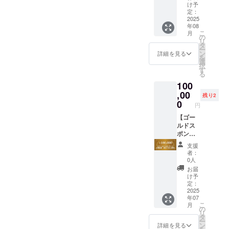
ご招待
させて
ターン
け予
ししま
いただ
定：
は、
す。 ・
2025
きま
30000
年08
日程：
す。 ・
円、
こ
月
2025年
場所:シ
の
5000
リ
8月8日
ティ
タ
円、
ー
（金）
ホール
ン
10000
詳細を見る
を
12
＆ギャ
選
円、
択
時〜予
ラリー
す
30000
る
定 ・場
五反田
円と同
100
所：東
・住
一内容
京都
,00
所：東
です
残り2
（大手
京都品
0
円
町駅、
川区西
東京駅
【ゴー
五反田
近辺を
ルドス
8-4-
想
ポン
13 五
定。）
サー】
反田JP
支援
・支援
企業協
ビル
者：
者様の
賛 御
ディン
0人
交通費
社10名
グ3F ・
お届
や滞在
ご招待
日時：
け予
費は各
イベン
2025年
定：
自でご
ト時に
2025
7月29日
年07
負担く
協賛企
（火）
こ
月
ださ
業様と
の
リ
い。 ・
してス
11:00〜
タ
ー
クラウ
ライド
13:00 ※
ン
詳細を見る