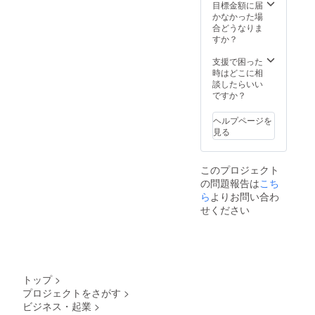
きませ
ただく
キャン
目標金額に届
ん。 ＜
場合が
セルさ
かなかった場
協賛企
ござい
れた場
合どうなりま
業名に
ます。
合もご
すか？
ついて
・文字
返金で
＞ ・ご
の大き
きませ
支援で困った
希望の
さ
ん。 ＜
時はどこに相
企業名
は、
協賛企
談したらいい
を備考
大 サ
業名に
ですか？
欄に記
イズで
ついて
入して
す。 配
＞ ・ご
ヘルプページを
くださ
布物は
希望の
見る
い。 ・
当日お
企業名
公序良
持ちく
を備考
俗に反
ださ
欄に記
このプロジェクト
する場
い。 別
入して
の問題報告は
合や、
こち
途メー
くださ
青少年
ルにて
い。 ・
ら
よりお問い合わ
の育成
ご連絡
公序良
せください
に反す
をさせ
俗に反
る場合
ていた
する場
などお
だきま
合や、
断りさ
す。 PR
青少年
せてい
メール
の育成
ただく
の詳細
に反す
トップ
>
場合が
につき
る場合
プロジェクトをさがす
>
ござい
まして
などお
ビジネス・起業
>
ます。
は、別
断りさ