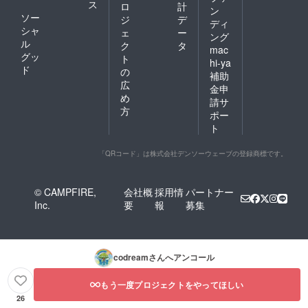
ス
ロ
計
ン
ソー
ジ
デ
ディ
シャ
ェ
ー
ング
ル
ク
タ
mac
グッ
ト
hi-ya
ド
の
補助
広
金申
め
請サ
方
ポー
ト
「QRコード」は株式会社デンソーウェーブの登録商標です。
© CAMPFIRE,
会社概
採用情
パートナー
Inc.
要
報
募集
codream
さんへアンコール
もう一度プロジェクトをやってほしい
26