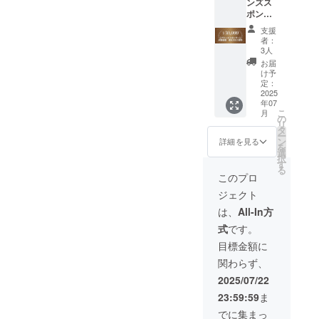
ンズス
所：東
商品サ
公序良
ポン
京都品
ンプル
俗に反
サー】
川区西
やパン
する場
支援
企業協
五反田
フレッ
合や、
者：
賛 御
8-4-
トを配
青少年
3人
社2名ご
13 五
布させ
の育成
お届
招待 イ
反田JP
ていた
に反す
け予
ベント
ビル
だきま
定：
る場合
時に協
2025
ディン
す。 PR
などお
年07
賛企業
グ3F ・
メール
断りさ
こ
月
様とし
日時：
を１回
の
せてい
リ
てスラ
2025年
配信い
タ
ただく
ー
イドで
7月29日
たしま
ン
場合が
詳細を見る
を
紹介さ
（火）
す。 ま
選
ござい
択
せてい
た、採
す
ます。
る
ただき
11:00〜
用情報
・文字
このプロ
ます。
13:00 ※
やアン
の大き
ジェクト
・場所:
支援者
ケート
さ
シティ
様の交
調査の
は、
は、
All-In方
ホール
通費や
配信も
中 サ
式
です。
＆ギャ
滞在費
可能で
イズで
ラリー
は各自
す。 ・
す。 サ
目標金額に
五反田
でご負
場所:シ
ンプル
関わらず、
・住
担くだ
ティ
などの
所：東
さい。
ホール
配布物
2025/07/22
京都品
※万が一
＆ギャ
は当日
23:59:59
ま
川区西
当日
ラリー
ご持参
五反田
キャン
五反田
くださ
でに集まっ