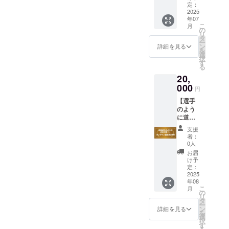
切に活
しとな
で）】
定：
用させ
りま
・場所:
2025
ていた
す。
年07
シティ
だきま
こ
月
ホール
の
す。 ※
リ
＆ギャ
タ
このリ
ー
ラリー
ン
詳細を見る
ターン
を
五反田
選
は、
択
・住
す
3000
る
所：東
円、
20,
京都品
5000
川区西
000
円
円、
五反田
30000
【選手
8-4-
円、
のよう
13 五
50000
に道が
反田JP
円と同
開くか
ビル
支援
一内容
鑑定30
ディン
者：
です。
分オン
グ3F ・
0人
ライ
日時：
お届
ン】 帝
2025年
け予
王学陰
7月29日
定：
陽五行
2025
（火）
年08
論師範
こ
月
事業鑑
11:00〜
の
リ
定・宿
13:00 ※
タ
ー
命鑑定
支援者
ン
詳細を見る
を
師の中
様の交
選
択
原美知
通費や
す