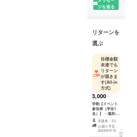
る社会をつ
ジを送る
くる」こと
を目指して
活動してい
る非営利団
リターンを
体です。
選ぶ
私たちこど
もドリーム
目標金額
デザインの
未達でも
願いは、
リターン
「すべての
が届きま
す
(All-in
子どもが、
方式)
自分の人生
3,000
に希望を持
円
ち、夢を描
学割【イベント
参加券（学生1
き、挑戦し
名）】 ・場所:シ
続けられる
ティホール＆
支援者：5人
社会」を実
ギャラリー五反
お届け予定：
田 ・住所：東京
現すること
こ
2025年07月
の
都品川区西五反
リ
です。