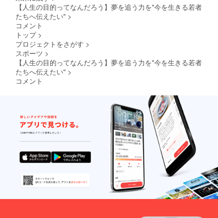
ンケー
【人生の目的ってなんだろう】夢を追う力を"今を生きる若者
ト調査
たちへ伝えたい"
>
の詳細
コメント
につき
まして
トップ
>
は、別
プロジェクトをさがす
>
途メー
スポーツ
>
ルにて
【人生の目的ってなんだろう】夢を追う力を"今を生きる若者
ご連絡
たちへ伝えたい"
>
をさせ
コメント
ていた
だきま
す。