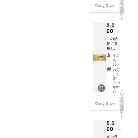
タ
田8-4-13 五反
ー
子どもたち
ン
田JPビルディン
詳細を見る
を
選
グ3F ・日時：
が未来にワ
択
す
2025年7月29日
る
クワクしな
（火）
3,0
11:00〜13:00 ※
がら、自分
00
支援者様の交通
円
らしい道を
費や滞在費は各
この活
歩んでいけ
自でご負担くだ
動に共
さい。 ※万が一
るように。
感し、
当日キャンセル
そのために
子ども
された場合もご
支援
たちの
は、単に教
返金できませ
者：
未来を
68人
ん。 ※小学生〜
育やスキル
一緒に
大学生が対象で
お届
応援し
を与えるだ
け予
す。
たい
定：
けではな
―― そ
2025
く、「自分
年07
んな温
こ
月
かいお
には価値が
の
リ
気持ち
タ
ある」と心
ー
を寄せ
ン
詳細を見る
を
から信じら
てくだ
選
択
さる方
す
れる経験が
る
に、心
必要だと私
5,0
からの
感謝を
たちは考え
00
円
込め
ます。
オンラ
て、お