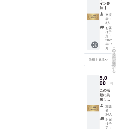
イン参
礼の
加【イ
メール
ベント
をお送
支援
参加
りしま
者：
券】 ・
す。 リ
8人
場所:シ
ターン
お届
ティ
の品物
け予
ホール
などは
定：
＆ギャ
2025
ありま
年07
ラリー
せん
こ
月
五反田
が、い
の
リ
・住
ただい
タ
ー
所：東
たご支
ン
詳細を見る
を
京都品
援はす
選
択
川区西
べて、
す
る
五反田
子ども
5,0
8-4-
たちの
13 五
00
夢を支
円
反田JP
える活
この活
ビル
動に大
動に共
ディン
切に活
感し、
グ3F
用させ
子ども
※オンラ
ていた
支援
たちの
イン配
だきま
者：
未来を
信の詳
す。 ※
24人
一緒に
細は、
このリ
お届
応援し
後日
ターン
け予
たい
メール
定：
は、