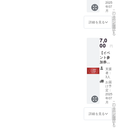
―― そ
2025
にてお
5000
年07
んな温
伝えい
円、
こ
月
かいお
たしま
の
10000
リ
気持ち
す。 ※
タ
円、
ー
を寄せ
ネット
ン
30000
詳細を見る
を
てくだ
環境、
選
円、
択
さる方
通信環
す
50000
る
に、心
境は支
円と同
7,0
からの
援者様
一内容
感謝を
00
にてご
です。
円
込め
用意く
【イベ
て、お
ださ
ント参
礼の
い。 ※
加券
メール
万が一
（大人1
をお送
当日
支援
名）】
りしま
キャン
者：
・場所
す。 リ
セルさ
3人
場所:シ
ターン
れた場
お届
ティ
の品物
合もご
け予
ホール
などは
定：
返金で
＆ギャ
2025
ありま
きませ
年07
ラリー
せん
ん。
こ
月
五反田
が、い
の
リ
・住
ただい
タ
ー
所：東
たご支
ン
詳細を見る
を
京都品
援はす
選
択
川区西
べて、
す
る
五反田
子ども