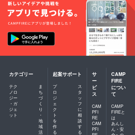
カテゴリー
起案サポート
サ
CAMP
ー
FIRE
テク
ま
プ
ス
ビ
につい
ノロ
ち
ロ
タ
ス
て
ジー
づ
ジ
ッ
・ガ
く
ェ
フ
CAM
CAMP
ジェ
り
ク
に
PFI
FIREと
ット
・
ト
相
RE
は
地
を
談
CAM
あんし
域
作
す
PFI
ん・安
活
る
る
RE
全への