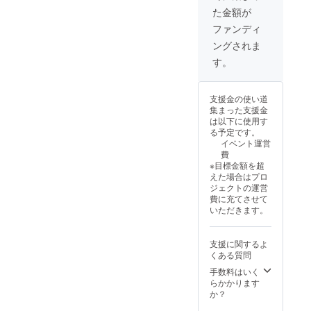
8-4-
セルさ
・住
い。 詳
た金額が
13 五
れた場
所：東
細は別
反田JP
合もご
京都品
途メー
ファンディ
ビル
返金で
川区西
ルにて
ングされま
ディン
きませ
五反田
ご連絡
グ3F ・
ん。 ＜
8-4-
させて
す。
日時：
協賛企
13 五
いただ
2025年
業名に
反田JP
きま
7月29日
ついて
ビル
す。
支援金の使い道
（火）
＞ ・ご
ディン
集まった支援金
希望の
グ3F ・
は以下に使用す
11:00〜
企業名
日時：
る予定です。
13:00 ※
を備考
2025年
イベント運営
支援者
欄に記
7月29日
費
様の交
入して
（火）
※目標金額を超
通費や
くださ
えた場合はプロ
滞在費
い。 ・
11:00〜
ジェクトの運営
は各自
公序良
13:00 ※
費に充てさせて
でご負
俗に反
支援者
いただきます。
担くだ
する場
様の交
さい。
合や、
通費や
※万が一
青少年
滞在費
支援に関するよ
当日
の育成
は各自
くある質問
キャン
に反す
でご負
セルさ
る場合
担くだ
手数料はいく
れた場
などお
さい。
らかかります
合もご
断りさ
※万が一
か？
返金で
せてい
当日