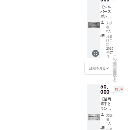
込め
える活
【シル
て、お
動に大
バース
礼の
切に活
ポン
メール
用させ
サー】
をお送
ていた
支援
企業協
りしま
だきま
者：
賛 御
す。 リ
す。 ※
2人
社5名ご
ターン
このリ
お届
招待 イ
の品物
ターン
け予
ベント
などは
定：
は、
時に協
2025
ありま
3000
年07
賛企業
せん
円、
こ
月
様とし
が、い
の
5000
リ
てスラ
ただい
タ
円、
ー
イドで
たご支
ン
10000
詳細を見る
を
紹介さ
援はす
選
円、
択
せてい
べて、
す
50000
る
ただき
子ども
円と同
50,
ます。
たちの
一内容
残り4
またイ
000
夢を支
です。
円
ベント
える活
【清岡
当日に
動に大
選手と
商品サ
切に活
ランチ
ンプル
用させ
会】 清
やパン
ていた
支援
岡選手
フレッ
だきま
者：
とラン
トなど
す。 ※
1人
チ会に
を配布
このリ
お届