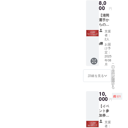
8,0
8-4-
たちの
13 五
00
夢を支
円
反田JP
える活
【清岡
ビル
動に大
選手か
ディン
切に活
らの一
グ3F ・
用させ
言メッ
日時：
ていた
支援
セージ
2025年
だきま
者：
動画】
7月29日
す。 ※
2人
＋
（火）
このリ
お届
【アー
ターン
け予
カイブ
11:00〜
定：
は、
動画視
2025
13:00 ※
3000
年08
聴】 清
支援者
円、
こ
月
岡選手
様の交
の
10000
リ
から1分
通費や
タ
円、
ー
程度の
滞在費
ン
30000
詳細を見る
を
メッ
は各自
選
円、
択
セージ
でご負
す
50000
る
動画 ・
担くだ
円と同
10,
詳細：
さい。
一内容
残り1
清岡選
000
※万が一
です。
円
手か
当日
【イベ
ら、支
キャン
ント参
援のお
セルさ
加券
礼と一
れた場
（大人1
言コメ
合もご
支援
名+子供
ントの
返金で
者：