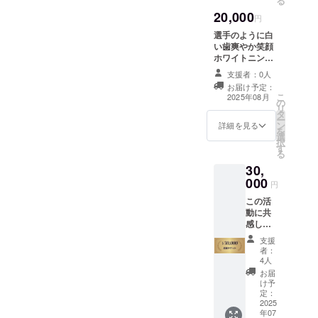
る
子が、
滞在費
20,000
原理原
は各自
円
則とあ
でご負
選手のように白
なたが
担くだ
い歯爽やか笑顔
持って
さい。
ホワイトニング
生まれ
※万が一
デンタルホワイ
た才能
当日
支援者：0人
トニングLEDで8
資質の
キャン
お届け予定：
分×3回照射、24
開花の
セルさ
こ
2025年08月
の
分照射いたしま
方法を
れた場
リ
タ
す。 ※法令に基
30分に
合もご
ー
ン
づく医療、診療
詳細を見る
濃縮し
返金で
を
選
行為ではござい
てお伝
きませ
択
す
ません。効果に
えいた
ん。
る
は個人差がござ
します
30,
いますことをあ
・提供
000
らかじめご了承
円
方法：
ください。 ・場
オンラ
この活
所：スイレン 西
イン ※
動に共
新宿 （東京都新
支援者
感し、
宿区西新宿6-26-
の方に
子ども
11 成子坂ハイ
支援
は別途
たちの
ツ602） ・提供
者：
ご連絡
未来を
4人
方法：背骨の整
にて日
一緒に
体SUIREN西新
お届
程のご
応援し
け予
宿でスタッフが
相談を
たい
定：
対応させていた
させて
―― そ
2025
だきます。 ※交
いただ
年07
んな温