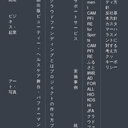
ク
サ
ティ方
men
出
ラ
ポ
針
t
版
ウ
ー
反社基
CAM
ビジ
ビ
ド
ト
本方針
PFI
ネ
ュ
フ
サ
カスタ
RE
ス・
ー
ァ
ー
マーハ
for
起業
テ
ン
ビ
ラスメ
Spor
ィ
デ
ス
ントに
ts
ー
ィ
対する
CAM
・
ン
考え方
PFI
ヘ
グ
クッ
RE
ル
と
キーポ
ふる
ス
は
リシー
さと
ケ
プ
実
納税
ア
ロ
施
AD
アー
舞
ジ
事
FOR
ト・
台
ェ
例
ALL
写真
・
ク
HIO
パ
ト
KOS
フ
の
HI
ォ
作
JFA
ー
り
クラ
マ
方
ウド
ン
プ
統
ファ