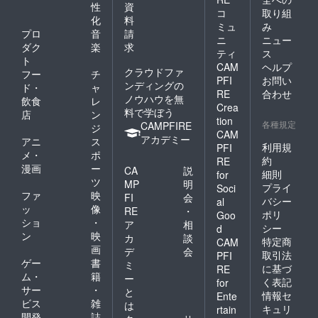
性
資
コ
取り組
化
料
ミュ
み
プロ
音
請
ニ
ニュー
ダク
楽
求
ティ
ス
ト
CAM
ヘルプ
クラウドファ
フー
チ
PFI
お問い
ンディングの
ド・
ャ
RE
合わせ
ノウハウを無
飲食
レ
Crea
料で学ぼう
店
ン
tion
各種規定
CAMPFIRE
ジ
CAM
アカデミー
アニ
ス
利用規
PFI
メ・
ポ
約
RE
漫画
ー
CA
説
細則
for
ツ
MP
明
プライ
Soci
ファ
映
FI
会
バシー
al
ッ
像
RE
・
ポリ
Goo
ショ
・
ア
相
シー
d
ン
映
カ
談
特定商
CAM
画
デ
会
取引法
PFI
ゲー
書
ミ
に基づ
RE
ム・
籍
ー
く表記
for
サー
・
と
情報セ
Ente
ビス
雑
は
キュリ
rtain
開発
誌