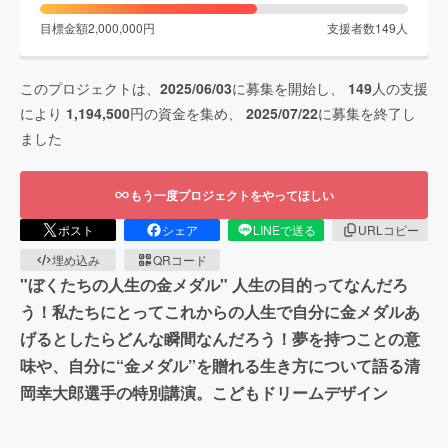
目標金額
2,000,000
円
支援者数
149
人
このプロジェクトは、
2025/06/03
に募集を開始し、
149
人の支援
により
1,194,500
円の資金を集め、
2025/07/22
に募集を終了し
ました
もう一度プロジェクトをやってほしい
ポスト
シェア
LINEで送る
URLコピー
埋め込み
QRコード
"ぼくたちの人生の金メダル" 人生の目的ってなんだろ
う！私たちにとってこれからの人生で自分に金メダルあ
げるとしたらどんな瞬間なんだろう！夢を持つことの意
味や、自分に“金メダル”を贈れる生き方について語る清
岡幸大郎選手の特別講演。こどもドリームデザイン