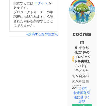
投稿するには
ログイン
が
必要です。
プロジェクトオーナーの承
認後に掲載されます。承認
された内容を削除すること
はできません。
codrea
※投稿する際の注意点
m
東京都
他に1件の
プロジェク
トを掲載し
ています
「子どもた
ちが自分の
未来を自由
に描き、そ
https://co-dream-design.or.jp/
の夢をあき
特定商取引
らめずに追
法に基づく
表記
いかけられ
メッセー