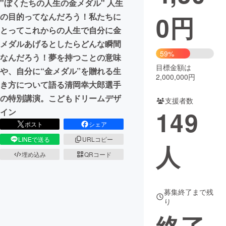
"ぼくたちの人生の金メダル" 人生
0
円
の目的ってなんだろう！私たちに
まちづくり・地域活性化
とってこれからの人生で自分に金
メダルあげるとしたらどんな瞬間
CAMPFIRE for Social Good
CAMPFIRE Creation
59%
なんだろう！夢を持つことの意味
CAMPFIREふるさと納税
machi-ya
コミュニティ
目標金額は
や、自分に“金メダル”を贈れる生
2,000,000円
き方について語る清岡幸大郎選手
の特別講演。こどもドリームデザ
支援者数
149
イン
ポスト
シェア
LINEで送る
URLコピー
人
埋め込み
QRコード
募集終了まで残
り