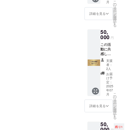
通費は支援者様
きま
こ
月
かいお
の
にてご負担をお
す。 ※
リ
気持ち
タ
願いします。 ※
有効期
ー
を寄せ
ン
詳細を見る
支援者様には別
限：
を
てくだ
選
途ご連絡をさせ
2025年
択
さる方
す
ていただきます
12月末
る
に、心
ので、日程のご
まで ※
50,
からの
調整をお願いし
運勢/効
感謝を
000
ます。 ※有効期
円
能は確
込め
限：2025年12月
約する
この活
て、お
末
もので
動に共
礼の
はあり
感し、
メール
ませ
子ども
をお送
支援
ん。
たちの
りしま
者：
未来を
す。 リ
2人
一緒に
ターン
お届
応援し
の品物
け予
たい
などは
定：
―― そ
2025
ありま
年07
んな温
せん
こ
月
かいお
が、い
の
リ
気持ち
ただい
タ
ー
を寄せ
たご支
ン
詳細を見る
を
てくだ
援はす
選
択
さる方
べて、
す
る
に、心
子ども
50,
からの
たちの
残り1
感謝を
000
夢を支
円