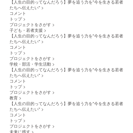
・文字
【人生の目的ってなんだろう】夢を追う力を"今を生きる若者
途メー
せてい
の大き
ルにて
ただく
たちへ伝えたい"
>
さ
ご連絡
場合が
コメント
は、
をさせ
ござい
トップ
>
小 サ
ていた
ます。
プロジェクトをさがす
>
イズで
だきま
・文字
す。
子ども・若者支援
>
す。
の大き
さ
【人生の目的ってなんだろう】夢を追う力を"今を生きる若者
は、
たちへ伝えたい"
>
特大
コメント
サイズ
トップ
>
です。
プロジェクトをさがす
>
配布物
は当日
学校・部活・学生活動
>
お持ち
【人生の目的ってなんだろう】夢を追う力を"今を生きる若者
くださ
たちへ伝えたい"
>
い。 別
コメント
途メー
トップ
>
ルにて
プロジェクトをさがす
>
ご連絡
をさせ
教育
>
ていた
【人生の目的ってなんだろう】夢を追う力を"今を生きる若者
だきま
たちへ伝えたい"
>
す。 PR
コメント
メー
トップ
>
ル、採
用情
プロジェクトをさがす
>
報、ア
未来に残す
>