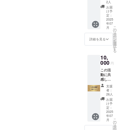
3人ま
メッ
きませ
2人
で）】
セージ
ん。
お届
・場所:
動画で
け予
シティ
す。 ・
定：
ホール
2025
提供方
年07
＆ギャ
法：
こ
月
ラリー
youtub
の
リ
五反田
eの限定
タ
ー
・住
公開
ン
詳細を見る
を
所：東
URLも
選
択
京都品
しくは
す
る
川区西
動画
10,
五反田
データ
8-4-
000
として
円
13 五
お送り
この活
反田JP
させて
動に共
ビル
いただ
感し、
ディン
きま
子ども
グ3F ・
す。 イ
支援
たちの
日時：
ベント
者：
未来を
2025年
当日の
26人
一緒に
7月29日
アーカ
お届
応援し
（火）
イブ動
け予
たい
定：
画 ・詳
―― そ
2025
11:00〜
細：イ
年07
んな温
13:00 ※
ベント
こ
月
かいお
支援者
の
を録画
リ
気持ち
様の交
タ
した
ー