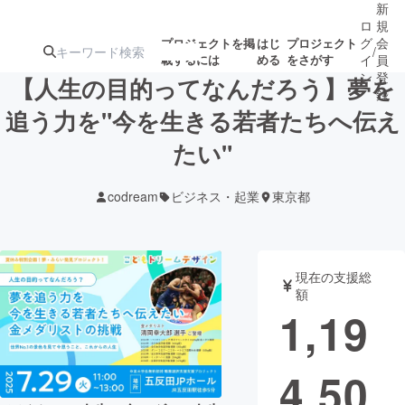
新
ロ
規
グ
会
プロジェクトを掲
はじ
プロジェクト
/
載するには
める
をさがす
イ
員
ン
登
【人生の目的ってなんだろう】夢を
録
追う力を"今を生きる若者たちへ伝え
たい"
人気のプロ
注目のリ
注目の新着プロ
募集終了が近いプ
もうすぐ公開
ジェクト
ターン
ジェクト
ロジェクト
されます
codream
ビジネス・起業
東京都
アート・写真
音楽
現在の支援総
テクノロジー・ガジェット
ゲーム・サ
額
1,19
映像・映画
書籍・雑誌
4,50
ビジネス・起業
チャレンジ