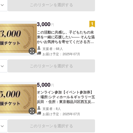
このリターンを選択する
る
3,000
円
この活動に共感し、子どもたちの未
来を一緒に応援したい―― そんな温
かいお気持ちを寄せてくださる方
に、心からの感謝を込めて、お礼の
支援者：68人
メールをお送りします。 リターンの
お届け予定：2025年07月
品物などはありませんが、いただい
たご支援はすべて、子どもたちの夢
を支える活動に大切に活用させてい
このリターンを選択する
る
ただきます。 ※このリターンは、
5000円、10000円、30000円、
50000円と同一内容です。
5,000
円
オンライン参加【イベント参加券】
・場所:シティホール＆ギャラリー五
反田 ・住所：東京都品川区西五反田
8-4-13 五反田JPビルディング
支援者：8人
3F ※オンライン配信の詳細は、後
お届け予定：2025年07月
日メールにてお伝えいたします。 ※
ネット環境、通信環境は支援者様に
てご用意ください。 ※万が一当日
このリターンを選択する
る
キャンセルされた場合もご返金でき