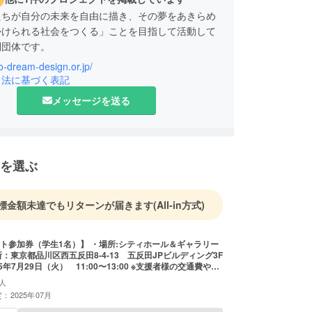
たちが自分の未来を自由に描き、その夢をあきらめ
かけられる社会をつくる」ことを目指して活動して
利団体です。
co-dream-design.or.jp/
どもドリームデザインの願いは、「すべての子ども
引法に基づく表記
の人生に希望を持ち、夢を描き、挑戦し続けられる
メッセージを送る
実現することです。
ちが未来にワクワクしながら、自分らしい道を歩ん
ように。
には、単に教育やスキルを与えるだけではなく、
を選ぶ
は価値がある」と心から信じられる経験が必要だと
考えます。
標金額未達でもリターンが届きます
(All-in方式)
生1名）】 ・場所:シティホール＆ギャラリー
所：東京都品川区西五反田8-4-13 五反田JPビルディング3F
29日（火） 11:00〜13:00 ※支援者様の交通費や滞
ご負担ください。 ※万が一当日キャンセルされた場合もご
人
ん。 ※小学生〜大学生が対象です。
：2025年07月