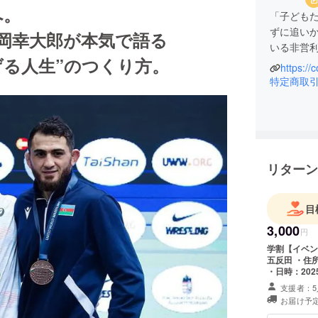
へ。
「子ども
ずに追い
岡幸大郎が本気で語る
いる非営
げる人生”のつくり方。
https://
私たちこ
特定商取
が、自分
社会」を
子どもた
でいける
そのため
リターン
「自分に
私たちは
目
3,000
円
学割【イベント参加券（学
五反田 ・住
・日時：2025年7月
在費は各自で
支援者：5
返金できませ
お届け予定