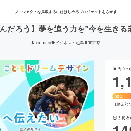
プロジェクトを掲載するには
はじめる
プロジェクトをさがす
んだろう】夢を追う力を"今を生きる
codream
ビジネス・起業
東京都
注目のリターン
注目の新着プロジェクト
募集終了が近いプロジェクト
も
現在の
音楽
舞台・パフォーマンス
1,
ゲーム・サービス開発
フード・飲食店
59%
書籍・雑誌出版
アニメ・漫画
目標金額は2
支援者
チャレンジ
ビューティー・ヘルスケ
14