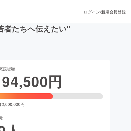
ログイン
/
新規会員登録
若者たちへ伝えたい"
うすぐ公開されます
支援総額
プロダクト
194,500
円
ファッション
スポーツ
,000,000円
数
ア
ソーシャルグッド
9
人