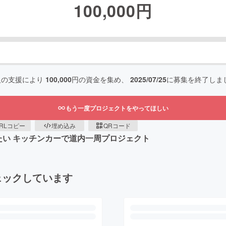
100,000
円
人の支援により
100,000
円の資金を集め、
2025/07/25
に募集を終了しま
もう一度プロジェクトをやってほしい
RLコピー
埋め込み
QRコード
たい キッチンカーで道内一周プロジェクト
ェックしています