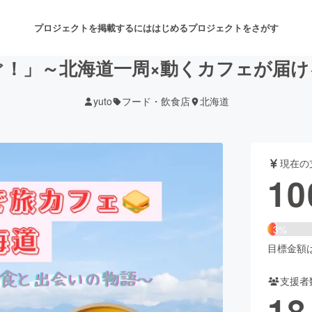
プロジェクトを掲載するには
はじめる
プロジェクトをさがす
ぐ！」～北海道一周×動くカフェが届け
yuto
フード・飲食店
北海道
注目のリターン
注目の新着プロジェクト
募集終了が近いプロジェクト
も
現在の
音楽
舞台・パフォーマンス
10
ゲーム・サービス開発
フード・飲食店
3%
書籍・雑誌出版
アニメ・漫画
目標金額は3
支援者
チャレンジ
ビューティー・ヘルスケ
18