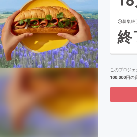
募集終
CAMPFIRE for Social Good
CAMPFIRE Creation
終
CAMPFIREふるさと納税
machi-ya
コミュニティ
このプロジェ
100,000
円の