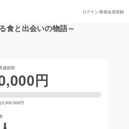
ログイン
/
新規会員登録
る食と出会いの物語～
うすぐ公開されます
支援総額
プロダクト
0,000
円
ファッション
スポーツ
,000,000円
数
ア
ソーシャルグッド
人