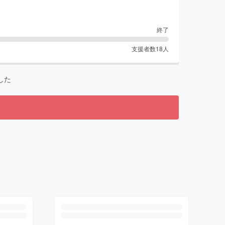
終了
支援者数
18
人
した