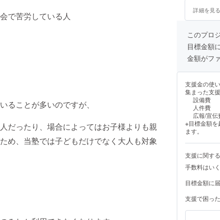
いません)。
詳細を見
会で苦労している人
このプロ
目標金額
金額がフ
支援金の使
集まった支
設備費
いることが多いのですが、
人件費
広報/宣伝
※目標金額
人だったり、場合によってはお子様よりも親
ます。
ため、当塾では子どもだけでなく大人も対象
支援に関す
手数料はい
目標金額に
支援で困っ