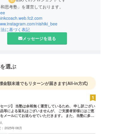
令和思考塾」を運営しております。
bee
thinkcoach.web.fc2.com
www.instagram.com/nishiki_bee
引法に基づく表記
メッセージを送る
を選ぶ
標金額未達でもリターンが届きます
(All-in方式)
セージ】 当塾は余裕無く運営しているため、 申し訳ござい
品等による返礼はございませんが、 ご支援者皆様にはご恵
ールにてお送らせていただきます。 また、当塾に多く
い合わせがありました場合、 もし支援様が当塾に頼ること
人
ら優先的にご対応をさせていただきます(ご対応の順番が金
：2025年08月
みで、確実にお悩みが解決できるかは保証の限りではござ