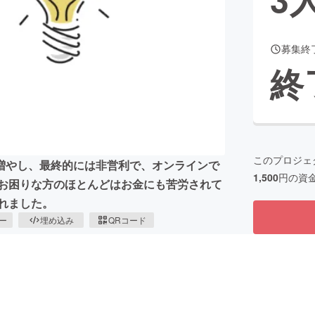
募集終
CAMPFIRE for Social Good
CAMPFIRE Creation
終
CAMPFIREふるさと納税
machi-ya
コミュニティ
このプロジェ
増やし、最終的には非営利で、オンラインで
1,500
円の資
にお困りな方のほとんどはお金にも苦労されて
れました。
ピー
埋め込み
QRコード