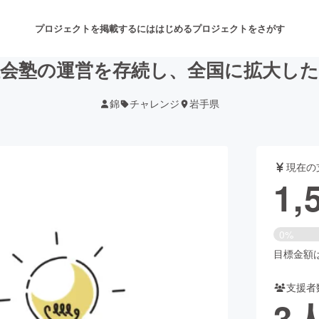
プロジェクトを掲載するには
はじめる
プロジェクトをさがす
会塾の運営を存続し、全国に拡大し
錦
チャレンジ
岩手県
注目のリターン
注目の新着プロジェクト
募集終了が近いプロジェクト
も
現在の
音楽
舞台・パフォーマンス
1,
ゲーム・サービス開発
フード・飲食店
0%
書籍・雑誌出版
アニメ・漫画
目標金額は5
支援者
チャレンジ
ビューティー・ヘルスケ
3