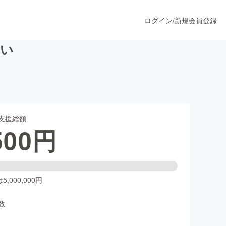
ログイン
/
新規会員登録
たい
うすぐ公開されます
支援総額
プロダクト
500
円
ファッション
スポーツ
,000,000円
数
ア
ソーシャルグッド
人