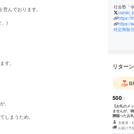
社会塾「
)を営んでおります。
nishiki_
https://
。)
https://
特定商取
ます。
リターン
目
500
円
が、
【お礼のメッ
ませんが、物
贈賜ったお礼をメ
てしまうため、
の相談・お問
支援者：3
がありました
お届け予定
額順になるの