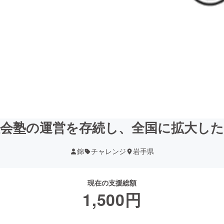
会塾の運営を存続し、全国に拡大し
錦
チャレンジ
岩手県
現在の支援総額
1,500
円