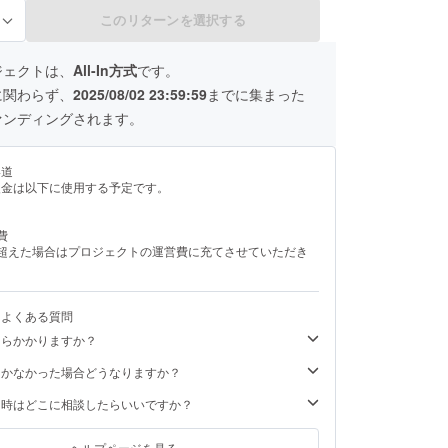
このリターンを選択する
る
ジェクトは、
All-In方式
です。
に関わらず、
2025/08/02 23:59:59
までに集まった
ァンディングされます。
い道
援金は以下に使用する予定です。
費
を超えた場合はプロジェクトの運営費に充てさせていただき
るよくある質問
くらかかりますか？
届かなかった場合どうなりますか？
た時はどこに相談したらいいですか？
ヘルプページを見る