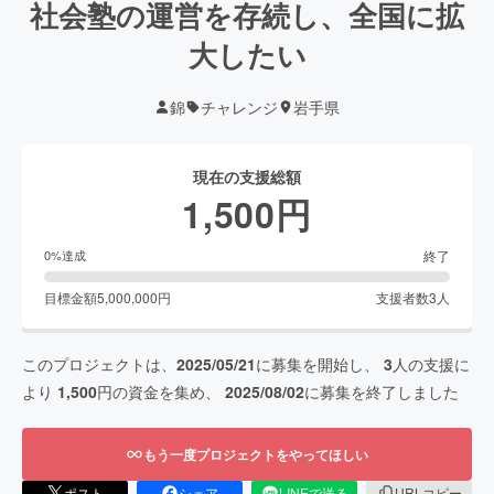
社会塾の運営を存続し、全国に拡
大したい
錦
チャレンジ
岩手県
現在の支援総額
1,500
円
終了
0
%達成
目標金額
5,000,000
円
支援者数
3
人
このプロジェクトは、
2025/05/21
に募集を開始し、
3
人の支援に
より
1,500
円の資金を集め、
2025/08/02
に募集を終了しました
もう一度プロジェクトをやってほしい
ポスト
シェア
LINEで送る
URLコピー