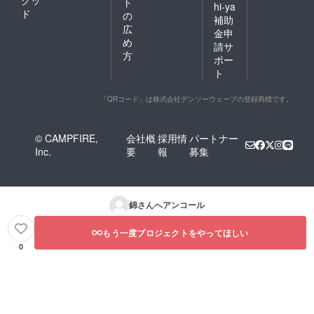
ト
hi-ya
ド
の
補助
広
金申
め
請サ
方
ポー
ト
「QRコード」は株式会社デンソーウェーブの登録商標です。
© CAMPFIRE,
会社概
採用情
パートナー
Inc.
要
報
募集
錦
さんへアンコール
もう一度プロジェクトをやってほしい
0