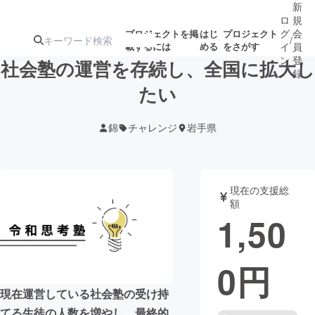
新
ロ
規
グ
会
プロジェクトを掲
はじ
プロジェクト
/
載するには
める
をさがす
イ
員
ン
登
社会塾の運営を存続し、全国に拡大し
録
たい
人気のプロ
注目のリ
注目の新着プロ
募集終了が近いプ
もうすぐ公開
錦
チャレンジ
岩手県
ジェクト
ターン
ジェクト
ロジェクト
されます
アート・写真
音楽
現在の支援総
額
1,50
テクノロジー・ガジェット
ゲーム・サ
0
円
映像・映画
書籍・雑誌
現在運営している社会塾の受け持
ビジネス・起業
チャレンジ
てる生徒の人数を増やし、最終的