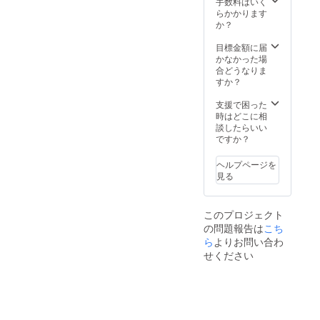
手数料はいく
らかかります
か？
目標金額に届
かなかった場
合どうなりま
すか？
支援で困った
時はどこに相
談したらいい
ですか？
ヘルプページを
見る
このプロジェクト
の問題報告は
こち
ら
よりお問い合わ
せください