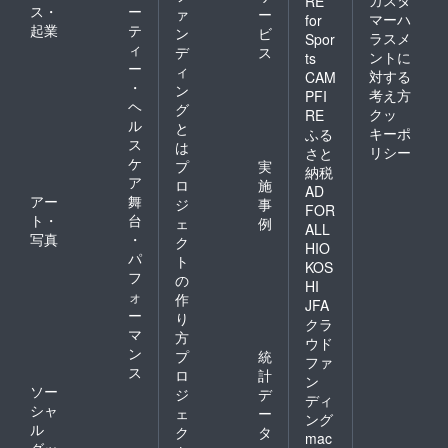
RE
ス・
ー
ァ
ー
マーハ
for
起業
テ
ン
ビ
ラスメ
Spor
ィ
デ
ス
ントに
ts
ー
ィ
対する
CAM
・
ン
考え方
PFI
ヘ
グ
クッ
RE
ル
と
キーポ
ふる
ス
は
リシー
さと
ケ
プ
実
納税
ア
ロ
施
AD
アー
舞
ジ
事
FOR
ト・
台
ェ
例
ALL
写真
・
ク
HIO
パ
ト
KOS
フ
の
HI
ォ
作
JFA
ー
り
クラ
マ
方
ウド
ン
プ
統
ファ
ス
ロ
計
ン
ソー
ジ
デ
ディ
シャ
ェ
ー
ング
ル
ク
タ
mac
グッ