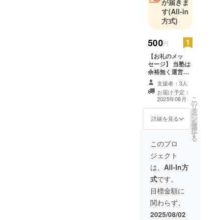
が届きま
す
(All-in
方式)
500
円
【お礼のメッ
セージ】 当塾は
余裕無く運営し
ているため、 申
支援者：3人
し訳ございませ
お届け予定：
んが、物品等に
こ
2025年08月
の
よる返礼はござ
リ
タ
いませんが、 ご
ー
ン
支援者皆様には
詳細を見る
を
選
ご恵贈賜ったお
択
す
礼をメールにて
る
お送らせていた
このプロ
だきます。 ま
ジェクト
た、当塾に多く
の相談・お問い
は、
All-In方
合わせがありま
式
です。
した場合、 もし
支援様が当塾に
目標金額に
頼ることがあり
関わらず、
ましたら優先的
にご対応をさせ
2025/08/02