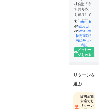
社会塾「令
和思考塾」
を運営して
おります。
nishiki_bee
https://thinkcoach.web.fc2.com
https://www.instagram.com/nishiki_bee
特定商取引
法に基づく
表記
メッセー
ジを送る
リターンを
選ぶ
目標金額
未達でも
リターン