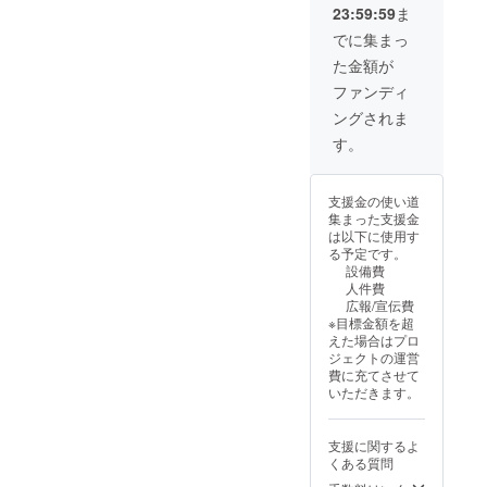
ていただきます
23:59:59
ま
(ご対応の順番が
金額順になるの
でに集まっ
みで、確実にお
た金額が
悩みが解決でき
るかは保証の限
ファンディ
りではございま
ングされま
せん)。
す。
支援金の使い道
集まった支援金
は以下に使用す
る予定です。
設備費
人件費
広報/宣伝費
※目標金額を超
えた場合はプロ
ジェクトの運営
費に充てさせて
いただきます。
支援に関するよ
くある質問