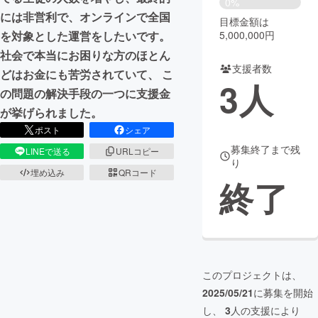
0%
には非営利で、オンラインで全国
目標金額は
まちづくり・地域活性化
5,000,000円
を対象とした運営をしたいです。
社会で本当にお困りな方のほとん
支援者数
CAMPFIRE for Social Good
CAMPFIRE Creation
どはお金にも苦労されていて、 こ
3
人
CAMPFIREふるさと納税
machi-ya
コミュニティ
の問題の解決手段の一つに支援金
が挙げられました。
ポスト
シェア
募集終了まで残
LINEで送る
URLコピー
り
埋め込み
QRコード
終了
このプロジェクトは、
2025/05/21
に募集を開始
し、
3
人の支援により