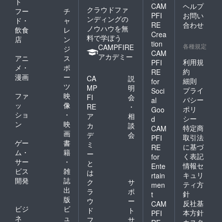
ト
CAM
ヘルプ
クラウドファ
フー
チ
PFI
お問い
ンディングの
ド・
ャ
RE
合わせ
ノウハウを無
飲食
レ
Crea
料で学ぼう
店
ン
tion
各種規定
CAMPFIRE
ジ
CAM
アカデミー
アニ
ス
利用規
PFI
メ・
ポ
約
RE
漫画
ー
CA
説
細則
for
ツ
MP
明
プライ
Soci
ファ
映
FI
会
バシー
al
ッ
像
RE
・
ポリ
Goo
ショ
・
ア
相
シー
d
ン
映
カ
談
特定商
CAM
画
デ
会
取引法
PFI
ゲー
書
ミ
に基づ
RE
ム・
籍
ー
く表記
for
サー
・
と
情報セ
Ente
ビス
雑
は
キュリ
rtain
開発
誌
ク
サ
ティ方
men
出
ラ
ポ
針
t
版
ウ
ー
反社基
CAM
ビジ
ビ
ド
ト
本方針
PFI
ネ
ュ
フ
サ
カスタ