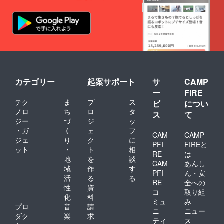
カテゴリー
起案サポート
サ
CAMP
ー
FIRE
テク
ま
プ
ス
ビ
につい
ノロ
ち
ロ
タ
ス
て
ジー
づ
ジ
ッ
・ガ
く
ェ
フ
CAM
CAMP
ジェ
り
ク
に
PFI
FIREと
ット
・
ト
相
RE
は
地
を
談
CAM
あんし
域
作
す
PFI
ん・安
活
る
る
RE
全への
性
資
コ
取り組
化
料
ミュ
み
プロ
音
請
ニ
ニュー
ダク
楽
求
ティ
ス