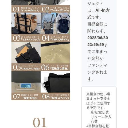
が変動
材の供
ジェクト
宜しくお願
0（税
する可
給状
込）
能性が
い申し上げ
は、
All-In方
況、製
→￥13,
ありま
造工程
ます。
式
です。
200（税
す。 ※
上の都
込）
デザイ
目標金額に
合等に
4,400円
ン・仕
より出
関わらず、
もお
様は変
荷時期
得！ ※
更にな
2025/06/30
が遅れ
送料無
る可能
る場合
23:59:59
ま
料 ※割
性もご
があり
引率は
ざいま
でに集まっ
ます。
一般販
す。ご
た金額が
売予定
了承く
価格に
ださ
ファンディ
対する
い。 ※
ングされま
もので
ご注文
す。 ※
状況、
す。
一般販
使用部
売時に
材の供
は価格
給状
支援金の使い道
が変動
況、製
集まった支援金
する可
造工程
は以下に使用す
能性が
上の都
る予定です。
ありま
合等に
広報/宣伝費
す。 ※
より出
リターン仕入
デザイ
荷時期
れ費
ン・仕
が遅れ
※目標金額を超
様は変