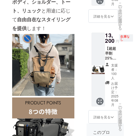
カラー
ボディ、ショルダー、トー
一般販
こ
月
選択が
売予定
通じてすば
の
リ
ト、リュック
と用途に応じ
可能で
価格に
タ
らしいご縁
ー
す。 一
対する
ン
詳細を見る
を
て
自由自在なスタイリング
に恵まれ、
般販売
もので
選
択
予定価
す。 ※
す
皆さまから
を提供
します！
る
格
一般販
のフィード
13,
￥17,60
売時に
在庫な
0（税
バッグにも
200
は価格
し
円
込）
が変動
寄り添い、
【超超
→￥14,
する可
日々、製品
早割
960（税
能性が
25%OF
込）
ありま
の改善、新
F】 完
2,640円
す。 ※
支援
製品の開発
成した
もお
デザイ
者：
「ROT
に尽力いた
得！ ※
ン・仕
100
OLOⅡ
送料無
人
様は変
しておりま
」1つを
料 ※割
更にな
お届
す。piùnoの
お届け
引率は
け予
る可能
しま
定：
一般販
バッグが、
性もご
2025
す。 ・
売予定
ざいま
少しでも皆
年08
カラー
価格に
す。ご
こ
月
さまのお役
選択が
の
対する
了承く
リ
可能で
タ
もので
ださ
に立てれば
ー
す。 一
ン
す。 ※
詳細を見る
い。 ※
を
幸いです。
般販売
選
一般販
ご注文
択
予定価
皆さまの応
す
売時に
状況、
る
格
は価格
このプロ
使用部
援、どうぞ
￥17,60