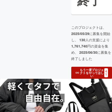
終了
このプロジェクトは、
2025/05/29
に募集を開始
し、
130
人の支援により
1,761,740
円の資金を集
め、
2025/06/30
に募集を
終了しました
もう一度プロジェ
4
クトをやってほし
1
い