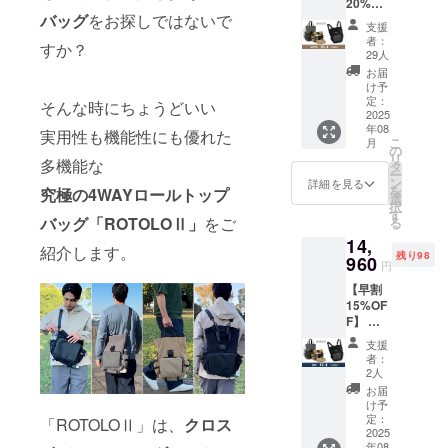
20%OF
しい」独自
バッグ
をお探しではないで
F】 完
支援
の機能を何
成した
者：
すか？
かひとつプ
「ROT
29人
OLOⅡ
ラスしたモ
お届
」1つを
け予
ノづくりを
お届け
定：
そんな時にちょうどいい
しま
2025
目指すとい
年08
す。 ・
実用性も機能性にも優れた
う意味を込
こ
月
カラー
の
リ
めていま
多機能な
選択が
タ
ー
可能で
す。
ン
詳細を見る
を
究極の4WAYロールトップ
す。 一
選
piunoは、少
択
般販売
す
バッグ「ROTOLOⅡ」
をご
る
人数のチー
予定価
14,
格
ムですが、
紹介します。
残り98
￥17,60
960
円
これまでに
0（税
【早割
込）
いくつかの
15%OF
→￥14,
バッグ製品
F】 完
080（税
のプロジェ
成した
込）
支援
「ROT
3,520円
クトを実施
者：
OLOⅡ
もお
2人
させていた
」1つを
得！ ※
お届
お届け
だき、多く
送料無
け予
しま
料 ※割
定：
「ROTOLOⅡ」は、
クロス
の支援者様
す。 ・
2025
引率は
のご支援を
年08