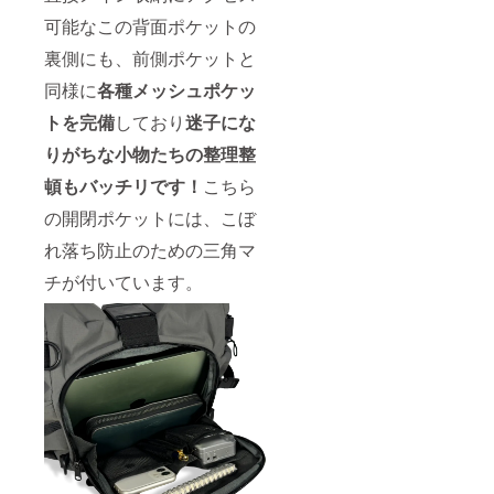
可能なこの背面ポケットの
裏側にも、前側ポケットと
同様に
各種メッシュポケッ
ト
を完備
しており
迷子にな
りがちな小物たちの整理整
頓もバッチリです！
こちら
の開閉ポケットには、こぼ
れ落ち防止のための三角マ
チが付いています。