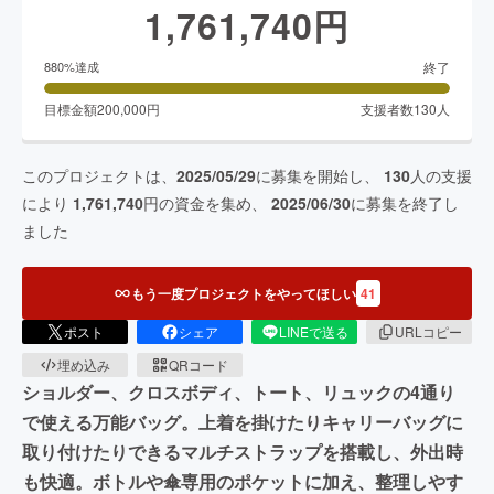
1,761,740
円
終了
880
%達成
目標金額
200,000
円
支援者数
130
人
このプロジェクトは、
2025/05/29
に募集を開始し、
130
人の支援
により
1,761,740
円の資金を集め、
2025/06/30
に募集を終了し
ました
もう一度プロジェクトをやってほしい
41
ポスト
シェア
LINEで送る
URLコピー
埋め込み
QRコード
ショルダー、クロスボディ、トート、リュックの4通り
で使える万能バッグ。上着を掛けたりキャリーバッグに
取り付けたりできるマルチストラップを搭載し、外出時
も快適。ボトルや傘専用のポケットに加え、整理しやす