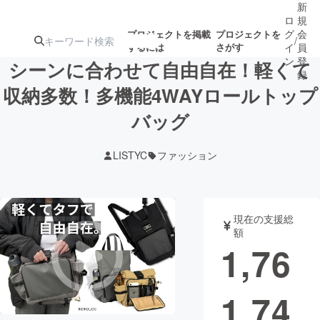
新
ロ
規
グ
会
プロジェクトを掲載
プロジェクトを
/
するには
さがす
イ
員
ン
登
シーンに合わせて自由自在！軽くて
録
収納多数！多機能4WAYロールトップ
バッグ
人気のプロ
注目のリ
注目の新着プロ
募集終了が近いプ
もうすぐ公開
ジェクト
ターン
ジェクト
ロジェクト
されます
LISTYC
ファッション
アート・写真
音楽
現在の支援総
テクノロジー・ガジェット
ゲーム・サ
額
1,76
映像・映画
書籍・雑誌
1,74
ビジネス・起業
チャレンジ