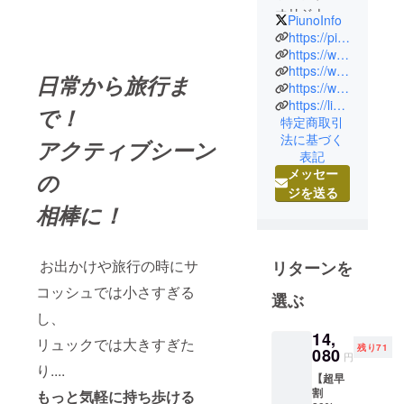
オリジナル
PiunoInfo
ブランド
https://piuuno.com
「piuno」
https://www.instagram.com/piunodesign/
https://www.facebook.com/piunodesign
は、イタリ
日常から旅行ま
https://www.youtube.com/@piuno2022
アでのアパ
https://lin.ee/1H0DTzi
で！
レル勤務の
特定商取引
経験を活か
法に基づく
アクティブシーン
し、2021年
表記
に、立ち上
メッセー
の
げたブラン
ジを送る
相棒に！
ドで2023年
に「piùno」
を商標登録
お出かけや旅行の時にサ
リターンを
いたしまし
コッシュでは小さすぎる
た。piunoに
選ぶ
は、日常に
し、
溶け込むシ
14,
リュックでは大きすぎた
残り71
ンプルなデ
080
円
り....
ザインに
【超早
「あると嬉
割
もっと気軽に持ち歩ける