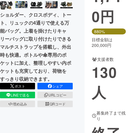
0
円
まちづくり・地域活性化
ショルダー、クロスボディ、トー
ト、リュックの4通りで使える万
CAMPFIRE for Social Good
CAMPFIRE Creation
能バッグ。上着を掛けたりキャ
880%
CAMPFIREふるさと納税
machi-ya
コミュニティ
リーバッグに取り付けたりできる
目標金額は
200,000円
マルチストラップを搭載し、外出
時も快適。ボトルや傘専用のポ
支援者数
ケットに加え、整理しやすい内ポ
130
ケットも充実しており、荷物を
すっきり収納できます。
人
ポスト
シェア
LINEで送る
URLコピー
埋め込み
QRコード
募集終了まで残
り