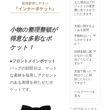
る場合
えた場合はプロ
更にな
があり
ジェクトの運営
る可能
ます。
費に充てさせて
性もご
いただきます。
ざいま
す。ご
了承く
支援に関するよ
小物の整理整頓が
ださ
くある質問
い。 ※
ご注文
手数料はいく
得意な多彩なポ
状況、
らかかります
使用部
か？
ケット！
材の供
給状
目標金額に届
況、製
かなかった場
造工程
合どうなりま
●フロントメインポケット
上の都
すか？
合等に
バッグの顔部分は、マット
より出
支援で困った
な素材を採用しアクセント
荷時期
時はどこに相
が遅れ
談したらいい
のある表情を持たせたポ
る場合
ですか？
があり
ケットです。
ます。
ヘルプページを
見る
このプロジェクト