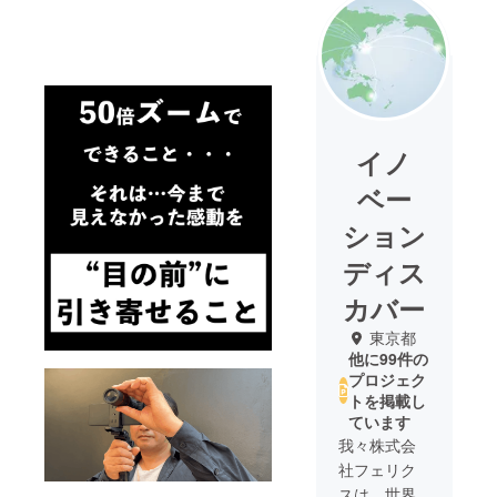
イノ
ベー
ション
ディス
カバー
東京都
他に99件の
プロジェク
トを掲載し
ています
我々株式会
社フェリク
スは、世界