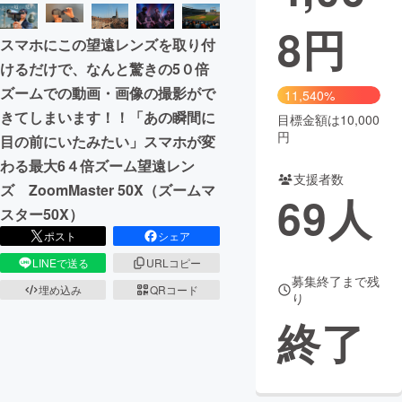
8
円
まちづくり・地域活性化
スマホにこの望遠レンズを取り付
けるだけで、なんと驚きの5０倍
CAMPFIRE for Social Good
CAMPFIRE Creation
ズームでの動画・画像の撮影がで
11,540%
CAMPFIREふるさと納税
machi-ya
コミュニティ
きてしまいます！！「あの瞬間に
目標金額は10,000
円
目の前にいたみたい」スマホが変
わる最大6４倍ズーム望遠レン
支援者数
ズ ZoomMaster 50X（ズームマ
69
人
スター50X）
ポスト
シェア
LINEで送る
URLコピー
募集終了まで残
埋め込み
QRコード
り
終了