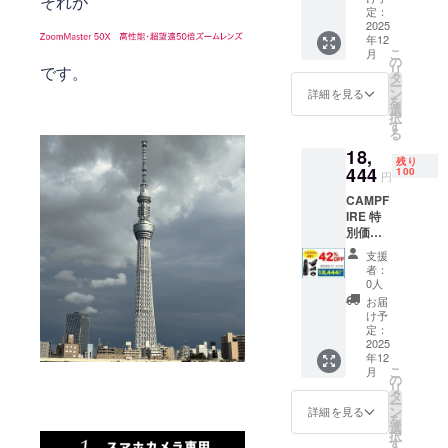
それが
セット
定：
一般販
2025
年12
売予定
こ
月
価格
の
リ
です。
31,800
タ
ー
円 →
ン
詳細を見る
を
17,808
選
択
円
す
る
（税・
18,
送料
残り
込）
444
100
円
44%オ
CAMPF
フで
IRE 特
15,900
別価格
円お
42%OF
得！
支援
F ズー
者：
ムマス
0人
ター
お届
50X 1
け予
セット
定：
一般販
2025
年12
売予定
こ
月
価格
の
リ
31,800
タ
ー
円 →
ン
詳細を見る
を
18,444
選
択
円
す