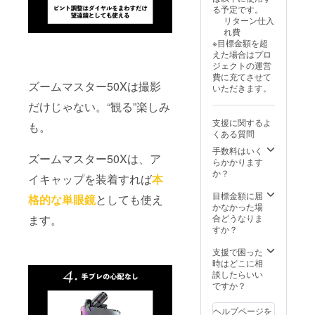
る予定です。
リターン仕入
れ費
※目標金額を超
えた場合はプロ
ジェクトの運営
費に充てさせて
ズームマスター50Xは撮影
いただきます。
だけじゃない。“観る”楽しみ
支援に関するよ
も。
くある質問
手数料はいく
ズームマスター50Xは、ア
らかかります
か？
イキャップを装着すれば
本
目標金額に届
格的な単眼鏡
としても使え
かなかった場
合どうなりま
ます。
すか？
支援で困った
時はどこに相
談したらいい
ですか？
ヘルプページを