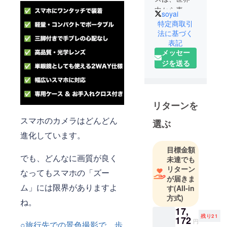
中から素晴
soyai
らしい製品
特定商取引
を探した
法に基づく
表記
り、人々の
メッセー
生活に役に
ジを送る
立つ製品の
開発をして
います。
リターンを
我々が日本
スマホのカメラはどんどん
に出す製品
選ぶ
が役に立っ
進化しています。
た、とみな
目標金額
さまに喜ん
でも、どんなに画質が良く
未達でも
でいただれ
リターン
なってもスマホの「ズー
ば本望で
が届きま
ム」には限界がありますよ
す
(All-in
す。
方式)
ね。
17,
残り21
172
円
○旅行先での景色撮影で、歩