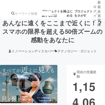
新
ロ
規
グ
会
プロジェクトを掲
はじ
プロジェクト
/
載するには
める
をさがす
イ
員
ン
登
あんなに遠くをここまで近くに！？
録
スマホの限界を超える50倍ズームの
感動をあなたに
人気のプロ
注目のリ
注目の新着プロ
募集終了が近いプ
もうすぐ公開
ジェクト
ターン
ジェクト
ロジェクト
されます
イノベーションディスカバー
テクノロジー・ガジェット
アート・写真
音楽
現在の支援総
テクノロジー・ガジェット
ゲーム・サ
額
1,15
映像・映画
書籍・雑誌
4,06
ビジネス・起業
チャレンジ