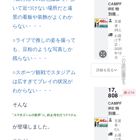
CAMPF
いて近づけない場所だと遠
IRE 特
別価格
景の看板や装飾がよくわか
46%OF
支援
F ズー
らない・・・
者：
ムマス
29人
ター
お届
50X 1
○ライブで推しの姿を撮って
け予
セット
定：
も、豆粒のような写真しか
一般販
2025
年12
売予定
こ
残らない・・・
月
価格
の
リ
31,800
タ
ー
円 →
ン
詳細を見る
○スポーツ観戦でスタジアム
を
17,172
選
択
円
す
は広すぎてプレイの状況が
る
（税・
17,
送料
わからない・・・
残り70
込）
808
円
46%オ
CAMPF
そんな
フで
IRE 特
13,992
別価格
円お
44%OF
得！
支援
F ズー
者：
が登場しました。
ムマス
0人
ター
お届
50X 1
け予