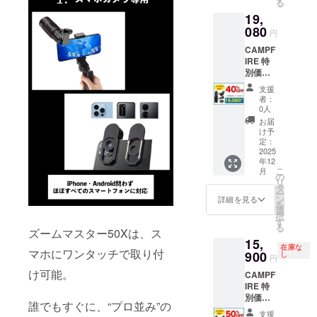
る
（税・
19,
送料
込）
080
円
42%オ
CAMPF
フで
IRE 特
13,356
別価格
円お
40%OF
得！
支援
F ズー
者：
ムマス
0人
ター
お届
50X 1
け予
セット
定：
一般販
2025
年12
売予定
こ
月
価格
の
リ
31,800
タ
ー
円 →
ン
詳細を見る
を
19,080
選
択
円
す
る
（税・
ズームマスター50Xは、ス
15,
送料
在庫な
マホにワンタッチで取り付
込）
900
し
円
40%オ
け可能。
CAMPF
フで
IRE 特
12,720
別価格
円お
誰でもすぐに、“プロ並み”の
50%OF
得！
支援