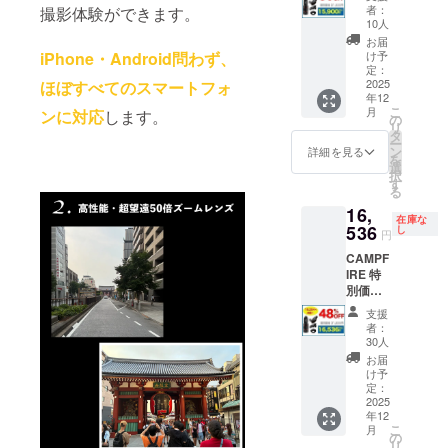
F ズー
者：
撮影体験ができます。
ムマス
10人
ター
お届
50X 1
iPhone・Android問わず、
け予
セット
定：
一般販
2025
ほぼすべてのスマートフォ
年12
売予定
こ
月
ンに対応
します。
価格
の
リ
31,800
タ
ー
円 →
ン
詳細を見る
を
15,900
選
択
円
す
る
（税・
16,
送料
在庫な
込）
536
し
円
50%オ
CAMPF
フで
IRE 特
15,900
別価格
円お
48%OF
得！
支援
F ズー
者：
ムマス
30人
ター
お届
50X 1
け予
セット
定：
一般販
2025
年12
売予定
こ
月
価格
の
リ