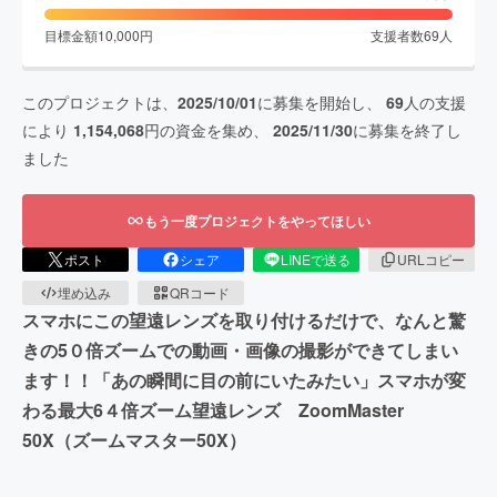
目標金額
10,000
円
支援者数
69
人
このプロジェクトは、
2025/10/01
に募集を開始し、
69
人の支援
により
1,154,068
円の資金を集め、
2025/11/30
に募集を終了し
ました
もう一度プロジェクトをやってほしい
ポスト
シェア
LINEで送る
URLコピー
埋め込み
QRコード
スマホにこの望遠レンズを取り付けるだけで、なんと驚
きの5０倍ズームでの動画・画像の撮影ができてしまい
ます！！「あの瞬間に目の前にいたみたい」スマホが変
わる最大6４倍ズーム望遠レンズ ZoomMaster
50X（ズームマスター50X）