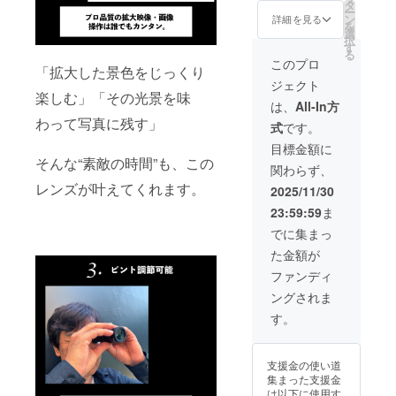
31,800
タ
ー
円 →
ン
詳細を見る
を
16,536
選
択
円
す
る
（税・
このプロ
「拡大した景色をじっくり
送料
ジェクト
込）
楽しむ」「その光景を味
48%オ
は、
All-In方
フで
わって写真に残す」
式
です。
15,264
円お
目標金額に
得！
そんな“素敵の時間”も、この
関わらず、
レンズが叶えてくれます。
2025/11/30
23:59:59
ま
でに集まっ
た金額が
ファンディ
ングされま
す。
支援金の使い道
集まった支援金
は以下に使用す