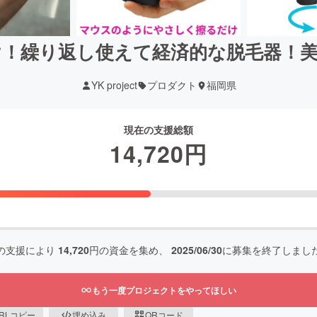
！繰り返し使えて経済的な脱毛器！
YK project
プロダクト
福岡県
現在の支援総額
14,720
円
の支援により
14,720
円の資金を集め、
2025/06/30
に募集を終了しまし
もう一度プロジェクトをやってほしい
RLコピー
埋め込み
QRコード