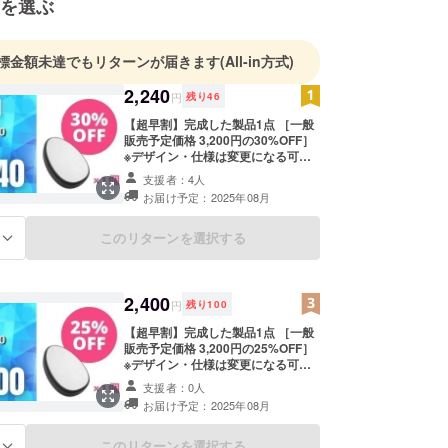
を選ぶ
標金額未達でもリターンが届きます
(All-in方式)
2,240
円
残り
46
【超早割】完成した製品1点 ［一般
販売予定価格 3,200円の30%OFF］
※デザイン・仕様は変更になる可能
性もございます。ご了承ください。
支援者：4人
※ご注文状況、使用部材の供給状
お届け予定：2025年08月
況、製造工程上の都合等により出荷
時期が遅れる場合があります。
このリターンを選択する
る
2,400
円
残り
100
【超早割】完成した製品1点 ［一般
販売予定価格 3,200円の25%OFF］
※デザイン・仕様は変更になる可能
性もございます。ご了承ください。
支援者：0人
※ご注文状況、使用部材の供給状
お届け予定：2025年08月
況、製造工程上の都合等により出荷
時期が遅れる場合があります。
このリターンを選択する
る