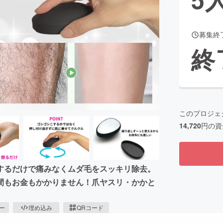
募集終
CAMPFIRE for Social Good
CAMPFIRE Creation
終
CAMPFIREふるさと納税
machi-ya
コミュニティ
このプロジェ
14,720
円の資
するだけで痛みなくムダ毛をスッキリ除去。
間もお金もかかりません！爪ヤスリ・かかと
ピー
埋め込み
QRコード