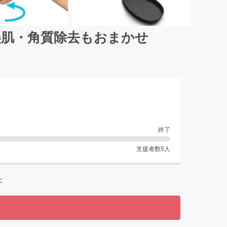
美肌・角質除去もおまかせ
終了
支援者数
5
人
た