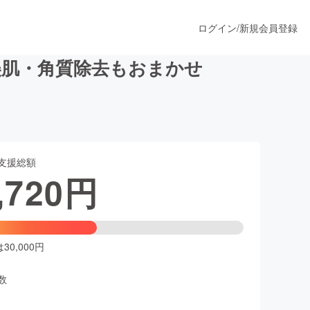
ログイン
/
新規会員登録
美肌・角質除去もおまかせ
うすぐ公開されます
支援総額
プロダクト
,720
円
ファッション
スポーツ
0,000円
数
ア
ソーシャルグッド
人