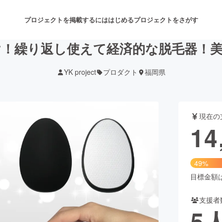
プロジェクトを掲載するには
はじめる
プロジェクトをさがす
！繰り返し使えて経済的な脱毛器！
YK project
プロダクト
福岡県
注目のリターン
注目の新着プロジェクト
募集終了が近いプロジェクト
も
現在の
音楽
舞台・パフォーマンス
14
ゲーム・サービス開発
フード・飲食店
49%
書籍・雑誌出版
アニメ・漫画
目標金額は3
支援者
チャレンジ
ビューティー・ヘルスケ
5