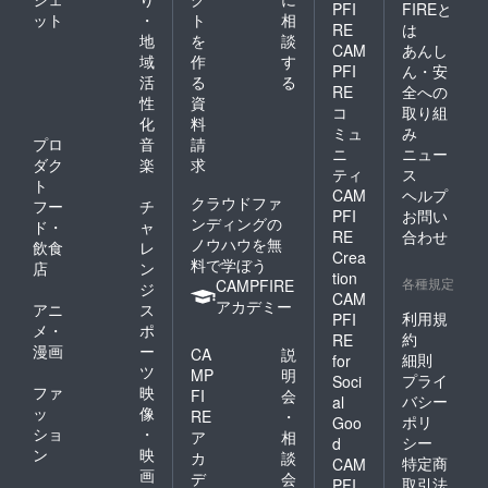
PFI
FIREと
ット
・
ト
相
RE
は
地
を
談
CAM
あんし
域
作
す
PFI
ん・安
活
る
る
RE
全への
性
資
コ
取り組
化
料
ミュ
み
プロ
音
請
ニ
ニュー
ダク
楽
求
ティ
ス
ト
CAM
ヘルプ
クラウドファ
フー
チ
PFI
お問い
ンディングの
ド・
ャ
RE
合わせ
ノウハウを無
飲食
レ
Crea
料で学ぼう
店
ン
tion
各種規定
CAMPFIRE
ジ
CAM
アカデミー
アニ
ス
利用規
PFI
メ・
ポ
約
RE
漫画
ー
CA
説
細則
for
ツ
MP
明
プライ
Soci
ファ
映
FI
会
バシー
al
ッ
像
RE
・
ポリ
Goo
ショ
・
ア
相
シー
d
ン
映
カ
談
特定商
CAM
画
デ
会
取引法
PFI