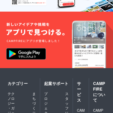
カテゴリー
起案サポート
サ
CAMP
ー
FIRE
テク
ま
プ
ス
ビ
につい
ノロ
ち
ロ
タ
ス
て
ジー
づ
ジ
ッ
・ガ
く
ェ
フ
CAM
CAMP
ジェ
り
ク
に