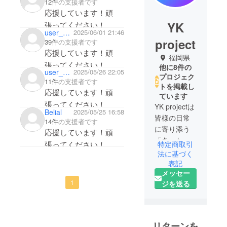
12件
の支援者です
応援しています！頑
YK
張ってください！
user_4def44ea5d84
2025/06/01 21:46
project
39件
の支援者です
応援しています！頑
福岡県
張ってください！
他に8件の
user_e4672061dcf4
2025/05/26 22:05
プロジェク
11件
の支援者です
トを掲載し
応援しています！頑
ています
張ってください！
YK projectは
Belial
2025/05/25 16:58
皆様の日常
14件
の支援者です
に寄り添う
応援しています！頑
「あったら
張ってください！
特定商取引
便利」な製
法に基づく
品をお届け
表記
メッセー
します。
1
ジを送る
リターンを