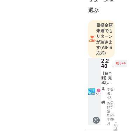
選ぶ
目標金額
未達でも
リターン
が届きま
す
(All-in
方式)
2,2
残り46
40
円
【超早
割】完
成した
製品1点
支援
［一般
者：
販売予
4人
定価格
お届
3,200円
け予
の
定：
30%OF
2025
年08
F］ ※デ
こ
月
ザイ
の
リ
ン・仕
タ