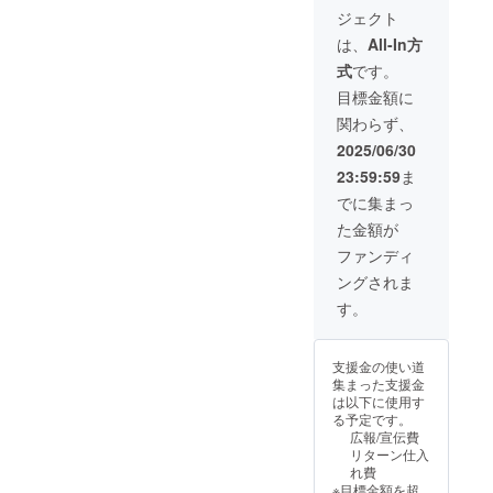
性もご
ます。
ジェクト
ざいま
す。ご
は、
All-In方
了承く
式
です。
ださ
い。 ※
目標金額に
ご注文
関わらず、
状況、
使用部
2025/06/30
材の供
23:59:59
ま
給状
況、製
でに集まっ
造工程
た金額が
上の都
合等に
ファンディ
より出
ングされま
荷時期
が遅れ
す。
る場合
があり
ます。
支援金の使い道
集まった支援金
は以下に使用す
る予定です。
広報/宣伝費
リターン仕入
れ費
※目標金額を超