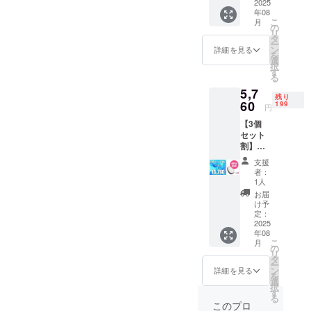
の
2025
造工程
年08
35%OF
上の都
こ
月
F］ ※デ
合等に
の
リ
ザイ
より出
タ
ー
ン・仕
荷時期
ン
詳細を見る
を
様は変
が遅れ
選
択
更にな
る場合
す
る
る可能
があり
5,7
性もご
ます。
残り
ざいま
60
199
円
す。ご
【3個
了承く
セット
ださ
割】完
い。 ※
成した
ご注文
支援
製品点
状況、
者：
［一般
使用部
1人
販売予
材の供
お届
定価格
給状
け予
9,600円
況、製
定：
の
2025
造工程
年08
40%OF
上の都
こ
月
F］ ※デ
合等に
の
リ
ザイ
より出
タ
ー
ン・仕
荷時期
ン
詳細を見る
を
様は変
が遅れ
選
択
更にな
る場合
す
る
る可能
があり
このプロ