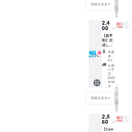
ー
様は変
ン
詳細を見る
を
更にな
選
択
る可能
す
る
性もご
2,4
ざいま
残り
す。ご
00
100
円
了承く
【超早
ださ
割】完
い。 ※
成した
ご注文
製品1点
状況、
支援
［一般
使用部
者：
販売予
材の供
0人
定価格
給状
お届
3,200円
況、製
け予
の
造工程
定：
25%OF
2025
上の都
年08
F］ ※デ
合等に
こ
月
ザイ
より出
の
リ
ン・仕
荷時期
タ
ー
様は変
が遅れ
ン
詳細を見る
を
更にな
る場合
選
択
る可能
があり
す
る
性もご
ます。
2,5
ざいま
残り
す。ご
60
500
円
了承く
【Cam
ださ