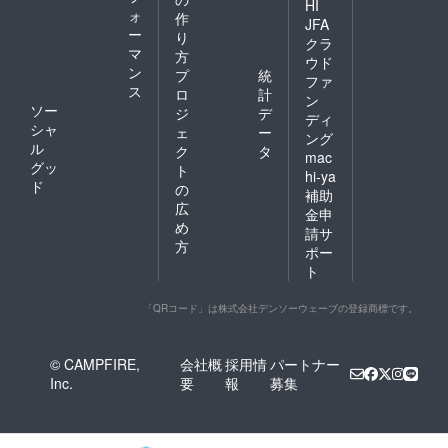
HI
ォ
作
JFA
ー
り
クラ
マ
方
ウド
ン
プ
統
ファ
ス
ロ
計
ン
ソー
ジ
デ
ディ
シャ
ェ
ー
ング
ル
ク
タ
mac
グッ
ト
hi-ya
ド
の
補助
広
金申
め
請サ
方
ポー
ト
「QRコード」は株式会社デンソーウェーブの登録商標です。
© CAMPFIRE,
会社概
採用情
パートナー
Inc.
要
報
募集