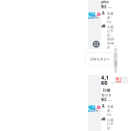
pfire
い。 ※
割】完
ご注文
成した
状況、
支援
製品1点
使用部
者：
［一般
材の供
0人
販売予
給状
お届
定価格
況、製
け予
3,200円
造工程
定：
の
2025
上の都
年08
20%OF
合等に
こ
月
F］ ※デ
より出
の
リ
ザイ
荷時期
タ
ー
ン・仕
が遅れ
ン
詳細を見る
を
様は変
る場合
選
択
更にな
があり
す
る
る可能
ます。
4,1
性もご
残り
ざいま
60
300
円
す。ご
【2個
了承く
セット
ださ
割】完
い。 ※
成した
ご注文
支援
製品点
状況、
者：
［一般
使用部
0人
販売予
材の供
お届
定価格
給状
け予
6,400円
況、製
定：