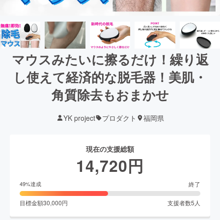
マウスみたいに擦るだけ！繰り返
し使えて経済的な脱毛器！美肌・
角質除去もおまかせ
YK project
プロダクト
福岡県
現在の支援総額
14,720
円
終了
49
%達成
目標金額
30,000
円
支援者数
5
人