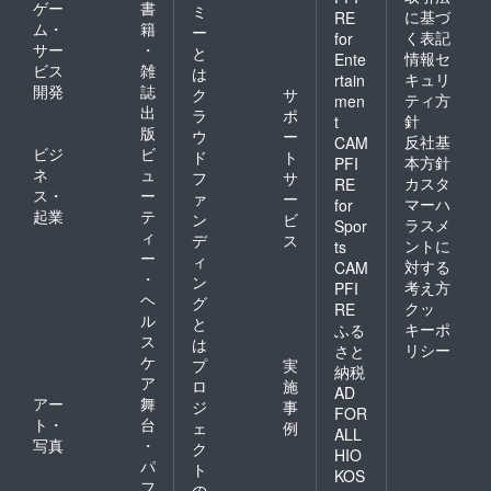
ゲー
書
ミ
に基づ
RE
ム・
籍
ー
く表記
for
サー
・
と
情報セ
Ente
ビス
雑
は
キュリ
rtain
開発
誌
ク
サ
ティ方
men
出
ラ
ポ
針
t
版
ウ
ー
反社基
CAM
ビジ
ビ
ド
ト
本方針
PFI
ネ
ュ
フ
サ
カスタ
RE
ス・
ー
ァ
ー
マーハ
for
起業
テ
ン
ビ
ラスメ
Spor
ィ
デ
ス
ントに
ts
ー
ィ
対する
CAM
・
ン
考え方
PFI
ヘ
グ
クッ
RE
ル
と
キーポ
ふる
ス
は
リシー
さと
ケ
プ
実
納税
ア
ロ
施
AD
アー
舞
ジ
事
FOR
ト・
台
ェ
例
ALL
写真
・
ク
HIO
パ
ト
KOS
フ
の