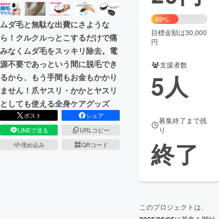
まちづくり・地域活性化
49%
ムダ毛と無駄な出費にさような
目標金額は30,000
ら！クルクルっとこするだけで痛
円
CAMPFIRE for Social Good
CAMPFIRE Creation
みなくムダ毛をスッキリ除去。電
CAMPFIREふるさと納税
machi-ya
コミュニティ
源不要であっという間に脱毛でき
支援者数
5
人
るから、もう手間もお金もかかり
ません！爪ヤスリ・かかとヤスリ
としても使える全身ケアグッズ
ポスト
シェア
募集終了まで残
り
LINEで送る
URLコピー
終了
埋め込み
QRコード
このプロジェクトは、