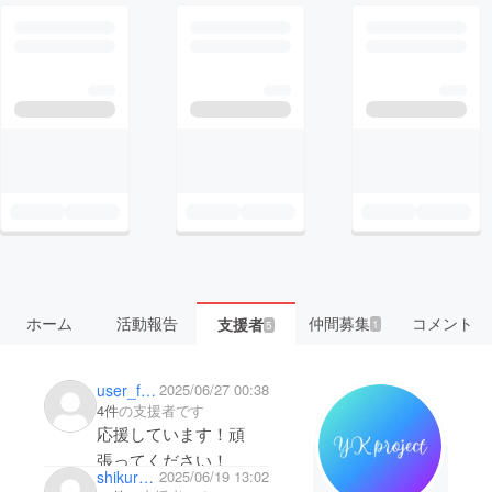
ホーム
活動報告
仲間募集
コメント
支援者
1
5
user_fcba80521194
2025/06/27 00:38
4件
の支援者です
応援しています！頑
張ってください！
shikuramen_3gou
2025/06/19 13:02