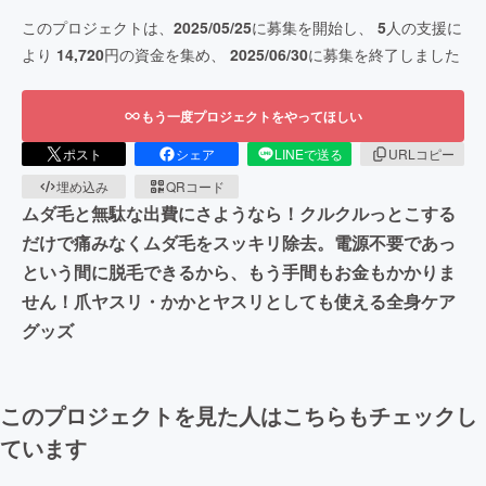
このプロジェクトは、
2025/05/25
に募集を開始し、
5
人の支援に
より
14,720
円の資金を集め、
2025/06/30
に募集を終了しました
もう一度プロジェクトをやってほしい
ポスト
シェア
LINEで送る
URLコピー
埋め込み
QRコード
ムダ毛と無駄な出費にさようなら！クルクルっとこする
だけで痛みなくムダ毛をスッキリ除去。電源不要であっ
という間に脱毛できるから、もう手間もお金もかかりま
せん！爪ヤスリ・かかとヤスリとしても使える全身ケア
グッズ
このプロジェクトを見た人はこちらもチェックし
ています