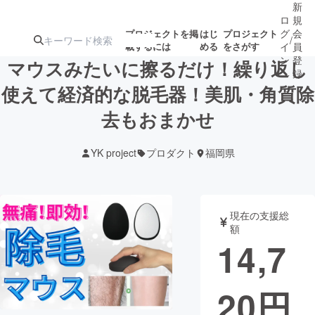
新
ロ
規
グ
会
プロジェクトを掲
はじ
プロジェクト
/
載するには
める
をさがす
イ
員
ン
登
マウスみたいに擦るだけ！繰り返し
録
使えて経済的な脱毛器！美肌・角質除
去もおまかせ
人気のプロ
注目のリ
注目の新着プロ
募集終了が近いプ
もうすぐ公開
ジェクト
ターン
ジェクト
ロジェクト
されます
YK project
プロダクト
福岡県
アート・写真
音楽
現在の支援総
テクノロジー・ガジェット
ゲーム・サ
額
14,7
映像・映画
書籍・雑誌
20
円
ビジネス・起業
チャレンジ