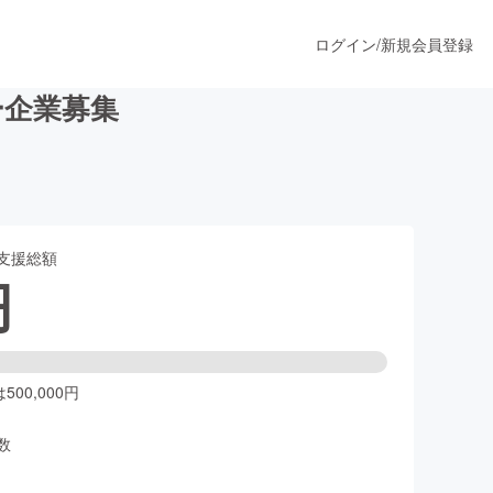
ログイン
/
新規会員登録
ー企業募集
うすぐ公開されます
支援総額
プロダクト
円
ファッション
スポーツ
00,000円
数
ア
ソーシャルグッド
人