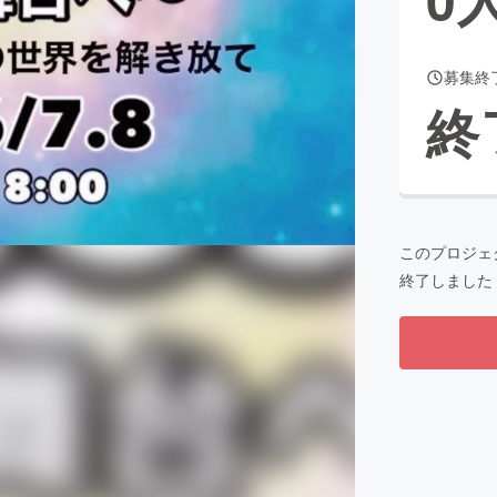
募集終
CAMPFIRE for Social Good
CAMPFIRE Creation
終
CAMPFIREふるさと納税
machi-ya
コミュニティ
このプロジェ
終了しました