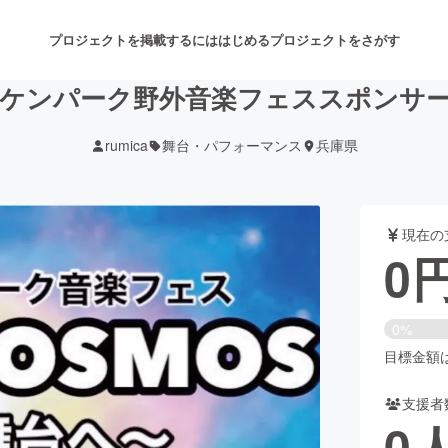
プロジェクトを掲載するには
はじめる
プロジェクトをさがす
ケンパーク野外音楽フェススポンサ
rumica
舞台・パフォーマンス
兵庫県
注目のリターン
注目の新着プロジェクト
募集終了が近いプロジェクト
も
現在の
音楽
舞台・パフォーマンス
0
ゲーム・サービス開発
フード・飲食店
0%
書籍・雑誌出版
アニメ・漫画
目標金額は5
支援者
チャレンジ
ビューティー・ヘルスケ
0