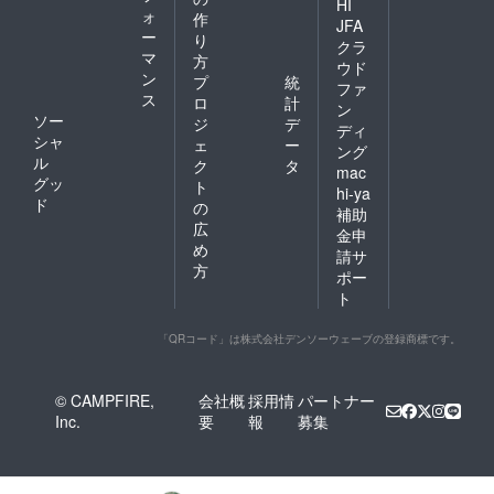
HI
ォ
作
JFA
ー
り
クラ
マ
方
ウド
ン
プ
統
ファ
ス
ロ
計
ン
ソー
ジ
デ
ディ
シャ
ェ
ー
ング
ル
ク
タ
mac
グッ
ト
hi-ya
ド
の
補助
広
金申
め
請サ
方
ポー
ト
「QRコード」は株式会社デンソーウェーブの登録商標です。
© CAMPFIRE,
会社概
採用情
パートナー
Inc.
要
報
募集