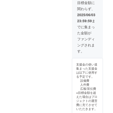
間：
目標金額に
2025年
関わらず、
6月7日
AM9:00
2025/06/03
~PM18:
23:59:59
ま
00 6月8
日
でに集まっ
AM9:00
た金額が
〜
PM18:0
ファンディ
0までの
ングされま
両日。
・掲載
す。
方法：
ロゴ・
バナー
支援金の使い道
掲載。
集まった支援金
掲載サ
は以下に使用す
イズは
る予定です。
428×12
設備費
0ピクセ
人件費
ル ・注
広報/宣伝費
意事
※目標金額を超
項：支
えた場合はプロ
援時、
ジェクトの運営
必ず備
費に充てさせて
考欄に
いただきます。
掲載を