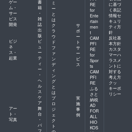
ゲー
書
ミ
に基づ
RE
ム・
籍
ー
く表記
for
サー
・
と
情報セ
Ente
ビス
雑
は
キュリ
rtain
開発
誌
ク
サ
ティ方
men
出
ラ
ポ
針
t
版
ウ
ー
反社基
CAM
ビジ
ビ
ド
ト
本方針
PFI
ネ
ュ
フ
サ
カスタ
RE
ス・
ー
ァ
ー
マーハ
for
起業
テ
ン
ビ
ラスメ
Spor
ィ
デ
ス
ントに
ts
ー
ィ
対する
CAM
・
ン
考え方
PFI
ヘ
グ
クッ
RE
ル
と
キーポ
ふる
ス
は
リシー
さと
ケ
プ
実
納税
ア
ロ
施
AD
アー
舞
ジ
事
FOR
ト・
台
ェ
例
ALL
写真
・
ク
HIO
パ
ト
KOS
フ
の