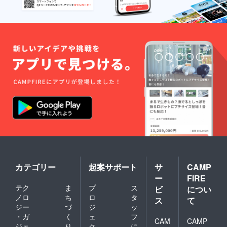
カテゴリー
起案サポート
サ
CAMP
ー
FIRE
テク
ま
プ
ス
ビ
につい
ノロ
ち
ロ
タ
ス
て
ジー
づ
ジ
ッ
・ガ
く
ェ
フ
CAM
CAMP
ジェ
り
ク
に