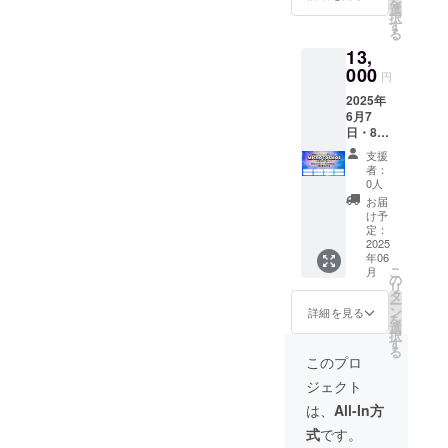
を
選
択
す
る
13,
000
円
2025年
6月7
日・8日
開催の
支援
神戸メ
者：
リケン
0人
パーク
お届
音楽
け予
フェス
定：
にて、
2025
年06
ステー
こ
月
ジ背面
の
リ
「メリ
タ
ー
ケン
ン
詳細を見る
を
パーク
選
択
ビジョ
す
る
ン」に
このプロ
企業ロ
ジェクト
ゴを放
映しま
は、
All-In方
す。 ・
式
です。
掲載期