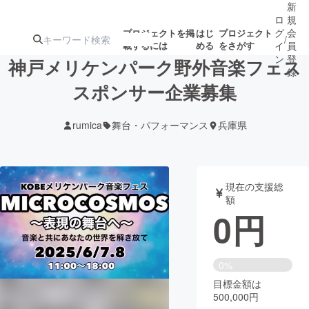
新
ロ
規
グ
会
プロジェクトを掲
はじ
プロジェクト
/
載するには
める
をさがす
イ
員
ン
登
神戸メリケンパーク野外音楽フェス
録
スポンサー企業募集
人気のプロ
注目のリ
注目の新着プロ
募集終了が近いプ
もうすぐ公開
rumica
舞台・パフォーマンス
兵庫県
ジェクト
ターン
ジェクト
ロジェクト
されます
アート・写真
音楽
現在の支援総
額
0
円
テクノロジー・ガジェット
ゲーム・サ
映像・映画
書籍・雑誌
0%
目標金額は
500,000円
ビジネス・起業
チャレンジ