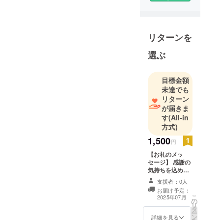
くするイベ
ントやマル
https://line.me/ti/p/7_78
シェを開催
znYfej
リターンを
して提供し
ていきます✨️
選ぶ
応援よろし
くお願いし
目標金額
ます‼️
未達でも
リターン
が届きま
す
(All-in
方式)
1,500
円
【お礼のメッ
セージ】 感謝の
気持ちを込め
て、お礼のメッ
支援者：0人
セージをお送り
お届け予定：
します。
こ
2025年07月
の
リ
タ
ー
ン
詳細を見る