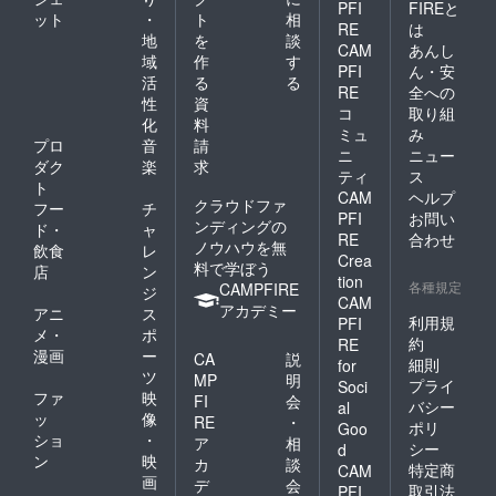
PFI
FIREと
ット
・
ト
相
RE
は
地
を
談
CAM
あんし
域
作
す
PFI
ん・安
活
る
る
RE
全への
性
資
コ
取り組
化
料
ミュ
み
プロ
音
請
ニ
ニュー
ダク
楽
求
ティ
ス
ト
CAM
ヘルプ
クラウドファ
フー
チ
PFI
お問い
ンディングの
ド・
ャ
RE
合わせ
ノウハウを無
飲食
レ
Crea
料で学ぼう
店
ン
tion
各種規定
CAMPFIRE
ジ
CAM
アカデミー
アニ
ス
利用規
PFI
メ・
ポ
約
RE
漫画
ー
CA
説
細則
for
ツ
MP
明
プライ
Soci
ファ
映
FI
会
バシー
al
ッ
像
RE
・
ポリ
Goo
ショ
・
ア
相
シー
d
ン
映
カ
談
特定商
CAM
画
デ
会
取引法
PFI