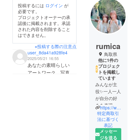
投稿するには
ログイン
が
必要です。
プロジェクトオーナーの承
認後に掲載されます。承認
された内容を削除すること
はできません。
rumica
※投稿する際の注意点
user_8da41a928fe4
鳥取県
2025/05/21 16:55
他に1件の
あなたの素晴らしい
プロジェク
トを掲載し
アートワーク、写真、
ています
イラストに感銘を受け
みんなが主
たので連絡しました。
役✨️一人一人
厳選した作品を NFT
が自分の好
として 1 点あたり
きを表現し
https://www.instagram.com/microc999?igsh=MTViZms4YWN6YWFkeQ%3D%3D&utm_source=qr
7,000 ドルで購入した
よう！
特定商取引
いと思っています。こ
Microcosmo
法に基づく
の取引を円滑に進める
表記
sはみんなが
メッセー
ために、Line からご連
輝ける場
ジを送る
や、わくわ
絡ください