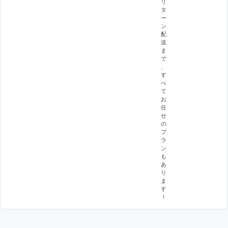
リ
タ
ー
ン
配
送
ま
で
、
す
べ
て
お
任
せ
の
プ
ラ
ン
も
あ
り
ま
す
！