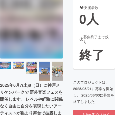
支援者数
まちづくり・地域活性化
0
人
CAMPFIRE for Social Good
CAMPFIRE Creation
CAMPFIREふるさと納税
machi-ya
コミュニティ
募集終了まで残
り
終了
このプロジェクトは、
2025年6月7(土)8（日）に神戸メ
2025/05/21
に募集を開始
リケンパークで 野外音楽フェスを
し、
2025/06/03
に募集を
開催します。 レベルや経験に関係
終了しました
なく自由に自分を表現したいアー
ティストが集まり舞台で披露しま
もう一度プロジェク