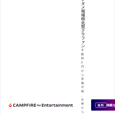
タ
メ
領
域
特
化
型
ク
ラ
フ
ァ
ン
手
数
料
0
円
か
ら
実
施
可
能
。
企
画
掲載
無料
か
ら