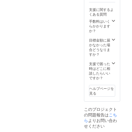
希望さ
れる企
支援に関するよ
業名、
くある質問
担当者
のお名
手数料はいく
前と
らかかります
メール
か？
アドレ
スをご
目標金額に届
記入く
かなかった場
ださ
合どうなりま
い。 ロ
すか？
ゴやバ
ナーな
支援で困った
どの画
時はどこに相
像の受
談したらいい
け渡し
ですか？
につい
ては、
ヘルプページを
メール
見る
にてご
連絡さ
せてい
このプロジェクト
ただき
の問題報告は
ます。
こち
ら
よりお問い合わ
せください