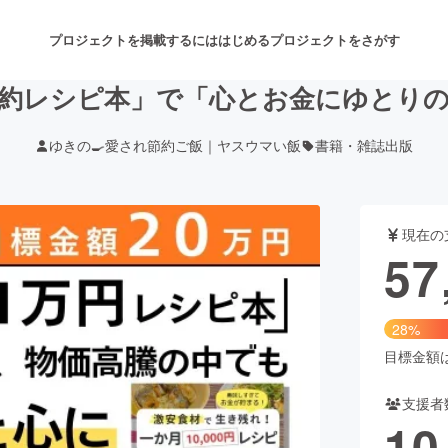
プロジェクトを掲載するには
はじめる
プロジェクトをさがす
約レシピ本」で「心とお金にゆとり
ゆきの🍳愛され節約ご飯｜ヤスウマい飯
書籍・雑誌出版
注目のリターン
注目の新着プロジェクト
募集終了が近いプロジェクト
も
現在の
音楽
舞台・パフォーマンス
57
ゲーム・サービス開発
フード・飲食店
28%
書籍・雑誌出版
アニメ・漫画
目標金額は2
支援者
チャレンジ
ビューティー・ヘルスケ
10