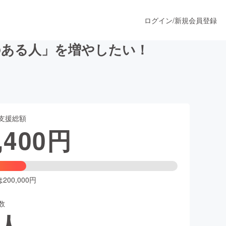
ログイン
/
新規会員登録
のある人」を増やしたい！
うすぐ公開されます
支援総額
プロダクト
,400
円
ファッション
スポーツ
00,000円
数
ア
ソーシャルグッド
人