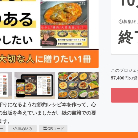
募集終
CAMPFIRE for Social Good
CAMPFIRE Creation
終
CAMPFIREふるさと納税
machi-ya
コミュニティ
このプロジェ
57,400
円の資
守りになるような節約レシピ本を作って、心
の出版を考えていましたが、紙の書籍での要
ます。
ピー
埋め込み
QRコード