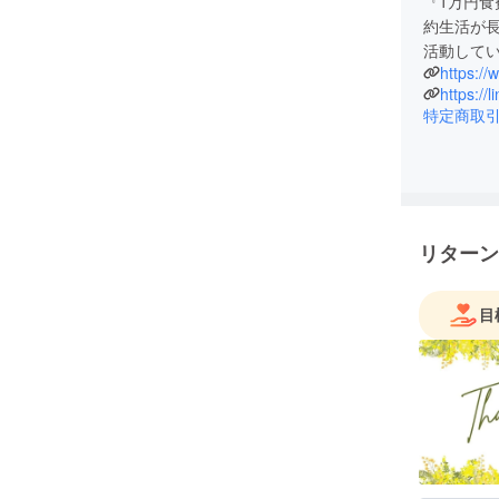
ィールに記載されているメールアドレスか、
『1万円食
約生活が
いです。もしかしたら、追加のサポートとして
活動して
https://
特定商取
リターン
目