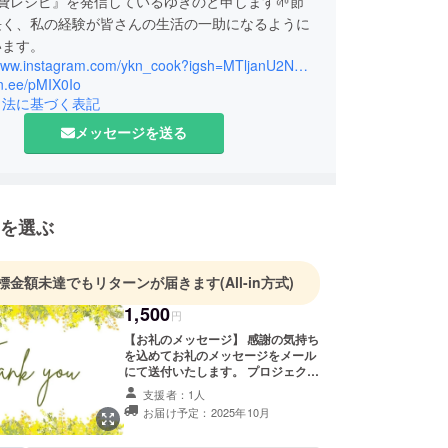
費レシピ』を発信しているゆきのと申します🌱節
長く、私の経験が皆さんの生活の一助になるように
います。
https://www.instagram.com/ykn_cook?igsh=MTljanU2NTMyeDhiOQ%3D%3D&utm_source=qr
lin.ee/pMIX0Io
引法に基づく表記
メッセージを送る
を選ぶ
標金額未達でもリターンが届きます
(All-in方式)
1,500
円
【お礼のメッセージ】 感謝の気持ち
を込めてお礼のメッセージをメール
にて送付いたします。 プロジェクト
に賛同して、ただ純粋に応援してく
支援者：1人
ださる方ご支援よろしくお願いいた
お届け予定：2025年10月
します。