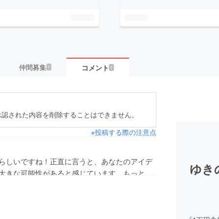
仲間募集
コメント
1
1
承認された内容を削除することはできません。
※投稿する際の注意点
らしいですね！正直に言うと、あなたのアイデ
ゆき
大きな可能性があると感じています。もっとあ
いです！集めた資金はプロジェクトの重要なス
このプロジェクトが完全に実現された場合、ど
ますか？詳細をお話しできることを楽しみにし