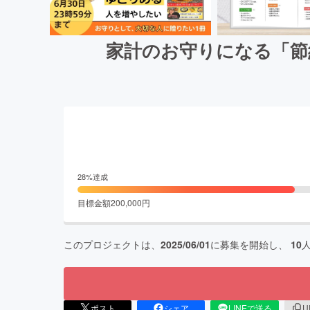
家計のお守りになる「節
28
%達成
目標金額
200,000
円
このプロジェクトは、
2025/06/01
に募集を開始し、
10
ポスト
シェア
LINEで送る
U