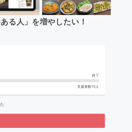
のある人」を増やしたい！
終了
支援者数
10
人
た