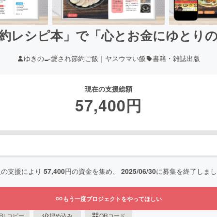
約レシピ本」で「心とお金にゆとり
ゆきの🍳愛され節約ご飯｜ヤスウマい飯
書籍・雑誌出版
現在の支援総額
57,400
円
人の支援により
57,400
円の資金を集め、
2025/06/30
に募集を終了しまし
もう一度プロジェクトをやってほしい
RLコピー
埋め込み
QRコード