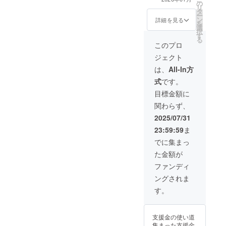
の
レルギー表示 小
リ
タ
麦・大豆 賞味期
ー
ン
限 製造日より
詳細を見る
を
選
12ヶ月
択
す
る
このプロ
ジェクト
は、
All-In方
式
です。
目標金額に
関わらず、
2025/07/31
23:59:59
ま
でに集まっ
た金額が
ファンディ
ングされま
す。
支援金の使い道
集まった支援金