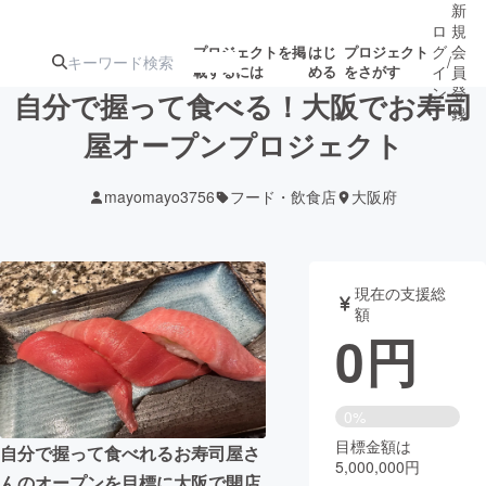
新
ロ
規
グ
会
プロジェクトを掲
はじ
プロジェクト
/
載するには
める
をさがす
イ
員
ン
登
自分で握って食べる！大阪でお寿司
録
屋オープンプロジェクト
人気のプロ
注目のリ
注目の新着プロ
募集終了が近いプ
もうすぐ公開
mayomayo3756
フード・飲食店
大阪府
ジェクト
ターン
ジェクト
ロジェクト
されます
アート・写真
音楽
現在の支援総
額
0
円
テクノロジー・ガジェット
ゲーム・サ
映像・映画
書籍・雑誌
0%
目標金額は
自分で握って食べれるお寿司屋さ
5,000,000円
ビジネス・起業
チャレンジ
んのオープンを目標に大阪で開店