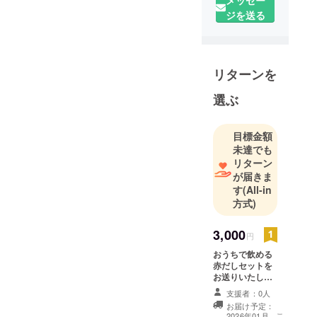
メッセー
ジを送る
リターンを
選ぶ
目標金額
未達でも
リターン
が届きま
す
(All-in
方式)
3,000
円
おうちで飲める
赤だしセットを
お送りいたしま
す。 (複数種類お
支援者：0人
送りする予定で
お届け予定：
す。) 900g×2 ア
こ
2026年01月