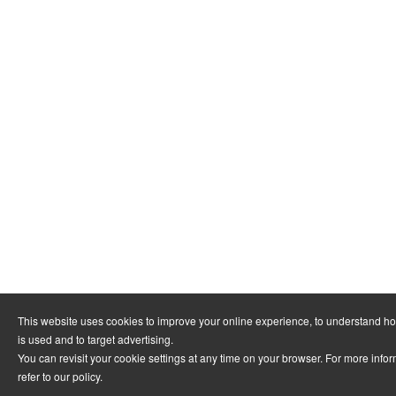
This website uses cookies to improve your online experience, to understand h
is used and to target advertising.
You can revisit your cookie settings at any time on your browser. For more info
refer to
our policy
.