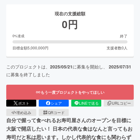
現在の支援総額
0
円
終了
0
%達成
目標金額
5,000,000
円
支援者数
0
人
このプロジェクトは、
2025/05/21
に募集を開始し、
2025/07/31
に募集を終了しました
もう一度プロジェクトをやってほしい
ポスト
シェア
LINEで送る
URLコピー
埋め込み
QRコード
自分で握って食べれるお寿司屋さんのオープンを目標に
大阪で開店したい！ 日本の代表な食はなんと言ってもお
寿司だと私は思います。しかし代表的な食にも関わらず