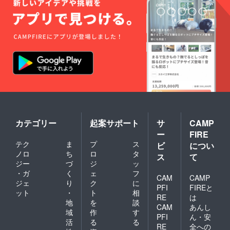
カテゴリー
起案サポート
サ
CAMP
ー
FIRE
テク
ま
プ
ス
ビ
につい
ノロ
ち
ロ
タ
ス
て
ジー
づ
ジ
ッ
・ガ
く
ェ
フ
CAM
CAMP
ジェ
り
ク
に
PFI
FIREと
ット
・
ト
相
RE
は
地
を
談
CAM
あんし
域
作
す
PFI
ん・安
活
る
る
RE
全への