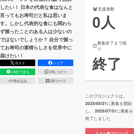
したい！ 日本の代表な食はなんと
支援者数
まちづくり・地域活性化
0
人
言ってもお寿司だと私は思いま
す。しかし代表的な食にも関わら
CAMPFIRE for Social Good
CAMPFIRE Creation
ず握ったことのある人は少ないの
CAMPFIREふるさと納税
machi-ya
コミュニティ
ではないでしょうか？ 自分で握っ
募集終了まで残
てお寿司の素晴らしさを世界中に
り
届けたい！
終了
ポスト
シェア
LINEで送る
URLコピー
埋め込み
QRコード
このプロジェクトは、
2025/05/21
に募集を開始
し、
2025/07/31
に募集を
終了しました
もう一度プロジェク