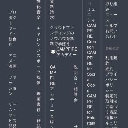
性
資
コ
取り組
化
料
ミュ
み
プロ
音
請
ニ
ニュー
ダク
楽
求
ティ
ス
ト
CAM
ヘルプ
クラウドファ
フー
チ
PFI
お問い
ンディングの
ド・
ャ
RE
合わせ
ノウハウを無
飲食
レ
Crea
料で学ぼう
店
ン
tion
各種規定
CAMPFIRE
ジ
CAM
アカデミー
アニ
ス
利用規
PFI
メ・
ポ
約
RE
漫画
ー
CA
説
細則
for
ツ
MP
明
プライ
Soci
ファ
映
FI
会
バシー
al
ッ
像
RE
・
ポリ
Goo
ショ
・
ア
相
シー
d
ン
映
カ
談
特定商
CAM
画
デ
会
取引法
PFI
ゲー
書
ミ
に基づ
RE
ム・
籍
ー
く表記
for
サー
・
と
情報セ
Ente
ビス
雑
は
キュリ
rtain
開発
誌
ク
サ