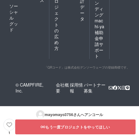
ス
ロ
計
ン
ソー
ジ
デ
ディ
シャ
ェ
ー
ング
ル
ク
タ
mac
グッ
ト
hi-ya
ド
の
補助
広
金申
め
請サ
方
ポー
ト
「QRコード」は株式会社デンソーウェーブの登録商標です。
© CAMPFIRE,
会社概
採用情
パートナー
Inc.
要
報
募集
mayomayo3756
さんへアンコール
もう一度プロジェクトをやってほしい
1