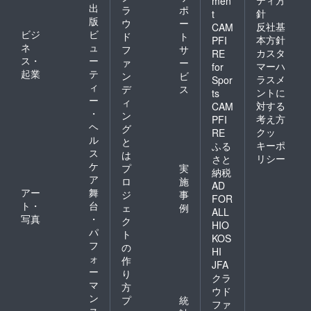
ティ方
men
出
ラ
ポ
針
t
版
ウ
ー
反社基
CAM
ビジ
ビ
ド
ト
本方針
PFI
ネ
ュ
フ
サ
カスタ
RE
ス・
ー
ァ
ー
マーハ
for
起業
テ
ン
ビ
ラスメ
Spor
ィ
デ
ス
ントに
ts
ー
ィ
対する
CAM
・
ン
考え方
PFI
ヘ
グ
クッ
RE
ル
と
キーポ
ふる
ス
は
リシー
さと
ケ
プ
実
納税
ア
ロ
施
AD
アー
舞
ジ
事
FOR
ト・
台
ェ
例
ALL
写真
・
ク
HIO
パ
ト
KOS
フ
の
HI
ォ
作
JFA
ー
り
クラ
マ
方
ウド
ン
プ
統
ファ