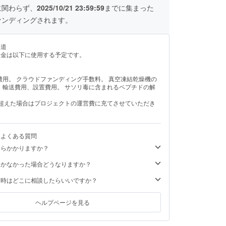
に関わらず、
2025/10/21 23:59:59
までに集まった
ァンディングされます。
い道
援金は以下に使用する予定です。
費用。 クラウドファンディング手数料。 真空凍結乾燥機の
、輸送費用、設置費用。 サソリ毒に含まれるペプチドの解
を超えた場合はプロジェクトの運営費に充てさせていただき
るよくある質問
くらかかりますか？
届かなかった場合どうなりますか？
た時はどこに相談したらいいですか？
ヘルプページを見る