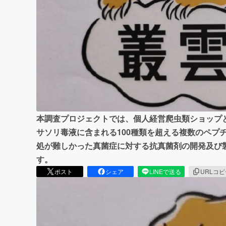
まちづくり・地域活性化
本調査プロジェクトでは、個人経営爬虫類ショップ
サソリ毒液に含まれる100種類を超える複数のペプ
処が難しかった真菌症に対する抗真菌剤の開発及び
す。
ポスト
シェア
LINEで送る
URLコ