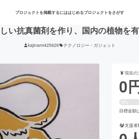
プロジェクトを掲載するには
はじめる
プロジェクトをさがす
しい抗真菌剤を作り、国内の植物を
kajinami425626
テクノロジー・ガジェット
注目のリターン
注目の新着プロジェクト
募集終了が近いプロジェクト
も
現在の
音楽
舞台・パフォーマンス
0
ゲーム・サービス開発
フード・飲食店
0%
書籍・雑誌出版
アニメ・漫画
目標金額は9
支援者
チャレンジ
ビューティー・ヘルスケ
0