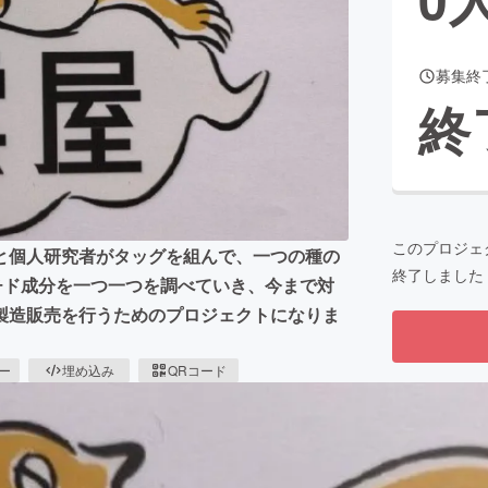
募集終
CAMPFIRE for Social Good
CAMPFIRE Creation
終
CAMPFIREふるさと納税
machi-ya
コミュニティ
このプロジェ
と個人研究者がタッグを組んで、一つの種の
終了しました
チド成分を一つ一つを調べていき、今まで対
製造販売を行うためのプロジェクトになりま
ピー
埋め込み
QRコード