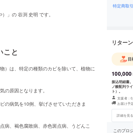
特定商取
）」の 谷渕 史明 です。
リターン
いこと
目
物）は、特定の種類のカビを除いて、植物に
100,000
振込明細書。
ノ酸配列ライ
気の原因となります。
ト）。
支援者：0
ビの病気を10例、挙げさせていただきま
お届け予定
詳細を見
点病、褐色腐敗病、赤色斑点病、うどんこ
このプロ