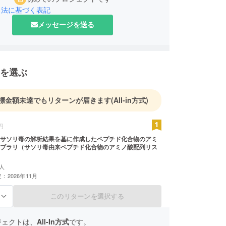
引法に基づく表記
メッセージを送る
を選ぶ
標金額未達でもリターンが届きます
(All-in方式)
円
サソリ毒の解析結果を基に作成したペプチド化合物のアミ
ブラリ（サソリ毒由来ペプチド化合物のアミノ酸配列リス
人
：2026年11月
このリターンを選択する
る
ジェクトは、
All-In方式
です。