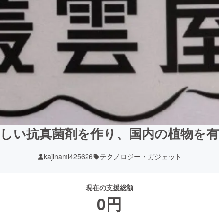
しい抗真菌剤を作り、国内の植物を
kajinami425626
テクノロジー・ガジェット
現在の支援総額
0
円