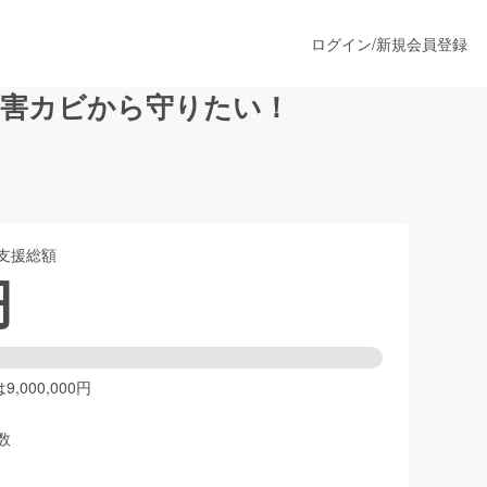
ログイン
/
新規会員登録
有害カビから守りたい！
うすぐ公開されます
支援総額
プロダクト
円
ファッション
スポーツ
,000,000円
数
ア
ソーシャルグッド
人