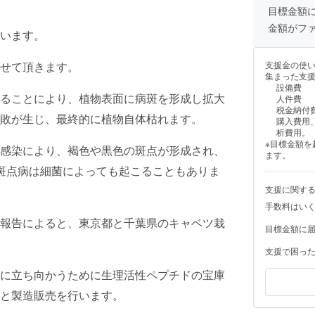
目標金額
金額がフ
います。
せて頂きます。
支援金の使
集まった支
設備費
ることにより、植物表面に病斑を形成し拡大
人件費
税金納付
敗が生じ、最終的に植物自体枯れます。
購入費用
析費用。
※目標金額
感染により、褐色や黒色の斑点が形成され、
ます。
斑点病は細菌によっても起こることもありま
支援に関す
手数料はい
報告によると、東京都と千葉県のキャベツ栽
目標金額に
支援で困っ
に立ち向かうために生理活性ペプチドの宝庫
と製造販売を行います。