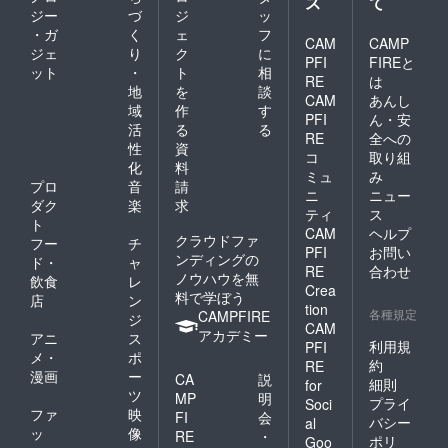
ス
て
ジー
づ
ジ
ッ
・ガ
く
ェ
フ
CAM
CAMP
ジェ
り
ク
に
PFI
FIREと
ット
・
ト
相
RE
は
地
を
談
CAM
あんし
域
作
す
PFI
ん・安
活
る
る
RE
全への
性
資
コ
取り組
化
料
ミュ
み
プロ
音
請
ニ
ニュー
ダク
楽
求
ティ
ス
ト
CAM
ヘルプ
クラウドファ
フー
チ
PFI
お問い
ンディングの
ド・
ャ
RE
合わせ
ノウハウを無
飲食
レ
Crea
料で学ぼう
店
ン
tion
各種規定
CAMPFIRE
ジ
CAM
アカデミー
アニ
ス
利用規
PFI
メ・
ポ
約
RE
漫画
ー
CA
説
細則
for
ツ
MP
明
プライ
Soci
ファ
映
FI
会
バシー
al
ッ
像
RE
・
ポリ
Goo