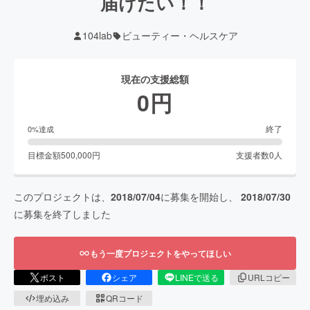
届けたい！！
104lab
ビューティー・ヘルスケア
現在の支援総額
0
円
終了
0
%達成
目標金額
500,000
円
支援者数
0
人
このプロジェクトは、
2018/07/04
に募集を開始し、
2018/07/30
に募集を終了しました
もう一度プロジェクトをやってほしい
ポスト
シェア
LINEで送る
URLコピー
埋め込み
QRコード