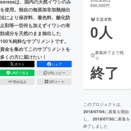
sarasaは、国内の天然イワシのみ
500,000円
を使用。独自の無添加非加熱抽出
まちづくり・地域活性化
法により保存料、着色料、酸化防
支援者数
0
人
止剤等一切何も加えずイワシの有
CAMPFIRE for Social Good
CAMPFIRE Creation
効成分を天然のまま抽出した
CAMPFIREふるさと納税
machi-ya
コミュニティ
100％純粋なサプリメントです。
資金を集めてこのサプリメントを
募集終了まで残
多くの方に届けたい！
り
ポスト
シェア
終了
LINEで送る
URLコピー
埋め込み
QRコード
このプロジェクトは、
2018/07/04
に募集を開始
し、
2018/07/30
に募集を
終了しました