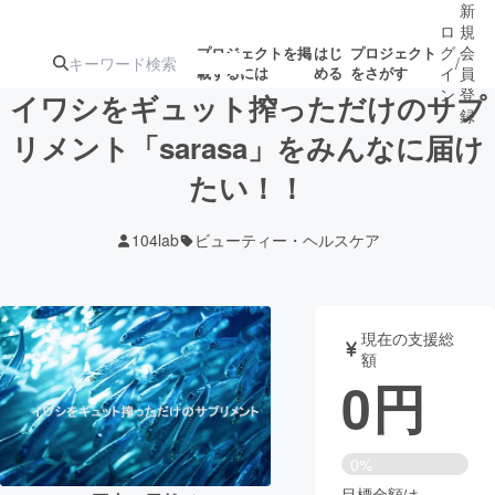
新
ロ
規
グ
会
プロジェクトを掲
はじ
プロジェクト
/
載するには
める
をさがす
イ
員
ン
登
イワシをギュット搾っただけのサプ
録
リメント「sarasa」をみんなに届け
たい！！
人気のプロ
注目のリ
注目の新着プロ
募集終了が近いプ
もうすぐ公開
ジェクト
ターン
ジェクト
ロジェクト
されます
104lab
ビューティー・ヘルスケア
アート・写真
音楽
現在の支援総
テクノロジー・ガジェット
ゲーム・サ
額
0
円
映像・映画
書籍・雑誌
0%
ビジネス・起業
チャレンジ
目標金額は