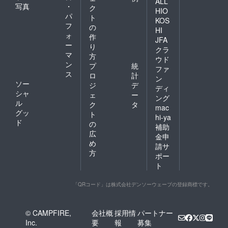
ALL
写真
・
ク
HIO
パ
ト
KOS
フ
の
HI
ォ
作
JFA
ー
り
クラ
マ
方
ウド
ン
プ
統
ファ
ス
ロ
計
ン
ソー
ジ
デ
ディ
シャ
ェ
ー
ング
ル
ク
タ
mac
グッ
ト
hi-ya
ド
の
補助
広
金申
め
請サ
方
ポー
ト
「QRコード」は株式会社デンソーウェーブの登録商標です。
© CAMPFIRE,
会社概
採用情
パートナー
Inc.
要
報
募集