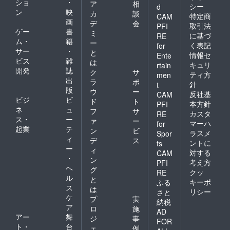
ショ
・
ア
相
シー
d
ン
映
カ
談
特定商
CAM
画
デ
会
取引法
PFI
ゲー
書
ミ
に基づ
RE
ム・
籍
ー
く表記
for
サー
・
と
情報セ
Ente
ビス
雑
は
キュリ
rtain
開発
誌
ク
サ
ティ方
men
出
ラ
ポ
針
t
版
ウ
ー
反社基
CAM
ビジ
ビ
ド
ト
本方針
PFI
ネ
ュ
フ
サ
カスタ
RE
ス・
ー
ァ
ー
マーハ
for
起業
テ
ン
ビ
ラスメ
Spor
ィ
デ
ス
ントに
ts
ー
ィ
対する
CAM
・
ン
考え方
PFI
ヘ
グ
クッ
RE
ル
と
キーポ
ふる
ス
は
リシー
さと
ケ
プ
実
納税
ア
ロ
施
AD
アー
舞
ジ
事
FOR
ト・
台
ェ
例