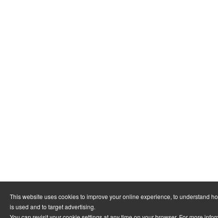
This website uses cookies to improve your online experience, to understand h
is used and to target advertising.
You can revisit your cookie settings at any time on your browser. For more info