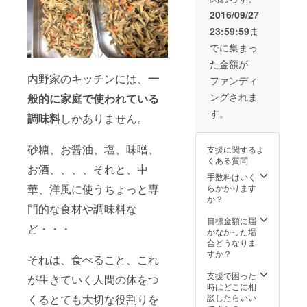
でいて
佐煮 ※
０１７
全30種
ね～！
2016/09/27
お手数
年６月
類 ～
目指せ
おかけ
23:59:59
ま
に旬の
やっ
ギネ
します
時期の
たー！
ス！～
でに集まっ
が、ご
できあ
全部食
セット
希望の
た金額が
がり
べれる
・卯の
種類の
を、滅
やん！
内野家のキッチンには、
一
花 ・牛
ファンディ
番号を
菌パッ
～５
肉と玉
応援コ
ングされま
般的に家庭で使われている
クして
セット
ねぎの
メント
お届け
※お届け
旨煮 ・
す。
の欄に
調味料
しかありません。
しま
は 一回
千切り
ご記入
す。 ※
目 ２
大根 ・
下さ
全種類
０１６
なんき
い。
砂糖、お醤油、塩、味噌、
支援に関するよ
商品名
年１２
ん煮 ・
※（送料
くある質問
は本文
月 二回
塩鮭 ・
お酒、、、、それと、中
はこち
に記載
目 ２
手数料はいく
鶏大根
らが負
してお
０１７
華、洋風に使うちょっと専
らかかります
・煮鯖
担致し
りま
年 ３月
か？
・金時
ます）
門的な食材や調味料な
す。
三回
豆 ・い
※（送料
目 ２
目標金額に届
かりこ
ど・・・
はこち
０１７
かなかった場
んにゃ
らが負
年 ６月
合どうなりま
く ・ぜ
担致し
四回
すか？
んまい
それは、食べること、これ
ます）
目 ２
・ひじ
０１７
支援で困った
き煮 ・
が生きていく人間の体をつ
年 ９月
時はどこに相
小芋煮
五回
談したらいい
くるとても大切な役割りを
・塩鯖
目 ２