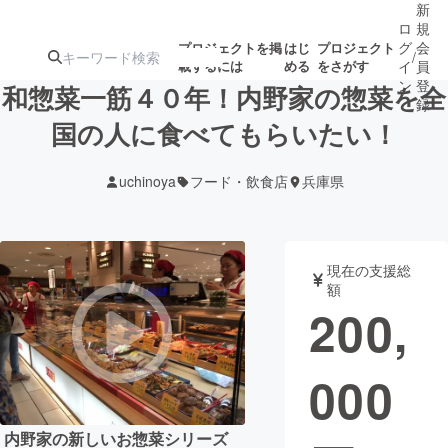
新
ロ
規
グ
会
プロジェクトを掲
はじ
プロジェクト
/
載するには
める
をさがす
イ
員
ン
登
和惣菜一筋４０年！内野家の惣菜を全
録
国の人に食べてもらいたい！
人気のプロ
注目のリ
注目の新着プロ
募集終了が近いプ
もうすぐ公開
uchinoya
フード・飲食店
兵庫県
ジェクト
ターン
ジェクト
ロジェクト
されます
アート・写真
音楽
現在の支援総
額
200,
テクノロジー・ガジェット
ゲーム・サ
000
映像・映画
書籍・雑誌
ビジネス・起業
チャレンジ
内野家の新しいお惣菜シリーズ