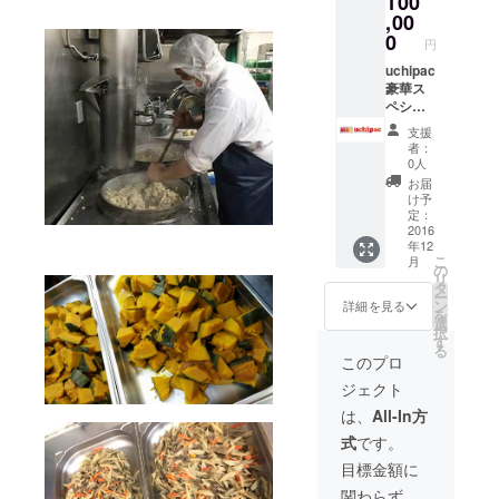
100
に記載
グ(和風)
塩鮭 ・
Ｄ。 ★
,00
してお
・ひじ
鶏大根
内野家
りま
0
き煮 ・
・煮鯖
円
HPでの
す。
鶏照り
・金時
名前掲
uchipac
※（送料
焼き ・
豆 ③お
載(ニッ
豪華ス
はこち
ハン
助け ～
クネー
ペシャ
らが負
バーグ
やば
ム可) ★
ルセッ
担致し
(トマト
い！一
支援
全30種
ト！ ★
ます）
ソース)
品足り
者：
類 ～
内野家
・豚バ
0人
ない！
やっ
スタッ
ラス
～セッ
お届
たー！
フよ
テーキ
け予
ト ・糸
全部食
り、お
定：
・焼き
コンそ
べれる
礼の手
2016
鮭 ・肉
ぼろ煮
年12
やん！
紙。 ★
ごぼう
・大豆
こ
月
～３
ちめい
の
・なん
煮 ・ぜ
リ
セッ
どさん
タ
きん煮
んまい
ー
ト。 ※
作詞作
ン
・卯の
詳細を見る
・サラ
を
お届け
曲「内
選
花 ・サ
ダチキ
択
は 一回
野家」
す
ラダチ
ン ・牛
る
目 ２
オリジ
キン ②
このプロ
肉と厚
０１６
ナルＣ
おじい
揚げ ・
ジェクト
年１２
Ｄ。 ★
ちゃん
千切り
月 二回
内野家
＆おば
は、
All-In方
大根 ・
目 ２
HPでの
あちゃ
豚バラ
式
です。
０１７
名前掲
ん ～い
ステー
年 ３月
載(ニッ
つまで
目標金額に
キ ・竹
三回
クネー
も元気
の子土
関わらず、
目 ２
ム可) ★