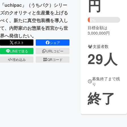
円
「uchipac」（うちパク）シリー
まちづくり・地域活性化
ズのクオリティと生産量を上げる
べく、新たに真空包装機を導入し
6%
て、内野家のお惣菜を西宮から世
目標金額は
CAMPFIRE for Social Good
CAMPFIRE Creation
3,000,000円
界へ発信したい。
CAMPFIREふるさと納税
machi-ya
コミュニティ
ポスト
シェア
支援者数
LINEで送る
URLコピー
29
人
埋め込み
QRコード
募集終了まで残
り
終了