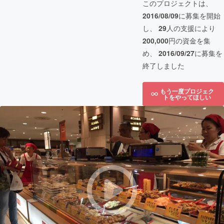
このプロジェクトは、
2016/08/09
に募集を開始
し、
29
人の支援により
200,000
円の資金を集
め、
2016/09/27
に募集を
終了しました
もう一度プロジェク
トをやってほしい