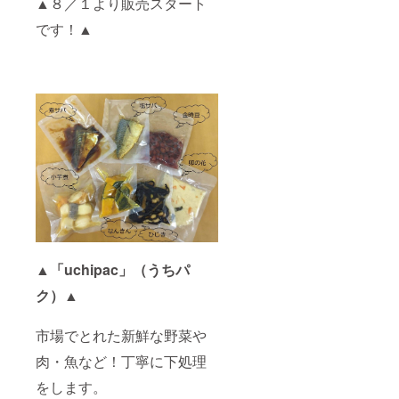
▲８／１より販売スタート
担致し
ます）
です！▲
▲「uchipac」（うちパ
ク）▲
市場でとれた新鮮な野菜や
肉・魚など！丁寧に下処理
をします。