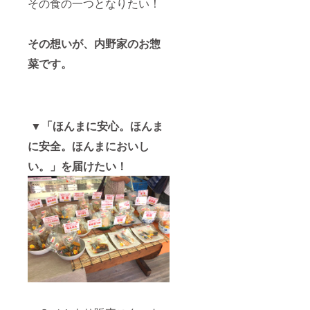
その食の一つとなりたい！
・糸コ
ンそぼ
ろ煮×２
・鶏照
その想いが、内野家のお惣
り焼き×
２ ・小
菜です。
芋煮×２
・なん
きん煮×
２ ・黒
豆甘煮×
２ ※お
▼「ほんまに安心。ほんま
手数お
に安全。ほんまにおいし
かけし
ます
い。」を届けたい！
が、ご
希望の
種類の
番号を
応援コ
メント
の欄に
ご記入
下さ
い。
※（送料
はこち
らが負