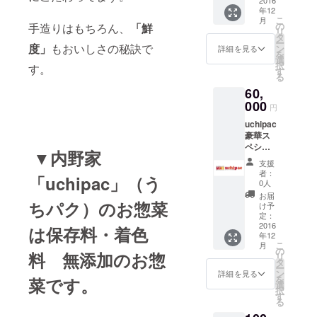
礼の手
セット
ンバー
りこん
年12
紙。 ★
を１つ
グ(和風)
にゃく
こ
月
ちめい
お選び
の
・ひじ
手造りはもちろん、
「鮮
・黒豆
リ
どさん
下さ
タ
き煮 ・
醤油煮
ー
作詞作
度」
もおいしさの秘訣で
い。 ①
ン
鶏照り
詳細を見る
・すじ
を
曲「内
離れて
選
焼き ②
こん ・
択
す。
野家」
暮らす
す
おじい
豚角煮
る
オリジ
我が子
ちゃん
・塩鯖
60,
ナルＣ
へ ～い
＆おば
※お手数
Ｄ。 ★
000
つも何
あちゃ
おかけ
円
内野家
食べて
ん ～い
します
uchipac
HPでの
るの？
つまで
が、ご
豪華ス
名前掲
～セッ
も元気
希望の
ペシャ
載(ニッ
ト ・糸
でいて
種類の
▼内野家
ルセッ
クネー
コンそ
ね～！
番号を
支援
ト！ ★
ム可) ★
ぼろ煮
目指せ
者：
応援コ
「uchipac」（う
内野家
全30種
・千切
0人
ギネ
メント
スタッ
類 ～
り大根
ス！～
お届
の欄に
フよ
ちパク）のお惣菜
やっ
・ハン
け予
セット
ご記入
り、お
たー！
定：
バーグ
・卯の
下さ
礼の手
2016
全部食
(デミグ
は保存料・着色
花 ・牛
い。
年12
紙。 ★
べれる
ラス
肉と玉
※（送料
こ
月
ちめい
やん！
の
ソース)
ねぎの
はこち
料 無添加のお惣
リ
どさん
～１
タ
・煮鯖
旨煮 ・
らが負
ー
作詞作
セット
ン
・竹の
詳細を見る
千切り
担致し
を
菜です。
曲「内
※全種類
選
子土佐
大根 ・
ます）
択
野家」
商品名
す
煮 ・ハ
なんき
る
オリジ
は本文
ンバー
ん煮 ・
ナルＣ