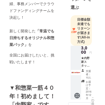
起し！ 新し
婦、事務メンバーでクラウ
選ぶ
く開発した
ドファンディングチームを
「常温でも
決起し！
日持ちする
目標金額
オリジナル
未達でも
リターン
和惣菜滅菌
新しく開発した
「常温でも
が届きま
パック」を
す
(All-in
日持ちするオリジナル和惣
全国にお届
方式)
けしたい
菜パック」
を
3,0
と、挑戦い
00
円
たします！
全国にお届けしたいと、挑
★内野
戦いたします！
家ス
タッフ
より、
支援
お礼の
者：
手紙。
10人
★『uch
お届
ipac』5
け予
▼和惣菜一筋４０
種セッ
定：
ト。 下
2016
年！初めまして！
年12
記の中
こ
月
からお
の
リ
「内野家」です。
好きな
タ