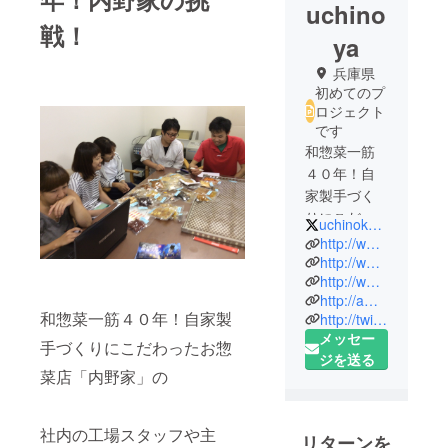
uchino
戦！
ya
兵庫県
初めてのプ
ロジェクト
です
和惣菜一筋
４０年！自
家製手づく
りにこだ
uchinokorokke
わったお惣
http://www.uchinoya.com/
菜店「内野
http://www.facebook.com/uchinoya/
http://www.facebook.com/uchinokorokke/
家」の 社内
http://ameblo.jp/uchinokorokke/
の工場ス
和惣菜一筋４０年！自家製
http://twitter.com/uchinokorokke
タッフや主
メッセー
手づくりにこだわったお惣
婦、事務メ
ジを送る
ンバーでク
菜店「内野家」の
ラウドファ
ンディング
社内の工場スタッフや主
チームを決
リターンを