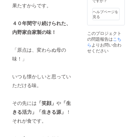
ですか？
・サラ
０１７
果たすからです。
ダチキ
年１２
ン ・ハ
ヘルプページを
月 に旬
ンバー
見る
の時期
グ(和風)
４０年間守り続けられた、
のでき
③パー
あがり
ティー
内野家自家製の味！
このプロジェクト
を、滅
～惣菜
の問題報告は
こち
菌パッ
パー
クして
ら
よりお問い合わ
ティー
お届け
「原点は、変わらぬ母の
なんて
せください
しま
なかな
味！」
す。 ※
かレア
全種類
じゃな
商品名
い？～
は本文
セット
いつも懐かしいと思ってい
に記載
・ハン
してお
バーグ
ただける味。
りま
(デミグ
す。
ラス
※（送料
ソー
その先には
「笑顔」
や
「生
はこち
ス)×２
らが負
・ハン
きる活力」「生きる源」
！
担致し
バーグ
ます）
(和風)×
それが食です。
２ ・サ
ラダチ
キン×3