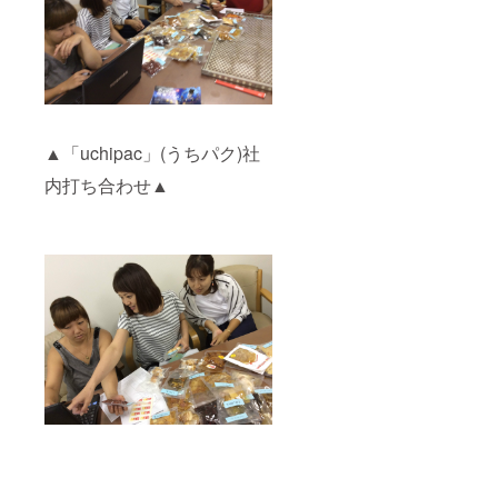
▲「uchipac」(うちパク)社
内打ち合わせ▲