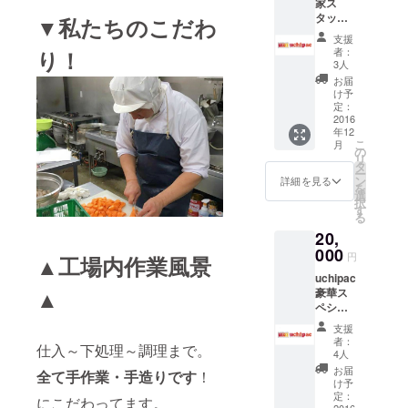
家ス
好きな
ちゃん
タッフ
セット
▼私たちのこだわ
＆おば
より、
を１つ
あちゃ
支援
お礼の
お選び
ん ～い
者：
り！
手紙。
下さ
つまで
3人
★ちめ
い。 ①
も元気
お届
いどさ
離れて
でいて
け予
ん作詞
暮らす
定：
ね～！
作曲
2016
我が子
目指せ
年12
「内野
へ ～い
ギネ
こ
月
家」オ
つも何
の
ス！～
リ
リジナ
食べて
タ
セット
ー
ルＣ
るの？
ン
・卯の
詳細を見る
を
Ｄ。 ★
～セッ
選
花 ・牛
択
内野家
ト ・糸
す
肉と玉
る
HPでの
コンそ
ねぎの
20,
名前掲
ぼろ煮
旨煮 ・
載(ニッ
000
・千切
千切り
円
▲工場内作業風景
クネー
り大根
大根 ・
uchipac
ム可)
・ハン
なんき
▲
豪華ス
★『uch
バーグ
ん煮 ・
ペシャ
ipac』
(デミグ
塩鮭 ③
ルセッ
15種
ラス
晩酌 ～
支援
ト！ ★
セッ
ソース)
いつも
者：
仕入～下処理～調理まで。
内野家
ト。 下
・煮鯖
4人
お疲れ
スタッ
記の中
・竹の
さま～
お届
全て手作業・手造りです
！
フよ
からお
子土佐
け予
セット
り、お
好きな
定：
煮 ・ハ
・いか
にこだわってます。
2016