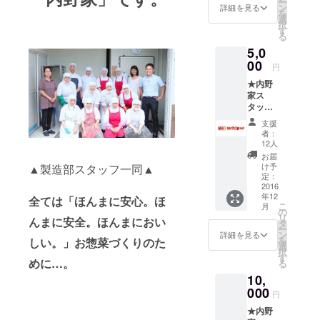
ー
セット
ン
詳細を見る
を
を１つ
選
択
お選び
す
る
下さ
5,0
い。 ①
離れて
00
円
暮らす
★内野
我が子
家ス
へ ～い
タッフ
つも何
より、
食べて
支援
お礼の
るの？
者：
手紙。
～セッ
12人
★ちめ
ト ・糸
お届
いどさ
コンそ
け予
▲製造部スタッフ一同▲
ん作詞
ぼろ煮
定：
作曲
2016
・千切
年12
「内野
り大根
全ては「ほんまに安心。ほ
こ
月
家」オ
・ハン
の
リ
んまに安全。ほんまにおい
リジナ
バーグ
タ
ー
ルＣ
(デミグ
ン
詳細を見る
を
しい。」お惣菜づくりのた
Ｄ。
ラス
選
択
★『uch
ソース)
す
めに…。
る
ipac』8
・煮鯖
10,
種セッ
・竹の
ト。 下
000
子土佐
円
記の中
煮 ②お
★内野
からお
じい