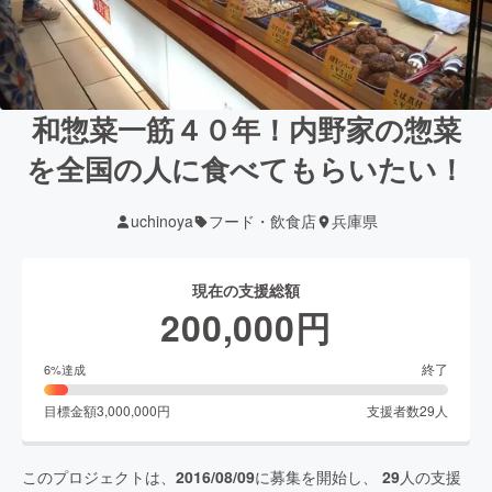
和惣菜一筋４０年！内野家の惣菜
を全国の人に食べてもらいたい！
uchinoya
フード・飲食店
兵庫県
現在の支援総額
200,000
円
終了
6
%達成
目標金額
3,000,000
円
支援者数
29
人
このプロジェクトは、
2016/08/09
に募集を開始し、
29
人の支援