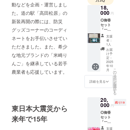
動などを企画・運営しまし
18,
000
た。道の駅「高田松原」の
円
◎御香
新装再開の際には、防災
セット
グッズコーナーのコーディ
「一本
松」 奇
支援
ネートをお手伝いさせてい
跡の一
者：
本松の
1人
ただきました。また、希少
貴重な
お届
木片を
け予
な地元ブランドの「米崎り
活用し
定：
た限定
2025
んご」を継承している若手
年10
御香
こ
月
農業者も応援しています。
セット
の
リ
をお届
タ
ー
けしま
ン
詳細を見る
を
す。震
選
択
災の記
す
る
憶を香
20,
りで感
残り19
じる特
000
円
東日本大震災から
別な体
◎御香
験をぜ
来年で15年
セット
ひご自
「一本
宅で。
松」
・数
支援