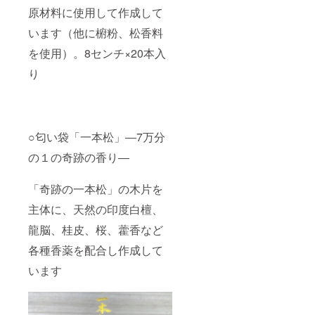
原材料に使用して作成して
います（他に椨粉、松香料
を使用）。8センチ×20本入
り
○匂い袋「一本松」―7万分
の１の奇跡の香り―
「奇跡の一本松」の木片を
主体に、天然の印度白檀、
龍脳、桂皮、桜、藿香など
各種香薬を配合し作成して
います