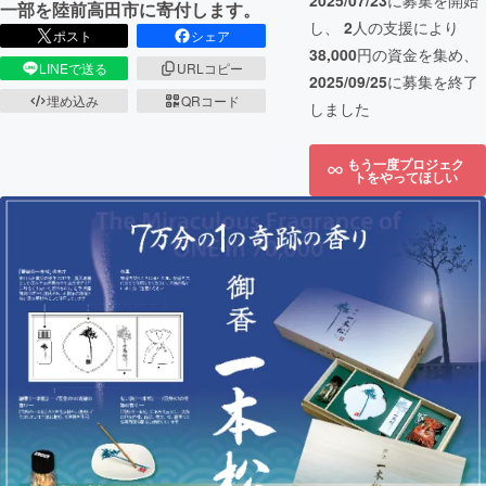
2025/07/23
に募集を開始
一部を陸前高田市に寄付します。
し、
2
人の支援により
ポスト
シェア
38,000
円の資金を集め、
LINEで送る
URLコピー
2025/09/25
に募集を終了
埋め込み
QRコード
しました
もう一度プロジェク
トをやってほしい