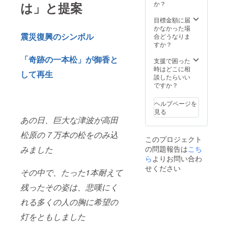
して保
は」と提案
か？
存すれ
ば1ヶ月
目標金額に届
程度日
かなかった場
持ちし
震災復興のシンボル
合どうなりま
ます
すか？
「奇跡の一本松」が御香と
支援で困った
時はどこに相
して再生
談したらいい
ですか？
ヘルプページを
見る
あの日、巨大な津波が高田
松原の７万本の松をのみ込
このプロジェクト
みました
の問題報告は
こち
ら
よりお問い合わ
せください
その中で、たった1本耐えて
残ったその姿は、悲嘆にく
れる多くの人の胸に希望の
灯をともしました