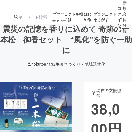
新
ロ
規
グ
会
プロジェクトを掲
はじ
プロジェクト
/
載するには
める
をさがす
イ
員
ン
登
震災の記憶を香りに込めて 奇跡の一
録
本松 御香セット “風化”を防ぐ一助
に
人気のプロ
注目のリ
注目の新着プロ
募集終了が近いプ
もうすぐ公開
ジェクト
ターン
ジェクト
ロジェクト
されます
hokutoen132
まちづくり・地域活性化
アート・写真
音楽
現在の支援総
テクノロジー・ガジェット
ゲーム・サ
額
38,0
映像・映画
書籍・雑誌
00
円
ビジネス・起業
チャレンジ