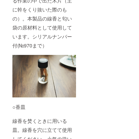
る作業の中で出た木片（主
に幹をくり抜いた際のも
の）。本製品の線香と匂い
袋の原材料として使用して
います。シリアルナンバー
付(№970まで）
○香皿
線香を焚くときに用いる
皿。線香を穴に立てて使用
してください。火気の扱い