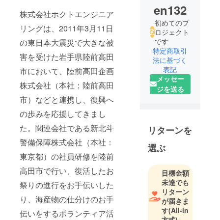
en132
株式会社ホクトエンジニア
初めてのプ
リングは、2011年3月11日
ロジェクト
です
の東日本大震災で大きな被
特定商取引
害を受けた岩手県陸前高田
法に基づく
表記
市において、陸前高田企画
メッセー
株式会社（本社：陸前高田
ジを送る
市）などと連携し、復興へ
の歩みを応援してきまし
た。関連会社である新北斗
リターンを
警備保障株式会社（本社：
選ぶ
東京都）の社員研修を陸前
高田市で行い、復活したお
目標金額
未達でも
祭りの進行をお手伝いした
リターン
り、海産物の仕分けのお手
が届きま
す
(All-in
伝いをするボランティア活
方式)