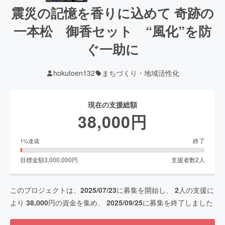
震災の記憶を香りに込めて 奇跡の
一本松 御香セット “風化”を防
ぐ一助に
hokutoen132
まちづくり・地域活性化
現在の支援総額
38,000
円
終了
1
%達成
目標金額
3,000,000
円
支援者数
2
人
このプロジェクトは、
2025/07/23
に募集を開始し、
2
人の支援に
より
38,000
円の資金を集め、
2025/09/25
に募集を終了しました