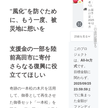
＋
量：1箱
者：
「米崎
（限定
1人
りん
“風化”を防ぐため
700セッ
お届
ご」
ト シ
け予
（サン
リアル
定：
に、もう一度、被
ふじ）
2025
ナン
年12
御香
バー
災地に想いを
こ
月
セット
付） ・
の
リ
に加え
付属
タ
ー
て「米
品：英
ン
詳細を見る
を
崎りん
語訳付
選
択
ご」の
き説明
す
る
支援金の一部を陸
セット
書 ・特
このプロ
をお届
製桐箱
ジェクト
けしま
前高田市に寄付
す。約
は、
All-In方
２キロ
さらなる復興に役
式
です。
分のサ
ンふじ
目標金額に
立ててほしい
です。
関わらず、
希少な
ブラン
2025/09/25
ドの美
奇跡の一本松の木片を活用
23:59:59
ま
味しい
りんご
して、御香として再生させ
でに集まっ
をご家
た金額が
庭で味
た御香セット「一本松」を
わって
ファンディ