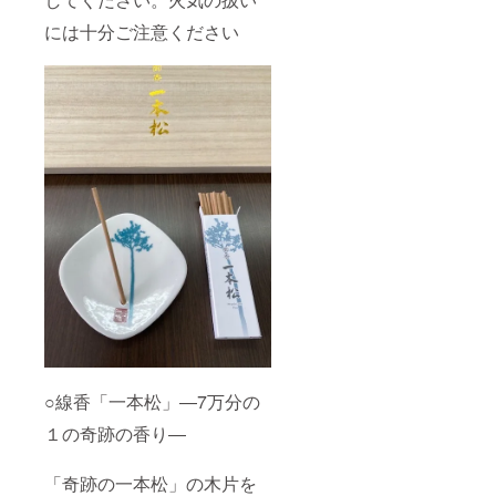
には十分ご注意ください
○線香「一本松」―7万分の
１の奇跡の香り―
「奇跡の一本松」の木片を