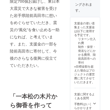
限定700個お届けし、東日本
くださ
ングされま
い。収
大震災で大きな被害を受け
穫時期
す。
に合わ
た岩手県陸前高田市に想い
せて発
送しま
をめぐらせていただき、震
支援金の使い道
す。
集まった支援金
（写真
災の“風化”を食い止める一助
は以下に使用す
はイ
る予定です。
になれば、と考えていま
メージ
リターン仕入
です）
れ費
す。また、支援金の一部を
原産
制作・保管・
国：日
陸前高田市に寄付して、今
発送などにか
本 産
かる費用、陸
地：岩
後のさらなる復興に役立て
前高田市への
手県陸
寄付
前高田
ていただきたい。
※目標金額を超
市 保存
えた場合はプロ
方法：
ジェクトの運営
冷蔵庫
費に充てさせて
の野菜
いただきます。
室に新
聞など
でくる
「一本松の木片か
支援に関するよ
んだ上
くある質問
でポリ
ら御香を作って
袋など
手数料はいく
で密閉
らかかります