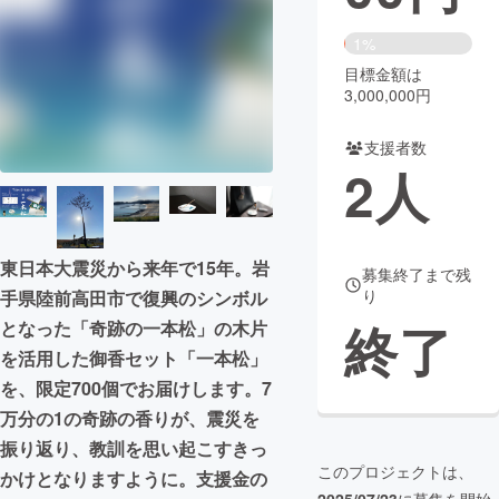
まちづくり・地域活性化
1%
目標金額は
3,000,000円
CAMPFIRE for Social Good
CAMPFIRE Creation
CAMPFIREふるさと納税
machi-ya
コミュニティ
支援者数
2
人
東日本大震災から来年で15年。岩
募集終了まで残
り
手県陸前高田市で復興のシンボル
終了
となった「奇跡の一本松」の木片
を活用した御香セット「一本松」
を、限定700個でお届けします。7
万分の1の奇跡の香りが、震災を
振り返り、教訓を思い起こすきっ
このプロジェクトは、
かけとなりますように。支援金の