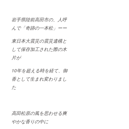
岩手県陸前高田市の、人呼
んで「奇跡の一本松」ーー
東日本大震災の震災遺構と
して保存加工された際の木
片が
10年を超える時を経て、御
香として生まれ変わりまし
た
高田松原の風を思わせる爽
やかな香りの中に