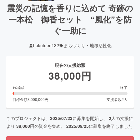
震災の記憶を香りに込めて 奇跡の
一本松 御香セット “風化”を防
ぐ一助に
hokutoen132
まちづくり・地域活性化
現在の支援総額
38,000
円
終了
1
%達成
目標金額
3,000,000
円
支援者数
2
人
このプロジェクトは、
2025/07/23
に募集を開始し、
2
人の支援に
より
38,000
円の資金を集め、
2025/09/25
に募集を終了しました