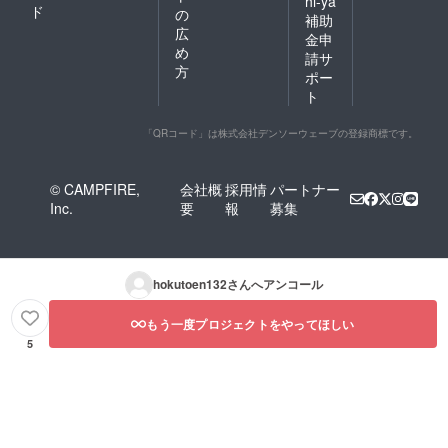
hi-ya
ド
の
補助
広
金申
め
請サ
方
ポー
ト
「QRコード」は株式会社デンソーウェーブの登録商標です。
© CAMPFIRE,
会社概
採用情
パートナー
Inc.
要
報
募集
hokutoen132
さんへアンコール
もう一度プロジェクトをやってほしい
5