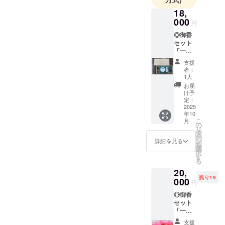
18,
000
円
◎御香
セット
「一本
松」 奇
支援
跡の一
者：
本松の
1人
貴重な
お届
木片を
け予
活用し
定：
た限定
2025
年10
御香
こ
月
セット
の
リ
をお届
タ
ー
けしま
ン
詳細を見る
を
す。震
選
択
災の記
す
る
憶を香
20,
りで感
残り19
じる特
000
円
別な体
◎御香
験をぜ
セット
ひご自
「一本
宅で。
松」
・数
支援