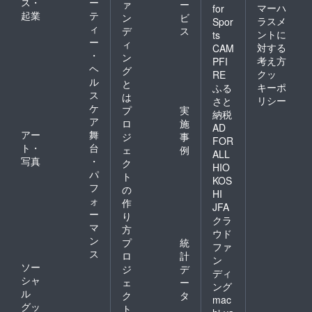
ス・
ー
ァ
ー
マーハ
for
起業
テ
ン
ビ
ラスメ
Spor
ィ
デ
ス
ントに
ts
ー
ィ
対する
CAM
・
ン
考え方
PFI
ヘ
グ
クッ
RE
ル
と
キーポ
ふる
ス
は
リシー
さと
ケ
プ
実
納税
ア
ロ
施
AD
アー
舞
ジ
事
FOR
ト・
台
ェ
例
ALL
写真
・
ク
HIO
パ
ト
KOS
フ
の
HI
ォ
作
JFA
ー
り
クラ
マ
方
ウド
ン
プ
統
ファ
ス
ロ
計
ン
ソー
ジ
デ
ディ
シャ
ェ
ー
ング
ル
ク
タ
mac
グッ
ト