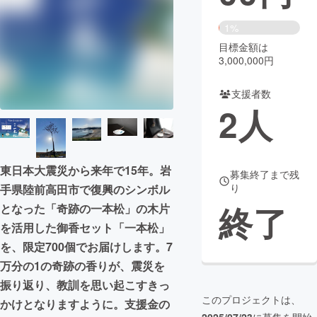
まちづくり・地域活性化
1%
目標金額は
3,000,000円
CAMPFIRE for Social Good
CAMPFIRE Creation
CAMPFIREふるさと納税
machi-ya
コミュニティ
支援者数
2
人
東日本大震災から来年で15年。岩
募集終了まで残
り
手県陸前高田市で復興のシンボル
終了
となった「奇跡の一本松」の木片
を活用した御香セット「一本松」
を、限定700個でお届けします。7
万分の1の奇跡の香りが、震災を
振り返り、教訓を思い起こすきっ
このプロジェクトは、
かけとなりますように。支援金の