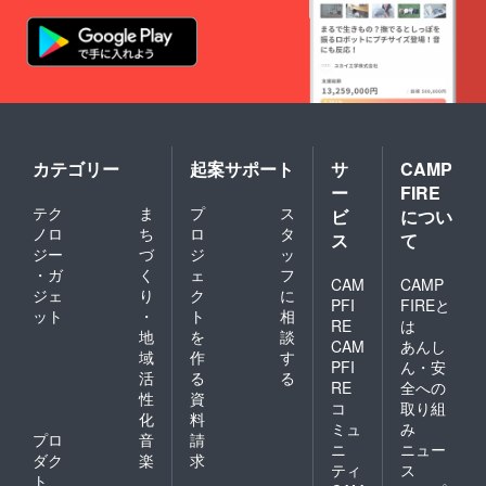
カテゴリー
起案サポート
サ
CAMP
ー
FIRE
テク
ま
プ
ス
ビ
につい
ノロ
ち
ロ
タ
ス
て
ジー
づ
ジ
ッ
・ガ
く
ェ
フ
CAM
CAMP
ジェ
り
ク
に
PFI
FIREと
ット
・
ト
相
RE
は
地
を
談
CAM
あんし
域
作
す
PFI
ん・安
活
る
る
RE
全への
性
資
コ
取り組
化
料
ミュ
み
プロ
音
請
ニ
ニュー
ダク
楽
求
ティ
ス
ト