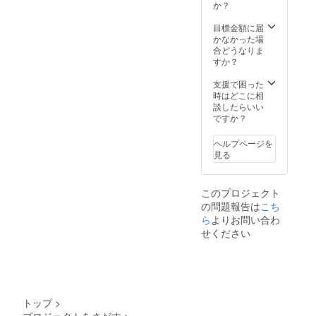
して保
か？
存すれ
ば1ヶ月
目標金額に届
程度日
かなかった場
持ちし
合どうなりま
ます
すか？
支援で困った
時はどこに相
談したらいい
ですか？
ヘルプページを
見る
このプロジェクト
の問題報告は
こち
ら
よりお問い合わ
せください
トップ
>
プロジェクトをさがす
>