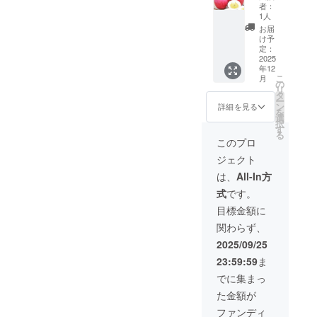
＋
量：1箱
者：
「米崎
（限定
1人
りん
700セッ
お届
ご」
ト シ
け予
（サン
リアル
定：
ふじ）
2025
ナン
年12
御香
バー
こ
月
セット
付） ・
の
リ
に加え
付属
タ
ー
て「米
品：英
ン
詳細を見る
を
崎りん
語訳付
選
択
ご」の
き説明
す
る
セット
書 ・特
このプロ
をお届
製桐箱
ジェクト
けしま
す。約
は、
All-In方
２キロ
式
です。
分のサ
ンふじ
目標金額に
です。
関わらず、
希少な
ブラン
2025/09/25
ドの美
23:59:59
ま
味しい
りんご
でに集まっ
をご家
た金額が
庭で味
わって
ファンディ