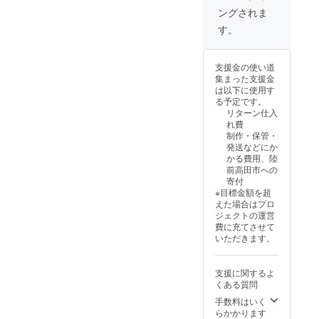
くださ
ングされま
い。収
穫時期
す。
に合わ
せて発
送しま
支援金の使い道
す。
集まった支援金
（写真
は以下に使用す
はイ
る予定です。
メージ
リターン仕入
です）
れ費
原産
制作・保管・
国：日
発送などにか
本 産
かる費用、陸
地：岩
前高田市への
手県陸
寄付
前高田
※目標金額を超
市 保存
えた場合はプロ
方法：
ジェクトの運営
冷蔵庫
費に充てさせて
の野菜
いただきます。
室に新
聞など
でくる
支援に関するよ
んだ上
くある質問
でポリ
袋など
手数料はいく
で密閉
らかかります