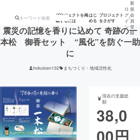
新
ロ
規
グ
会
プロジェクトを掲
はじ
プロジェクト
/
載するには
める
をさがす
イ
員
ン
登
震災の記憶を香りに込めて 奇跡の一
録
本松 御香セット “風化”を防ぐ一助
に
人気のプロ
注目のリ
注目の新着プロ
募集終了が近いプ
もうすぐ公開
ジェクト
ターン
ジェクト
ロジェクト
されます
hokutoen132
まちづくり・地域活性化
アート・写真
音楽
現在の支援総
テクノロジー・ガジェット
ゲーム・サ
額
38,0
映像・映画
書籍・雑誌
00
円
ビジネス・起業
チャレンジ