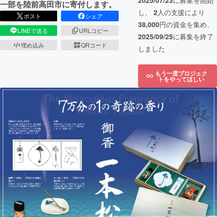
2025/07/23
に募集を開始
一部を陸前高田市に寄付します。
し、
2
人の支援により
ポスト
シェア
38,000
円の資金を集め、
LINEで送る
URLコピー
2025/09/25
に募集を終了
埋め込み
QRコード
しました
もう一度プロジェク
トをやってほしい