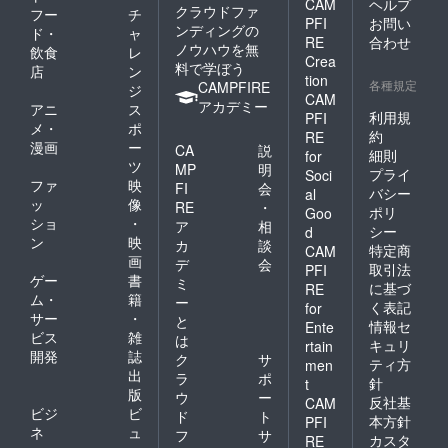
CAM
ヘルプ
クラウドファ
フー
チ
PFI
お問い
ンディングの
ド・
ャ
RE
合わせ
ノウハウを無
飲食
レ
Crea
料で学ぼう
店
ン
tion
各種規定
CAMPFIRE
ジ
CAM
アカデミー
アニ
ス
利用規
PFI
メ・
ポ
約
RE
漫画
ー
CA
説
細則
for
ツ
MP
明
プライ
Soci
ファ
映
FI
会
バシー
al
ッ
像
RE
・
ポリ
Goo
ショ
・
ア
相
シー
d
ン
映
カ
談
特定商
CAM
画
デ
会
取引法
PFI
ゲー
書
ミ
に基づ
RE
ム・
籍
ー
く表記
for
サー
・
と
情報セ
Ente
ビス
雑
は
キュリ
rtain
開発
誌
ク
サ
ティ方
men
出
ラ
ポ
針
t
版
ウ
ー
反社基
CAM
ビジ
ビ
ド
ト
本方針
PFI
ネ
ュ
フ
サ
カスタ
RE