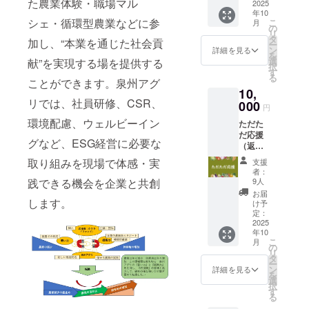
た農業体験・職場マル
容： か
ｋｇ入
2025
300ｇ～
う 150
300ｇ程
類お選
ロヘイ
年10
ら7種類
り季節
500ｇ 1
ｇ 束 ・
度 2～3
びして
ヤ 150
シェ・循環型農業などに参
こ
月
お選び
の野菜
個 ・カ
の
菊菜 袋
枚 ・芽
お入れ
ｇ1束
リ
してお
詰め合
リフラ
タ
150ｇ
キャベ
加し、“本業を通じた社会貢
します
・枝付
ー
入れし
わせ7
ワー
ン
束 ・小
詳細を見る
ツ 200
「原材
き枝豆
を
ます 10
種）秋
300ｇ～
選
松菜
献”を実現する場を提供する
ｇ 10個
料及び
300ｇ1
択
月/12月
冬野菜
500ｇ 1
す
150ｇ
程度 ・
添加物
束 ・と
る
秋冬野
12回
ことができます。泉州アグ
個 ・ス
束 ・サ
新玉ね
等の食
うもろ
10,
菜内
・泉州
ティッ
ニーレ
ぎ 700
品表示
こし
リでは、社員研修、CSR、
容： ・
アグリ
000
クカリ
タス
ｇ 2～3
円
はお届
300ｇ程
松波
で収穫
フラ
200ｇ 1
個 ・白
け商品
度 1個
環境配慮、ウェルビーイン
ただた
キャベ
したお
ワー250
個 ・レ
菜 個
のラベ
・ミニ
だ応援
ツ
米（新
ｇ 1個
タス
2000ｇ
ルに表
グなど、ESG経営に必要な
トマト
（返礼
1500ｇ
米）5kg
・人
200ｇ 1
1個 ・
記され
200ｇ程
品が不
～2000
・泉州
参 綾
個 ・セ
取り組みを現場で体感・実
大根 本
支援
ます。
度 6～
要の方
ｇ 1個
アグリ
誉 500
ロリ
者：
1000ｇ
商品開
10個 ・
向け）
・寒玉
で収穫
ｇ程度
9人
践できる機会を企業と共創
300ｇ程
程度 1
封前に
玉ねぎ
お礼の
キャベ
した季
2～3個
度 2～3
お届
本 ・か
は必ず
700ｇ程
メール
します。
ツ
節の野
・ほう
け予
枚 ・芽
ぶら
お届け
度 2～3
をお送
1500ｇ
菜詰め
定：
れんそ
キャベ
500ｇ程
のリ
個 ・里
りいた
2025
～2000
合わせ7
う 150
ツ 200
度 2～5
ターン
芋 500
年10
します
ｇ 1個
種 秋冬
ｇ 束 ・
ｇ 10個
個 ・春
に貼付
こ
ｇ ・生
月
※上乗せ
・レッ
野菜内
の
菊菜 袋
程度 ・
キャベ
された
リ
落花生
支援も
ドキャ
容： ・
タ
150ｇ
新玉ね
ツ 2000
ラベル
ー
300ｇ
できま
ベツ
松波
ン
束 ・小
詳細を見る
ぎ 700
ｇ 1個
や注意
を
・カボ
す
1000ｇ
キャベ
選
松菜
ｇ 2～3
から毎
書きを
択
チャ
程度 1
ツ
す
150ｇ
個 ・白
回7種類
ご確認
る
500ｇ程
個 ・ブ
1500ｇ
束 ・サ
菜 個
お選び
くださ
度 1個