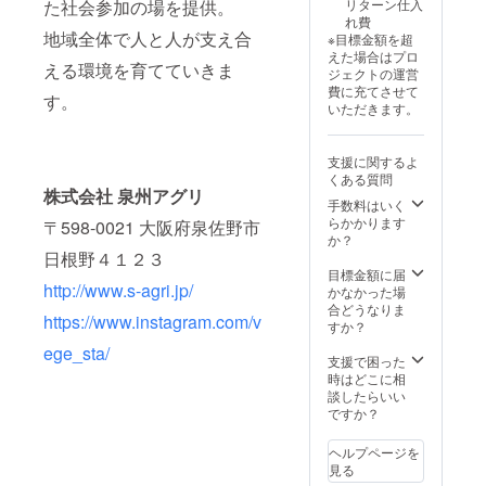
リターン仕入
た社会参加の場を提供。
送いた
こちら
参加の
が可能
プロ
参加の
れ費
します
で選別
場合は
です(1
ジェク
場合は
地域全体で人と人が支え合
※目標金額を超
「原材
してお
窓口で
名1万円
ト終了
窓口で
えた場合はプロ
料及び
入れい
一人1万
で計算
後メー
一人
える環境を育てていきま
ジェクトの運営
添加物
たしま
円のお
して調
ルでの
5000円
費に充てさせて
等の食
す。 ※
支払い
整)
お打合
のお支
す。
いただきます。
品表示
写真と
とおな
せで決
払いと
はお届
内容が
りま
めます
おなり
け商品
異なり
す。 ※
※収穫し
ます。
支援に関するよ
のラベ
ます。
社員研
たお野
※体験の
くある質問
ルに表
※クール
修など
菜など
変更を
株式会社 泉州アグリ
記され
便で配
でご利
をお土
希望の
手数料はいく
ます。
送いた
用の方
産とし
方は、
らかかります
〒598-0021 大阪府泉佐野市
商品開
します
はご相
てご用
直接お
か？
封前に
「原材
談くだ
意いた
問合せ
日根野４１２３
は必ず
料及び
さい
します
くださ
目標金額に届
お届け
添加物
※研修実
http://www.s-agri.jp/
い
かなかった場
のリ
等の食
施時
合どうなりま
ターン
品表示
https://www.instagram.com/v
に、人
すか？
に貼付
はお届
数の増
ege_sta/
された
け商品
減調整
支援で困った
ラベル
のラベ
が可能
時はどこに相
や注意
ルに表
です(1
談したらいい
書きを
記され
名1万円
ですか？
ご確認
ます。
で計算
くださ
商品開
して調
ヘルプページを
い。」
封前に
整)
見る
は必ず