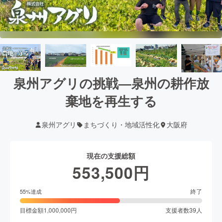
泉州アグリの挑戦―泉州の耕作放
棄地を再生する
泉州アグリ
まちづくり・地域活性化
大阪府
現在の支援総額
553,500
円
終了
55
%達成
目標金額
1,000,000
円
支援者数
39
人