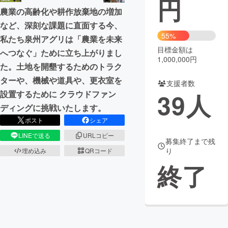
円
農業の高齢化や耕作放棄地の増加
まちづくり・地域活性化
など、深刻な課題に直面する今、
55%
私たち泉州アグリは「農業を未来
目標金額は
CAMPFIRE for Social Good
CAMPFIRE Creation
へつなぐ」ために立ち上がりまし
1,000,000円
た。土地を開墾するためのトラク
CAMPFIREふるさと納税
machi-ya
コミュニティ
ターや、機械や道具や、更衣室を
支援者数
39
人
設置するために クラウドファン
ディングに挑戦いたします。
ポスト
シェア
LINEで送る
URLコピー
募集終了まで残
り
埋め込み
QRコード
終了