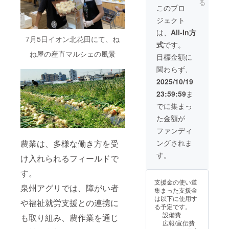
る
10月/12
・ピー
定数20
は含ま
2025年
定数20
問合せ
このプロ
月/2026
マン
～40名
れてお
10月～
～40名
くださ
年2月/4
150ｇ 5
ジェクト
迄 ※収
りませ
2026年
迄 ※収
い
月/6月 ※
～8個
穫した
ん。 ※
9月末ま
穫した
は、
All-In方
泉州ア
から毎
お野菜
テーマ
で 開催
7月5日イオン北花田にて、ね
お野菜
グリで
回7種類
式
です。
などを
や研修
時間：
などを
収穫し
お選び
ね屋の産直マルシェの風景
お土産
内容は
10時～
お土産
目標金額に
たお野
してお
として
プロ
15時ま
として
菜をお
入れし
関わらず、
ご用意
ジェク
で 開催
ご用意
届けし
ます：
いたし
ト終了
場所：
いたし
2025/10/19
ます ※
配送
ます ※
後メー
泉州ア
ます ※
お野菜
月：
23:59:59
ま
小学生
ルでの
グリ内
小学生
はお選
2025年
以下は
お打合
（〒
以下は
でに集まっ
びいた
10月～
無料で
せで決
598-
無料で
だけま
2026年
た金額が
ご参加
めます
0021 大
ご参加
せん。
9月迄 ※
いただ
※収穫し
阪府泉
いただ
ファンディ
こちら
泉州ア
けます
たお野
佐野市
けます
で選別
グリで
ングされま
農業は、多様な働き方を受
（お土
菜など
日根野
（お土
してお
収穫し
産はな
をお土
４１２
産はな
す。
け入れられるフィールドで
入れい
たお野
しとな
産とし
３）
しとな
たしま
菜をお
りま
てご用
※交通費
りま
す。
す。 ※
届けし
す） ※
意いた
は含ま
す） ※
支援金の使い道
写真と
ます ※
中学生
します
れてお
中学生
泉州アグリでは、障がい者
集まった支援金
内容が
お野菜
以上は
※※研修
りませ
以上は
は以下に使用す
異なり
はお選
有料と
実施時
ん。 ※
や福祉就労支援との連携に
有料と
る予定です。
ます。
びいた
なりま
に、人
テーマ
なりま
設備費
※クール
だけま
も取り組み、農作業を通じ
す。追
数の増
や研修
す。追
広報/宣伝費
便で配
せん。
加でご
減調整
内容は
加でご