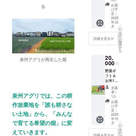
ｇ程度
（お米1
菜内
ティッ
2～3枚
お届
る
ｋｇ入
容： ・
クカリ
け予
・芽
り季節
松波
定：
フラ
キャベ
の野菜
2025
キャベ
ワー250
ツ 200
年12
詰め合
ツ
ｇ 1個
ｇ 10個
こ
月
わせ7
1500ｇ
の
・人
程度 ・
リ
種）
～2000
タ
参 綾
新玉ね
ー
（春夏
ｇ 1個
ン
誉 500
詳細を見る
ぎ 700
を
野菜1
・寒玉
選
ｇ程度
ｇ 2～3
択
回・秋
キャベ
す
2～3個
個 ・白
る
冬野菜1
ツ
・ほう
菜 個
20,
回） ・
1500ｇ
れんそ
2000ｇ
泉州アグリが再生した畑
泉州ア
000
～2000
う 150
1個 ・
円
グリで
ｇ 1個
ｇ 束 ・
大根 本
野菜ギ
収穫し
・レッ
菊菜 袋
1000ｇ
フト＆
たお米
ドキャ
150ｇ
程度 1
お米1kg
（新
ベツ
束 ・小
本 ・か
セット
米） ・
1000ｇ
松菜
ぶら
支援
（年4回
泉州ア
程度 1
150ｇ
者：
500ｇ程
泉州アグリでは、この耕
配送）
グリで
個 ・ブ
1人
束 ・サ
度 2～5
（お米1
収穫し
ロッコ
ニーレ
お届
個 ・春
作放棄地を「誰も耕さな
ｋｇ入
た季節
リー
け予
タス
キャベ
り季節
の野菜
定：
300ｇ～
200ｇ 1
ツ 2000
い土地」から、「みんな
の野菜
2025
詰め合
500ｇ 1
個 ・レ
ｇ 1個
年10
詰め合
わせ7種
個 ・カ
タス
から5種
で育てる希望の畑」に変
こ
月
わせ7
12月秋
の
リフラ
200ｇ 1
類お選
リ
種） ・
冬野菜
タ
ワー
個 ・セ
えていきます。
びして
ー
泉州ア
内容：
ン
300ｇ～
詳細を見る
ロリ