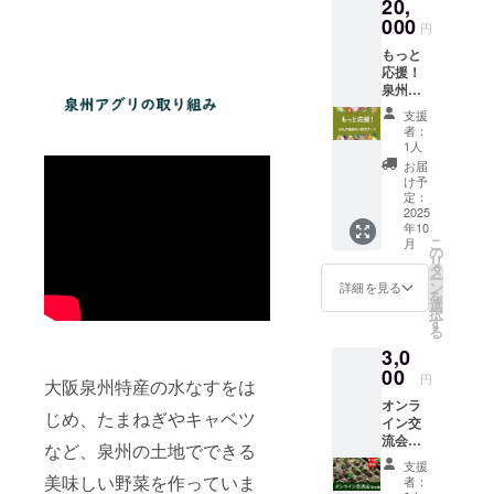
20,
ロッコ
～2000
ニーレ
2000ｇ
してお
い。」
・ジャ
000
リー
ｇ 1個
タス
1個 ・
円
入れし
※お野菜
ガイモ
300ｇ～
・寒玉
200ｇ 1
大根 本
ます
はお選
300ｇ
もっと
500ｇ 1
キャベ
個 ・レ
1000ｇ
2026年
びいた
・甘長
応援！
個 ・カ
ツ
タス
程度 1
2月春夏
だけま
150ｇ 6
泉州ア
リフラ
1500ｇ
200ｇ 1
本 ・か
野菜内
せん。
～10個
グリス
ワー
～2000
個 ・セ
ぶら
支援
容： ・
こちら
・ピー
タッフ
300ｇ～
ｇ 1個
ロリ
者：
500ｇ程
丸オク
で選別
マン
からの
500ｇ 1
・レッ
1人
300ｇ程
度 2～5
ラ 150
してお
150ｇ 5
感謝状
個 ・ス
ドキャ
度 2～3
お届
個 ・春
ｇ 10本
入れい
～8個
と 泉州
ティッ
ベツ
け予
枚 ・芽
キャベ
程度 ・
たしま
から毎
アグリ
定：
クカリ
1000ｇ
キャベ
ツ 2000
筑陽茄
す。 ※
回5種類
で採れ
2025
フラ
程度 1
ツ 200
ｇ 1個
子 200
写真と
お選び
年10
たお野
ワー250
個 ・ブ
ｇ 10個
から毎
ｇ程度
こ
内容が
月
してお
菜で
の
ｇ 1個
ロッコ
程度 ・
回7種類
2～4本
リ
異なり
入れし
作った
タ
・人
リー
新玉ね
お選び
・水茄
ー
ます。
ます ※
「お野
ン
参 綾
300ｇ～
詳細を見る
ぎ 700
してお
子 200
を
※クール
泉州ア
菜ブー
選
誉 500
500ｇ 1
ｇ 2～3
入れし
ｇ程度
択
便で配
グリで
ケ」を
す
ｇ程度
個 ・カ
個 ・白
ます
2～3個
る
送いた
収穫し
お届け
2～3個
リフラ
菜 個
2026年
・きゅ
します
たお野
3,0
します
・ほう
ワー
2000ｇ
2月/4月
うり
菜をお
00
れんそ
300ｇ～
1個 ・
円
春夏野
200ｇ程
大阪泉州特産の水なすをは
届けし
う 150
500ｇ 1
大根 本
菜内
度 2～4
ます ※
オンラ
ｇ 束 ・
個 ・ス
1000ｇ
容： ・
じめ、たまねぎやキャベツ
個 ・空
お野菜
イン交
菊菜 袋
ティッ
程度 1
丸オク
心菜
はお選
流会参
150ｇ
クカリ
など、泉州の土地でできる
本 ・か
ラ 150
150ｇ 1
びいた
加権
束 ・小
フラ
ぶら
支援
ｇ 10本
束 ・モ
だけま
（年4回
美味しい野菜を作っていま
松菜
ワー250
者：
500ｇ程
程度 ・
ロヘイ
せん。
開催）