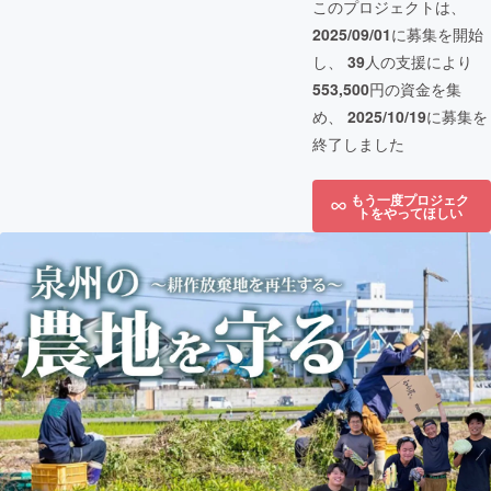
このプロジェクトは、
2025/09/01
に募集を開始
し、
39
人の支援により
553,500
円の資金を集
め、
2025/10/19
に募集を
終了しました
もう一度プロジェク
トをやってほしい