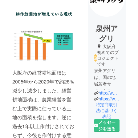
泉州ア
グリ
大阪府
初めてのプ
ロジェクト
です
泉州アグリ
大阪府の経営耕地面積は
は、国の地
2005年から2020年で約28％
域若者サ
減少し減少しました。経営
ポートス
http://www.s-agri.jp/
テーション
https://www.instagram.com/vege_sta/
耕地面積は、農業経営を営
事業などを
特定商取引
む上で実際に使っている土
法に基づく
運営してい
表記
地の面積を指します。逆に
る「NPO法
メッセー
人 おおさか
過去1年以上作付けされてお
ジを送る
若者就労支
らず、今後も作付けする意
援機構」か