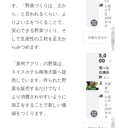
0人
150ｇ
ｇ 1個
度 2～5
筑陽茄
ヤ 150
こちら
野菜の
す。「野菜づくりは、土か
束 ・サ
・人
お届
個 ・春
子 200
ｇ1束
で選別
うんち
け予
ニーレ
参 綾
キャベ
ｇ程度
・枝付
ら」と言われるくらい、よ
してお
くや季
定：
タス
誉 500
ツ 2000
2～4本
き枝豆
入れい
節のお
2025
200ｇ 1
ｇ程度
ｇ 1個
・水茄
りよい土をつくることで、
300ｇ1
年10
たしま
野菜、
個 ・レ
2～3個
から7種
子 200
こ
束 ・と
月
す。 ※
日本の
の
タス
・ほう
類お選
安心できる野菜づくり、そ
ｇ程度
リ
うもろ
写真と
農業の
タ
200ｇ 1
れんそ
びして
2～3個
ー
こし
内容が
現状
ン
詳細を見る
して生産性の工程を足元か
個 ・セ
う 150
お入れ
・きゅ
を
300ｇ程
異なり
や、若
選
ロリ
ｇ 束 ・
します
うり
択
度 1個
ます。
年者の
らみつめます。
す
300ｇ程
菊菜 袋
※泉州ア
200ｇ程
る
・ミニ
※クール
農業参
度 2～3
150ｇ
グリで
度 2～4
トマト
5,0
便で配
入につ
枚 ・芽
束 ・小
収穫し
個 ・空
200ｇ程
送いた
いて考
00
キャベ
松菜
円
たお野
心菜
度 6～
「泉州アグリ」の野菜は、
します
える
ツ 200
150ｇ
菜をお
150ｇ 1
10個 ・
選べる
「原材
等
ｇ 10個
束 ・サ
届けし
スイスホテル南海大阪へ提
束 ・モ
玉ねぎ
収穫体
料及び
テーマ
程度 ・
ニーレ
ます ※
ロヘイ
700ｇ程
験（お
添加物
を事前
新玉ね
タス
供しています。作られた野
お野菜
ヤ 150
度 2～3
土産
等の食
に周知
ぎ 700
200ｇ 1
支援
はお選
ｇ1束
個 ・里
付） 1
品表示
してオ
菜を販売するだけでなく、
者：
ｇ 2～3
個 ・レ
びいた
・枝付
芋 500
名様×1
はお届
ンライ
0人
個 ・白
タス
だけま
き枝豆
ｇ ・生
回券 ▼
け商品
ンで語
より消費されやすいように
お届
菜 個
200ｇ 1
せん。
300ｇ1
落花生
こちら
のラベ
り合い
け予
2000ｇ
個 ・セ
こちら
束 ・と
300ｇ
加工をすることで新しい価
の体験
ルに表
ましょ
定：
1個 ・
ロリ
で選別
うもろ
・カボ
から1つ
2025
記され
う 開催
大根 本
300ｇ程
してお
こし
値をつくります。
チャ
年10
選択く
ます。
期間：
1000ｇ
度 2～3
入れい
こ
300ｇ程
月
500ｇ程
ださい
商品開
2025年
の
程度 1
枚 ・芽
たしま
リ
度 1個
度 1個
(とうも
封前に
10月～
タ
本 ・か
キャベ
す。 ※
ー
・ミニ
・ジャ
ろこし/
は必ず
2026年