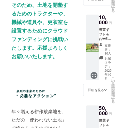
お入れ
を
グリで
・松波
選
500ｇ 1
そのため、土地を開墾す
300ｇ程
します
択
収穫し
キャベ
す
個 ・ス
度 2～3
※泉州ア
る
たお米
ツ
るためのトラクターや、
ティッ
枚 ・芽
グリで
10,
（新
1500ｇ
クカリ
キャベ
収穫し
米） ・
機械や道具や、更衣室を
000
～2000
フラ
ツ 200
円
たお野
泉州ア
ｇ 1個
ワー250
ｇ 10個
菜をお
野菜ギ
設置するためにクラウド
グリで
・寒玉
ｇ 1個
程度 ・
届けし
フト＆
収穫し
キャベ
・人
新玉ね
ます ※
ファンディングに挑戦い
お米5kg
た季節
ツ
参 綾
ぎ 700
お野菜
セッ
の野菜
1500ｇ
誉 500
ｇ 2～3
支援
はお選
たします。応援よろしく
ト
詰め合
～2000
ｇ程度
者：
個 ・白
びいた
（お米5
わせ7種
ｇ 1個
10人
2～3個
菜 個
だけま
お願いいたします。
ｋｇ入
10月/12
・レッ
・ほう
お届
2000ｇ
せん。
り季節
月秋冬
ドキャ
け予
れんそ
1個 ・
こちら
の野菜
野菜内
定：
ベツ
う 150
大根 本
で選別
詰め合
2025
容： ・
1000ｇ
ｇ 束 ・
1000ｇ
してお
年10
わせ7
松波
程度 1
菊菜 袋
程度 1
入れい
こ
月
種）秋
キャベ
の
個 ・ブ
150ｇ
本 ・か
たしま
リ
冬野菜1
ツ
タ
ロッコ
束 ・小
ぶら
す。 ※
ー
回 ・泉
1500ｇ
ン
リー
詳細を見る
松菜
500ｇ程
写真と
を
州アグ
～2000
選
300ｇ～
150ｇ
度 2～5
内容が
択
リで収
ｇ 1個
す
500ｇ 1
束 ・サ
個 ・春
異なり
る
穫した
・寒玉
個 ・カ
ニーレ
キャベ
ます。
50,
お米
キャベ
リフラ
タス
ツ 2000
※クール
年々増える耕作放棄地を、
（新
000
ツ
ワー
200ｇ 1
円
ｇ 1個
便で配
米）5kg
1500ｇ
300ｇ～
個 ・レ
から毎
ただの「使われない土地」
送いた
野菜ギ
・泉州
～2000
500ｇ 1
タス
回5種類
します
フト＆
アグリ
ｇ 1個
個 ・ス
で終わらせるのではなく、
200ｇ 1
お選び