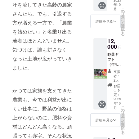
松波
汗を流してきた高齢の農家
堆肥作りな
年10
キャベ
こ
月
ツ
どの６次産
の
さんたち。でも、引退する
リ
1500ｇ
タ
業を実践し
ー
～2000
ン
詳細を見る
方が増える一方で、「農業
を
ています。
ｇ1個
選
択
・寒玉
を始めたい」と名乗り出る
す
る
キャベ
若者はほとんどいません。
12,
ツ
1500ｇ
000
円
気づけば、誰も耕さなく
～2000
野菜ギ
ｇ1個
なった土地が広がっていき
フト
・レッ
（年4回
ドキャ
ました。
配送）
ベツ
支援
（季節
1000ｇ
者：
の野菜
程度 1
2人
詰め合
個 ・ブ
お届
わせ5
かつては家族を支えてきた
ロッコ
け予
種） 配
リー
定：
農業も、今では利益が出に
送月：
2025
300ｇ～
年10
10月/12
500ｇ 1
こ
くい仕事に。野菜の価格は
月
月/2026
個 ・カ
の
リ
年2月/4
リフラ
タ
上がらないのに、肥料や資
ー
月 10
ワー
ン
詳細を見る
を
月/12月
300ｇ～
選
材はどんどん高くなる。頑
択
秋冬野
500ｇ 1
す
る
菜内
個 ・ス
張っても赤字。そんな状況
容： ・