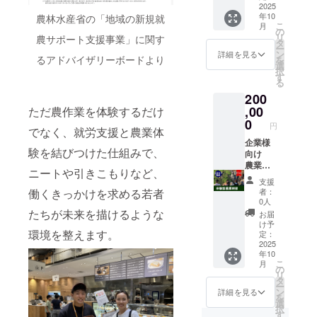
700ｇ程
・とう
「原材
州アグ
体験型
2025
たしま
州アグ
以下は
度 2～3
もろこ
年10
料及び
リ内
研修 対
農林水産省の「地域の新規就
す。 ※
リ内
無料で
こ
個 ・里
し 300
月
添加物
（〒
象人
写真と
（〒
の
ご参加
リ
芋 500
ｇ程度
農サポート支援事業」に関す
等の食
598-
数：10
内容が
598-
タ
いただ
ー
ｇ ・生
1個 ・
品表示
0021 大
名様分
異なり
0021 大
ン
けます
詳細を見る
るアドバイザリーボードより
を
落花生
ミニト
はお届
阪府泉
開催日
ます。
阪府泉
選
（お土
択
300ｇ
マト
け商品
佐野市
時：
※クール
佐野市
す
産はな
る
・カボ
200ｇ程
のラベ
日根野
2025年
便で配
日根野
しとな
チャ
度 6～
200
ルに表
４１２
10月～
送いた
４１２
りま
500ｇ程
10個 ・
記され
３）
2026年
,00
します
３）
ただ農作業を体験するだけ
す） ※
度 1個
玉ねぎ
ます。
※交通費
9月末ま
※交通費
0
中学生
円
・ジャ
700ｇ程
でなく、就労支援と農業体
商品開
は含ま
で 開催
は含ま
以上は
ガイモ
度 2～3
封前に
れてお
時間：
企業様
れてお
有料と
300ｇ
個 ・里
験を結びつけた仕組みで、
は必ず
りませ
10時～
向け
りませ
なりま
・甘長
芋 500
お届け
ん。 ※
15時ま
農業参
ん。 ※
す。追
ニートや引きこもりなど、
150ｇ 6
ｇ ・生
のリ
参加日
で 開催
入や農
参加日
加でご
支援
～10個
落花生
ターン
程の調
場所：
業研
程の調
参加の
者：
働くきっかけを求める若者
・ピー
300ｇ
に貼付
整はプ
泉州ア
修 作
整はプ
場合は
0人
マン
・カボ
された
ロジェ
グリ内
業と座
ロジェ
たちが未来を描けるような
窓口で
お届
150ｇ 5
チャ
ラベル
クト終
（〒
学をMIX
クト終
お支払
け予
～8個
500ｇ程
や注意
了後、
598-
させた
環境を整えます。
了後、
定：
いとお
から毎
度 1個
書きを
メール
0021 大
体験型
2025
メール
なりま
回7種類
・ジャ
年10
ご確認
にてご
阪府泉
研修 対
にてご
す。 ※
こ
お選び
ガイモ
月
くださ
連絡い
佐野市
象人
連絡い
の
体験の
リ
してお
300ｇ
い。」
たしま
日根野
数：20
たしま
タ
変更を
ー
入れし
・甘長
す。 ※
４１２
名様分
す。 ※
ン
希望の
詳細を見る
を
ます 配
150ｇ 6
体験の
３）
開催日
体験の
選
方は、
択
送月：
～10個
参加限
※交通費
時：
参加限
す
直接お