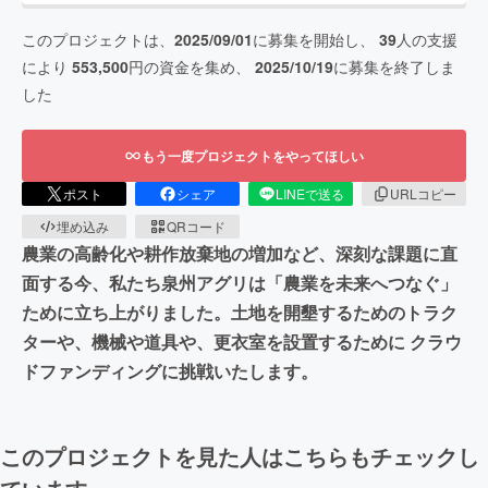
このプロジェクトは、
2025/09/01
に募集を開始し、
39
人の支援
により
553,500
円の資金を集め、
2025/10/19
に募集を終了しま
した
もう一度プロジェクトをやってほしい
ポスト
シェア
LINEで送る
URLコピー
埋め込み
QRコード
農業の高齢化や耕作放棄地の増加など、深刻な課題に直
面する今、私たち泉州アグリは「農業を未来へつなぐ」
ために立ち上がりました。土地を開墾するためのトラク
ターや、機械や道具や、更衣室を設置するために クラウ
ドファンディングに挑戦いたします。
このプロジェクトを見た人はこちらもチェックし