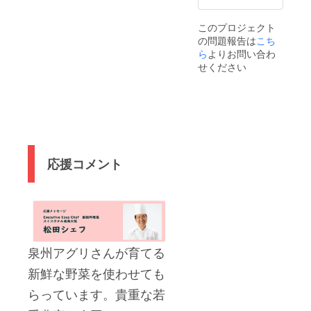
お届け
のリ
ターン
このプロジェクト
に貼付
の問題報告は
こち
された
ら
よりお問い合わ
ラベル
せください
や注意
書きを
ご確認
くださ
い。」
応援コメント
泉州アグリさんが育てる
新鮮な野菜を使わせても
らっています。貴重な若