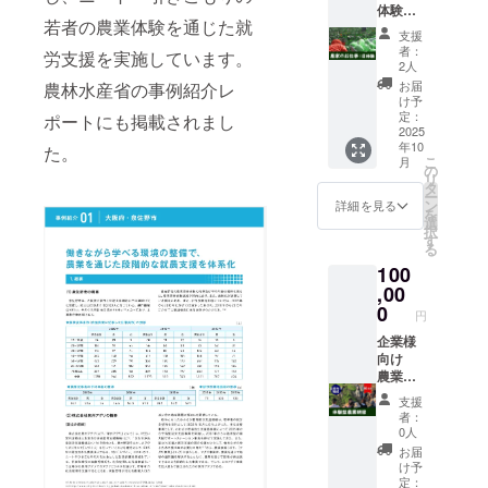
子 200
内容：
や注意
お選び
体験
け商品
さつま
れてお
調整を
ｇ程度
・丸オ
若者の農業体験を通じた就
書きを
してお
コース
のラベ
いも
りませ
させて
支援
2～3個
クラ
ご確認
入れし
×1名様
ルに表
落花
ん。 ※
いただ
者：
労支援を実施しています。
・きゅ
150ｇ
くださ
ます 配
分 泉州
記され
生 9月
参加日
2人
きます
うり
10本程
い。」
送月：
アグリ
ます。
10月に
程の調
お届
農林水産省の事例紹介レ
200ｇ程
度 ・筑
10月/12
のメン
商品開
体験、
整はプ
け予
度 2～4
陽茄子
月/2026
バーと
封前に
それ以
定：
ポートにも掲載されまし
ロジェ
個 ・空
200ｇ程
年2月/4
一日
2025
は必ず
外は開
クト終
心菜
度 2～4
年10
月 ※お
みっち
た。
お届け
催時期5
了後、
こ
150ｇ 1
本 ・水
月
野菜は
り農業
のリ
月6月と
の
メール
リ
束 ・モ
茄子
お選び
体験 そ
ターン
なりま
タ
にてご
ー
ロヘイ
200ｇ程
いただ
の日収
に貼付
す 開催
ン
連絡い
詳細を見る
を
ヤ 150
度 2～3
けませ
穫した
された
日時：
選
たしま
択
ｇ1束
個 ・
ん。こ
野菜の
ラベル
2025年
す
す。 ※
る
・枝付
きゅう
ちらで
持ち帰
や注意
10月・
体験の
き枝豆
り 200
100
選別し
り 開
書きを
2026年
参加限
300ｇ1
ｇ程度
てお入
催日
,00
ご確認
5月・6
定数20
束 ・と
2～4個
れいた
時：
くださ
月・9月
0
～40名
円
うもろ
・空心
しま
2025年
い。」
開催時
迄 ※収
こし
菜 150
す。 ※
10月～
企業様
※お野菜
間：10
穫した
300ｇ程
ｇ 1束
写真と
2026年
向け
はお選
時～15
お野菜
度 1個
・モロ
内容が
9月末ま
農業参
びいた
時 体験
などを
・ミニ
ヘイヤ
異なり
で 体験
入や農
だけま
時間：1
お土産
支援
トマト
150ｇ1
ます。
時間：
業研
せん。
時間か
として
者：
200ｇ程
束 ・枝
※クール
10時～
修 作
こちら
ら2時間
ご用意
0人
度 6～
付き枝
便で配
15時 開
業と座
で選別
程度 開
いたし
お届
10個 ・
豆 300
送いた
催場
学をMIX
してお
催場
ます ※
け予
玉ねぎ
ｇ1束
します
所：泉
させた
入れい
所：泉
定：
小学生