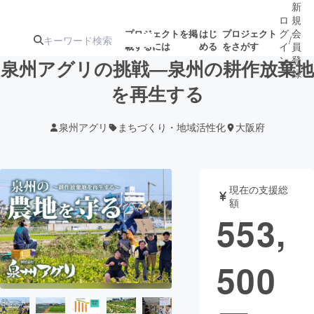
新
ロ
規
グ
会
プロジェクトを掲
はじ
プロジェクト
/
載するには
める
をさがす
イ
員
ン
登
泉州アグリの挑戦―泉州の耕作放棄地
録
を再生する
人気のプロ
注目のリ
注目の新着プロ
募集終了が近いプ
もうすぐ公開
泉州アグリ
まちづくり・地域活性化
大阪府
ジェクト
ターン
ジェクト
ロジェクト
されます
アート・写真
音楽
現在の支援総
額
553,
テクノロジー・ガジェット
ゲーム・サ
500
映像・映画
書籍・雑誌
ビジネス・起業
チャレンジ