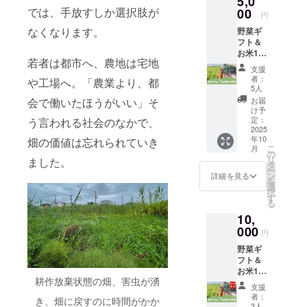
5,0
ティッ
では、手放すしか選択肢が
松波
00
クカリ
円
キャベ
フラ
なくなります。
野菜ギ
ツ
ワー250
フト＆
1500ｇ
ｇ 1個
お米1kg
～2000
・人
若者は都市へ、農地は宅地
セッ
ｇ 1個
参 綾
支援
ト
・寒玉
誉 500
者：
や工場へ。「農業より、都
（お米1
キャベ
ｇ程度
5人
ｋｇ入
ツ
2～3個
会で働いたほうがいい」そ
お届
り季節
1500ｇ
・ほう
け予
の野菜
～2000
定：
う言われる社会のなかで、
れんそ
詰め合
2025
ｇ 1個
う150ｇ
年10
畑の価値は忘れられていき
わせ7
・レッ
1束 ・
こ
月
種） ・
ドキャ
の
菊菜
リ
ました。
泉州ア
ベツ
タ
150ｇ 1
ー
グリで
1000ｇ
ン
束 ・小
詳細を見る
を
収穫し
程度 1
選
松菜
択
たお米
個 ・ブ
す
150ｇ 1
る
（新
ロッコ
束 ・サ
10,
米） ・
リー
ニーレ
泉州ア
000
300ｇ～
タス200
円
グリで
500ｇ 1
ｇ 1個
野菜ギ
収穫し
個 ・カ
・レタ
フト＆
た季節
リフラ
ス 200
お米1kg
の野菜
ワー
ｇ 1個
耕作放棄状態の畑、害虫が湧
セット
詰め合
300ｇ～
・セロ
支援
（年2回
わせ7種
500ｇ 1
リ 300
者：
き、畑に戻すのに時間がかか
配送）
秋冬野
個 ・ス
3人