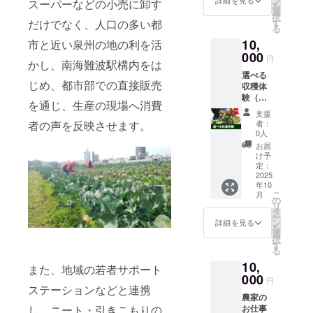
ン
詳細を見る
スーパーなどの小売に卸す
ぶら
ツ 200
写真と
を
トマト
ガイモ
落花生/
お届け
9月末ま
選
500ｇ程
ｇ 10個
内容が
択
200ｇ程
300ｇ
さつま
のリ
で 開催
す
だけでなく、人口の多い都
度 2～5
程度 ・
異なり
る
度 6～
・甘長
いも/水
ターン
形態：
個 ・春
新玉ね
ます。
10個 ・
150ｇ 6
10,
茄子
市と近い泉州の地の利を活
に貼付
オンラ
キャベ
ぎ 700
※クール
玉ねぎ
～10個
ぬか漬
000
された
インで
円
ツ 2000
ｇ 2～3
便で配
700ｇ程
かし、南海難波駅構内をは
・ピー
け体験/
ラベル
の開催
ｇ 1個
個 ・白
送いた
度 2～3
マン
選べる
枝豆/玉
や注意
参加回
から毎
菜 個
します
じめ、都市部での直接販売
個 ・里
150ｇ 5
収穫体
ねぎ) 開
書きを
数：4回
回7種類
2000ｇ
「原材
芋 500
～8個
験（お
催日
ご確認
参加い
を通じ、生産の現場へ消費
お選び
1個 ・
料及び
ｇ ・生
から毎
土産
時：
くださ
ただけ
支援
してお
大根 本
添加物
落花生
回7種類
付） 1
2025年
い。」
ます
者：
者の声を反映させます。
入れし
1000ｇ
等の食
300ｇ
お選び
名様×2
10月～
※ オン
0人
ます
程度 1
品表示
・カボ
してお
回券 ▼
2026年
ライン
お届
2026年
本 ・か
はお届
チャ
入れし
こちら
3月末ま
アプリ
け予
2月/4
ぶら
け商品
500ｇ程
ます 配
の体験
で 開催
定：
での接
月/6月
500ｇ程
のラベ
度 1個
送時
から2つ
2025
場所：
続手配
春夏野
度 2～5
ルに表
・ジャ
年10
期：12
選択く
泉州ア
は各自
菜内
個 ・春
こ
記され
月
ガイモ
月と
ださい
グリ内
の
でご準
容： ・
キャベ
リ
ます。
300ｇ
2026年
(とうも
（〒
タ
備くだ
丸オク
ツ 2000
ー
商品開
・甘長
2月にお
ろこし/
598-
ン
さい。
詳細を見る
ラ 150
ｇ 1個
を
封前に
150ｇ 6
届けし
落花生/
0021 大
選
プロ
ｇ 10本
から毎
択
は必ず
～10個
ます
さつま
阪府泉
す
ジェク
程度 ・
回7種類
る
お届け
・ピー
「原材
いも/水
佐野市
ト終了
筑陽茄
お選び
のリ
マン
10,
料及び
茄子
日根野
また、地域の若者サポート
後、
子 200
してお
ターン
150ｇ 5
添加物
ぬか漬
000
４１２
メール
円
ｇ程度
入れし
に貼付
～8個
等の食
け体験/
ステーションなどと連携
３） ※
にて、
2～4本
ます 春
された
から毎
農家の
品表示
枝豆/玉
交通費
交流会
・水茄
夏野菜
ラベル
し、ニート・引きこもりの
回7種類
お仕事
はお届
ねぎ) ※
は含ま
の日時