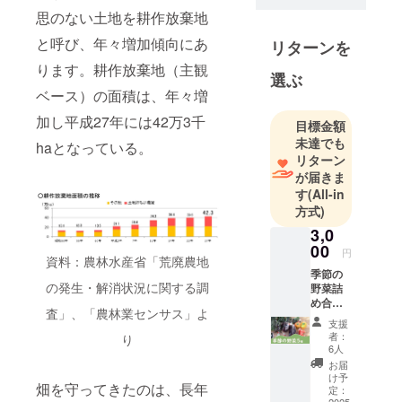
思のない土地を耕作放棄地
ら生まれた
株式会社
と呼び、年々増加傾向にあ
リターンを
（社会的企
ります。耕作放棄地（主観
選ぶ
業を目指
ベース）の面積は、年々増
す）です。
アグリビジ
加し平成27年には42万3千
目標金額
ネスで「人
未達でも
haとなっている。
づくり」を
リターン
が届きま
目的に、現
す
(All-in
役の農家さ
方式)
んの協力を
3,0
得て、農業
00
円
を志す若者
資料：農林水産省「荒廃農地
季節の
や働きたく
の発生・解消状況に関する調
野菜詰
ても働けな
め合わ
査」、「農林業センサス」よ
い若者など
せ5種
支援
内容
が、泉州ブ
者：
り
（秋冬
6人
ランド野菜
野菜か
お届
の生産、加
ら5種
け予
畑を守ってきたのは、長年
類） ・
定：
工。販売、
2025