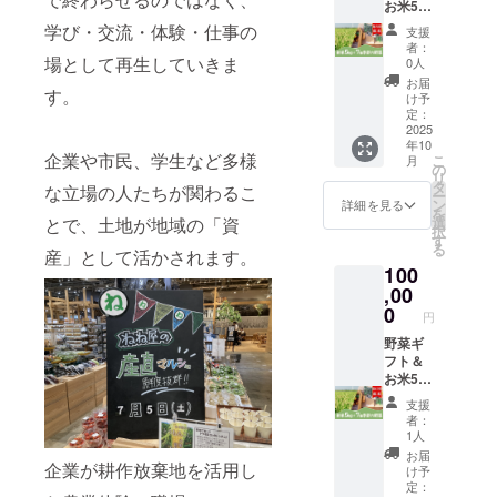
「原材
お米5kg
で収穫
・レッ
ティッ
個 ・セ
してお
料及び
セット
した季
ドキャ
学び・交流・体験・仕事の
クカリ
ロリ
支援
入れし
添加物
（5回配
節の野
ベツ
フラ
者：
300ｇ程
ます
等の食
送）
場として再生していきま
菜詰め
1000ｇ
0人
ワー250
度 2～3
2026年
品表示
（お米5
合わせ7
程度 1
ｇ 1個
お届
枚 ・芽
2月/4月
はお届
す。
ｋｇ入
種 秋冬
個 ・ブ
け予
・人
キャベ
春夏野
け商品
り季節
野菜内
定：
ロッコ
参 綾
ツ 200
菜内
のラベ
の野菜
2025
容： ・
リー
誉 500
ｇ 10個
容： ・
ルに表
年10
詰め合
松波
300ｇ～
ｇ程度
程度 ・
企業や市民、学生など多様
丸オク
こ
記され
月
わせ7
キャベ
の
500ｇ 1
2～3個
新玉ね
ラ 150
リ
ます。
種）秋
ツ
タ
個 ・カ
な立場の人たちが関わるこ
・ほう
ぎ 700
ｇ 10本
ー
商品開
冬・春
1500ｇ
ン
リフラ
詳細を見る
れんそ
ｇ 2～3
程度 ・
を
封前に
夏野菜5
～2000
とで、土地が地域の「資
選
ワー
う 150
個 ・白
筑陽茄
択
は必ず
回 ・泉
ｇ 1個
す
300ｇ～
ｇ 束 ・
菜 個
子 200
る
お届け
産」として活かされます。
州アグ
・寒玉
500ｇ 1
菊菜 袋
2000ｇ
ｇ程度
のリ
100
リで収
キャベ
個 ・ス
150ｇ
1個 ・
2～4本
ターン
穫した
,00
ツ
ティッ
束 ・小
大根 本
・水茄
に貼付
お米
1500ｇ
0
クカリ
松菜
1000ｇ
円
子 200
された
（新
～2000
フラ
150ｇ
程度 1
ｇ程度
ラベル
米）5kg
野菜ギ
ｇ 1個
ワー250
束 ・サ
本 ・か
2～3個
や注意
・泉州
フト＆
・レッ
ｇ 1個
ニーレ
ぶら
・きゅ
書きを
アグリ
お米5kg
ドキャ
・人
タス
500ｇ程
うり
ご確認
で収穫
セット
ベツ
参 綾
200ｇ 1
度 2～5
支援
200ｇ程
くださ
した季
（毎月
1000ｇ
誉 500
個 ・レ
者：
個 ・春
度 2～4
い。」
節の野
定期発
程度 1
ｇ程度
1人
タス
キャベ
個 ・空
菜詰め
送12
個 ・ブ
2～3個
200ｇ 1
お届
ツ 2000
心菜
合わせ7
回）
企業が耕作放棄地を活用し
ロッコ
・ほう
け予
個 ・セ
ｇ 1個
150ｇ 1
種 内
（お米5
リー
定：
れんそ
ロリ
から7種
束 ・モ