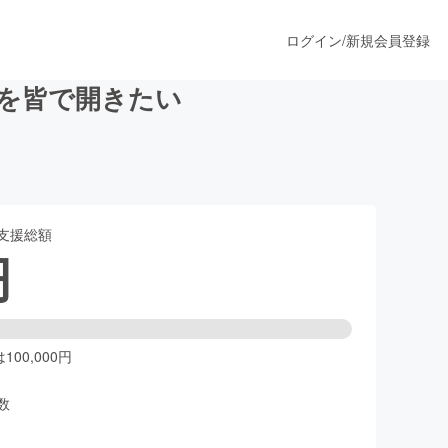
ログイン
/
新規会員登録
ペを皆で開きたい
うすぐ公開されます
支援総額
プロダクト
円
ファッション
スポーツ
00,000円
数
ア
ソーシャルグッド
人