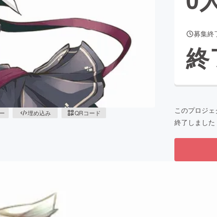
募集終
CAMPFIRE for Social Good
CAMPFIRE Creation
終
CAMPFIREふるさと納税
machi-ya
コミュニティ
このプロジェ
ピー
埋め込み
QRコード
終了しました