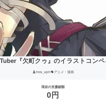
uTuber『欠町クゥ』のイラストコン
mos_upm
アニメ・漫画
現在の支援総額
0
円