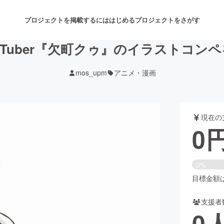
プロジェクトを掲載するには
はじめる
プロジェクトをさがす
uTuber『欠町クゥ』のイラストコン
mos_upm
アニメ・漫画
注目のリターン
注目の新着プロジェクト
募集終了が近いプロジェクト
も
現在の
音楽
舞台・パフォーマンス
0
ゲーム・サービス開発
フード・飲食店
0%
書籍・雑誌出版
アニメ・漫画
目標金額は1
支援者
チャレンジ
ビューティー・ヘルスケ
0