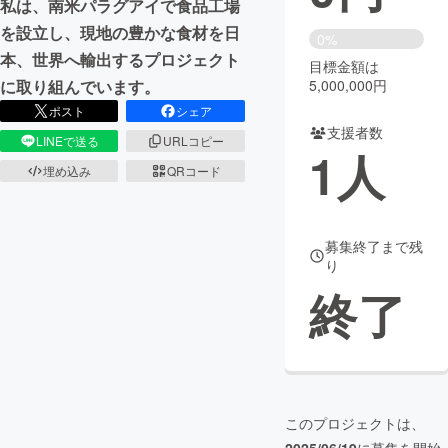
私は、南米パラグアイで食品工場
を設立し、現地の豊かな食材を日
まちづくり・地域活性化
0%
本、世界へ輸出するプロジェクト
目標金額は
5,000,000円
に取り組んでいます。
CAMPFIRE for Social Good
CAMPFIRE Creation
ポスト
シェア
CAMPFIREふるさと納税
machi-ya
コミュニティ
支援者数
LINEで送る
URLコピー
1
人
埋め込み
QRコード
募集終了まで残
り
終了
このプロジェクトは、