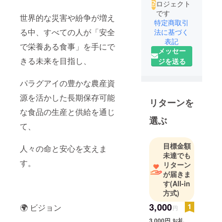
ロジェクト
です
世界的な災害や紛争が増え
特定商取引
る中、すべての人が「安全
法に基づく
表記
で栄養ある食事」を手にで
メッセー
きる未来を目指し、
ジを送る
パラグアイの豊かな農産資
源を活かした長期保存可能
リターンを
な食品の生産と供給を通じ
選ぶ
て、
目標金額
人々の命と安心を支えま
未達でも
す。
リターン
が届きま
す
(All-in
方式)
3,000
🌍 ビジョン
円
3,000円 お礼