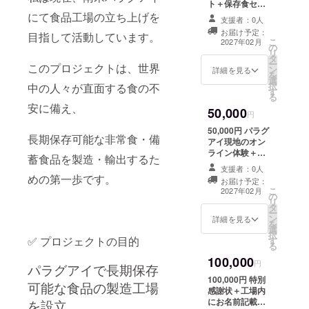
ト＋保存食セッ
させていただき
ト ・収録時間：
にて食品工場の立ち上げを
ます。 原材料及
支援者：0人
約30分間 ・提供
び添加物等の食
お届け予定：
目指して活動しています。
方法：メールに
品表示はお届け
こ
2027年02月
の
URLを記載しま
商品のラベルに
リ
タ
す。 ・名称（例:
表記されます。
ー
このプロジェクトは、世界
ン
煮物メニューも
詳細を見る
商品開封前には
を
選
しくはパスタメ
必ずお届けのリ
択
中の人々が直面する食の不
す
ニューまたはド
ターンに貼付さ
る
ライフルーツ) ・
れたラベルや注
安に備え、
50,000
内容量 約500g
円
意書きをご確認
・保存方法常温
ください。
50,000円 パラグ
・消費期限 約2
長期保存可能な非常食・備
アイ現地のオン
年 ・原産国 パ
ライン体験＋食
蓄食品を製造・輸出するた
ラグアイ 内容や
品セット オンラ
詳細は今後の進
支援者：0人
イン時間：約1時
めの第一歩です。
捗で決定・支援
お届け予定：
間30分 ・提供方
こ
者様へ個別案内
2027年02月
の
法：Zoom、イ
リ
させていただき
タ
ンスタ通話にて
ー
ます。 原材料及
ン
体験していただ
詳細を見る
を
び添加物等の食
選
けます ・名称
択
品表示はお届け
✅ プロジェクトの目的
す
（例:煮物メ
る
商品のラベルに
ニューもしくは
表記されます。
100,000
パスタメニュー
円
商品開封前には
パラグアイで長期保存
またはドライフ
必ずお届けのリ
100,000円 特別
ルーツ) ・内容
可能な食品の製造工場
ターンに貼付さ
感謝状＋工場内
量 約500g ・保
れたラベルや注
にお名前記載
を設立
存方法常温 ・消