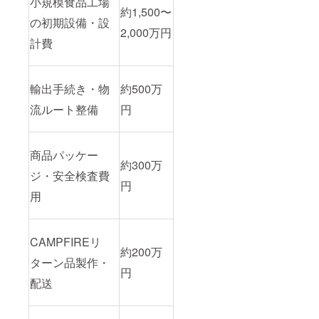
小規模食品工場
約1,500〜
の初期設備・設
2,000万円
計費
輸出手続き・物
約500万
流ルート整備
円
商品パッケー
約300万
ジ・安全検査費
円
用
CAMPFIREリ
約200万
ターン品製作・
円
配送