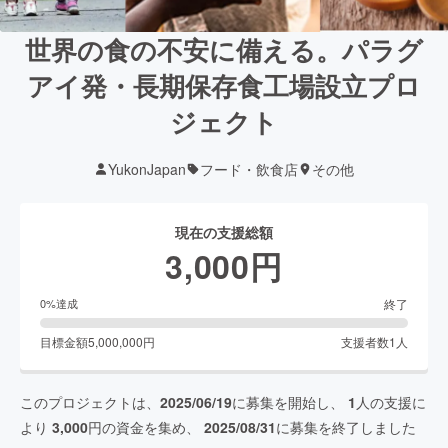
世界の食の不安に備える。パラグ
アイ発・長期保存食工場設立プロ
ジェクト
YukonJapan
フード・飲食店
その他
現在の支援総額
3,000
円
終了
0
%達成
目標金額
5,000,000
円
支援者数
1
人
このプロジェクトは、
2025/06/19
に募集を開始し、
1
人の支援に
より
3,000
円の資金を集め、
2025/08/31
に募集を終了しました