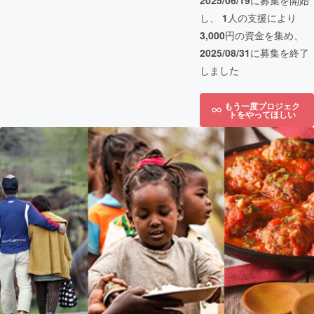
2025/06/19
に募集を開始
し、
1
人の支援により
3,000
円の資金を集め、
2025/08/31
に募集を終了
しました
もう一度プロジェク
トをやってほしい