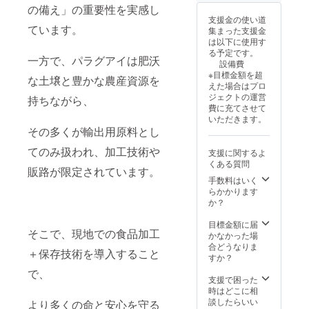
の備え」の重要性を実感し
支援金の使い道
ています。
集まった支援金
は以下に使用す
る予定です。
一方で、パラグアイは肥沃
設備費
※目標金額を超
な土壌と豊かな農産資源を
えた場合はプロ
ジェクトの運営
持ちながら、
費に充てさせて
いただきます。
その多くが輸出用原料とし
てのみ扱われ、加工技術や
支援に関するよ
くある質問
販路が限定されています。
手数料はいく
らかかります
か？
目標金額に届
そこで、現地での食品加工
かなかった場
合どうなりま
＋保存技術を導入すること
すか？
で、
支援で困った
時はどこに相
談したらいい
より多くの命と安心を守る