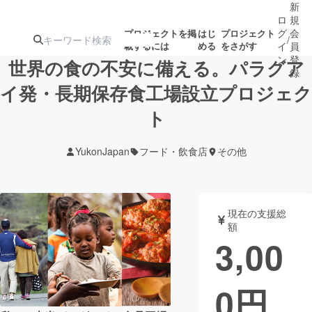
新
ロ
規
グ
会
プロジェクトを掲
はじ
プロジェクト
/
載するには
める
をさがす
イ
員
ン
登
世界の食の不安に備える。パラグア
録
イ発・長期保存食工場設立プロジェク
ト
人気のプロ
注目のリ
注目の新着プロ
募集終了が近いプ
もうすぐ公開
ジェクト
ターン
ジェクト
ロジェクト
されます
YukonJapan
フード・飲食店
その他
アート・写真
音楽
現在の支援総
テクノロジー・ガジェット
ゲーム・サ
額
3,00
映像・映画
書籍・雑誌
0
円
ビジネス・起業
チャレンジ