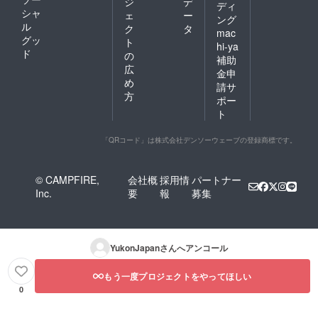
ジ
デ
ディ
シャ
ェ
ー
ング
ル
ク
タ
mac
グッ
ト
hi-ya
ド
の
補助
広
金申
め
請サ
方
ポー
ト
「QRコード」は株式会社デンソーウェーブの登録商標です。
© CAMPFIRE,
会社概
採用情
パートナー
Inc.
要
報
募集
YukonJapan
さんへアンコール
もう一度プロジェクトをやってほしい
0