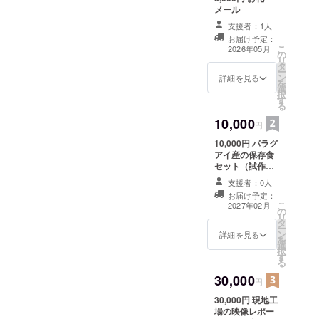
メール
支援者：1人
お届け予定：
こ
2026年05月
の
リ
タ
ー
ン
詳細を見る
を
選
択
す
る
10,000
円
10,000円 パラグ
アイ産の保存食
セット（試作
版） ・名称（例:
支援者：0人
煮物メニューも
お届け予定：
しくはパスタメ
こ
2027年02月
の
ニューまたはド
リ
タ
ライフルーツ) ・
ー
ン
内容量 約500g
詳細を見る
を
選
・保存方法常温
択
す
・消費期限 約2
る
年 ・原産国 パ
30,000
ラグアイ 内容や
円
詳細は今後の進
30,000円 現地工
捗で決定・支援
場の映像レポー
者様へ個別案内