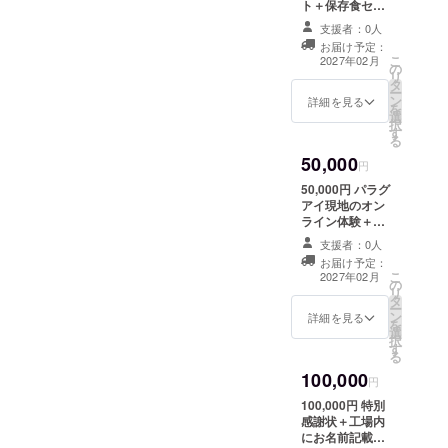
ト＋保存食セッ
させていただき
ト ・収録時間：
ます。 原材料及
支援者：0人
約30分間 ・提供
び添加物等の食
お届け予定：
方法：メールに
品表示はお届け
こ
2027年02月
の
URLを記載しま
商品のラベルに
リ
タ
す。 ・名称（例:
表記されます。
ー
ン
煮物メニューも
詳細を見る
商品開封前には
を
選
しくはパスタメ
必ずお届けのリ
択
す
ニューまたはド
ターンに貼付さ
る
ライフルーツ) ・
れたラベルや注
50,000
内容量 約500g
円
意書きをご確認
・保存方法常温
ください。
50,000円 パラグ
・消費期限 約2
アイ現地のオン
年 ・原産国 パ
ライン体験＋食
ラグアイ 内容や
品セット オンラ
詳細は今後の進
支援者：0人
イン時間：約1時
捗で決定・支援
お届け予定：
間30分 ・提供方
こ
者様へ個別案内
2027年02月
の
法：Zoom、イ
リ
させていただき
タ
ンスタ通話にて
ー
ます。 原材料及
ン
体験していただ
詳細を見る
を
び添加物等の食
選
けます ・名称
択
品表示はお届け
す
（例:煮物メ
る
商品のラベルに
ニューもしくは
表記されます。
100,000
パスタメニュー
円
商品開封前には
またはドライフ
必ずお届けのリ
100,000円 特別
ルーツ) ・内容
ターンに貼付さ
感謝状＋工場内
量 約500g ・保
れたラベルや注
にお名前記載
存方法常温 ・消