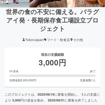
世界の食の不安に備える。パラグ
アイ発・長期保存食工場設立プロ
ジェクト
YukonJapan
フード・飲食店
その他
現在の支援総額
3,000
円
終了
0
%達成
目標金額
5,000,000
円
支援者数
1
人
このプロジェクトは、
2025/06/19
に募集を開始し、
1
人の支援に
より
3,000
円の資金を集め、
2025/08/31
に募集を終了しました