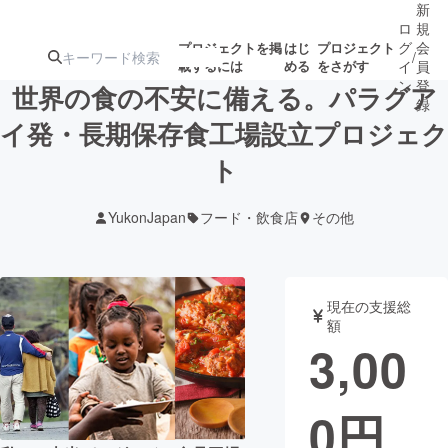
新
ロ
規
グ
会
プロジェクトを掲
はじ
プロジェクト
/
載するには
める
をさがす
イ
員
ン
登
世界の食の不安に備える。パラグア
録
イ発・長期保存食工場設立プロジェク
ト
人気のプロ
注目のリ
注目の新着プロ
募集終了が近いプ
もうすぐ公開
ジェクト
ターン
ジェクト
ロジェクト
されます
YukonJapan
フード・飲食店
その他
アート・写真
音楽
現在の支援総
テクノロジー・ガジェット
ゲーム・サ
額
3,00
映像・映画
書籍・雑誌
0
円
ビジネス・起業
チャレンジ