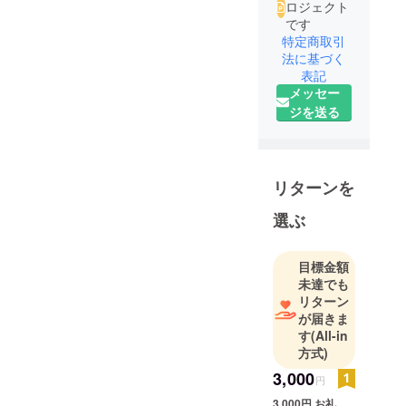
ロジェクト
です
特定商取引
法に基づく
表記
メッセー
ジを送る
リターンを
選ぶ
目標金額
未達でも
リターン
が届きま
す
(All-in
方式)
3,000
円
3,000円 お礼