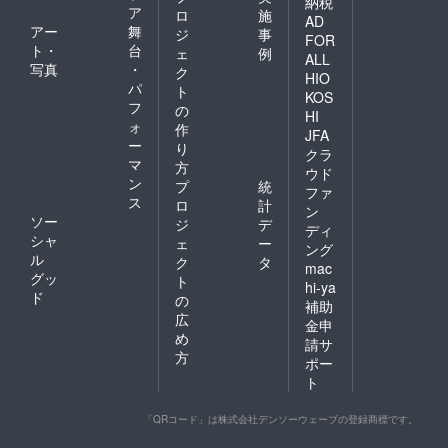
納税
ア
ロ
施
AD
アー
舞
ジ
事
FOR
ト・
台
ェ
例
ALL
写真
・
ク
HIO
パ
ト
KOS
フ
の
HI
ォ
作
JFA
ー
り
クラ
マ
方
ウド
ン
プ
統
ファ
ス
ロ
計
ン
ソー
ジ
デ
ディ
シャ
ェ
ー
ング
ル
ク
タ
mac
グッ
ト
hi-ya
ド
の
補助
広
金申
め
請サ
方
ポー
ト
「QRコード」は株式会社デンソーウェーブの登録商標です。