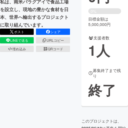
私は、南米パラグアイで食品工場
を設立し、現地の豊かな食材を日
まちづくり・地域活性化
0%
本、世界へ輸出するプロジェクト
目標金額は
5,000,000円
に取り組んでいます。
CAMPFIRE for Social Good
CAMPFIRE Creation
ポスト
シェア
CAMPFIREふるさと納税
machi-ya
コミュニティ
支援者数
LINEで送る
URLコピー
1
人
埋め込み
QRコード
募集終了まで残
り
終了
このプロジェクトは、