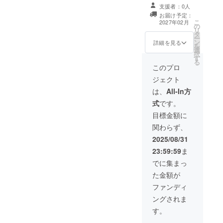
意書きをご確認
（賛同者一覧）
費期限 約2年
支援者：0人
ください。
・掲載期間：工
・原産国 パラ
お届け予定：
場完成から掲
こ
グアイ 内容や詳
2027年02月
の
載、事業が存続
リ
細は今後の進捗
タ
する限り掲載！
ー
で決定・支援者
ン
・注意事項：支
詳細を見る
を
様へ個別案内さ
選
援時、必ず備考
択
せていただきま
す
欄に掲載を希望
る
す。 原材料及び
されるお名前を
このプロ
添加物等の食品
ご記入ください
表示はお届け商
ジェクト
品のラベルに表
は、
All-In方
記されます。商
品開封前には必
式
です。
ずお届けのリ
目標金額に
ターンに貼付さ
れたラベルや注
関わらず、
意書きをご確認
2025/08/31
ください。
23:59:59
ま
でに集まっ
た金額が
ファンディ
ングされま
す。