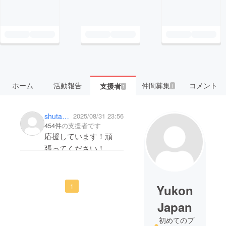
ホーム
活動報告
仲間募集
コメント
支援者
1
1
shutagami
2025/08/31 23:56
454件
の支援者です
応援しています！頑
張ってください！
少額ですが役立ててく
ださい。
Yukon
1
Japan
初めてのプ