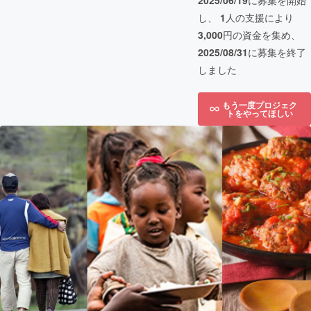
2025/06/19
に募集を開始
し、
1
人の支援により
3,000
円の資金を集め、
2025/08/31
に募集を終了
しました
もう一度プロジェク
トをやってほしい