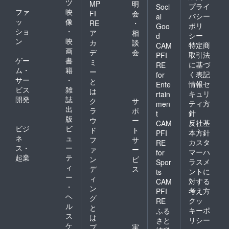
ツ
MP
明
プライ
Soci
ファ
映
FI
会
バシー
al
ッ
像
RE
・
ポリ
Goo
ショ
・
ア
相
シー
d
ン
映
カ
談
特定商
CAM
画
デ
会
取引法
PFI
ゲー
書
ミ
に基づ
RE
ム・
籍
ー
く表記
for
サー
・
と
情報セ
Ente
ビス
雑
は
キュリ
rtain
開発
誌
ク
サ
ティ方
men
出
ラ
ポ
針
t
版
ウ
ー
反社基
CAM
ビジ
ビ
ド
ト
本方針
PFI
ネ
ュ
フ
サ
カスタ
RE
ス・
ー
ァ
ー
マーハ
for
起業
テ
ン
ビ
ラスメ
Spor
ィ
デ
ス
ントに
ts
ー
ィ
対する
CAM
・
ン
考え方
PFI
ヘ
グ
クッ
RE
ル
と
キーポ
ふる
ス
は
リシー
さと
ケ
プ
実