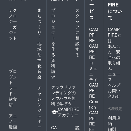
ー
FIRE
テク
ま
プ
ス
ビ
につい
ノロ
ち
ロ
タ
ス
て
ジー
づ
ジ
ッ
・ガ
く
ェ
フ
CAM
CAMP
ジェ
り
ク
に
PFI
FIREと
ット
・
ト
相
RE
は
地
を
談
CAM
あんし
域
作
す
PFI
ん・安
活
る
る
RE
全への
性
資
コ
取り組
化
料
ミュ
み
プロ
音
請
ニ
ニュー
ダク
楽
求
ティ
ス
ト
CAM
ヘルプ
クラウドファ
フー
チ
PFI
お問い
ンディングの
ド・
ャ
RE
合わせ
ノウハウを無
飲食
レ
Crea
料で学ぼう
店
ン
tion
各種規定
CAMPFIRE
ジ
CAM
アカデミー
アニ
ス
利用規
PFI
メ・
ポ
約
RE
漫画
ー
CA
説
細則
for