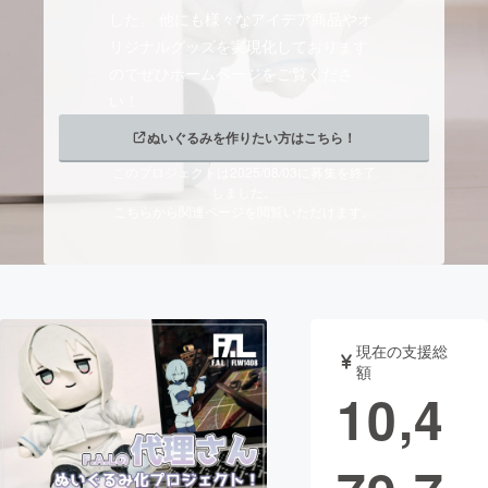
した。 他にも様々なアイデア商品やオ
まちづくり・地域活性化
リジナルグッズを実現化しております
のでぜひホームページをご覧くださ
い！
CAMPFIRE for Social Good
CAMPFIRE Creation
ぬいぐるみを作りたい方はこちら！
CAMPFIREふるさと納税
machi-ya
コミュニティ
このプロジェクトは2025/08/03に募集を終了
しました。
こちらから関連ページを閲覧いただけます。
現在の支援総
額
10,4