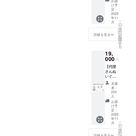
表示を
お届
料1,100
含む）
け予
シーポリ
円分割
定：
表示済
シー
引に
2025
み ※海
年11
なって
お問い合わ
外のお
こ
月
いるお
の
客様へ
せ内容に関
リ
得なプ
タ
モバイ
ー
しては、プ
ランで
ン
ルバッ
詳細を見る
を
す。 ・
選
テリー
ライバシー
択
ぬいぐ
す
（リチ
ポリシーに
る
るみ 2
ウム電
19,
点 ・ア
準じて管理
池を使
クリル
000
用した
させていた
円
スタン
製品）
だきます。
【代理
ド 1点
は、お
さんぬ
・マル
住まい
いぐる
シェ
の国に
み&グッ
バッ
よって
支援
ズプラ
グ 1点
輸出に
者：
ン】 ・
・マグ
233
制限が
ぬいぐ
カッ
人
ある場
るみ 1
プ 1点
お届
合がご
点 ・ア
・プリ
け予
ざいま
クリル
定：
ントT
す。ご
2025
スタン
シャ
支援い
年11
ド 1点
ツ 1点
ただく
こ
月
・マル
の
・記念
前に、
リ
シェ
タ
カー
ご利用
ー
バッ
ン
ド 1点
詳細を見る