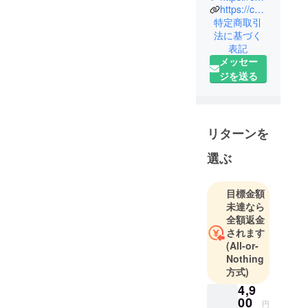
https://camp-fire.jp/inquiries
ン）」は、
特定商取引
株式会社
法に基づく
CAMPFIRE
表記
の商品企画
メッセー
チームで
ジを送る
す。
クラウド
ファンディ
ングでの商
リターンを
品化実現を
選ぶ
目指して、
クリエイ
ターとのコ
目標金額
未達なら
ラボ企画や
全額返金
自社オリジ
されます
ナルのアイ
(All-or-
テム企画を
Nothing
行ってま
方式)
す。
4,9
00
円