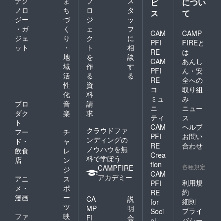
テク
ま
プ
ス
ビ
につい
ノロ
ち
ロ
タ
ス
て
ジー
づ
ジ
ッ
・ガ
く
ェ
フ
CAM
CAMP
ジェ
り
ク
に
PFI
FIREと
ット
・
ト
相
RE
は
地
を
談
CAM
あんし
域
作
す
PFI
ん・安
活
る
る
RE
全への
性
資
コ
取り組
化
料
ミュ
み
プロ
音
請
ニ
ニュー
ダク
楽
求
ティ
ス
ト
CAM
ヘルプ
クラウドファ
フー
チ
PFI
お問い
ンディングの
ド・
ャ
RE
合わせ
ノウハウを無
飲食
レ
Crea
料で学ぼう
店
ン
tion
各種規定
CAMPFIRE
ジ
CAM
アカデミー
アニ
ス
利用規
PFI
メ・
ポ
約
RE
漫画
ー
CA
説
細則
for
ツ
MP
明
プライ
Soci
ファ
映
FI
会
バシー
al