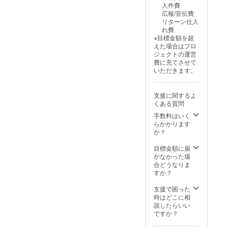
人件費
ない場
広報/宣伝費
合は
リターン仕入
「宛名
れ費
不要」
※目標金額を超
とご記
えた場合はプロ
入くだ
ジェクトの運営
さい。
費に充てさせて
●恐縮で
いただきます。
すが、
備考欄
記入後
支援に関するよ
の宛名
くある質問
変更は
不可と
手数料はいく
なって
らかかります
おりま
か？
す。 画
像はイ
目標金額に届
メージ
かなかった場
です。
合どうなりま
金額に
すか？
は消費
税
支援で困った
（10%
時はどこに相
）と送
談したらいい
料990円
ですか？
を含ん
でおり