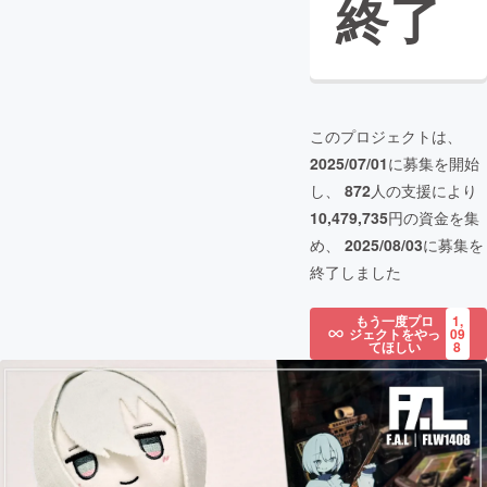
終了
このプロジェクトは、
2025/07/01
に募集を開始
し、
872
人の支援により
10,479,735
円の資金を集
め、
2025/08/03
に募集を
終了しました
もう一度プロ
1,
ジェクトをやっ
09
てほしい
8