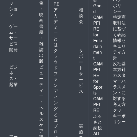
ッ
像
RE
・
ポリ
Goo
ショ
・
ア
相
シー
d
ン
映
カ
談
特定商
CAM
画
デ
会
取引法
PFI
ゲー
書
ミ
に基づ
RE
ム・
籍
ー
く表記
for
サー
・
と
情報セ
Ente
ビス
雑
は
キュリ
rtain
開発
誌
ク
サ
ティ方
men
出
ラ
ポ
針
t
版
ウ
ー
反社基
CAM
ビジ
ビ
ド
ト
本方針
PFI
ネ
ュ
フ
サ
カスタ
RE
ス・
ー
ァ
ー
マーハ
for
起業
テ
ン
ビ
ラスメ
Spor
ィ
デ
ス
ントに
ts
ー
ィ
対する
CAM
・
ン
考え方
PFI
ヘ
グ
クッ
RE
ル
と
キーポ
ふる
ス
は
リシー
さと
ケ
プ
実
納税
ア
ロ
施
AD
アー
舞