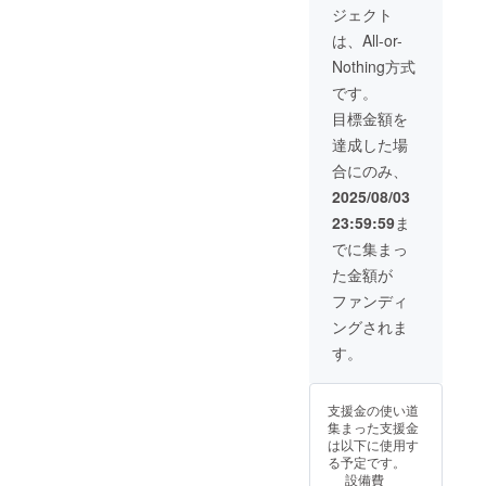
ジェクト
・マグ
カッ
は、All-or-
プ 1点
Nothing方式
・プリ
ントT
です。
シャ
目標金額を
ツ 1点
・記念
達成した場
カー
合にのみ、
ド 1点
●色紙イ
2025/08/03
ラスト
23:59:59
ま
はイ
メージ
でに集まっ
画像に
た金額が
なりま
す。 ●
ファンディ
必ず備
ングされま
考欄
に、色
す。
紙に入
れる宛
名をご
支援金の使い道
記入く
集まった支援金
ださ
は以下に使用す
い。 ●
る予定です。
宛名の
設備費
必要が