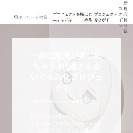
新
ロ
規
グ
会
プロジェクトを掲
はじ
プロジェクト
/
載するには
める
をさがす
イ
員
ン
登
録
人気のプロ
注目のリ
注目の新着プロ
募集終了が近いプ
もうすぐ公開
一緒に配信が楽しめ
ジェクト
ターン
ジェクト
ロジェクト
されます
ちゃう♪代理さんぬ
いぐるみ化プロジェ
アート・写真
音楽
クト！
テクノロジー・ガジェット
ゲーム・サ
CAMPFIRE Creation
プロダクト
映像・映画
書籍・雑誌
みなさまのご支援により、¥
10,479,735（1047%）と目標金額を大
ビジネス・起業
チャレンジ
きく上回り商品化をすることができま