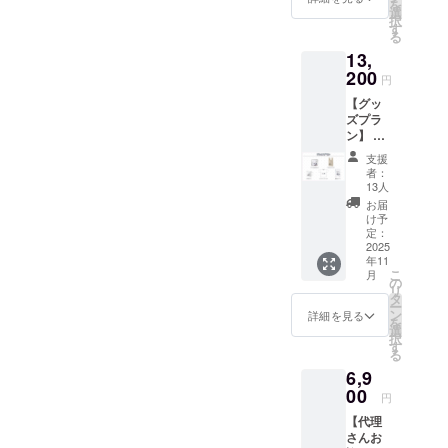
予定の
を
グ 1点
選
画像は
転送
択
・マグ
す
イメー
サービ
る
カッ
ジで
スを通
13,
プ 1点
す。 金
じて海
200
・プリ
額には
円
外発送
ントT
消費税
可能か
【グッ
シャ
（10%
どうか
ズプラ
ツ 1点
）を含
を、ご
ン】 ※
・記念
んでお
支援者
ぬいぐ
カー
りま
支援
様ご自
るみは
ド 1点
す。
者：
身で必
含まれ
画像は
13人
ずご確
ており
イメー
お届
認いた
ませ
ジで
け予
だきま
ん。 ・
定：
す。 金
すよう
アクリ
2025
額には
お願い
年11
ルスタ
消費税
いたし
こ
月
ンド 1
の
（10%
ます。
リ
点 ・マ
タ
）と送
ご支援
ー
ルシェ
ン
料990円
詳細を見る
後に輸
を
バッ
選
を含ん
出がで
択
グ 1点
す
でおり
きない
る
・マグ
ます。
ことが
6,9
カッ
判明し
プ 1点
00
円
た場合
・プリ
でも、
【代理
ントT
弊社で
さんお
シャ