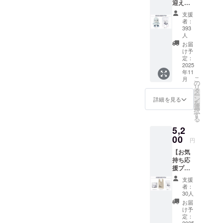
は返
迎えプ
ツ 1点
品・返
ラン】
・記念
支援
金・代
・ぬい
カー
者：
替発送
ぐる
ド 1点
393
などの
み 1点
画像は
人
対応は
・記念
イメー
お届
いたし
カー
ジで
け予
かねま
ド 1点
定：
す。 金
すの
2025
画像は
額には
で、あ
年11
イメー
消費税
こ
月
らかじ
ジで
の
（10%
リ
めご了
す。 金
タ
）と送
ー
承くだ
額には
ン
料990円
詳細を見る
を
さいま
消費税
選
を含ん
択
すよう
（10%
す
でおり
る
お願い
）と送
ます。
いたし
5,2
料990円
ます。
00
を含ん
円
でおり
【お気
ます。
持ち応
援プラ
ン】 ・
支援
アクリ
者：
ルスタ
30人
ンド 1
お届
点 ・マ
け予
ルシェ
定：