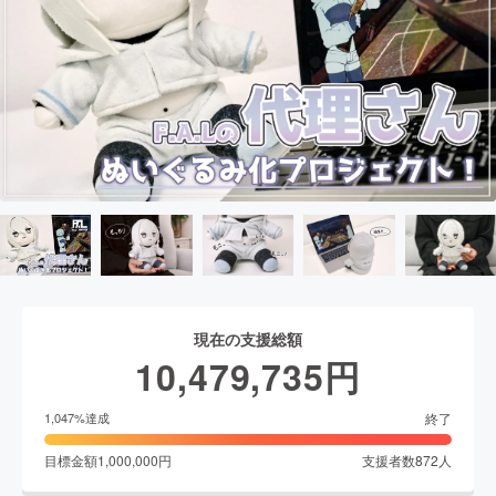
現在の支援総額
10,479,735
円
終了
1,047
%達成
目標金額
1,000,000
円
支援者数
872
人