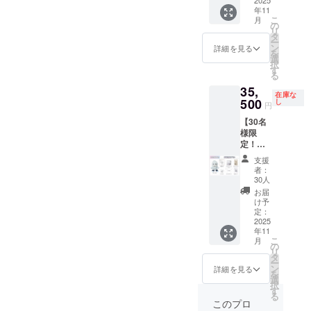
バッ
2025
年11
グ 1点
こ
月
・記念
の
リ
カー
タ
ー
ド 1点
ン
詳細を見る
を
画像は
選
択
イメー
す
る
ジで
35,
す。 金
在庫な
額には
500
し
円
消費税
【30名
（10%
様限
）と送
定！】
料660円
直筆色
を含ん
支援
紙プラ
でおり
者：
ン ・ぬ
ます。
30人
いぐる
お届
み 1点
け予
・直筆
定：
色紙 1
2025
年11
点 ・ア
こ
月
クリル
の
リ
スタン
タ
ー
ド 1点
ン
詳細を見る
を
・マル
選
択
シェ
す
る
バッ
このプロ
グ 1点