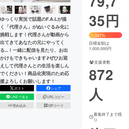
79,7
35
円
ゆっくり実況で話題のF.A.Lが描
く「代理さん」がぬいぐるみ化に
挑戦します！代理さんが動画から
1,047%
出てきてあなたの元にやってく
目標金額は
1,000,000円
る...！一緒に配信を見たり、お出
かけもできちゃいます♪ぜひお迎
支援者数
えして代理さんとの生活を楽しん
872
でください！商品化実現のため応
援よろしくお願いします！
人
ポスト
シェア
LINEで送る
URLコピー
埋め込み
QRコード
募集終了まで残
り