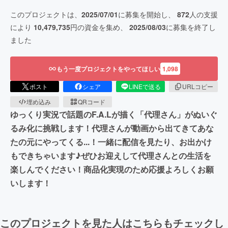
このプロジェクトは、
2025/07/01
に募集を開始し、
872
人の支援
により
10,479,735
円の資金を集め、
2025/08/03
に募集を終了し
ました
もう一度プロジェクトをやってほしい
1,098
ポスト
シェア
LINEで送る
URLコピー
埋め込み
QRコード
ゆっくり実況で話題のF.A.Lが描く「代理さん」がぬいぐ
るみ化に挑戦します！代理さんが動画から出てきてあな
たの元にやってくる...！一緒に配信を見たり、お出かけ
もできちゃいます♪ぜひお迎えして代理さんとの生活を
楽しんでください！商品化実現のため応援よろしくお願
いします！
このプロジェクトを見た人はこちらもチェックし