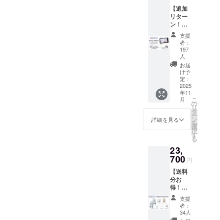
◾️営業日のご
【追加
案内
リター
ン！】
営業時間：
モバイ
平日 10:00〜
支援
ルバッ
者：
18:00 (土日
テリー
197
プラン
人
祝、年末年
画像は
お届
始除く)
イメー
け予
※お問い合わ
ジで
定：
2025
す。 金
せから3営業
年11
額には
こ
月
日以内にご
消費税
の
リ
（10%
返信させて
タ
ー
）と送
ン
詳細を見る
いただきま
を
料990円
選
択
す。
を含ん
す
る
でおり
※ ご質問に
23,
ます。
よってはお
700
※モバイ
円
応えできか
ルバッ
【送料
テ
ねる場合も
分お
リー：
ございま
得！】
PSE
代理さ
マーク
す。
支援
んいっ
（その
者：
ぱいプ
他法定
34人
ラン 送
◾️ プライバ