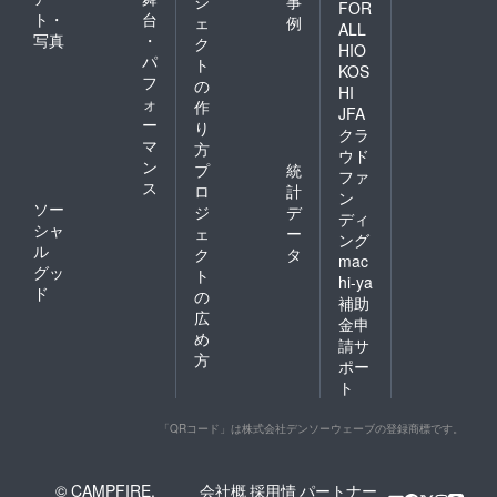
ジ
事
FOR
ト・
台
ェ
例
ALL
写真
・
ク
HIO
パ
ト
KOS
フ
の
HI
ォ
作
JFA
ー
り
クラ
マ
方
ウド
ン
プ
統
ファ
ス
ロ
計
ン
ソー
ジ
デ
ディ
シャ
ェ
ー
ング
ル
ク
タ
mac
グッ
ト
hi-ya
ド
の
補助
広
金申
め
請サ
方
ポー
ト
「QRコード」は株式会社デンソーウェーブの登録商標です。
© CAMPFIRE,
会社概
採用情
パートナー