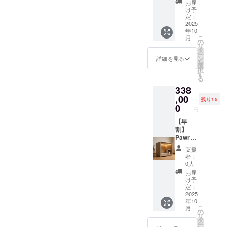
お届
部品）
量：横
メー
テッ
け予
・使用
70cm×
カー情
カー ・
定：
方法：
縦
報 ・
Pawrad
2025
年10
防音・
50cm×
メー
iseレ
こ
月
快適空
奥行き
カー所
ギュ
の
リ
間を提
55cm
在地
ラーサ
タ
ー
供する
40kg
（国）
イズと
ン
詳細を見る
を
犬小屋
・素
： 日本
オリジ
選
択
です。
材：木
・製造
ナルス
す
る
室内設
材（構
国： 日
テッ
338
置推
造部
本 ・法
カーを
奨。換
分）、
人名：
ご提供
,00
残り15
気扇・
防音吸
株式会
しま
0
円
窓付き
音材、
社
す。 ・
で通気
ポリエ
SALVAT
カラー
【早
性も確
ステル
ORE 2.
展開：
割】
保。入
（内
商品概
白, 黒，
Pawrad
口ドア
装）、
要につ
グレー
iseレ
支援
はロッ
ステン
いて ・
・商品
ギュ
者：
ク可
レス
商品サ
ステッ
ラーサ
0人
能。 ・
（金具
イズ/重
カーサ
イズ×ス
お届
取扱説
部品）
量：横
イズ：
テッ
け予
明書の
・使用
70cm×
7.5cm×
カー ・
定：
有無・
方法：
縦
7.5cm
Pawrad
2025
年10
対応言
防音・
50cm×
1. 本商
iseレ
こ
月
語：あ
快適空
奥行き
品の
ギュ
の
リ
り / 日本
間を提
55cm
メー
ラーサ
タ
ー
語 ・保
供する
40kg
カー情
イズと