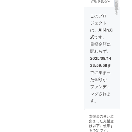
ン
詳細を見る
を
絡）。
有無・
快適空
90cm
報 ・
とオリ
選
択
保証期
対応言
間を提
80kg ・
メー
ジナル
す
る
間：購
語：あ
供する
素材：
カー所
ステッ
このプロ
入日か
り / 日本
犬小屋
木材
在地
カーを
ジェクト
ら6ヶ月
語 ・保
です。
（構造
（国）
ご提供
間。 ※
証の有
室内設
部
： 日本
しま
は、
All-In方
不適切
無、保
置推
分）、
・製造
す。 ・
式
です。
な使用
証の適
奨。換
防音吸
国： 日
カラー
（雨ざ
用条
気扇・
音材、
本 ・法
展開：
目標金額に
らし設
件、保
窓付き
ポリエ
人名：
白, 黒，
関わらず、
置・分
証期間
で通気
ステル
株式会
グレー
解改造
あり。
性も確
（内
社
・商品
2025/09/14
など）
通常使
保。入
装）、
SALVAT
ステッ
23:59:59
ま
は保証
用によ
口ドア
ステン
ORE 2.
カーサ
対象
る初期
はロッ
レス
商品概
イズ：
でに集まっ
外。
不良は
ク可
（金具
要につ
7.5cm×
た金額が
無償交
能。 ・
部品）
いて ・
7.5cm
換（商
取扱説
・使用
商品サ
1. 本商
ファンディ
品到着
明書の
方法：
イズ/重
品の
ングされま
後7日以
有無・
防音・
量：横
メー
内に連
対応言
快適空
120cm
カー情
す。
絡）。
語：あ
間を提
×縦
報 ・
保証期
り / 日本
供する
80cm×
メー
間：購
語 ・保
犬小屋
奥行き
カー所
支援金の使い道
入日か
証の有
です。
90cm
在地
集まった支援金
ら6ヶ月
無、保
室内設
80kg ・
（国）
は以下に使用す
間。 ※
証の適
置推
素材：
： 日本
る予定です。
不適切
用条
奨。換
木材
・製造