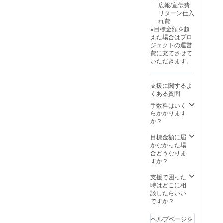
広報/宣伝費
な使用
件、保
気扇・
（構造
国： 日
リターン仕入
（雨ざ
証期間
窓付き
部
本 ・法
れ費
らし設
あり。
で通気
分）、
人名：
※目標金額を超
置・分
通常使
性も確
防音吸
株式会
えた場合はプロ
解改造
用によ
保。入
音材、
社
ジェクトの運営
など）
る初期
口ドア
ポリエ
SALVAT
費に充てさせて
は保証
不良は
はロッ
ステル
ORE 2.
いただきます。
対象
無償交
ク可
（内
商品概
外。
換（商
能。 ・
装）、
要につ
品到着
取扱説
ステン
いて ・
支援に関するよ
後7日以
明書の
レス
商品サ
くある質問
内に連
有無・
（金具
イズ/重
絡）。
対応言
部品）
量：横
手数料はいく
保証期
語：あ
・使用
120cm
らかかります
間：購
り / 日本
方法：
×縦
か？
入日か
語 ・保
防音・
80cm×
ら6ヶ月
証の有
快適空
奥行き
目標金額に届
間。 ※
無、保
間を提
90cm
かなかった場
不適切
証の適
供する
80kg ・
合どうなりま
な使用
用条
犬小屋
素材：
すか？
（雨ざ
件、保
です。
木材
らし設
証期間
室内設
（構造
支援で困った
置・分
あり。
置推
部
時はどこに相
解改造
通常使
奨。換
分）、
談したらいい
など）
用によ
気扇・
防音吸
ですか？
は保証
る初期
窓付き
音材、
対象
不良は
で通気
ポリエ
ヘルプページを
外。
無償交
性も確
ステル