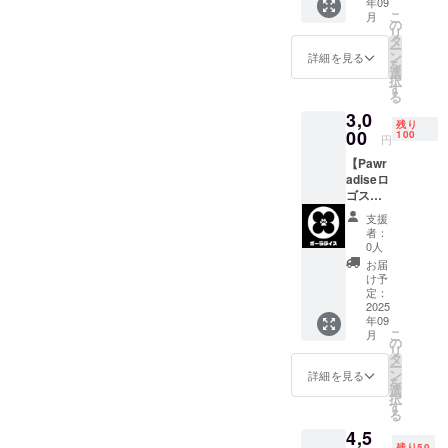
年09
カー2枚
しま
こ
月
を提
す。
の
リ
供。 ・
タ
ー
カラー
ン
詳細を見る
を
展開：
選
択
白 ・商
す
る
品サイ
3,0
ズ：
残り
7.5cm×
00
100
円
7.5cm
【Pawr
adiseロ
ゴス
テッ
支援
カー
者：
セッ
0人
ト】
お届
Pawrad
け予
iseロゴ
定：
ステッ
2025
年09
カー2枚
こ
月
を提
の
リ
供。 ・
タ
ー
カラー
ン
詳細を見る
を
展開：
選
択
黒 ・商
す
る
品サイ
4,5
ズ：
残り50