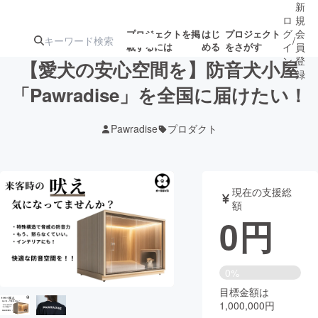
新
ロ
規
グ
会
プロジェクトを掲
はじ
プロジェクト
/
載するには
める
をさがす
イ
員
ン
登
【愛犬の安心空間を】防音犬小屋
録
「Pawradise」を全国に届けたい！
人気のプロ
注目のリ
注目の新着プロ
募集終了が近いプ
もうすぐ公開
Pawradise
プロダクト
ジェクト
ターン
ジェクト
ロジェクト
されます
アート・写真
音楽
現在の支援総
額
0
円
テクノロジー・ガジェット
ゲーム・サ
映像・映画
書籍・雑誌
0%
目標金額は
1,000,000円
ビジネス・起業
チャレンジ