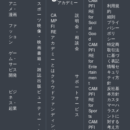
CAM
アカデミー
アニ
ス
利用規
PFI
メ・
ポ
約
RE
漫画
ー
CA
説
細則
for
ツ
MP
明
プライ
Soci
ファ
映
FI
会
バシー
al
ッ
像
RE
・
ポリ
Goo
ショ
・
ア
相
シー
d
ン
映
カ
談
特定商
CAM
画
デ
会
取引法
PFI
ゲー
書
ミ
に基づ
RE
ム・
籍
ー
く表記
for
サー
・
と
情報セ
Ente
ビス
雑
は
キュリ
rtain
開発
誌
ク
サ
ティ方
men
出
ラ
ポ
針
t
版
ウ
ー
反社基
CAM
ビジ
ビ
ド
ト
本方針
PFI
ネ
ュ
フ
サ
カスタ
RE
ス・
ー
ァ
ー
マーハ
for
起業
テ
ン
ビ
ラスメ
Spor
ィ
デ
ス
ントに
ts
ー
ィ
対する
CAM
・
ン
考え方
PFI