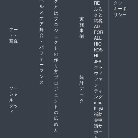
ヘ
グ
クッ
RE
ル
と
キーポ
ふる
ス
は
リシー
さと
ケ
プ
実
納税
ア
ロ
施
AD
アー
舞
ジ
事
FOR
ト・
台
ェ
例
ALL
写真
・
ク
HIO
パ
ト
KOS
フ
の
HI
ォ
作
JFA
ー
り
クラ
マ
方
ウド
ン
プ
統
ファ
ス
ロ
計
ン
ソー
ジ
デ
ディ
シャ
ェ
ー
ング
ル
ク
タ
mac
グッ
ト
hi-ya
ド
の
補助
広
金申
め
請サ
方
ポー
ト