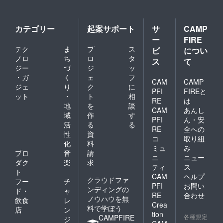
な使用
（雨ざ
らし設
カテゴリー
起案サポート
サ
CAMP
置・分
ー
FIRE
解改造
など）
テク
ま
プ
ス
ビ
につい
は保証
ノロ
ち
ロ
タ
ス
て
対象
ジー
づ
ジ
ッ
外。
・ガ
く
ェ
フ
CAM
CAMP
ジェ
り
ク
に
PFI
FIREと
ット
・
ト
相
RE
は
地
を
談
CAM
あんし
域
作
す
PFI
ん・安
活
る
る
RE
全への
性
資
コ
取り組
化
料
ミュ
み
プロ
音
請
ニ
ニュー
ダク
楽
求
ティ
ス
ト
CAM
ヘルプ
クラウドファ
フー
チ
PFI
お問い
ンディングの
ド・
ャ
RE
合わせ
ノウハウを無
飲食
レ
Crea
料で学ぼう
店
ン
tion
各種規定
CAMPFIRE
ジ