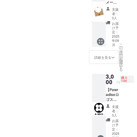
メール
＋活動
支援
報告（1
者：
回）】
0人
お礼の
お届
メール
け予
＋オン
定：
ライン
2025
年09
サイト
こ
月
で使え
の
リ
るクー
タ
ー
ポンを
ン
詳細を見る
を
お渡し
選
択
しま
す
る
す。 有
3,0
効期
残り
限：
00
100
円
2025年
【Pawr
10月か
adiseロ
ら2025
ゴス
年12月
テッ
末まで
支援
カー
CAMPF
者：
セッ
IREの支
0人
ト】
援者限
お届
Pawrad
定活動
け予
iseロゴ
報告を
定：
ステッ
2025
お届け