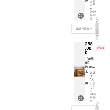
お届
”Pawra
け予
dise”ロ
定：
ゴをデ
2025
年09
ザイン
こ
月
したT
の
リ
シャツ
タ
ー
を提供
ン
詳細を見る
を
しま
選
択
す。 ・
す
る
サイズ
258
展開：
S、M、
,00
残り5
L、XL
0
円
・カ
ラー展
【超早
開：黒
割】
Pawrad
iseミニ
支援
サイズ×
者：
ステッ
0人
カー ・
お届
Pawrad
け予
iseミニ
定：
サイズ
2025
年10
とス
こ
月
テッ
の
リ
カーを
タ
ー
ご提供