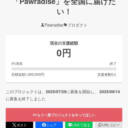
「Pawradise」を全国に届けた
い！
Pawradise
プロダクト
現在の支援総額
0
円
終了
0
%達成
目標金額
1,000,000
円
支援者数
0
人
このプロジェクトは、
2025/07/29
に募集を開始し、
2025/09/14
に募集を終了しました
もう一度プロジェクトをやってほしい
ポスト
シェア
LINEで送る
URLコピー