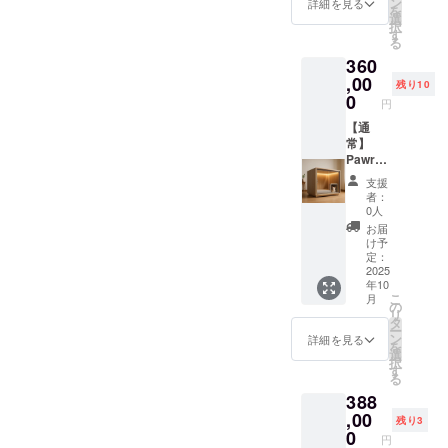
ン
詳細を見る
を
証の有
犬小屋
・素
報 ・
オリジ
選
択
無、保
です。
材：木
メー
ナルス
す
る
証の適
室内設
材（構
カー所
テッ
360
用条
置推
造部
在地
カーを
件、保
奨。換
分）、
（国）
ご提供
,00
残り10
証期間
気扇・
防音吸
： 日本
しま
0
円
あり。
窓付き
音材、
・製造
す。 ・
通常使
で通気
ポリエ
国： 日
カラー
【通
用によ
性も確
ステル
本 ・法
展開：
常】
る初期
保。入
（内
人名：
白, 黒，
Pawrad
不良は
口ドア
装）、
株式会
グレー
iseレ
支援
無償交
はロッ
ステン
社
・商品
ギュ
者：
換（商
ク可
レス
SALVAT
ステッ
ラーサ
0人
品到着
能。 ・
（金具
ORE 2.
カーサ
イズ×ス
お届
後7日以
取扱説
部品）
商品概
イズ：
テッ
け予
内に連
明書の
・使用
要につ
7.5cm×
カー ・
定：
絡）。
有無・
方法：
いて ・
7.5cm
Pawrad
2025
年10
保証期
対応言
防音・
商品サ
1. 本商
iseレ
こ
月
間：購
語：あ
快適空
イズ/重
品の
ギュ
の
リ
入日か
り / 日本
間を提
量：横
メー
ラーサ
タ
ー
ら6ヶ月
語 ・保
供する
96.5cm
カー情
イズと
ン
詳細を見る
を
間。 ※
証の有
犬小屋
×縦
報 ・
ステッ
選
択
不適切
無、保
です。
65cm×
メー
カーを
す
る
な使用
証の適
室内設
奥行き
カー所
ご提供
388
（雨ざ
用条
置推
76cm
在地
しま
らし設
件、保
奨。換
60kg ・
（国）
す。 ・
,00
残り3
置・分
証期間
気扇・
素材：
： 日本
カラー
0
円
解改造
あり。
窓付き
木材
・製造
展開：