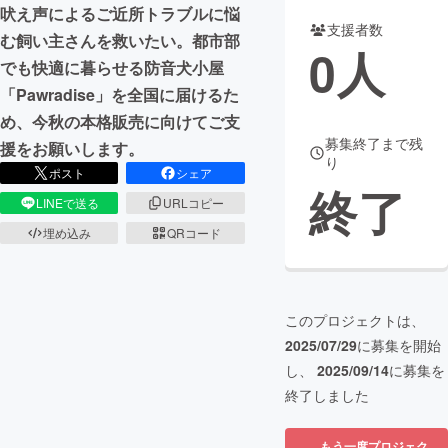
吠え声によるご近所トラブルに悩
支援者数
まちづくり・地域活性化
む飼い主さんを救いたい。都市部
0
人
でも快適に暮らせる防音犬小屋
「Pawradise」を全国に届けるた
CAMPFIRE for Social Good
CAMPFIRE Creation
め、今秋の本格販売に向けてご支
CAMPFIREふるさと納税
machi-ya
コミュニティ
募集終了まで残
援をお願いします。
り
ポスト
シェア
終了
LINEで送る
URLコピー
埋め込み
QRコード
このプロジェクトは、
2025/07/29
に募集を開始
し、
2025/09/14
に募集を
終了しました
もう一度プロジェク