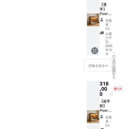
SALVAT
ステッ
【通
ORE 2.
カーサ
常】
商品概
イズ：
Pawrad
要につ
7.5cm×
iseミニ
支援
いて ・
7.5cm
サイズ×
者：
商品サ
1. 本商
ステッ
0人
イズ/重
品の
カー ・
お届
量：横
メー
Pawrad
け予
70cm×
カー情
iseミニ
定：
縦
報 ・
サイズ
2025
年10
50cm×
メー
とス
こ
月
奥行き
カー所
テッ
の
リ
55cm
在地
カーを
タ
ー
40kg
（国）
ご提供
ン
詳細を見る
を
・素
： 日本
しま
選
択
材：木
・製造
す。 ・
す
る
材（構
国： 日
カラー
318
造部
本 ・法
展開：
分）、
人名：
白, 黒，
,00
残り5
防音吸
株式会
グレー
0
円
音材、
社
・商品
ポリエ
SALVAT
ステッ
【超早
ステル
ORE 2.
カーサ
割】
（内
商品概
イズ：
Pawrad
装）、
要につ
7.5cm×
iseレ
支援
ステン
いて ・
7.5cm
ギュ
者：
レス
商品サ
1. 本商
ラーサ
0人
（金具
イズ/重
品の
イズ×ス