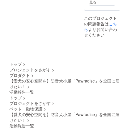
見る
換（商
保。入
（内
品到着
口ドア
装）、
後7日以
はロッ
ステン
このプロジェクト
内に連
ク可
レス
の問題報告は
絡）。
能。 ・
（金具
こち
保証期
取扱説
部品）
ら
よりお問い合わ
間：購
明書の
・使用
せください
入日か
有無・
方法：
ら6ヶ月
対応言
防音・
間。 ※
語：あ
快適空
不適切
り / 日本
間を提
な使用
語 ・保
供する
（雨ざ
証の有
犬小屋
トップ
>
らし設
無、保
です。
プロジェクトをさがす
>
置・分
証の適
室内設
プロダクト
>
解改造
用条
置推
など）
件、保
奨。換
【愛犬の安心空間を】防音犬小屋「Pawradise」を全国に届
は保証
証期間
気扇・
けたい！
>
対象
あり。
窓付き
活動報告一覧
外。
通常使
で通気
トップ
>
用によ
性も確
プロジェクトをさがす
>
る初期
保。入
不良は
口ドア
ペット・動物保護
>
無償交
はロッ
【愛犬の安心空間を】防音犬小屋「Pawradise」を全国に届
換（商
ク可
けたい！
>
品到着
能。 ・
活動報告一覧
後7日以
取扱説
内に連
明書の