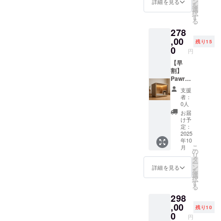
ン
詳細を見る
を
しま
選
択
す。 ・
す
る
カラー
278
展開：
白, 黒，
,00
残り15
グレー
0
円
・商品
ステッ
【早
カーサ
割】
イズ：
Pawrad
7.5cm×
iseミニ
支援
7.5cm
サイズ×
者：
1. 本商
ステッ
0人
品の
カー ・
お届
メー
Pawrad
け予
カー情
iseミニ
定：
報 ・
サイズ
2025
年10
メー
とス
こ
月
カー所
テッ
の
リ
在地
カーを
タ
ー
（国）
ご提供
ン
詳細を見る
を
： 日本
しま
選
択
・製造
す。 ・
す
る
国： 日
カラー
298
本 ・法
展開：
人名：
白, 黒，
,00
残り10
株式会
グレー
0
円
社
・商品