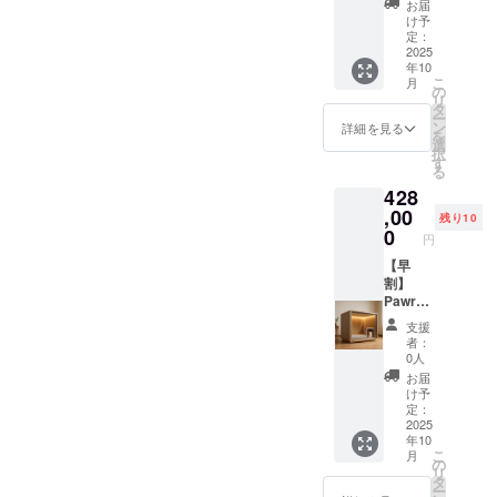
お届
後7日以
保。入
（内
いて ・
1. 本商
ナルス
け予
内に連
口ドア
装）、
商品サ
品の
テッ
定：
絡）。
はロッ
ステン
イズ/重
メー
カー ・
2025
年10
保証期
ク可
レス
量：横
カー情
Pawrad
こ
月
間：購
能。 ・
（金具
96.5cm
報 ・
iseプレ
の
リ
入日か
取扱説
部品）
×縦
メー
ミアム
タ
ー
ら6ヶ月
明書の
・使用
65cm×
カー所
サイズ
ン
詳細を見る
を
間。 ※
有無・
方法：
奥行き
在地
とオリ
選
択
不適切
対応言
防音・
76cm
（国）
ジナル
す
る
な使用
語：あ
快適空
60kg ・
： 日本
ステッ
428
（雨ざ
り / 日本
間を提
素材：
・製造
カーを
らし設
語 ・保
供する
木材
国： 日
ご提供
,00
残り10
置・分
証の有
犬小屋
（構造
本 ・法
しま
0
円
解改造
無、保
です。
部
人名：
す。 ・
など）
証の適
室内設
分）、
株式会
カラー
【早
は保証
用条
置推
防音吸
社
展開：
割】
対象
件、保
奨。換
音材、
SALVAT
白, 黒，
Pawrad
外。
証期間
気扇・
ポリエ
ORE 2.
グレー
iseプレ
支援
あり。
窓付き
ステル
商品概
・ス
ミアム
者：
通常使
で通気
（内
要につ
テッ
サイズ×
0人
用によ
性も確
装）、
いて ・
カーサ
オリジ
お届
る初期
保。入
ステン
商品サ
イズ：
ナルス
け予
不良は
口ドア
レス
イズ/重
7.5cm×
テッ
定：
無償交
はロッ
（金具
量：横
7.5cm
カー ・
2025
年10
換（商
ク可
部品）
120cm
1. 本商
Pawrad
こ
月
品到着
能。 ・
・使用
×縦
品の
iseプレ
の
リ
後7日以
取扱説
方法：
80cm×
メー
ミアム
タ
ー
内に連
明書の
防音・
奥行き
カー情
サイズ