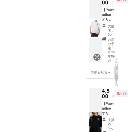
7.5cm×
00
円
7.5cm
【Pawr
adise
オリジ
ナルブ
支援
ランドT
者：
シャ
0人
ツ】
お届
”Pawra
け予
dise”ロ
定：
ゴをデ
2025
年09
ザイン
こ
月
したT
の
リ
シャツ
タ
ー
を提供
ン
詳細を見る
を
しま
選
択
す。 ・
す
る
サイズ
4,5
展開：
残り50
S、M、
00
円
L、XL
【Pawr
・カ
adise
ラー展
オリジ
開：白
ナルブ
支援
ランドT
者：
シャ
0人
ツ】