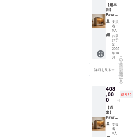
など）
通常使
で通気
（構造
国： 日
白, 黒，
【超早
は保証
用によ
性も確
部
本 ・法
グレー
割】
対象
る初期
保。入
分）、
人名：
・商品
Pawrad
外。
不良は
口ドア
防音吸
株式会
ステッ
iseプレ
支援
無償交
はロッ
音材、
社
カーサ
ミアム
者：
換（商
ク可
ポリエ
SALVAT
イズ：
サイズ×
0人
品到着
能。 ・
ステル
ORE 2.
7.5cm×
ステッ
お届
後7日以
取扱説
（内
商品概
7.5cm
カー ・
け予
内に連
明書の
装）、
要につ
1. 本商
Pawrad
定：
絡）。
有無・
ステン
いて ・
品の
iseプレ
2025
年10
保証期
対応言
レス
商品サ
メー
ミアム
こ
月
間：購
語：あ
（金具
イズ/重
カー情
サイズ
の
リ
入日か
り / 日本
部品）
量：横
報 ・
とス
タ
ー
ら6ヶ月
語 ・保
・使用
96.5cm
メー
テッ
ン
詳細を見る
を
間。 ※
証の有
方法：
×縦
カー所
カーを
選
択
不適切
無、保
防音・
65cm×
在地
ご提供
す
る
な使用
証の適
快適空
奥行き
（国）
しま
408
（雨ざ
用条
間を提
76cm
： 日本
す。 ・
らし設
件、保
供する
60kg ・
・製造
カラー
,00
残り10
置・分
証期間
犬小屋
素材：
国： 日
展開：
0
円
解改造
あり。
です。
木材
本 ・法
白, 黒，
など）
通常使
室内設
（構造
人名：
グレー
【通
は保証
用によ
置推
部
株式会
・商品
常】
対象
る初期
奨。換
分）、
社
ステッ
Pawrad
外。
不良は
気扇・
防音吸
SALVAT
カーサ
iseプレ
支援
無償交
窓付き
音材、
ORE 2.
イズ：
ミアム
者：
換（商
で通気
ポリエ
商品概
7.5cm×
サイズ×
0人
品到着
性も確
ステル
要につ
7.5cm
オリジ