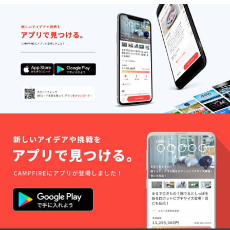
絡）。
有無・
保証期
対応言
間：購
語：あ
入日か
り / 日本
ら6ヶ月
語 ・保
間。 ※
証の有
不適切
無、保
な使用
証の適
（雨ざ
用条
らし設
件、保
置・分
証期間
解改造
あり。
など）
通常使
は保証
用によ
対象
る初期
外。
不良は
無償交
換（商
品到着
後7日以
内に連
絡）。
保証期
間：購
入日か
ら6ヶ月
間。 ※
不適切