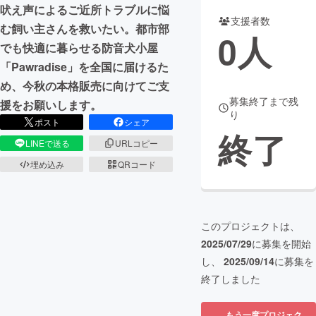
吠え声によるご近所トラブルに悩
支援者数
まちづくり・地域活性化
む飼い主さんを救いたい。都市部
0
人
でも快適に暮らせる防音犬小屋
「Pawradise」を全国に届けるた
CAMPFIRE for Social Good
CAMPFIRE Creation
め、今秋の本格販売に向けてご支
CAMPFIREふるさと納税
machi-ya
コミュニティ
募集終了まで残
援をお願いします。
り
ポスト
シェア
終了
LINEで送る
URLコピー
埋め込み
QRコード
このプロジェクトは、
2025/07/29
に募集を開始
し、
2025/09/14
に募集を
終了しました
もう一度プロジェク