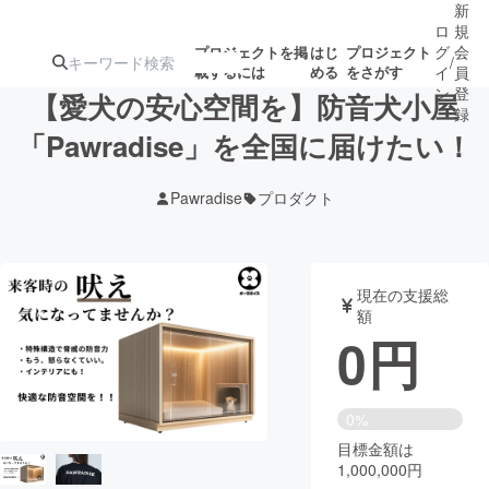
新
ロ
規
グ
会
プロジェクトを掲
はじ
プロジェクト
/
載するには
める
をさがす
イ
員
ン
登
【愛犬の安心空間を】防音犬小屋
録
「Pawradise」を全国に届けたい！
人気のプロ
注目のリ
注目の新着プロ
募集終了が近いプ
もうすぐ公開
Pawradise
プロダクト
ジェクト
ターン
ジェクト
ロジェクト
されます
アート・写真
音楽
現在の支援総
額
0
円
テクノロジー・ガジェット
ゲーム・サ
映像・映画
書籍・雑誌
0%
目標金額は
1,000,000円
ビジネス・起業
チャレンジ