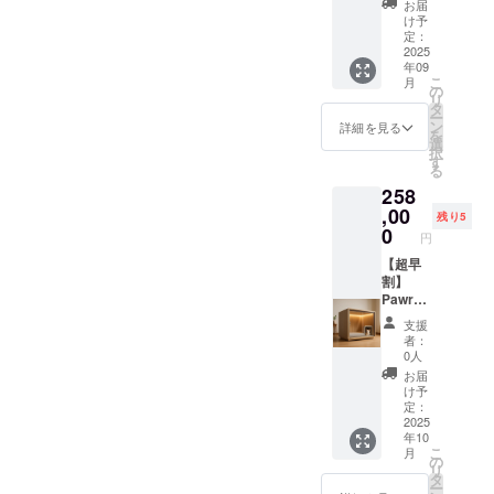
お届
”Pawra
け予
dise”ロ
定：
ゴをデ
2025
年09
ザイン
こ
月
したT
の
リ
シャツ
タ
ー
を提供
ン
詳細を見る
を
しま
選
択
す。 ・
す
る
サイズ
258
展開：
S、M、
,00
残り5
L、XL
0
円
・カ
ラー展
【超早
開：黒
割】
Pawrad
iseミニ
支援
サイズ×
者：
ステッ
0人
カー ・
お届
Pawrad
け予
iseミニ
定：
サイズ
2025
年10
とス
こ
月
テッ
の
リ
カーを
タ
ー
ご提供