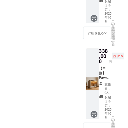
お届
部品）
量：横
メー
テッ
け予
・使用
70cm×
カー情
カー ・
定：
方法：
縦
報 ・
Pawrad
2025
年10
防音・
50cm×
メー
iseレ
こ
月
快適空
奥行き
カー所
ギュ
の
リ
間を提
55cm
在地
ラーサ
タ
ー
供する
40kg
（国）
イズと
ン
詳細を見る
を
犬小屋
・素
： 日本
オリジ
選
択
です。
材：木
・製造
ナルス
す
る
室内設
材（構
国： 日
テッ
338
置推
造部
本 ・法
カーを
奨。換
分）、
人名：
ご提供
,00
残り15
気扇・
防音吸
株式会
しま
0
円
窓付き
音材、
社
す。 ・
で通気
ポリエ
SALVAT
カラー
【早
性も確
ステル
ORE 2.
展開：
割】
保。入
（内
商品概
白, 黒，
Pawrad
口ドア
装）、
要につ
グレー
iseレ
支援
はロッ
ステン
いて ・
・商品
ギュ
者：
ク可
レス
商品サ
ステッ
ラーサ
0人
能。 ・
（金具
イズ/重
カーサ
イズ×ス
お届
取扱説
部品）
量：横
イズ：
テッ
け予
明書の
・使用
70cm×
7.5cm×
カー ・
定：
有無・
方法：
縦
7.5cm
Pawrad
2025
年10
対応言
防音・
50cm×
1. 本商
iseレ
こ
月
語：あ
快適空
奥行き
品の
ギュ
の
リ
り / 日本
間を提
55cm
メー
ラーサ
タ
ー
語 ・保
供する
40kg
カー情
イズと