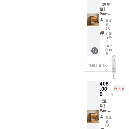
など）
通常使
で通気
（構造
国： 日
白, 黒，
【超早
は保証
用によ
性も確
部
本 ・法
グレー
割】
対象
る初期
保。入
分）、
人名：
・商品
Pawrad
外。
不良は
口ドア
防音吸
株式会
ステッ
iseプレ
支援
無償交
はロッ
音材、
社
カーサ
ミアム
者：
換（商
ク可
ポリエ
SALVAT
イズ：
サイズ×
0人
品到着
能。 ・
ステル
ORE 2.
7.5cm×
ステッ
お届
後7日以
取扱説
（内
商品概
7.5cm
カー ・
け予
内に連
明書の
装）、
要につ
1. 本商
Pawrad
定：
絡）。
有無・
ステン
いて ・
品の
iseプレ
2025
年10
保証期
対応言
レス
商品サ
メー
ミアム
こ
月
間：購
語：あ
（金具
イズ/重
カー情
サイズ
の
リ
入日か
り / 日本
部品）
量：横
報 ・
とス
タ
ー
ら6ヶ月
語 ・保
・使用
96.5cm
メー
テッ
ン
詳細を見る
を
間。 ※
証の有
方法：
×縦
カー所
カーを
選
択
不適切
無、保
防音・
65cm×
在地
ご提供
す
る
な使用
証の適
快適空
奥行き
（国）
しま
408
（雨ざ
用条
間を提
76cm
： 日本
す。 ・
らし設
件、保
供する
60kg ・
・製造
カラー
,00
残り10
置・分
証期間
犬小屋
素材：
国： 日
展開：
0
円
解改造
あり。
です。
木材
本 ・法
白, 黒，
など）
通常使
室内設
（構造
人名：
グレー
【通
は保証
用によ
置推
部
株式会
・商品
常】
対象
る初期
奨。換
分）、
社
ステッ
Pawrad
外。
不良は
気扇・
防音吸
SALVAT
カーサ
iseプレ
支援
無償交
窓付き
音材、
ORE 2.
イズ：
ミアム
者：
換（商
で通気
ポリエ
商品概
7.5cm×
サイズ×
0人
品到着
性も確
ステル
要につ
7.5cm
オリジ