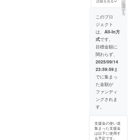
ン
詳細を見る
を
絡）。
有無・
快適空
90cm
報 ・
とオリ
選
択
保証期
対応言
間を提
80kg ・
メー
ジナル
す
る
間：購
語：あ
供する
素材：
カー所
ステッ
このプロ
入日か
り / 日本
犬小屋
木材
在地
カーを
ジェクト
ら6ヶ月
語 ・保
です。
（構造
（国）
ご提供
間。 ※
証の有
室内設
部
： 日本
しま
は、
All-In方
不適切
無、保
置推
分）、
・製造
す。 ・
式
です。
な使用
証の適
奨。換
防音吸
国： 日
カラー
（雨ざ
用条
気扇・
音材、
本 ・法
展開：
目標金額に
らし設
件、保
窓付き
ポリエ
人名：
白, 黒，
関わらず、
置・分
証期間
で通気
ステル
株式会
グレー
解改造
あり。
性も確
（内
社
・商品
2025/09/14
など）
通常使
保。入
装）、
SALVAT
ステッ
23:59:59
ま
は保証
用によ
口ドア
ステン
ORE 2.
カーサ
対象
る初期
はロッ
レス
商品概
イズ：
でに集まっ
外。
不良は
ク可
（金具
要につ
7.5cm×
た金額が
無償交
能。 ・
部品）
いて ・
7.5cm
換（商
取扱説
・使用
商品サ
1. 本商
ファンディ
品到着
明書の
方法：
イズ/重
品の
ングされま
後7日以
有無・
防音・
量：横
メー
内に連
対応言
快適空
120cm
カー情
す。
絡）。
語：あ
間を提
×縦
報 ・
保証期
り / 日本
供する
80cm×
メー
間：購
語 ・保
犬小屋
奥行き
カー所
支援金の使い道
入日か
証の有
です。
90cm
在地
集まった支援金
ら6ヶ月
無、保
室内設
80kg ・
（国）
は以下に使用す
間。 ※
証の適
置推
素材：
： 日本
る予定です。
不適切
用条
奨。換
木材
・製造