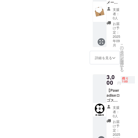
メール
＋活動
支援
報告（1
者：
回）】
0人
お礼の
お届
メール
け予
＋オン
定：
ライン
2025
年09
サイト
こ
月
で使え
の
リ
るクー
タ
ー
ポンを
ン
詳細を見る
を
お渡し
選
択
しま
す
る
す。 有
3,0
効期
残り
限：
00
100
円
2025年
【Pawr
10月か
adiseロ
ら2025
ゴス
年12月
テッ
末まで
支援
カー
CAMPF
者：
セッ
IREの支
0人
ト】
援者限
お届
Pawrad
定活動
け予
iseロゴ
報告を
定：
ステッ
2025
お届け