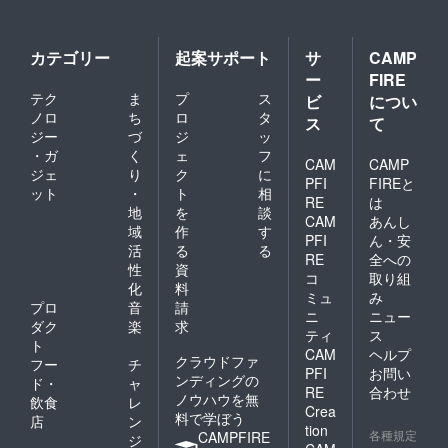
な使用
（雨ざ
らし設
カテゴリー
起案サポート
サ
CAMP
置・分
ー
FIRE
解改造
など）
テク
ま
プ
ス
ビ
につい
は保証
ノロ
ち
ロ
タ
ス
て
対象
ジー
づ
ジ
ッ
外。
・ガ
く
ェ
フ
CAM
CAMP
ジェ
り
ク
に
PFI
FIREと
ット
・
ト
相
RE
は
地
を
談
CAM
あんし
域
作
す
PFI
ん・安
活
る
る
RE
全への
性
資
コ
取り組
化
料
ミュ
み
プロ
音
請
ニ
ニュー
ダク
楽
求
ティ
ス
ト
CAM
ヘルプ
クラウドファ
フー
チ
PFI
お問い
ンディングの
ド・
ャ
RE
合わせ
ノウハウを無
飲食
レ
Crea
料で学ぼう
店
ン
tion
各種規定
CAMPFIRE
ジ