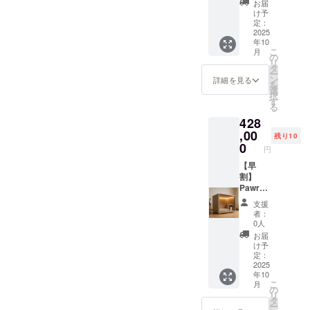
お届
後7日以
保。入
（内
いて ・
1. 本商
ナルス
け予
内に連
口ドア
装）、
商品サ
品の
テッ
定：
絡）。
はロッ
ステン
イズ/重
メー
カー ・
2025
年10
保証期
ク可
レス
量：横
カー情
Pawrad
こ
月
間：購
能。 ・
（金具
96.5cm
報 ・
iseプレ
の
リ
入日か
取扱説
部品）
×縦
メー
ミアム
タ
ー
ら6ヶ月
明書の
・使用
65cm×
カー所
サイズ
ン
詳細を見る
を
間。 ※
有無・
方法：
奥行き
在地
とオリ
選
択
不適切
対応言
防音・
76cm
（国）
ジナル
す
る
な使用
語：あ
快適空
60kg ・
： 日本
ステッ
428
（雨ざ
り / 日本
間を提
素材：
・製造
カーを
らし設
語 ・保
供する
木材
国： 日
ご提供
,00
残り10
置・分
証の有
犬小屋
（構造
本 ・法
しま
0
円
解改造
無、保
です。
部
人名：
す。 ・
など）
証の適
室内設
分）、
株式会
カラー
【早
は保証
用条
置推
防音吸
社
展開：
割】
対象
件、保
奨。換
音材、
SALVAT
白, 黒，
Pawrad
外。
証期間
気扇・
ポリエ
ORE 2.
グレー
iseプレ
支援
あり。
窓付き
ステル
商品概
・ス
ミアム
者：
通常使
で通気
（内
要につ
テッ
サイズ×
0人
用によ
性も確
装）、
いて ・
カーサ
オリジ
お届
る初期
保。入
ステン
商品サ
イズ：
ナルス
け予
不良は
口ドア
レス
イズ/重
7.5cm×
テッ
定：
無償交
はロッ
（金具
量：横
7.5cm
カー ・
2025
年10
換（商
ク可
部品）
120cm
1. 本商
Pawrad
こ
月
品到着
能。 ・
・使用
×縦
品の
iseプレ
の
リ
後7日以
取扱説
方法：
80cm×
メー
ミアム
タ
ー
内に連
明書の
防音・
奥行き
カー情
サイズ