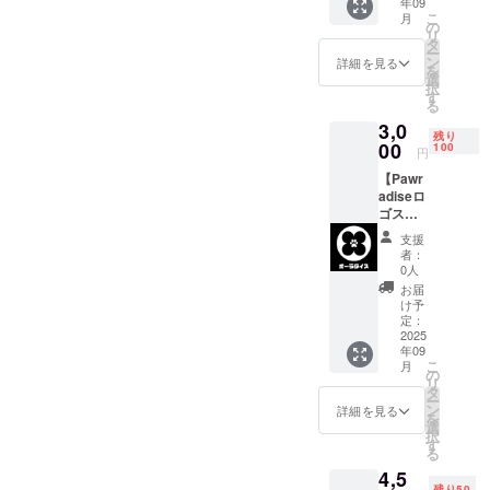
年09
カー2枚
しま
こ
月
を提
す。
の
リ
供。 ・
タ
ー
カラー
ン
詳細を見る
を
展開：
選
択
白 ・商
す
る
品サイ
3,0
ズ：
残り
7.5cm×
00
100
円
7.5cm
【Pawr
adiseロ
ゴス
テッ
支援
カー
者：
セッ
0人
ト】
お届
Pawrad
け予
iseロゴ
定：
ステッ
2025
年09
カー2枚
こ
月
を提
の
リ
供。 ・
タ
ー
カラー
ン
詳細を見る
を
展開：
選
択
黒 ・商
す
る
品サイ
4,5
ズ：
残り50