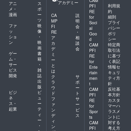
CAM
アカデミー
アニ
ス
利用規
PFI
メ・
ポ
約
RE
漫画
ー
CA
説
細則
for
ツ
MP
明
プライ
Soci
ファ
映
FI
会
バシー
al
ッ
像
RE
・
ポリ
Goo
ショ
・
ア
相
シー
d
ン
映
カ
談
特定商
CAM
画
デ
会
取引法
PFI
ゲー
書
ミ
に基づ
RE
ム・
籍
ー
く表記
for
サー
・
と
情報セ
Ente
ビス
雑
は
キュリ
rtain
開発
誌
ク
サ
ティ方
men
出
ラ
ポ
針
t
版
ウ
ー
反社基
CAM
ビジ
ビ
ド
ト
本方針
PFI
ネ
ュ
フ
サ
カスタ
RE
ス・
ー
ァ
ー
マーハ
for
起業
テ
ン
ビ
ラスメ
Spor
ィ
デ
ス
ントに
ts
ー
ィ
対する
CAM
・
ン
考え方
PFI