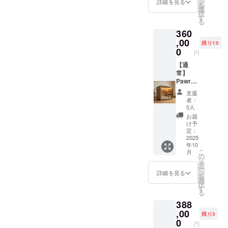
ン
詳細を見る
を
証の有
犬小屋
・素
報 ・
オリジ
選
択
無、保
です。
材：木
メー
ナルス
す
る
証の適
室内設
材（構
カー所
テッ
360
用条
置推
造部
在地
カーを
件、保
奨。換
分）、
（国）
ご提供
,00
残り10
証期間
気扇・
防音吸
： 日本
しま
0
円
あり。
窓付き
音材、
・製造
す。 ・
通常使
で通気
ポリエ
国： 日
カラー
【通
用によ
性も確
ステル
本 ・法
展開：
常】
る初期
保。入
（内
人名：
白, 黒，
Pawrad
不良は
口ドア
装）、
株式会
グレー
iseレ
支援
無償交
はロッ
ステン
社
・商品
ギュ
者：
換（商
ク可
レス
SALVAT
ステッ
ラーサ
0人
品到着
能。 ・
（金具
ORE 2.
カーサ
イズ×ス
お届
後7日以
取扱説
部品）
商品概
イズ：
テッ
け予
内に連
明書の
・使用
要につ
7.5cm×
カー ・
定：
絡）。
有無・
方法：
いて ・
7.5cm
Pawrad
2025
年10
保証期
対応言
防音・
商品サ
1. 本商
iseレ
こ
月
間：購
語：あ
快適空
イズ/重
品の
ギュ
の
リ
入日か
り / 日本
間を提
量：横
メー
ラーサ
タ
ー
ら6ヶ月
語 ・保
供する
96.5cm
カー情
イズと
ン
詳細を見る
を
間。 ※
証の有
犬小屋
×縦
報 ・
ステッ
選
択
不適切
無、保
です。
65cm×
メー
カーを
す
る
な使用
証の適
室内設
奥行き
カー所
ご提供
388
（雨ざ
用条
置推
76cm
在地
しま
らし設
件、保
奨。換
60kg ・
（国）
す。 ・
,00
残り3
置・分
証期間
気扇・
素材：
： 日本
カラー
0
円
解改造
あり。
窓付き
木材
・製造
展開：