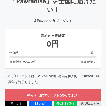
「Pawradise」を全国に届けた
い！
Pawradise
プロダクト
現在の支援総額
0
円
終了
0
%達成
目標金額
1,000,000
円
支援者数
0
人
このプロジェクトは、
2025/07/29
に募集を開始し、
2025/09/14
に募集を終了しました
もう一度プロジェクトをやってほしい
ポスト
シェア
LINEで送る
URLコピー