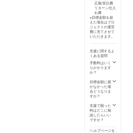
広報/宣伝費
な使用
件、保
気扇・
（構造
国： 日
リターン仕入
（雨ざ
証期間
窓付き
部
本 ・法
れ費
らし設
あり。
で通気
分）、
人名：
※目標金額を超
置・分
通常使
性も確
防音吸
株式会
えた場合はプロ
解改造
用によ
保。入
音材、
社
ジェクトの運営
など）
る初期
口ドア
ポリエ
SALVAT
費に充てさせて
は保証
不良は
はロッ
ステル
ORE 2.
いただきます。
対象
無償交
ク可
（内
商品概
外。
換（商
能。 ・
装）、
要につ
品到着
取扱説
ステン
いて ・
支援に関するよ
後7日以
明書の
レス
商品サ
くある質問
内に連
有無・
（金具
イズ/重
絡）。
対応言
部品）
量：横
手数料はいく
保証期
語：あ
・使用
120cm
らかかります
間：購
り / 日本
方法：
×縦
か？
入日か
語 ・保
防音・
80cm×
ら6ヶ月
証の有
快適空
奥行き
目標金額に届
間。 ※
無、保
間を提
90cm
かなかった場
不適切
証の適
供する
80kg ・
合どうなりま
な使用
用条
犬小屋
素材：
すか？
（雨ざ
件、保
です。
木材
らし設
証期間
室内設
（構造
支援で困った
置・分
あり。
置推
部
時はどこに相
解改造
通常使
奨。換
分）、
談したらいい
など）
用によ
気扇・
防音吸
ですか？
は保証
る初期
窓付き
音材、
対象
不良は
で通気
ポリエ
ヘルプページを
外。
無償交
性も確
ステル