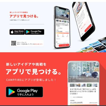
絡）。
有無・
保証期
対応言
間：購
語：あ
入日か
り / 日本
ら6ヶ月
語 ・保
間。 ※
証の有
不適切
無、保
な使用
証の適
（雨ざ
用条
らし設
件、保
置・分
証期間
解改造
あり。
など）
通常使
は保証
用によ
対象
る初期
外。
不良は
無償交
換（商
品到着
後7日以
内に連
絡）。
保証期
間：購
入日か
ら6ヶ月
間。 ※
不適切