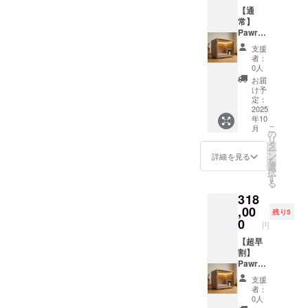
SALVAT
ステッ
【通
ORE 2.
カーサ
常】
商品概
イズ：
Pawrad
要につ
7.5cm×
iseミニ
支援
いて ・
7.5cm
サイズ×
者：
商品サ
1. 本商
ステッ
0人
イズ/重
品の
カー ・
お届
量：横
メー
Pawrad
け予
70cm×
カー情
iseミニ
定：
縦
報 ・
サイズ
2025
年10
50cm×
メー
とス
こ
月
奥行き
カー所
テッ
の
リ
55cm
在地
カーを
タ
ー
40kg
（国）
ご提供
ン
詳細を見る
を
・素
： 日本
しま
選
択
材：木
・製造
す。 ・
す
る
材（構
国： 日
カラー
318
造部
本 ・法
展開：
分）、
人名：
白, 黒，
,00
残り5
防音吸
株式会
グレー
0
円
音材、
社
・商品
ポリエ
SALVAT
ステッ
【超早
ステル
ORE 2.
カーサ
割】
（内
商品概
イズ：
Pawrad
装）、
要につ
7.5cm×
iseレ
支援
ステン
いて ・
7.5cm
ギュ
者：
レス
商品サ
1. 本商
ラーサ
0人
（金具
イズ/重
品の
イズ×ス