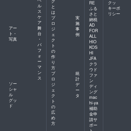
ヘ
グ
クッ
RE
ル
と
キーポ
ふる
ス
は
リシー
さと
ケ
プ
実
納税
ア
ロ
施
AD
アー
舞
ジ
事
FOR
ト・
台
ェ
例
ALL
写真
・
ク
HIO
パ
ト
KOS
フ
の
HI
ォ
作
JFA
ー
り
クラ
マ
方
ウド
ン
プ
統
ファ
ス
ロ
計
ン
ソー
ジ
デ
ディ
シャ
ェ
ー
ング
ル
ク
タ
mac
グッ
ト
hi-ya
ド
の
補助
広
金申
め
請サ
方
ポー
ト