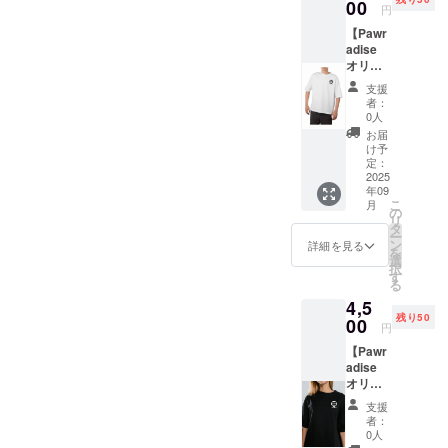
7.5cm×
00
円
7.5cm
【Pawr
adise
オリジ
ナルブ
支援
ランドT
者：
シャ
0人
ツ】
お届
”Pawra
け予
dise”ロ
定：
ゴをデ
2025
年09
ザイン
こ
月
したT
の
リ
シャツ
タ
ー
を提供
ン
詳細を見る
を
しま
選
択
す。 ・
す
る
サイズ
4,5
展開：
残り50
S、M、
00
円
L、XL
【Pawr
・カ
adise
ラー展
オリジ
開：白
ナルブ
支援
ランドT
者：
シャ
0人
ツ】