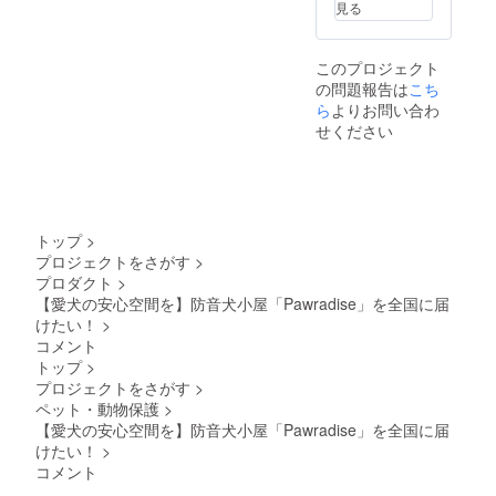
見る
換（商
保。入
（内
品到着
口ドア
装）、
後7日以
はロッ
ステン
このプロジェクト
内に連
ク可
レス
の問題報告は
絡）。
能。 ・
（金具
こち
保証期
取扱説
部品）
ら
よりお問い合わ
間：購
明書の
・使用
せください
入日か
有無・
方法：
ら6ヶ月
対応言
防音・
間。 ※
語：あ
快適空
不適切
り / 日本
間を提
な使用
語 ・保
供する
（雨ざ
証の有
犬小屋
トップ
>
らし設
無、保
です。
プロジェクトをさがす
>
置・分
証の適
室内設
プロダクト
>
解改造
用条
置推
など）
件、保
奨。換
【愛犬の安心空間を】防音犬小屋「Pawradise」を全国に届
は保証
証期間
気扇・
けたい！
>
対象
あり。
窓付き
コメント
外。
通常使
で通気
トップ
>
用によ
性も確
プロジェクトをさがす
>
る初期
保。入
不良は
口ドア
ペット・動物保護
>
無償交
はロッ
【愛犬の安心空間を】防音犬小屋「Pawradise」を全国に届
換（商
ク可
けたい！
>
品到着
能。 ・
コメント
後7日以
取扱説
内に連
明書の