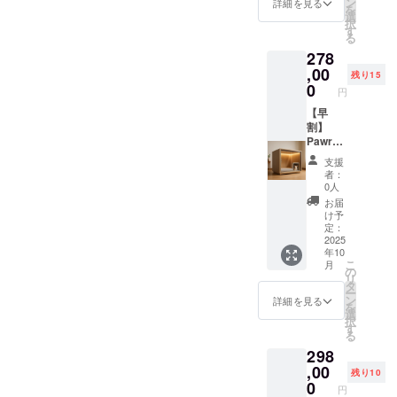
ン
詳細を見る
を
しま
選
択
す。 ・
す
る
カラー
278
展開：
白, 黒，
,00
残り15
グレー
0
円
・商品
ステッ
【早
カーサ
割】
イズ：
Pawrad
7.5cm×
iseミニ
支援
7.5cm
サイズ×
者：
1. 本商
ステッ
0人
品の
カー ・
お届
メー
Pawrad
け予
カー情
iseミニ
定：
報 ・
サイズ
2025
年10
メー
とス
こ
月
カー所
テッ
の
リ
在地
カーを
タ
ー
（国）
ご提供
ン
詳細を見る
を
： 日本
しま
選
択
・製造
す。 ・
す
る
国： 日
カラー
298
本 ・法
展開：
人名：
白, 黒，
,00
残り10
株式会
グレー
0
円
社
・商品