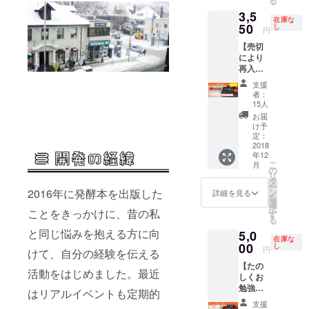
る
ち早く
程調整
を入れ
活ミニ
学べる
3,5
お届け
及び相
させて
講座＋
ミニ冊
在庫な
しま
50
談後に
いただ
し
ゲーム
円
子を
す！
確定し
くほ
レンタ
セット
【売切
（送料
ます。
か、腸
ルパッ
にし、
により
込み）
※東京以
活WEB
ク】を
送料無
再入
※画像は
外の現
メディ
お選び
料にし
荷！
サンプ
地まで
ア「腸
くださ
支援
た今だ
ゲーム
ルで
の交通
内革
い。
者：
けのお
であそ
す。 ※
費は別
命」に
15人
得な
ぼう
発送は
途お願
インタ
お届
セット
パッ
日本国
い致し
ビュー
け予
です。
ク】 限
内の
定：
ます。
記事を
※画
定解説
2018
み。海
掲載さ
像はサ
年12
動画付
外への
せてい
ンプル
こ
月
きで、
ご送付
の
ただ
です。
リ
腸活
をご希
タ
き、御
※発送は
ー
ゲーム
望の方
2016年に発酵本を出版した
ン
社PRの
詳細を見る
日本国
を
「腸内
は別途
選
お手伝
内の
択
ことをきっかけに、昔の私
革命」
ご相談
す
いをさ
み。海
る
の初回
くださ
せてい
外への
と同じ悩みを抱える方に向
5,0
印刷版
い。 ※
ただき
在庫な
ご送付
を完成
00
動画は
し
ます。
円
けて、自分の経験を伝える
をご希
次第い
YouTub
※画像は
望の方
【たの
ち早く
eの限定
サンプ
活動をはじめました。最近
は別途
しくお
お届け
公開の
ルで
ご相談
勉強
しま
URLを
はリアルイベントも定期的
す。 ※
くださ
パッ
す！
お伝え
腸活
支援
い。 ※