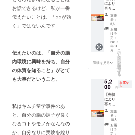
いただ
きます
ジェク
により
ナーが
サンプ
く形と
ようよ
トのリ
お話できるけど、私が一番
再々々
書いた
ルで
なり、
ろしく
ターン
入荷！
『「発
す。 ※
ご購入
お願い
支援
伝えたいことは、「○○が効
の送付
たのし
酵菌」
発送は
者様以
者：
いたし
時にち
くお勉
早わか
日本国
5人
外はご
く」ではないんです。
ます。
らしの
強パッ
りマ
内の
覧いた
お届
ご送付
ク】 限
ニュア
み。海
け予
だくこ
が間に
定解説
ル』に
定：
外への
とはで
合わな
動画付
2019
サイン
ご送付
きませ
い場合
年01
きで、
を添え
をご希
ん。
こ
は、本
月
腸活
伝えたいのは、「自分の腸
た特別
の
望の方
リ
プロ
ゲーム
版を完
タ
は別途
ー
ジェク
内環境に興味を持ち、自分
「腸内
成次第
ン
ご相談
詳細を見る
を
ト以外
革命」
いち早
選
くださ
の体質を知ること」がとて
択
の腸活
の初回
くお届
す
い。 ※
る
ゲーム
印刷版
けしま
動画は
も大事だということ。
販売時
5,2
と本プ
す！
YouTub
在庫な
や長谷
ロジェ
00
（送料
し
eの限定
円
川ろみ
クト
込み）
公開の
主催イ
【売切
オー
※画像は
URLを
ベント
により
ナーが
サンプ
お伝え
等でち
再々々
書いた
私はキムチ留学事件のあ
ルで
させて
らしを
々入
『「発
す。 ※
いただ
支援
配布さ
荷！た
と、自分の腸の調子が良く
酵菌」
発送は
く形と
者：
せてい
のしく
早わか
日本国
10人
なり、
なるコトやモノがなんなの
ただき
お勉強
りマ
内の
ご購入
お届
ます。
パッ
ニュア
み。海
け予
者様以
か、自分なりに実験を繰り
ク】 限
ル』に
定：
外への
外はご