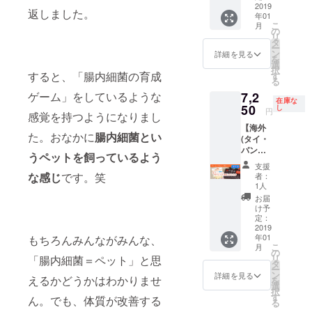
定解説
2019
サイン
ご送付
覧いた
返しました。
年01
動画付
を添え
をご希
だくこ
こ
月
きで、
た特別
の
望の方
とはで
リ
腸活
版を完
タ
は別途
きませ
ー
ゲーム
成次第
ン
ご相談
詳細を見る
ん。
を
「腸内
いち早
選
くださ
※CAMP
択
革命」
すると、「腸内細菌の育成
くお届
す
い。 ※
FIREの
る
の初回
けしま
動画は
システ
ゲーム」をしているような
7,2
印刷版
す！
YouTub
ム上同
在庫な
と本プ
50
（送料
し
eの限定
じ金額
円
感覚を持つようになりまし
ロジェ
込み）
公開の
で申請
【海外
クト
※画像は
URLを
出来な
た。おなかに
腸内細菌とい
(タイ・
オー
サンプ
お伝え
いの
バンコ
ナーが
ルで
させて
うペットを飼っているよう
で、増
ク)送付
書いた
す。 ※
いただ
額分の
支援
版：売
『「発
発送は
な感じ
です。笑
く形と
者：
金額は
切によ
酵菌」
日本国
1人
なり、
応援の
り
早わか
内の
ご購入
お届
お気持
再々々
りマ
み。海
け予
者様以
ちとし
入荷！
ニュア
定：
外への
外はご
て頂戴
たのし
2019
ル』に
ご送付
覧いた
させて
年01
もちろんみんながみんな、
くお勉
サイン
をご希
だくこ
いただ
こ
月
強パッ
を添え
の
望の方
とはで
きま
リ
「腸内細菌＝ペット」と思
ク】 限
た特別
タ
は別途
きませ
す。ご
ー
定解説
版を完
ン
ご相談
詳細を見る
ん。
理解頂
えるかどうかはわかりませ
を
動画付
成次第
選
くださ
※CAMP
きます
択
きで、
いち早
す
い。 ※
ん。でも、体質が改善する
FIREの
ようよ
る
腸活
くお届
動画は
システ
ろしく