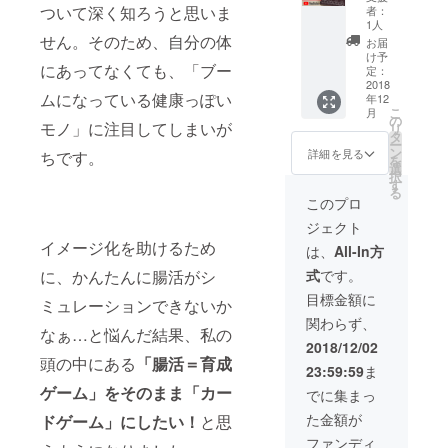
食育イ
と100個
※画像は
く形と
ついて深く知ろうと思いま
応援の
者：
ベント
パック
サンプ
なり、
1人
お気持
をした
早割】
せん。そのため、自分の体
ルで
ご購入
ちとし
お届
り、プ
限定解
す。 ※
者様以
け予
て頂戴
にあってなくても、「ブー
レゼン
説動画
発送は
定：
外はご
させて
ト等を
付き
2018
タイ(海
覧いた
いただ
ムになっている健康っぽい
年12
想定さ
で、腸
外)の
だくこ
きま
こ
月
れる方
活ゲー
み。日
の
とはで
す。ご
モノ」に注目してしまいが
リ
向けの
ム「腸
本国内
タ
きませ
理解頂
ー
お得な
内革
へのご
ン
ん。
詳細を見る
ちです。
きます
を
セット
命」の
送付は
選
※CAMP
ようよ
択
です。
初回印
【売切
す
FIREの
ろしく
る
※画像は
刷版100
により
システ
このプロ
お願い
サンプ
個セッ
再々々
ム上同
いたし
ジェクト
ルで
トを、
入荷！
じ金額
ます。
イメージ化を助けるため
す。 ※
完成次
たのし
で申請
は、
All-In方
発送は
第いち
くお勉
出来な
に、かんたんに腸活がシ
式
です。
日本国
早くお
強パッ
いの
内の
届けし
ク】を
で、増
目標金額に
ミュレーションできないか
み。海
ます！
お選び
額分の
関わらず、
外への
（送料
くださ
金額は
なぁ…と悩んだ結果、私の
ご送付
込
い。ま
応援の
2018/12/02
をご希
み）
た海外
頭の中にある
「腸活＝育成
お気持
23:59:59
ま
望の方
シンプ
の別地
ちとし
は別途
ルに腸
ゲーム」をそのまま「カー
域への
て頂戴
でに集まっ
ご相談
活ゲー
ご送付
させて
た金額が
ドゲーム」にしたい！
と思
くださ
ム「腸
をご希
いただ
い。 ※
内革
望の方
きま
ファンディ