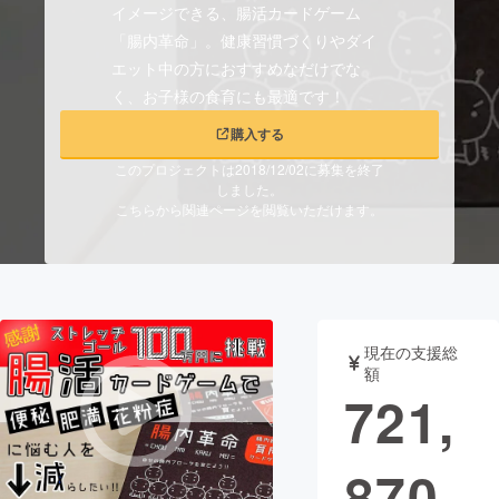
イメージできる、腸活カードゲーム
「腸内革命」。健康習慣づくりやダイ
まちづくり・地域活性化
エット中の方におすすめなだけでな
く、お子様の食育にも最適です！
CAMPFIRE for Social Good
CAMPFIRE Creation
購入する
CAMPFIREふるさと納税
machi-ya
コミュニティ
このプロジェクトは2018/12/02に募集を終了
しました。
こちらから関連ページを閲覧いただけます。
現在の支援総
額
721,
870