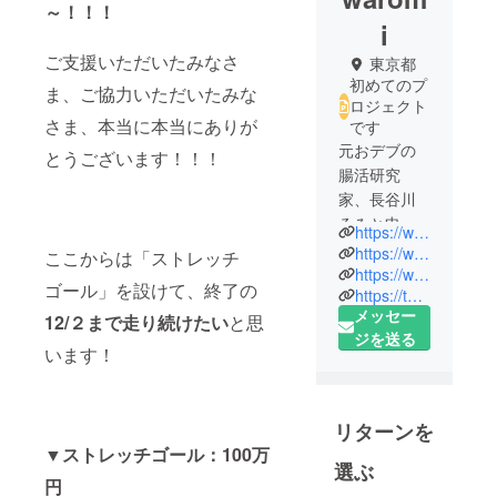
～！！！
i
ご支援いただいたみなさ
東京都
初めてのプ
ま、ご協力いただいたみな
ロジェクト
さま、本当に本当にありが
です
元おデブの
とうございます！！！
腸活研究
家、長谷川
ろみと申し
https://www.chounaikankyou.club/
ます
https://www.instagram.com/hasegawaromi/
ここからは「ストレッチ
(*^◯^*)
https://www.facebook.com/haseromi
ゴール」を設けて、終了の
https://twitter.com/haseromi
メッセー
12/２まで走り続けたい
と思
小学生にし
ジを送る
て重度の便
います！
秘＋肥満体
でしたが、
「腸活」に
リターンを
より数十キ
▼ストレッチゴール：100万
ロのダイ
選ぶ
円
エットに成