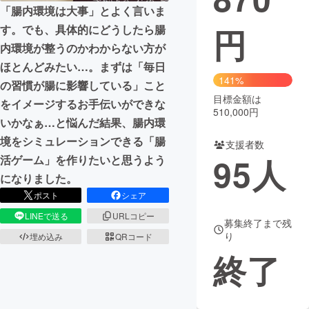
「腸内環境は大事」とよく言いま
円
す。でも、具体的にどうしたら腸
内環境が整うのかわからない方が
ほとんどみたい…。まずは「毎日
141%
の習慣が腸に影響している」こと
目標金額は
をイメージするお手伝いができな
510,000円
いかなぁ…と悩んだ結果、腸内環
境をシミュレーションできる「腸
支援者数
95
人
活ゲーム」を作りたいと思うよう
になりました。
ポスト
シェア
LINEで送る
URLコピー
募集終了まで残
り
埋め込み
QRコード
終了