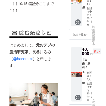
者：
↑↑↑10/15追記分ここまで
タート
発送は
4人
パッ
日本国
お届
↑↑↑
ク】
内の
け予
ウンロ
み。海
定：
グ株式
2018
外への
年12
会社×長
ご送付
こ
月
谷川ろ
をご希
の
リ
みのコ
望の方
タ
ー
ラボリ
は別途
ン
詳細を見る
を
ターン
ご相談
選
択
第1弾！
くださ
す
る
はじめまして。
元おデブの
自宅
い。 ※
40,
ででき
動画は
腸活研究家
、
長谷川ろみ
残り1
る郵送
000
YouTub
円
検査
eの限定
（
@haseromi
）と申しま
【出
キッ
公開の
張！腸
ト"ウン
URLを
す。
活ミニ
ログ
お伝え
講座＋
「腸内
させて
支援
ゲーム
フロー
いただ
者：
レンタ
ラ検
く形と
0人
ルパッ
査」"1
なり、
お届
ク】 腸
セット
ご購入
け予
活ゲー
【通常
定：
者様以
ム「腸
2018
価格
外はご
年12
内革
→19,44
覧いた
こ
月
命」を
0円+送
の
だくこ
リ
使った
料、ウ
タ
とはで