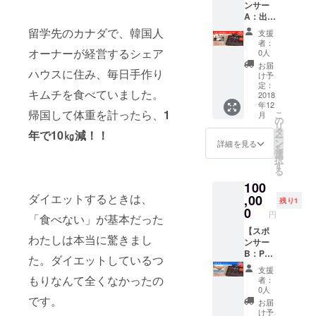
ンサー
して、
ンタル
る郵送
A：出張
全国の
できま
検査
腸活講
小中高
す。 ※
留学先のカナダで、韓国人
キッ
支援
座パッ
学校、
画像は
ト"ウン
者：
ク】 腸
オーナーが経営するシェア
イベン
サンプ
0人
ログ
活ゲー
ト会
ルで
「腸内
お届
ハウスに住み、毎日手作り
ム「腸
場、講
す。 ※
け予
フロー
内革
演会な
定：
具体的
ラ検
キムチを食べていました。
命」を
2018
どに行
な出張
査」" 1
年12
使った
かせて
日時
セット
帰国して体重を計ったら、
1
こ
月
「腸活
いただ
の
は、日
・ミニ
リ
はじめ
きま
タ
程調整
年で10㎏減！！
冊子
ー
て講
す！(～
ン
及び相
詳細を見る
PDF「
を
座」の
20人規
選
談後に
世界一
択
講師兼
模ま
す
確定し
かんた
る
ゲーム
で) そ
ます。
んなみ
100
マス
の際
※東京以
そづく
ダイエットするときは、
ターと
,00
に、腸
外の現
りの
残り1
して、
活ゲー
0
地まで
本」
円
「食べない」が基本だった
全国の
ム「腸
の交通
「腸活
小中高
【スポ
内革
費は別
をはじ
わたしは本当に驚きまし
学校、
ンサー
命」の
途お願
めた
イベン
B：PR
初回印
い致し
い！」
た。ダイエットしているつ
ト会
お手伝
刷版5個
ます。
そんな
支援
場、講
いパッ
セット
もりなんて全くなかったの
※ゲーム
あなた
者：
演会な
ク】 腸
をお持
購入を
0人
にまず
どに行
活ゲー
です。
ちしま
された
おすす
お届
かせて
ム「腸
す。 ※
い場合
け予
めなの