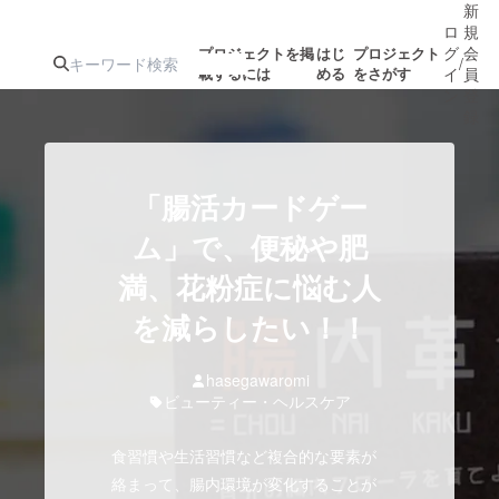
新
ロ
規
グ
会
プロジェクトを掲
はじ
プロジェクト
/
載するには
める
をさがす
イ
員
ン
登
録
人気のプロ
注目のリ
注目の新着プロ
募集終了が近いプ
もうすぐ公開
「腸活カードゲー
ジェクト
ターン
ジェクト
ロジェクト
されます
ム」で、便秘や肥
満、花粉症に悩む人
アート・写真
音楽
を減らしたい！！
テクノロジー・ガジェット
ゲーム・サ
hasegawaromi
ビューティー・ヘルスケア
映像・映画
書籍・雑誌
食習慣や生活習慣など複合的な要素が
ビジネス・起業
チャレンジ
絡まって、腸内環境が変化することが