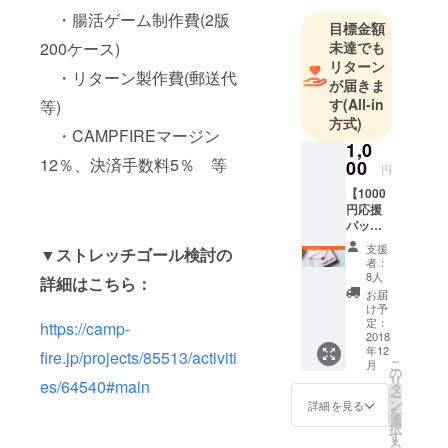
功しまし
・腸活ゲーム制作費(2版
目標金額
た！現在も
200ケース)
未達でも
自分のカラ
リターン
・リターン製作費(郵送代
ダで人体実
が届きま
す
(All-in
等)
験中！
方式)
・CAMPFIREマージン
1,0
「自分の周
12％、決済手数料5％ 等
00
りの人の腸
円
内環境を
【1000
円応援
アップデー
パッ
トする」こ
ク】 ご
支援
▼ストレッチゴール検討の
支援い
とを目標
者：
ただい
8人
に、腸活の
詳細はこちら：
た方
お届
情報発信や
に、
け予
CAMPF
定：
しくみづく
https://camp-
IREの
2018
りに挑戦し
年12
メッ
fire.jp/projects/85513/activiti
こ
月
ています♪
セージ
の
リ
es/64540#main
機能を
タ
ー
通じて
ン
詳細を見る
★元おデブ
を
サンク
選
択
スメー
(−約
す
る