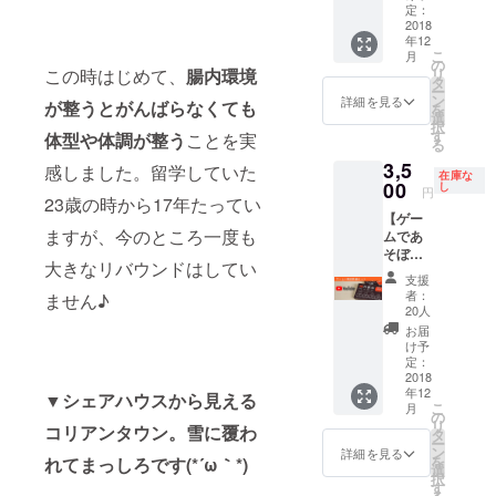
いただ
内革
画像は
定：
は、
は、自
きま
命」の
2018
サンプ
【出
分の腸
年12
す！(～
初回印
ルで
張！腸
内フ
こ
月
40人規
刷版10
す。 ※
の
活ミニ
ローラ
この時はじめて、
腸内環境
リ
模ま
個セッ
具体的
タ
講座＋
を知る
ー
で、講
トを、
な出張
ン
ゲーム
詳細を見る
こと！
が整うとがんばらなくても
を
座2回分
完成次
日時
選
購入
そし
択
込み)
第いち
は、日
す
パッ
体型や体調が整う
ことを実
て、基
る
その際
早くお
程調整
ク】を
本的な
3,5
に、腸
届けし
感しました。留学していた
及び相
お選び
発酵食
在庫な
活ゲー
ます！
00
談後に
し
くださ
品を毎
円
23歳の時から17年たってい
ム「腸
（送料
確定し
い。
日無理
【ゲー
内革
込み）
ます。
なくと
ますが、今のところ一度も
ムであ
命」の
また、
※東京以
りいれ
そぼう
初回印
本プロ
外の現
るこ
大きなリバウンドはしてい
パッ
刷版10
ジェク
地まで
と！
支援
ク】 限
個セッ
トの一
の交通
者：
ません♪
"ウンロ
定解説
トをお
般リ
費は別
20人
グ「腸
動画付
持ちし
ターン
途お願
お届
内フ
きで、
ます。
(スポン
い致し
け予
ローラ
腸活
※画像は
サー用
定：
ます。
検
ゲーム
2018
サンプ
以外)の
※ゲーム
査」"と
年12
「腸内
▼シェアハウスから見える
ルで
送付物
を購入
基本的
こ
月
革命」
す。 ※
内に、
の
しない
な発酵
リ
コリアンタウン。雪に覆わ
の初回
具体的
御社作
タ
場合
食品で
ー
印刷版
な出張
成のA4
ン
は、
詳細を見る
あるお
を
れてまっしろです(*´ω｀*)
を完成
日時
サイズ
選
【出
味噌に
択
次第い
は、日
ちらし
す
張！腸
ついて