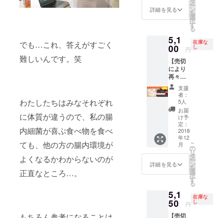
くお届
タ
ご購入
ちらし
ー
ていた
「腸内
けしま
ン
者様以
詳細を見る
は、御
を
だく形
革命」
す！
選
外はご
社で100
択
とな
の初回
（送料
す
覧いた
部作成
る
り、ご
印刷版
込み）
だくこ
をお願
購入者
5,1
と本プ
※画像は
とはで
いしま
在庫な
でも…これ、答えがすごく
様以外
ロジェ
00
サンプ
し
きませ
円
す。現
はご覧
クト
ルで
ん。
難しいんです。笑
状ちら
いただ
【売切
オー
す。 ※
※CAMP
しがな
くこと
により
ナーが
発送は
FIREの
く、ち
はでき
再々入
書いた
日本国
システ
らし作
ませ
荷！た
『「発
内の
ム上同
支援
成から
ん。
のしく
酵菌」
み。海
じ金額
者：
ご依頼
お勉強
早わか
わたしたちはみなそれぞれ
外への
5人
で申請
いただ
パッ
りマ
ご送付
出来な
お届
ける場
に体質が違うので、私の腸
ク】 限
ニュア
をご希
け予
いの
合は、
定解説
ル』に
定：
望の方
で、増
別途リ
内細菌が喜ぶ食べ物を食べ
動画付
2018
サイン
は別途
額分の
ターン
年12
きで、
を添え
ご相談
金額は
ても、他の方の腸内環境が
を作成
こ
月
腸活
た特別
の
くださ
応援の
します
リ
ゲーム
版を完
タ
い。 ※
お気持
よくなるかわからないのが
ので、
ー
「腸内
成次第
ン
動画は
詳細を見る
ちとし
メッ
を
革命」
いち早
選
正直なところ…。
YouTub
て頂戴
セージ
択
の初回
くお届
す
eの限定
させて
にてご
る
印刷版
けしま
公開の
いただ
相談く
5,1
と本プ
す！
URLを
きま
在庫な
ださ
ロジェ
50
（送料
し
お伝え
す。ご
円
い。 ※
クト
込み）
させて
理解頂
本プロ
もちろん参考になることは
【売切
オー
※画像は