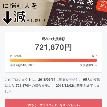
現在の支援総額
721,870
円
終了
141
%達成
目標金額
510,000
円
支援者数
95
人
このプロジェクトは、
2018/09/14
に募集を開始し、
95
人の支援
により
721,870
円の資金を集め、
2018/12/02
に募集を終了しま
した
もう一度プロジェクトをやってほしい