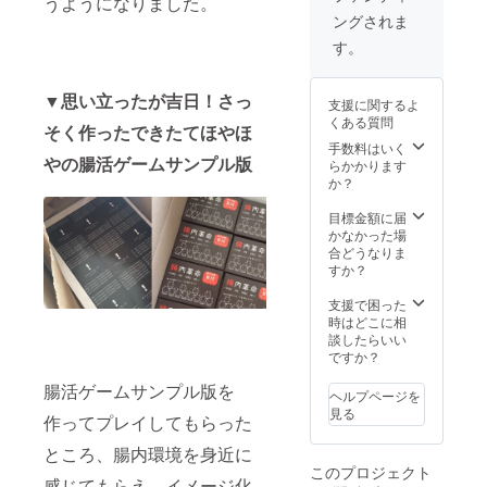
うようになりました。
動画は
命」だ
は別途
す。ご
ングされま
YouTub
けを最
メッ
理解頂
eの限定
低価格
セージ
きます
す。
公開の
でお届
にてご
ようよ
URLを
けす
相談く
ろしく
お伝え
る、お
ださ
お願い
▼思い立ったが吉日！さっ
支援に関するよ
させて
得レベ
い。 ※
いたし
くある質問
いただ
ル最強
そく作ったできたてほやほ
動画は
ます。
く形と
早割
YouTub
手数料はいく
やの腸活ゲームサンプル版
なり、
パック
eの限定
らかかります
ご購入
です。
公開の
か？
者様以
※画像は
URLを
外はご
サンプ
お伝え
目標金額に届
覧いた
ルで
させて
かなかった場
だくこ
す。 ※
いただ
合どうなりま
とはで
発送は
く形と
すか？
きませ
日本国
なり、
ん。
内の
ご購入
支援で困った
み。海
者様以
時はどこに相
外への
外はご
談したらいい
ご送付
覧いた
ですか？
をご希
だくこ
腸活ゲームサンプル版を
望の方
とはで
ヘルプページを
は別途
きませ
見る
作ってプレイしてもらった
ご相談
ん。
くださ
※CAMP
ところ、腸内環境を身近に
い。 ※
FIREの
このプロジェクト
動画は
システ
感じてもらえ、イメージ化