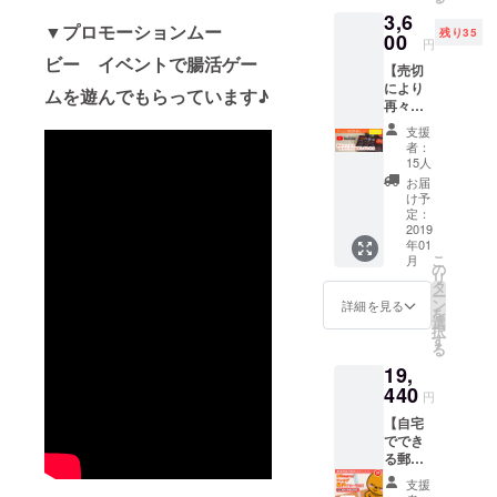
ルをお
20kg)&17年
3,6
送りし
▼プロモーションムー
リバウンド
残り35
ます。
00
円
なし
ビー イベントで腸活ゲー
【売切
★著書「発
により
ムを遊んでもらっています♪
再々入
酵菌早わか
荷！
りマニュア
支援
ゲーム
者：
ル」
であそ
15人
ぼう
★腸活メ
お届
パッ
け予
ディア「腸
ク】 限
定：
内革命」編
定解説
2019
年01
動画付
集長
こ
月
きで、
の
★発酵ライ
リ
腸活
タ
ー
ゲーム
フ推進協会
ン
詳細を見る
を
「腸内
選
立ち上げ&事
択
革命」
す
る
務局
をお届
19,
けしま
★腸活イベ
す！
440
円
ント随時開
（送料
【自宅
催中！
込み）
ででき
※画像は
る郵送
サンプ
検査で
ルで
支援
腸活ス
す。 ※