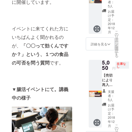
ク】 限
（送料
に開催しています。
させて
ゲーム
者：
自宅で
定解説
込み）
いただ
5人
購入者
できる
動画付
※画像は
く形と
にもメ
お届
郵送検
きで、
サンプ
なり、
け予
リット
査キッ
腸活
ルで
定：
ご購入
になり
ト"ウン
ゲーム
2018
す。 ※
者様以
広告効
ログ
イベントに来てくれた方に
年12
「腸内
発送は
外はご
果も高
こ
「腸内
月
革命」
日本国
の
覧いた
まるよ
いちばんよく聞かれるの
リ
フロー
の初回
内の
タ
だくこ
う、腸
ー
ラ検
印刷版
み。海
ン
とはで
詳細を見る
内環
が、
「〇〇って効くんです
を
査」"は
と本プ
外への
選
きませ
境・発
択
、本プ
ロジェ
ご送付
す
か？」という、１つの食品
ん。
酵関連
る
ロジェ
クト
をご希
企業
クト終
5,0
オー
の可否を問う質問
です。
望の方
様、農
在庫な
了後に
ナーが
50
は別途
し
家様等
円
ウンロ
書いた
ご相談
に限ら
グ株式
【売切
『「発
くださ
せてい
会社よ
により
酵菌」
い。 ※
ただい
り発送
再入
早わか
動画は
ており
▼腸活イベントにて。講義
いたし
荷！た
りマ
YouTub
ます。
支援
ます。
のしく
ニュア
eの限定
者：
ご支援
中の様子
※ミニ冊
お勉強
ル』に
公開の
5人
前に一
子PDF
パッ
サイン
URLを
お届
度メッ
はダウ
ク】 限
を添え
お伝え
け予
セージ
ンロー
定解説
た特別
定：
させて
でご相
ド可能
動画付
2018
版を完
いただ
談くだ
なURL
年12
きで、
成次第
く形と
さい。
こ
月
をお伝
腸活
いち早
の
なり、
※送付用
リ
えさせ
ゲーム