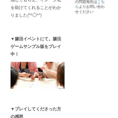
の問題報告は
こち
YouTub
ム上同
eの限定
ら
よりお問い合わ
じ金額
を助けてくれることがわか
公開の
で申請
せください
URLを
りました(*^◯^*)
出来な
お伝え
いの
させて
で、増
いただ
額分の
く形と
金額は
なり、
応援の
▼腸活イベントにて。腸活
ご購入
お気持
者様以
ちとし
ゲームサンプル版をプレイ
外はご
て頂戴
覧いた
させて
中！
だくこ
いただ
とはで
きま
きませ
す。ご
ん。
理解頂
きます
ようよ
ろしく
お願い
いたし
ます。
▼プレイしてくださった方
の感想