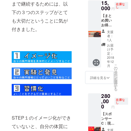
15,
ゲーム
けしま
まで継続するためには、以
YouTub
ム上同
お願い
在庫な
「腸内
000
す！
し
eの限定
じ金額
円
いたし
下の３つのステップがとて
革命」
（送料
公開の
で申請
ます。
【まと
の初回
込み）
URLを
出来な
も大切だということに気が
め買い
印刷版
※画像は
お伝え
いの
お得
と本プ
サンプ
させて
で、増
付きました。
パッ
ロジェ
ルで
いただ
額分の
支援
ク】 限
クト
す。 ※
く形と
者：
金額は
定解説
オー
発送は
1人
なり、
応援の
動画付
ナーが
日本国
ご購入
お届
お気持
きで、
書いた
内の
け予
者様以
ちとし
腸活
『「発
定：
み。海
外はご
て頂戴
ゲーム
2018
酵菌」
外への
覧いた
させて
年12
「腸内
早わか
ご送付
だくこ
いただ
こ
月
革命」
りマ
の
をご希
とはで
きま
リ
の初回
ニュア
タ
望の方
きませ
す。ご
ー
印刷版5
ル』に
ン
は別途
詳細を見る
ん。
理解頂
を
個セッ
サイン
選
ご相談
※CAMP
きます
択
トを、
を添え
す
くださ
FIREの
ようよ
る
完成次
た特別
い。 ※
システ
ろしく
280
第いち
版を完
動画は
ム上同
お願い
早くお
,00
成次第
在庫な
YouTub
じ金額
いたし
し
届けし
いち早
0
eの限定
で申請
ます。
円
ます！
くお届
公開の
出来な
（送料
【スポ
けしま
URLを
いの
STEP１のイメージ化ができ
込み）
ンサー
す！
お伝え
で、増
施設や
C：現物
（送料
させて
額分の
ていないと、自分の体質に
学校で
どどん
込み）
いただ
金額は
支援