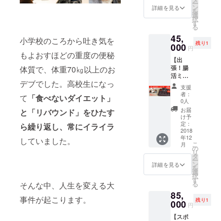
ー
「腸活
ンログ
ン
きませ
詳細を見る
を
はじめ
株式会
選
ん。
択
て講
社提
す
※CAMP
る
座」の
供】と
FIREの
45,
講師兼
本プロ
システ
小学校のころから吐き気を
残り1
ゲーム
000
ジェク
ム上同
円
マス
もよおすほどの重度の便秘
トオー
じ金額
【出
ターと
ナーが
で申請
張！腸
体質で、体重70㎏以上のお
して、
書いた
出来な
活ミニ
全国の
手作り
いの
デブでした。高校生になっ
講座＋
小中高
ミニ冊
で、増
支援
ゲーム
学校、
子
額分の
者：
て
「食べないダイエット」
購入
イベン
PDF「
0人
金額は
パッ
ト会
世界一
応援の
お届
と「リバウンド」をひたす
ク】 腸
場、講
かんた
け予
お気持
活ゲー
演会な
定：
んなみ
ら繰り返し、常にイライラ
ちとし
ム「腸
2018
どに行
そづく
て頂戴
年12
内革
していました。
かせて
りの
させて
こ
月
命」を
いただ
の
本」を
いただ
リ
使った
きま
タ
セット
きま
ー
「腸活
す！(～
ン
にし
詳細を見る
す。ご
を
はじめ
20人規
選
て、お
理解頂
択
て講
模ま
す
届けし
きます
る
そんな中、人生を変える大
座」の
で) そ
ます！
ようよ
85,
講師兼
の際
(送料込
ろしく
事件が起こります。
残り1
ゲーム
000
に、腸
み)
お願い
円
マス
活ゲー
・自宅
いたし
【スポ
ターと
ムはレ
ででき
ます。