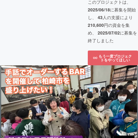
このプロジェクトは、
2025/06/18
に募集を開始
し、
43
人の支援により
210,600
円の資金を集
め、
2025/07/02
に募集を
終了しました
もう一度プロジェク
トをやってほしい