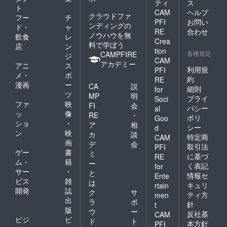
ティ
ス
ト
CAM
ヘルプ
クラウドファ
フー
チ
PFI
お問い
ンディングの
ド・
ャ
RE
合わせ
ノウハウを無
飲食
レ
Crea
料で学ぼう
店
ン
tion
各種規定
CAMPFIRE
ジ
CAM
アカデミー
アニ
ス
利用規
PFI
メ・
ポ
約
RE
漫画
ー
CA
説
細則
for
ツ
MP
明
プライ
Soci
ファ
映
FI
会
バシー
al
ッ
像
RE
・
ポリ
Goo
ショ
・
ア
相
シー
d
ン
映
カ
談
特定商
CAM
画
デ
会
取引法
PFI
ゲー
書
ミ
に基づ
RE
ム・
籍
ー
く表記
for
サー
・
と
情報セ
Ente
ビス
雑
は
キュリ
rtain
開発
誌
ク
サ
ティ方
men
出
ラ
ポ
針
t
版
ウ
ー
反社基
CAM
ビジ
ビ
ド
ト
本方針
PFI