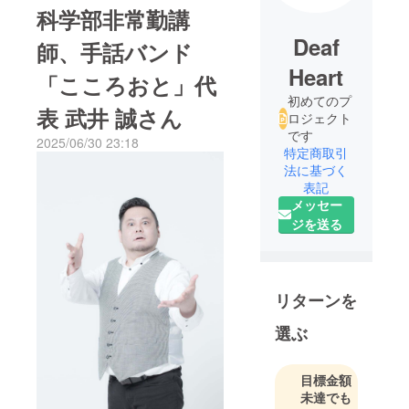
科学部非常勤講
Deaf
師、手話バンド
Heart
「こころおと」代
初めてのプ
表 武井 誠さん
ロジェクト
です
2025/06/30 23:18
特定商取引
法に基づく
表記
メッセー
ジを送る
リターンを
選ぶ
目標金額
未達でも