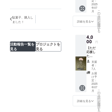
引クー
・当
定：
駄菓子
ポン
2025
日、受
は7月5
年07
【アル
付にて
日(土)の
こ
月
コール3
待ち時
の
THE
リ
杯チ
間が少
タ
SiLENT
駄菓子、購入し
ー
ケッ
なくご
ン
BARの
詳細を見る
ました！
を
ト 割
案内で
選
時だけ
択
引クー
きま
す
の配布
る
ポン】
す。 ・
となり
4,0
・ザ・
受付時
ます。
サイレ
00
にドリ
円
活動報告一覧を
プロジェクトを
ント
ンクチ
【ただ
バーに
見る
見る
ケット
応援し
てアル
をお渡
た
コール
しいた
い！】
が3杯を
します
支援
このプ
約150円
ので、
者：
ランは
引きで
スタッ
7人
ただ、
飲めま
フにク
お届
プロ
す。お
ラウド
け予
ジェク
つまみ
定：
ファン
トを
2025
もつき
ディン
年07
「応援
ます。
グで支
こ
月
した
アル
の
援をし
リ
い！」
コール
タ
た旨を
ー
という
の種類
ン
お声掛
詳細を見る
を
お気持
は、
選
けくだ
択
ちでご
ビール
す
さい。
る
支援下