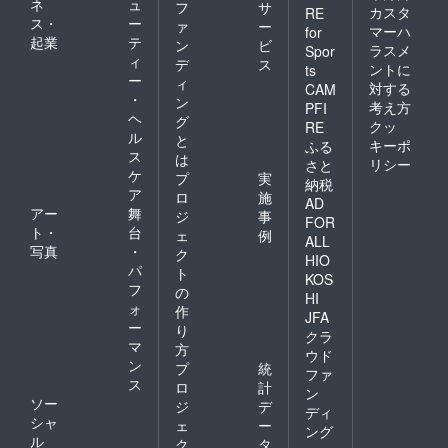
ネ
ュ
フ
サ
カスタ
RE
ス・
ー
ァ
ー
マーハ
for
起業
テ
ン
ビ
ラスメ
Spor
ィ
デ
ス
ントに
ts
ー
ィ
対する
CAM
・
ン
考え方
PFI
ヘ
グ
クッ
RE
ル
と
キーポ
ふる
ス
は
リシー
さと
ケ
プ
実
納税
ア
ロ
施
AD
アー
舞
ジ
事
FOR
ト・
台
ェ
例
ALL
写真
・
ク
HIO
パ
ト
KOS
フ
の
HI
ォ
作
JFA
ー
り
クラ
マ
方
ウド
ン
プ
統
ファ
ス
ロ
計
ン
ソー
ジ
デ
ディ
シャ
ェ
ー
ング
ル
ク
タ