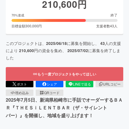
210,600
円
終了
70
%達成
目標金額
300,000
円
支援者数
43
人
このプロジェクトは、
2025/06/18
に募集を開始し、
43
人の支援
により
210,600
円の資金を集め、
2025/07/02
に募集を終了しま
した
もう一度プロジェクトをやってほしい
ポスト
シェア
LINEで送る
URLコピー
埋め込み
QRコード
2025年7月5日、新潟県柏崎市に手話でオーダーするＢＡ
Ｒ『ＴＨＥＳｉＬＥＮＴＢＡＲ（ザ・サイレント
バー）』を開催し、地域を盛り上げます！