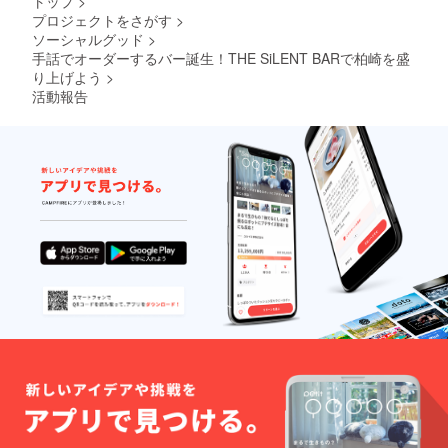
トップ
>
途は、
月～令
プロジェクトをさがす
>
作品展
和8年3
ソーシャルグッド
>
示や掲
月31日
示、イ
です。
手話でオーダーするバー誕生！THE SiLENT BARで柏崎を盛
ベント
り上げよう
>
開催と
活動報告
させて
頂きま
す。 ◎
利用用
途の詳
細を備
考欄に
ご記入
くださ
い。 ・
会場ま
での交
通費や
宿泊費
は自己
負担に
なりま
す。 ・
水道光
熱費な
どは別
途、請