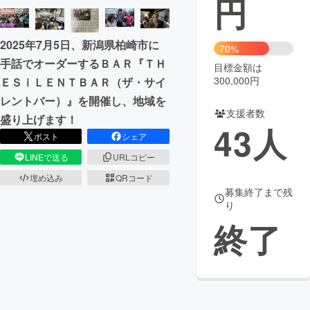
円
まちづくり・地域活性化
2025年7月5日、新潟県柏崎市に
70%
手話でオーダーするＢＡＲ『ＴＨ
目標金額は
CAMPFIRE for Social Good
CAMPFIRE Creation
300,000円
ＥＳｉＬＥＮＴＢＡＲ（ザ・サイ
CAMPFIREふるさと納税
machi-ya
コミュニティ
レントバー）』を開催し、地域を
支援者数
盛り上げます！
43
人
ポスト
シェア
LINEで送る
URLコピー
埋め込み
QRコード
募集終了まで残
り
終了