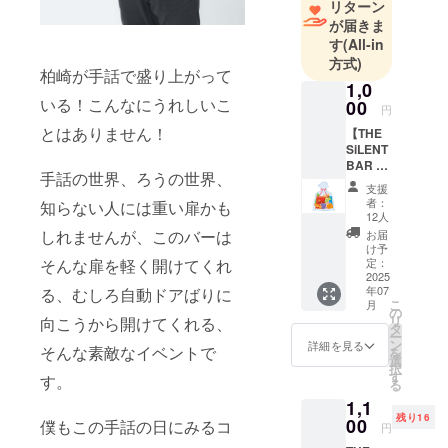
リターン
が届きま
す
(All-in
方式)
柏崎が手話で盛り上がって
1,0
いる！こんなにうれしいこ
00
円
とはありません！
【THE
SiLENT
BAR で
手話の世界、ろうの世界、
子供た
支援
ちに駄
者：
知らない人には重い扉かも
菓子を
12人
あげら
しれませんが、このバーは
お届
れる
け予
券】 こ
定：
そんな扉を軽く開けてくれ
のプラ
2025
年07
る、むしろ自動ドアばりに
ンはた
こ
月
だ、サ
の
リ
向こうから開けてくれる、
イレン
タ
ー
トバー
ン
詳細を見る
そんな素敵なイベントで
を
にきた
選
択
子供た
す
す。
る
ちに駄
1,1
菓子を
残り16
上げる
00
僕もこの手話の日にみるコ
円
ことが