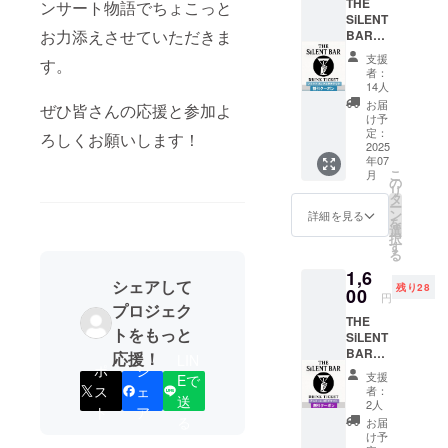
THE
できる
ンサート物語でちょこっと
SiLENT
チケッ
お力添えさせていただきま
BAR
トで
ソフト
す。愛
支援
す。
ドリン
情のこ
者：
ク3杯チ
もった
14人
ケッ
リター
お届
ぜひ皆さんの応援と参加よ
ト 割
ンにな
け予
引クー
りま
定：
ろしくお願いします！
ポン
2025
す。 ・
年07
【ソフ
あげる
こ
月
トドリ
子供た
の
リ
ンク3杯
ちは中
タ
ー
チケッ
学生以
ン
詳細を見る
を
ト 割
下が対
選
択
引クー
象で
す
る
ポン】
す。 ・
1,6
・ザ・
駄菓子
シェアして
残り28
サイレ
00
は内容
円
ント
プロジェク
は
THE
バーに
THESiL
トをもっと
SiLENT
てソフ
ENT
BAR
トドリ
応援！
BARス
LIN
ポ
シ
アル
ンク3杯
タッフ
支援
Eで
コール3
を約150
に一任
ス
ェ
者：
送
杯チ
円引き
して頂
2人
ト
ア
ケッ
で飲め
る
きま
お届
ト 割
ます。
す。 ・
け予