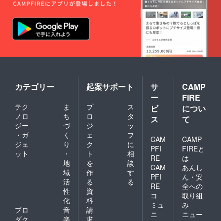
求させ
て頂き
ます。
・有効
期間
は、令
和7年7
月1日～
令和8年
3月31日
です。
カテゴリー
起案サポート
サ
CAMP
ー
FIRE
テク
ま
プ
ス
ビ
につい
ノロ
ち
ロ
タ
ス
て
ジー
づ
ジ
ッ
・ガ
く
ェ
フ
CAM
CAMP
ジェ
り
ク
に
PFI
FIREと
ット
・
ト
相
RE
は
地
を
談
CAM
あんし
域
作
す
PFI
ん・安
活
る
る
RE
全への
性
資
コ
取り組
化
料
ミュ
み
プロ
音
請
ニ
ニュー
ダク
楽
求