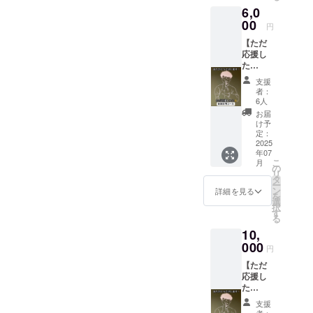
や日本
・お一
6,0
さる方
酒など
組一回
向けで
00
様々で
限りの
円
す。心
す。
利用と
【ただ
からの
※20歳未
させて
応援し
感謝を
満の者
頂きま
た
込め
による
す。 ・
い！】
て、活
飲酒は
現金へ
支援
このプ
動を前
法令で
の交換
者：
ランは
に進め
禁止さ
6人
はでき
ただ、
させて
れてい
ませ
お届
プロ
頂きま
ます。
け予
ん。お
ジェク
す。 あ
定：
20歳未
つりは
トを
2025
りがと
満の方
でませ
年07
「応援
うござ
はこの
ん。 ・
こ
月
した
いま
の
リター
有効期
リ
い！」
す。 な
タ
ンを選
間：
ー
という
お、会
ン
択でき
詳細を見る
2025年
を
お気持
場にお
選
ませ
7月5
択
ちでご
越し頂
す
ん。 ・
日〜
る
支援下
けない
当日、
2025年
10,
さる方
方に
受付に
7月5
向けで
000
は、プ
て待ち
日 1日
円
す。心
ロジェ
時間が
限り
【ただ
からの
クト終
少なく
応援し
感謝を
了後に
ご案内
た
込め
感謝の
できま
い！】
て、活
メール
す。 ・
支援
このプ
動を前
（また