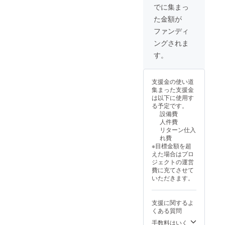
せん。
けるこ
せて頂
でに集まっ
・利用
とがで
きま
た金額が
できる
きま
す。 ・
部屋は
す。 ②
会場ま
ファンディ
原則一
提供方
での交
ングされま
部屋
法：講
通費や
で、使
演会や
宿泊費
す。
用して
研修会
は自己
いない
を現地
負担に
部屋に
にて開
なりま
支援金の使い道
なりま
催しま
す。 ・
集まった支援金
す。 ・
す。 ③
有効期
は以下に使用す
備品な
注意事
間は、
る予定です。
どを壊
項： ・
令和7年
設備費
した場
開催日
7月1日
人件費
合には
や開催
～令和8
リターン仕入
弁償し
時間
年3月31
れ費
て頂き
は、講
日で
※目標金額を超
ます。
師との
す。
えた場合はプロ
また、
相談に
ジェクトの運営
使った
よって
費に充てさせて
ものの
決めさ
いただきます。
片付け
せて頂
や清掃
きま
なども
す。 ・
支援に関するよ
ご協力
有効回
くある質問
をお願
数は1回
いしま
のみで
手数料はいく