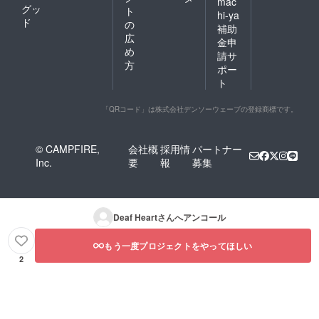
mac
グッ
ト
hi-ya
ド
の
補助
広
金申
め
請サ
方
ポー
ト
「QRコード」は株式会社デンソーウェーブの登録商標です。
© CAMPFIRE,
会社概
採用情
パートナー
Inc.
要
報
募集
Deaf Heart
さんへアンコール
もう一度プロジェクトをやってほしい
2