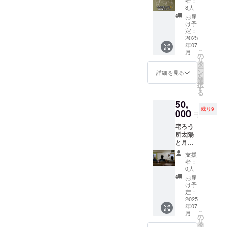
受付時
者：
ランは
に進め
は動
8人
にドリ
ただ、
させて
画）を
ンクチ
お届
プロ
頂きま
送りま
け予
ケット
ジェク
す。 あ
定：
す。さ
をお渡
トを
2025
りがと
さやか
しいた
年07
「応援
うござ
ではあ
します
こ
月
した
いま
の
ります
ので、
リ
い！」
す。 な
タ
が、応
スタッ
ー
という
お、会
ン
援して
詳細を見る
フにク
を
お気持
場にお
選
下さっ
ラウド
択
ちでご
越し頂
す
た気持
ファン
る
支援下
けない
ちに私
ディン
50,
さる方
方に
たちな
グで支
残り9
向けで
000
は、プ
りの感
援をし
円
す。心
ロジェ
謝をお
た旨を
宅ろう
からの
クト終
届けで
お声掛
所太陽
感謝を
了後に
きれば
けくだ
と月で
込め
感謝の
と思い
さい。
ボラン
て、活
メール
ます。
・お一
支援
ティア
動を前
（また
※このリ
者：
組一回
をしな
に進め
は動
0人
ターン
限りの
がら手
させて
画）を
は6000
お届
利用と
話が学
頂きま
送りま
け予
円、
させて
べるチ
す。 あ
定：
す。さ
10,000
頂きま
ケット
2025
りがと
さやか
円のリ
す。 ・
年07
①詳
うござ
ではあ
ターン
現金へ
こ
月
細：手
いま
の
ります
と同じ
の交換
リ
話で話
す。 な
タ
が、応
内容に