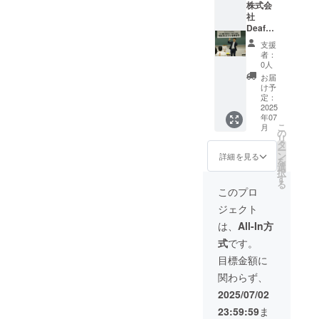
宅ろう
株式会
す。 ③
きれば
所 太
社
注意事
と思い
陽と月
DeafHe
項： ・
ます。
（新潟
art（宅
開催日
※このリ
支援
県柏崎
ろう所
や開催
ターン
者：
市西山
太陽と
時間
は4000
0人
町別山
月）の
は、主
円、
お届
1589-
社員を
に火曜
6000円
け予
1）の空
講師に
日の13
定：
のリ
き部屋
呼べる
2025
時～14
ターン
年07
を利用
チケッ
時半に
と同じ
こ
月
して、
ト ①詳
なりま
の
内容に
リ
作品の
細：株
す。 ・
タ
なりま
ー
展示や
式会社
有効回
ン
す。
詳細を見る
を
掲示、
DeafHe
数は毎
選
択
イベン
art（宅
月１回
す
る
トなど
ろう所
のみで
このプロ
を開催
太陽と
す。時
ジェクト
できま
月）の
間は、
す。 ③
社員１
60分～
は、
All-In方
注意事
名を講
90分と
式
です。
項： ・
師に迎
させて
内装を
えて、
頂きま
目標金額に
変えた
手話指
す。 ・
関わらず、
り、改
導や介
受講定
修工事
護指導
員は１
2025/07/02
などは
など研
回３名
23:59:59
ま
できま
修を受
迄とさ