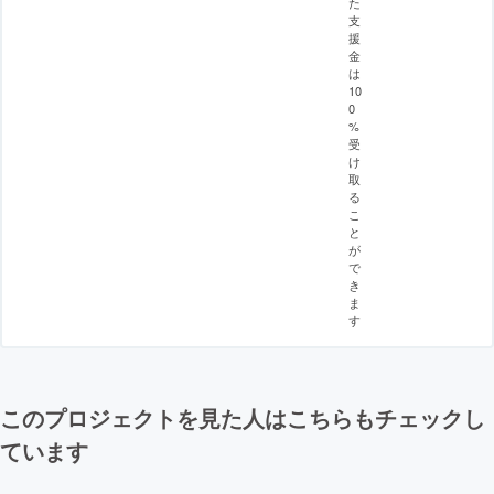
た
支
援
金
は
10
0
%
受
け
取
る
こ
と
が
で
き
ま
す
このプロジェクトを見た人はこちらもチェックし
ています