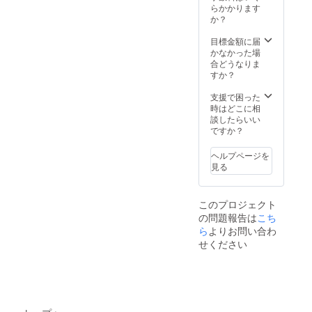
す。 ・
す。時
らかかります
利用日
間は、
か？
や利用
60分～
時間
90分と
目標金額に届
は、施
させて
かなかった場
設管理
頂きま
合どうなりま
者と相
す。 ・
すか？
談して
研修
決めさ
テーマ
支援で困った
せて頂
は講師
時はどこに相
きま
に任せ
談したらいい
す。 ・
て頂き
ですか？
利用頻
ます。
度は月
・交通
ヘルプページを
一回程
費や宿
見る
度で
泊費、
す。 ・
手話通
宿泊は
訳料を
このプロジェクト
できま
伴う場
の問題報告は
せん。
合は、
こち
また、
別途請
ら
よりお問い合わ
部屋に
求させ
せください
は冷暖
て頂き
房器具
ます。
はあり
・有効
ませ
期間
ん。 ・
は、令
利用用
和7年7