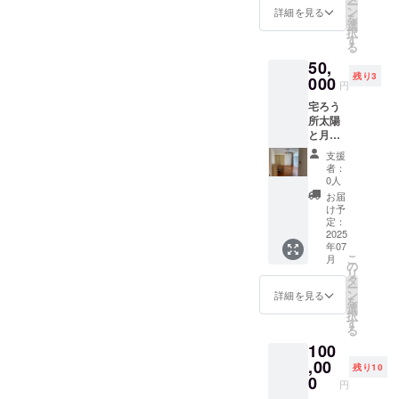
はでき
ー
せる宅
お、会
ン
援して
詳細を見る
なりま
ませ
を
ろう所
場にお
選
下さっ
す。
ん。お
択
太陽と
越し頂
す
た気持
つりは
る
月で手
けない
ちに私
でませ
50,
話を学
方に
たちな
ん。 ・
残り3
ぶこと
000
は、プ
りの感
円
有効期
ができ
ロジェ
謝をお
間：
宅ろう
ます。
クト終
届けで
2025年
所太陽
②提供
了後に
きれば
7月5
と月の
方法：
感謝の
と思い
日〜
空き部
宅ろう
メール
ます。
支援
2025年
屋を利
所 太
（また
※このリ
者：
7月5
活用で
陽と月
は動
0人
ターン
日 1日
きるチ
（新潟
画）を
は4000
お届
限り
ケット
県柏崎
送りま
け予
円、
①詳
市西山
定：
す。さ
10,000
細：手
2025
町別山
さやか
円のリ
年07
話が通
1589-
ではあ
ターン
こ
月
じる宅
1）でボ
の
ります
と同じ
リ
ろう所
ラン
タ
が、応
内容に
ー
太陽と
ティア
ン
援して
詳細を見る
なりま
を
月の空
をしな
選
下さっ
す。
択
き部屋
がら手
す
た気持
る
を利活
話の指
ちに私
100
用でき
導を受
たちな
ます。
,00
けるこ
りの感
残り10
②提供
とがで
0
謝をお
円
方法：
きま
届けで