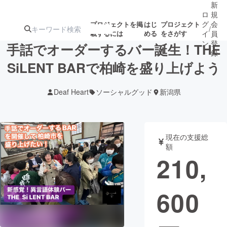
新
ロ
規
グ
会
プロジェクトを掲
はじ
プロジェクト
/
載するには
める
をさがす
イ
員
ン
登
手話でオーダーするバー誕生！THE
録
SiLENT BARで柏崎を盛り上げよう
人気のプロ
注目のリ
注目の新着プロ
募集終了が近いプ
もうすぐ公開
Deaf Heart
ソーシャルグッド
新潟県
ジェクト
ターン
ジェクト
ロジェクト
されます
アート・写真
音楽
現在の支援総
額
210,
テクノロジー・ガジェット
ゲーム・サ
600
映像・映画
書籍・雑誌
ビジネス・起業
チャレンジ