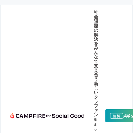
社
会
課
題
の
解
決
を
み
ん
な
で
支
え
合
う
新
し
い
ク
ラ
フ
ァ
ン
掲載
無料
集
ま
っ