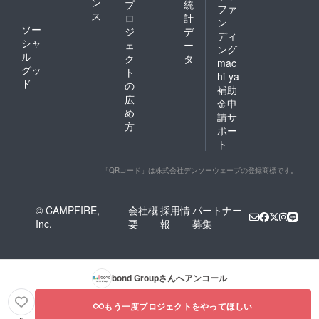
ン
プ
統
ファ
ス
ロ
計
ン
ソー
ジ
デ
ディ
シャ
ェ
ー
ング
ル
ク
タ
mac
グッ
ト
hi-ya
ド
の
補助
広
金申
め
請サ
方
ポー
ト
「QRコード」は株式会社デンソーウェーブの登録商標です。
© CAMPFIRE,
会社概
採用情
パートナー
Inc.
要
報
募集
bond Group
さんへアンコール
もう一度プロジェクトをやってほしい