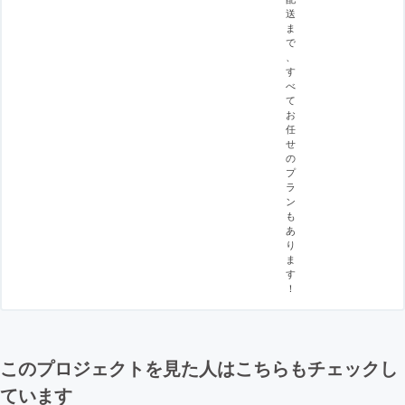
送
ま
で
、
す
べ
て
お
任
せ
の
プ
ラ
ン
も
あ
り
ま
す
！
このプロジェクトを見た人はこちらもチェックし
ています