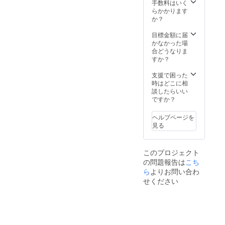
入力さ
手数料はいく
れた1名
らかかります
のみと
か？
なりま
す）
目標金額に届
かなかった場
合どうなりま
すか？
支援で困った
時はどこに相
談したらいい
ですか？
ヘルプページを
見る
このプロジェクト
の問題報告は
こち
ら
よりお問い合わ
せください