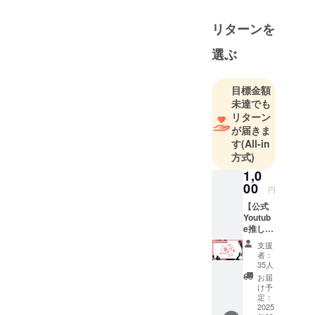
す。
リターンを
選ぶ
目標金額
未達でも
リターン
が届きま
す
(All-in
方式)
1,0
00
円
【公式
Youtub
e推し活
コー
支援
ス】 公
者：
式
35人
Youtub
お届
e配信の
け予
投票枠
定：
出演ラ
2025