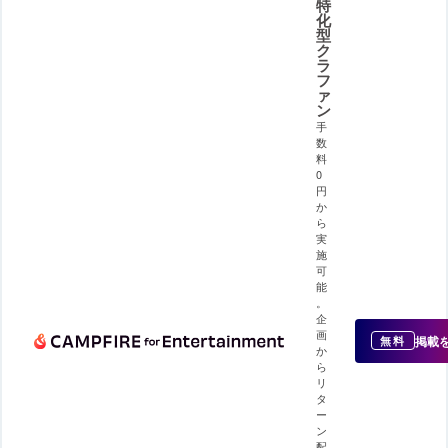
特
化
型
ク
ラ
フ
ァ
ン
手
数
料
0
円
か
ら
実
施
可
能
。
企
画
掲載
無料
か
ら
リ
タ
ー
ン
配