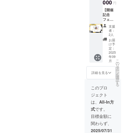
また、
000
れた1名
円
お好み
のみと
【開催
のVライ
なりま
記念
バーへ
す）
フェスT
の投票
付き
も可能
支援
コー
です。
者：
ス】 公
支援
2人
式
時、必
お届
Youtub
ず備考
け予
e配信の
欄に以
定：
投票枠
2025
下を記
年09
出演ラ
載くだ
こ
月
イバー
さい
の
リ
に投
１．掲
タ
ー
票、公
載を希
ン
詳細を見る
を
式
望され
選
択
Youtub
るお名
す
る
e配信の
前 ２．
このプロ
エンド
投票さ
ジェクト
ロール
れるVラ
にて、
イバー1
は、
All-In方
Special
名（2名
式
です。
Thanks
以上記
として
入され
目標金額に
お名前
た場合
関わらず、
を掲
は最初
載、更
に入力
2025/07/31