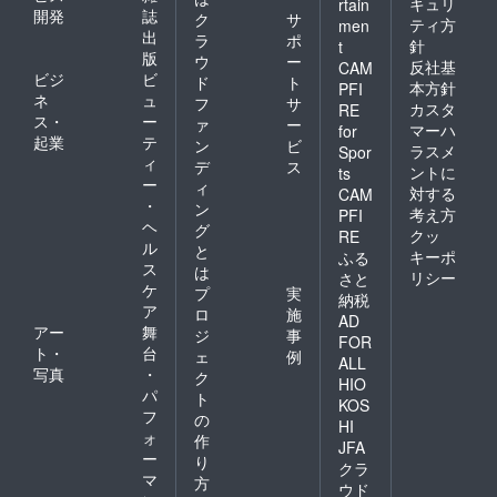
キュリ
rtain
開発
誌
ク
サ
ティ方
men
出
ラ
ポ
針
t
版
ウ
ー
反社基
CAM
ビジ
ビ
ド
ト
本方針
PFI
ネ
ュ
フ
サ
カスタ
RE
ス・
ー
ァ
ー
マーハ
for
起業
テ
ン
ビ
ラスメ
Spor
ィ
デ
ス
ントに
ts
ー
ィ
対する
CAM
・
ン
考え方
PFI
ヘ
グ
クッ
RE
ル
と
キーポ
ふる
ス
は
リシー
さと
ケ
プ
実
納税
ア
ロ
施
AD
アー
舞
ジ
事
FOR
ト・
台
ェ
例
ALL
写真
・
ク
HIO
パ
ト
KOS
フ
の
HI
ォ
作
JFA
ー
り
クラ
マ
方
ウド