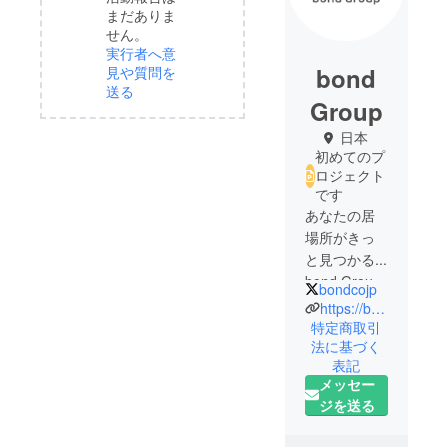
まだありま
せん。
実行者へ意
bond
見や質問を
送る
Group
日本
初めてのプ
ロジェクト
です
あなたの居
場所がきっ
と見つかる...
bond Group
bondcojp
です。
https://bond-co.jp/
全Vライバー
特定商取引
法に基づく
レーベル合
表記
同イベント
メッセー
「bondフェ
ジを送る
ス」を開催
いたしま