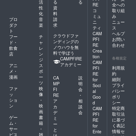
活
る
る
RE
全への
性
資
コ
取り組
化
料
ミュ
み
プロ
音
請
ニ
ニュー
ダク
楽
求
ティ
ス
ト
CAM
ヘルプ
クラウドファ
フー
チ
PFI
お問い
ンディングの
ド・
ャ
RE
合わせ
ノウハウを無
飲食
レ
Crea
料で学ぼう
店
ン
tion
各種規定
CAMPFIRE
ジ
CAM
アカデミー
アニ
ス
利用規
PFI
メ・
ポ
約
RE
漫画
ー
CA
説
細則
for
ツ
MP
明
プライ
Soci
ファ
映
FI
会
バシー
al
ッ
像
RE
・
ポリ
Goo
ショ
・
ア
相
シー
d
ン
映
カ
談
特定商
CAM
画
デ
会
取引法
PFI
ゲー
書
ミ
に基づ
RE
ム・
籍
ー
く表記
for
サー
・
と
情報セ
Ente
ビス
雑
は