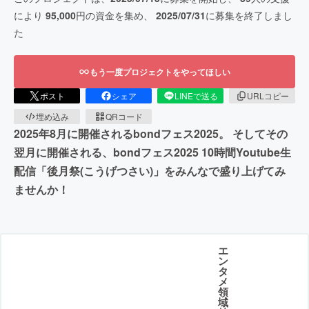
により
95,000
円の資金を集め、
2025/07/31
に募集を終了しまし
た
もう一度プロジェクトをやってほしい
ポスト
シェア
LINEで送る
URLコピー
埋め込み
QRコード
2025年8月に開催されるbondフェス2025。 そしてその
翌月に開催される、bondフェス2025 10時間Youtube生
配信「後月祭(こうげつさい)」をみんなで盛り上げてみ
ませんか！
エ
ン
タ
メ
領
域