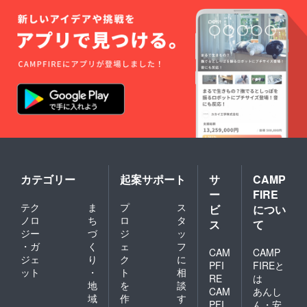
カテゴリー
起案サポート
サ
CAMP
ー
FIRE
テク
ま
プ
ス
ビ
につい
ノロ
ち
ロ
タ
ス
て
ジー
づ
ジ
ッ
・ガ
く
ェ
フ
CAM
CAMP
ジェ
り
ク
に
PFI
FIREと
ット
・
ト
相
RE
は
地
を
談
CAM
あんし
域
作
す
PFI
ん・安