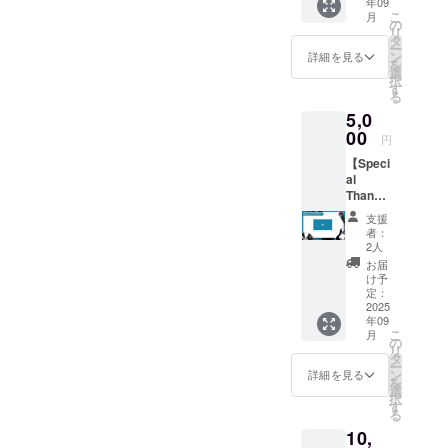
年09
イバー
こ
月
に投票
の
リ
ができ
タ
ー
るコー
ン
詳細を見る
を
スで
選
択
す。 お
す
る
好みのV
5,0
ライ
バーへ
00
円
投票が
【Speci
できま
al
す。 支
Thanks
援時、
コー
必ず備
支援
ス】 公
考欄に
者：
式
以下を
2人
Youtub
記載く
お届
e配信の
ださい
け予
エンド
１．投
定：
ロール
2025
票され
年09
にて、
るVライ
こ
月
Special
バー1名
の
リ
Thanks
（2名以
タ
ー
として
上記入
ン
詳細を見る
を
お名前
された
選
択
を掲載
場合は
す
る
いたし
最初に
10,
ます。
入力さ