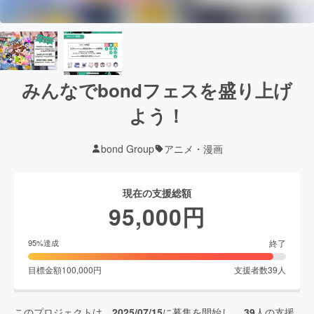
みんなでbondフェスを盛り上げ
よう！
bond Group
アニメ・漫画
現在の支援総額
95,000
円
終了
95
%達成
目標金額
100,000
円
支援者数
39
人
このプロジェクトは、
2025/07/15
に募集を開始し、
39
人の支援