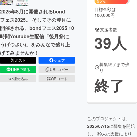
95%
目標金額は
2025年8月に開催されるbond
まちづくり・地域活性化
100,000円
フェス2025。 そしてその翌月に
開催される、bondフェス2025 10
支援者数
CAMPFIRE for Social Good
CAMPFIRE Creation
39
人
時間Youtube生配信「後月祭(こ
CAMPFIREふるさと納税
machi-ya
コミュニティ
うげつさい)」をみんなで盛り上
げてみませんか！
ポスト
シェア
募集終了まで残
LINEで送る
URLコピー
り
終了
埋め込み
QRコード
このプロジェクトは、
2025/07/15
に募集を開始
し、
39
人の支援により