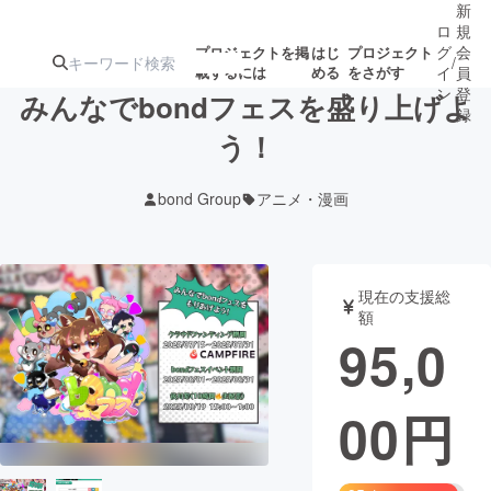
新
ロ
規
グ
会
プロジェクトを掲
はじ
プロジェクト
/
載するには
める
をさがす
イ
員
ン
登
みんなでbondフェスを盛り上げよ
録
う！
人気のプロ
注目のリ
注目の新着プロ
募集終了が近いプ
もうすぐ公開
bond Group
アニメ・漫画
ジェクト
ターン
ジェクト
ロジェクト
されます
アート・写真
音楽
現在の支援総
額
95,0
テクノロジー・ガジェット
ゲーム・サ
00
円
映像・映画
書籍・雑誌
ビジネス・起業
チャレンジ