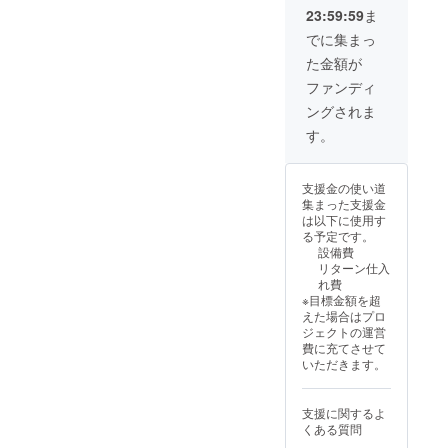
にボン
された1
23:59:59
ま
ドフェ
名のみ
ス開催
となり
でに集まっ
記念
ます）
た金額が
フェスT
が付属
ファンディ
しま
ングされま
す。 支
援時、
す。
必ず備
考欄に
以下を
支援金の使い道
記載く
集まった支援金
ださい
は以下に使用す
１．掲
る予定です。
載を希
設備費
望され
リターン仕入
るお名
れ費
前 ２．
※目標金額を超
投票さ
えた場合はプロ
れるVラ
ジェクトの運営
イバー
費に充てさせて
名1名
いただきます。
（2名以
上記入
された
支援に関するよ
場合は
くある質問
最初に