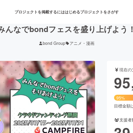
プロジェクトを掲載するには
はじめる
プロジェクトをさがす
みんなでbondフェスを盛り上げよう
bond Group
アニメ・漫画
注目のリターン
注目の新着プロジェクト
募集終了が近いプロジェクト
も
現在の
音楽
舞台・パフォーマンス
95
ゲーム・サービス開発
フード・飲食店
95%
書籍・雑誌出版
アニメ・漫画
目標金額は1
支援者
チャレンジ
ビューティー・ヘルスケ
39