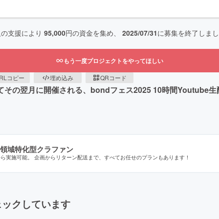
人の支援により
95,000
円の資金を集め、
2025/07/31
に募集を終了しまし
もう一度プロジェクトをやってほしい
RLコピー
埋め込み
QRコード
してその翌月に開催される、bondフェス2025 10時間Youtu
領域特化型クラファン
から実施可能。 企画からリターン配送まで、すべてお任せのプランもあります！
ェックしています