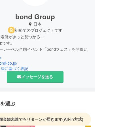
bond Group
日本
初めてのプロジェクトです
場所がきっと見つかる...
oupです。
ーレーベル合同イベント「bondフェス」を開催い
。
p
bond-co.jp/
引法に基づく表記
メッセージを送る
を選ぶ
標金額未達でもリターンが届きます
(All-in方式)