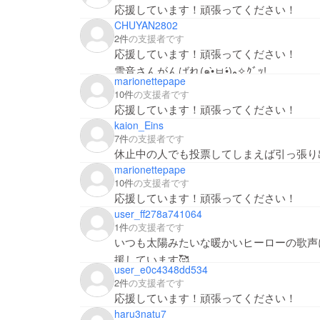
応援しています！頑張ってください！
CHUYAN2802
2件
の支援者です
応援しています！頑張ってください！
雪音さんがんばれ(๑•̀ㅂ•́)و✧ｸﾞｯ!
marionettepape
10件
の支援者です
応援しています！頑張ってください！
kaion_Eins
7件
の支援者です
休止中の人でも投票してしまえば引っ張り
marionettepape
10件
の支援者です
応援しています！頑張ってください！
user_ff278a741064
1件
の支援者です
いつも太陽みたいな暖かいヒーローの歌声
user_e0c4348dd534
2件
の支援者です
応援しています！頑張ってください！
haru3natu7