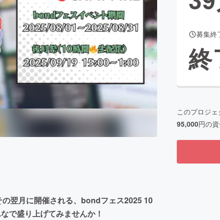
募集終
CAMPFIRE for Social Good
CAMPFIRE Creation
終
CAMPFIREふるさと納税
machi-ya
コミュニティ
このプロジェ
95,000
円の資
その翌月に開催される、bondフェス2025 10
みんなで盛り上げてみませんか！