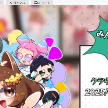
ピー
埋め込み
QRコード