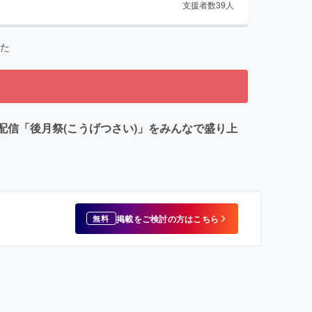
支援者数
39
人
た
be生配信「後月祭(こうげつさい)」をみんなで盛り上
掲載をご検討の方はこちら
無料