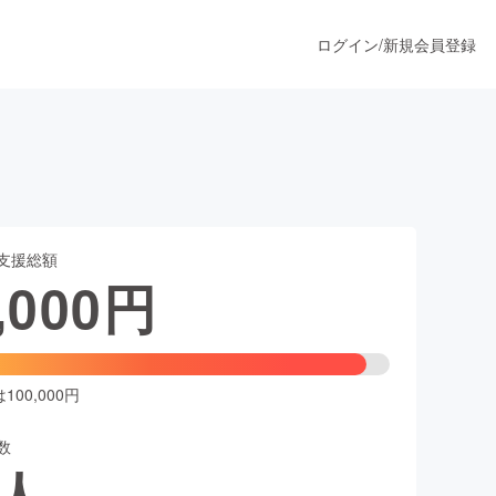
ログイン
/
新規会員登録
！
うすぐ公開されます
支援総額
プロダクト
,000
円
ファッション
スポーツ
00,000円
数
ア
ソーシャルグッド
人