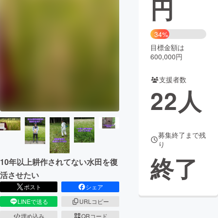
円
まちづくり・地域活性化
34%
目標金額は
CAMPFIRE for Social Good
CAMPFIRE Creation
600,000円
CAMPFIREふるさと納税
machi-ya
コミュニティ
支援者数
22
人
募集終了まで残
り
終了
10年以上耕作されてない水田を復
活させたい
ポスト
シェア
LINEで送る
URLコピー
埋め込み
QRコード