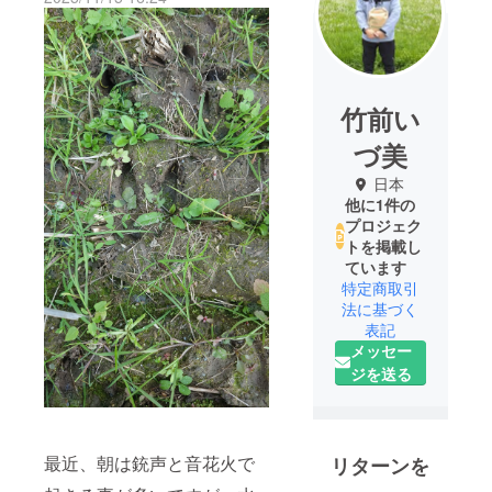
竹前い
づ美
日本
他に1件の
プロジェク
トを掲載し
ています
特定商取引
法に基づく
表記
メッセー
ジを送る
最近、朝は銃声と音花火で
リターンを