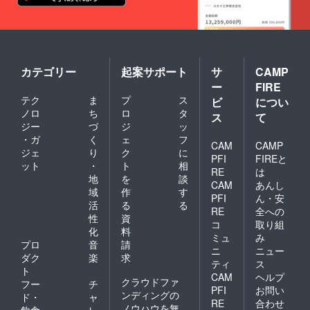
カテゴリー
起案サポート
サ
CAMP
ー
FIRE
テク
ま
プ
ス
ビ
につい
ノロ
ち
ロ
タ
ス
て
ジー
づ
ジ
ッ
・ガ
く
ェ
フ
CAM
CAMP
ジェ
り
ク
に
PFI
FIREと
ット
・
ト
相
RE
は
地
を
談
CAM
あんし
域
作
す
PFI
ん・安
活
る
る
RE
全への
性
資
コ
取り組
化
料
ミュ
み
プロ
音
請
ニ
ニュー
ダク
楽
求
ティ
ス
ト
CAM
ヘルプ
クラウドファ
フー
チ
PFI
お問い
ンディングの
ド・
ャ
RE
合わせ
ノウハウを無
飲食
レ