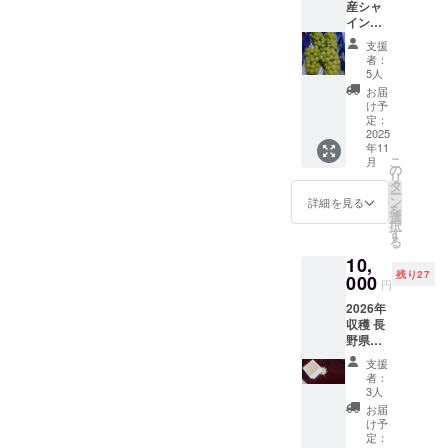
産シャ
インマ
スカッ
支援
ト 粒
者：
内容量
5人
１kg
お届
パック
け予
詰めさ
定：
れた粒
2025
年11
シャイ
こ
月
ンマス
の
リ
カット
タ
ー
ですの
ン
詳細を見る
を
で届き
選
択
ました
す
る
ら冷蔵
10,
庫に冷
残り27
やして
000
円
早めに
2026年
お召し
収穫 長
上がり
野県産
下さ
銘柄
い。 も
支援
「風さ
ちろん
者：
やか」
お料理
3人
新米！
にもお
お届
内容量
使い頂
け予
5kg（精
けます
定：