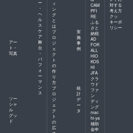
ー
ィ
対する
CAM
・
ン
考え方
PFI
ヘ
グ
クッ
RE
ル
と
キーポ
ふる
ス
は
リシー
さと
ケ
プ
実
納税
ア
ロ
施
AD
アー
舞
ジ
事
FOR
ト・
台
ェ
例
ALL
写真
・
ク
HIO
パ
ト
KOS
フ
の
HI
ォ
作
JFA
ー
り
クラ
マ
方
ウド
ン
プ
統
ファ
ス
ロ
計
ン
ソー
ジ
デ
ディ
シャ
ェ
ー
ング
ル
ク
タ
mac
グッ
ト
hi-ya
ド
の
補助
広
金申
め