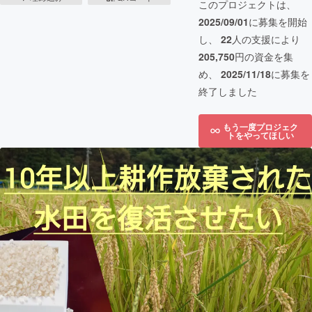
このプロジェクトは、
2025/09/01
に募集を開始
し、
22
人の支援により
205,750
円の資金を集
め、
2025/11/18
に募集を
終了しました
もう一度プロジェク
トをやってほしい