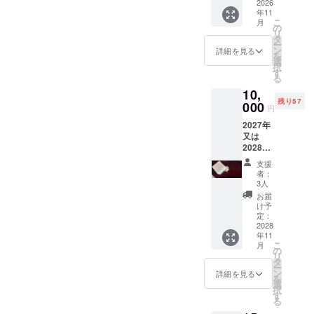
米済
2026
冷蔵庫
年11
み）を
へ保存
こ
月
お届け
後、1週
の
リ
させて
間を目
タ
ー
頂きま
安にお
ン
詳細を見る
を
す 到着
召し上
選
択
後1ヶ月
がり下
す
る
以内に
さい こ
10,
お召し
ちらの
残り57
上がり
000
品は農
円
下さい
作業指
2027年
涼しい
導、及
又は
日陰に
び機材
2028年
保管お
の貸し
収穫 長
願いし
出しを
支援
野県
ます
して下
者：
産 銘
さる坂
3人
柄「風
本農
お届
さや
園 坂
け予
か」新
定：
本藤雄
米！内
2028
様から
年11
容量5kg
の提供
こ
月
（精米
の
になり
リ
済み）
タ
ます。
ー
をお届
ン
詳細を見る
を
けさせ
選
択
て頂き
す
る
ます 到