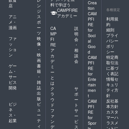
Crea
料で学ぼう
店
ン
tion
各種規定
CAMPFIRE
ジ
CAM
アカデミー
アニ
ス
利用規
PFI
メ・
ポ
約
RE
漫画
ー
CA
説
細則
for
ツ
MP
明
プライ
Soci
ファ
映
FI
会
バシー
al
ッ
像
RE
・
ポリ
Goo
ショ
・
ア
相
シー
d
ン
映
カ
談
特定商
CAM
画
デ
会
取引法
PFI
ゲー
書
ミ
に基づ
RE
ム・
籍
ー
く表記
for
サー
・
と
情報セ
Ente
ビス
雑
は
キュリ
rtain
開発
誌
ク
サ
ティ方
men
出
ラ
ポ
針
t
版
ウ
ー
反社基
CAM
ビジ
ビ
ド
ト
本方針
PFI
ネ
ュ
フ
サ
カスタ
RE
ス・
ー
ァ
ー
マーハ
for
起業
テ
ン
ビ
ラスメ
Spor
ィ
デ
ス
ントに
ts