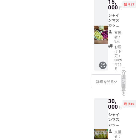
15,
着後1ヶ
残り17
月以内
000
円
にお召
シャイ
し上が
ンマス
り下さ
カッ
い 涼し
ト、ク
い日陰
支援
イーン
に保管
者：
ルー
お願い
3人
ジュ各1
します
お届
房 2025
け予
年11月
定：
以降の
2025
年11
発送に
こ
月
なりま
の
リ
す。 届
タ
ー
きまし
ン
詳細を見る
を
たら冷
選
択
蔵庫に
す
る
冷やし
30,
て早め
残り49
にお召
000
円
し上が
シャイ
り下さ
ンマス
い。 も
カット
ちろん
4kg 届
お料理
支援
きまし
にもお
者：
たら冷