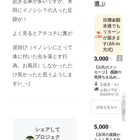
起きる事が多いですが、水
選ぶ
田にイノシシ？の入った足
跡が！
目標金額
未達でも
リターン
よく見るとアチコチに糞が
が届きま
す
(All-in
泥浴び（イノシシにとって
方式)
体に付いた虫を落とす行
3,000
円
為。お風呂）しなかっただ
【お礼のメッ
セージ】 感謝の
け良かったと思うようしま
気持ちを込め
て、お礼のメッ
す(~_~;)
支援者：4人
セージをお送り
お届け予定：
します。
こ
2026年01月
の
リ
タ
ー
ン
詳細を見る
を
選
択
す
る
5,000
円
シェアして
【水田の道路か
プロジェク
らよく見える位