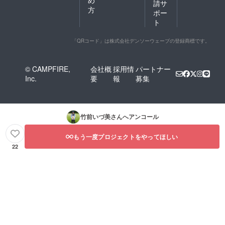
請サ
方
ポー
ト
「QRコード」は株式会社デンソーウェーブの登録商標です。
© CAMPFIRE,
会社概
採用情
パートナー
Inc.
要
報
募集
竹前いづ美
さんへアンコール
もう一度プロジェクトをやってほしい
22