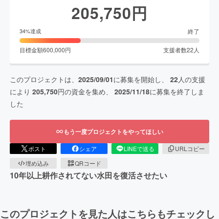
205,750
円
終了
34
%達成
目標金額
600,000
円
支援者数
22
人
このプロジェクトは、
2025/09/01
に募集を開始し、
22
人の支援
により
205,750
円の資金を集め、
2025/11/18
に募集を終了しま
した
もう一度プロジェクトをやってほしい
ポスト
シェア
LINEで送る
URLコピー
埋め込み
QRコード
10年以上耕作されてない水田を復活させたい
このプロジェクトを見た人はこちらもチェックし