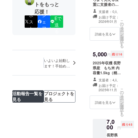
トをもっと
置に支援者の氏
名の入った立看
応援！
LIN
支援者：0人
板を掲載】 水田
ポ
シ
お届け予定：
Eで
の道路から目立
ス
ェ
こ
2026年01月
の
つ位置に支援者
送
リ
ト
ア
タ
様のお名前
る
ー
ン
（ニックネー
詳細を見る
を
選
ム）を掲載しま
択
す
す。 ・掲載期
る
間：2026年1
5,000
月〜2027年1月
円
残り16
31日までの約1
いよいよ始動し
2025年収穫 長野
年間 ・必ず備考
ます！手始め
県産 もち米 内
欄に希望される
に…
容量1.5kg（精米
お名前をご記入
済み） 到着後は
ください。 ・不
支援者：4人
涼しい場所に保
要な方は「掲載
お届け予定：
管し1ヶ月を目安
不要」とご記入
こ
2025年11月
の
にお召し上がり
活動報告一覧を
プロジェクトを
ください。
リ
タ
下さい。
見る
見る
ー
ン
詳細を見る
を
選
択
す
る
7,0
残り45
00
円
長野県