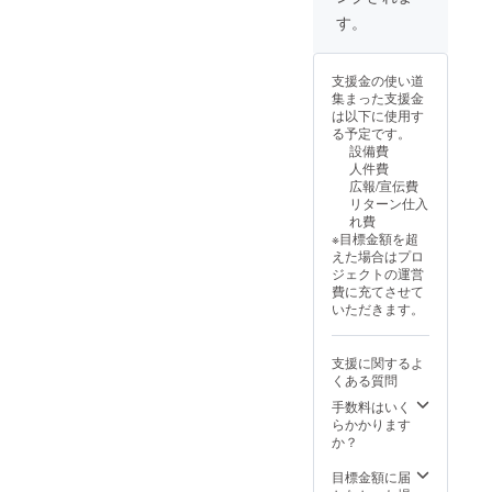
す。
支援金の使い道
集まった支援金
は以下に使用す
る予定です。
設備費
人件費
広報/宣伝費
リターン仕入
れ費
※目標金額を超
えた場合はプロ
ジェクトの運営
費に充てさせて
いただきます。
支援に関するよ
くある質問
手数料はいく
らかかります
か？
目標金額に届