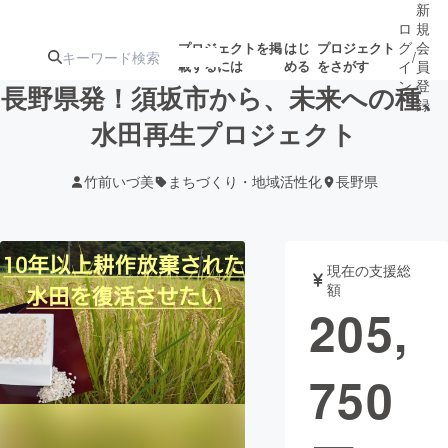
新
ロ
規
グ
会
プロジェクトを掲
はじ
プロジェクト
/
載するには
める
をさがす
イ
員
ン
登
長野県発！須坂市から、未来への種、
録
水田再生プロジェクト
人気のプロ
注目のリ
注目の新着プロ
募集終了が近いプ
もうすぐ公開
竹前いづ美
まちづくり・地域活性化
長野県
ジェクト
ターン
ジェクト
ロジェクト
されます
アート・写真
音楽
現在の支援総
額
205,
テクノロジー・ガジェット
ゲーム・サ
750
映像・映画
書籍・雑誌
ビジネス・起業
チャレンジ