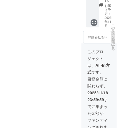
使い頂
1人
蔵庫に
けます
お届
保管
冷蔵庫
け予
し、1週
へ保存
定：
間を目
2025
後、1週
年11
処に早
間を目
こ
月
めにお
安にお
の
リ
召し上
召し上
タ
ー
がり下
がり下
ン
詳細を見る
を
さい。
さい
選
択
す
る
このプロ
ジェクト
は、
All-In方
式
です。
目標金額に
関わらず、
2025/11/18
23:59:59
ま
でに集まっ
た金額が
ファンディ
ングされま