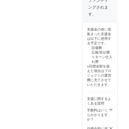
ムOK)
記入く
対する
ングされま
・掲載
ださい
割引で
期間：
※重要な
す ・撮
す。
事業が
お知ら
影地
存続す
せ ・1
が、首
る限り
依頼に
都圏
支援金の使い道
掲載 ・
つき1枚
（東
集まった支援金
掲載方
のみの
京、神
は以下に使用す
法：文
使用可
奈川、
る予定です。
字のみ
能 ・誰
千葉、
設備費
・注意
でも譲
埼玉）
広報/宣伝費
事項：
渡OK ・
エリア
リターン仕入
支援
有効期
外は別
れ費
時、必
限は発
途交通
※目標金額を超
ず備考
行より1
費をお
えた場合はプロ
欄に掲
年 ・遺
願いす
ジェクトの運営
載を希
熱大陸
る場合
費に充てさせて
望され
の「撮
がござ
いただきます。
るお名
影費
います
前をご
用」に
記入く
対する
支援に関するよ
ださい
割引で
くある質問
※重要な
す ・撮
お知ら
影地
手数料はいく
せ ・1
が、首
らかかります
依頼に
都圏
か？
つき1枚
（東
のみの
京、神
目標金額に届