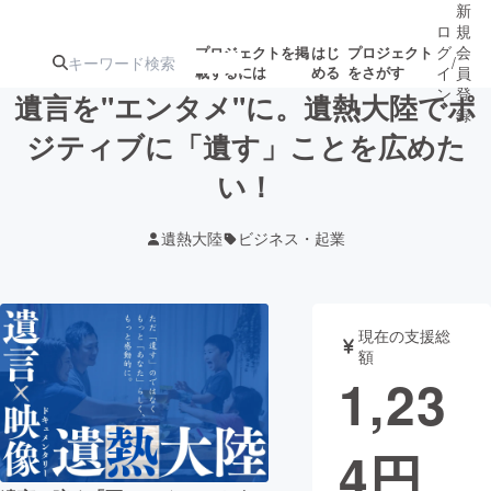
新
ロ
規
グ
会
プロジェクトを掲
はじ
プロジェクト
/
載するには
める
をさがす
イ
員
ン
登
遺言を"エンタメ"に。遺熱大陸でポ
録
ジティブに「遺す」ことを広めた
い！
人気のプロ
注目のリ
注目の新着プロ
募集終了が近いプ
もうすぐ公開
ジェクト
ターン
ジェクト
ロジェクト
されます
遺熱大陸
ビジネス・起業
アート・写真
音楽
現在の支援総
テクノロジー・ガジェット
ゲーム・サ
額
1,23
映像・映画
書籍・雑誌
4
円
ビジネス・起業
チャレンジ