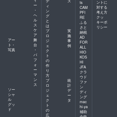
デ
ス
ントに
ts
ー
ィ
対する
CAM
・
ン
考え方
PFI
ヘ
グ
クッ
RE
ル
と
キーポ
ふる
ス
は
リシー
さと
ケ
プ
実
納税
ア
ロ
施
AD
アー
舞
ジ
事
FOR
ト・
台
ェ
例
ALL
写真
・
ク
HIO
パ
ト
KOS
フ
の
HI
ォ
作
JFA
ー
り
クラ
マ
方
ウド
ン
プ
統
ファ
ス
ロ
計
ン
ソー
ジ
デ
ディ
シャ
ェ
ー
ング
ル
ク
タ
mac
グッ
ト
hi-ya
ド
の
補助
広
金申