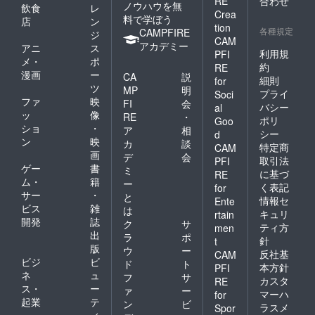
RE
合わせ
ノウハウを無
飲食
レ
Crea
料で学ぼう
店
ン
tion
各種規定
CAMPFIRE
ジ
CAM
アカデミー
アニ
ス
利用規
PFI
メ・
ポ
約
RE
漫画
ー
CA
説
細則
for
ツ
MP
明
プライ
Soci
ファ
映
FI
会
バシー
al
ッ
像
RE
・
ポリ
Goo
ショ
・
ア
相
シー
d
ン
映
カ
談
特定商
CAM
画
デ
会
取引法
PFI
ゲー
書
ミ
に基づ
RE
ム・
籍
ー
く表記
for
サー
・
と
情報セ
Ente
ビス
雑
は
キュリ
rtain
開発
誌
ク
サ
ティ方
men
出
ラ
ポ
針
t
版
ウ
ー
反社基
CAM
ビジ
ビ
ド
ト
本方針
PFI
ネ
ュ
フ
サ
カスタ
RE
ス・
ー
ァ
ー
マーハ
for
起業
テ
ン
ビ
ラスメ
Spor
ィ