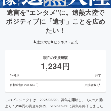
遺言を"エンタメ"に。遺熱大陸で
ポジティブに「遺す」ことを広め
たい！
遺熱大陸
ビジネス・起業
現在の支援総額
1,234
円
終了
0
%達成
目標金額
1,234,567
円
支援者数
1
人
このプロジェクトは、
2025/08/20
に募集を開始し、
1
人の支援に
より
1,234
円の資金を集め、
2025/09/30
に募集を終了しました