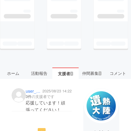
ホーム
活動報告
仲間募集
コメント
支援者
1
1
user_a3a43e56d314
2025/08/23 14:22
3件
の支援者です
応援しています！頑
張ってください！