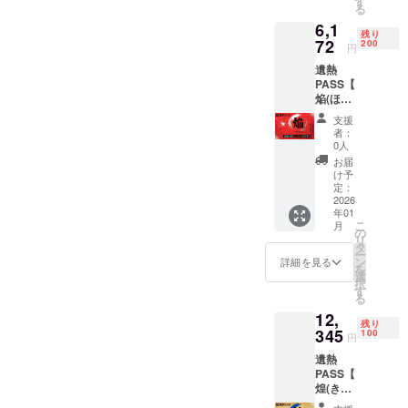
す
る
陸（定
6,1
価
残り
350,000
72
200
円
円）の1
遺熱
万円割
PASS【
引券
焔(ほむ
（※）
ら)】◆
②遺熱
支援
複数購
大陸の
者：
入OK◆
クレ
0人
〜熱を
ジット
お届
大切な
にあな
け予
人に渡
たの名
定：
す”応援
2026
前を記
年01
の灯
載(ニッ
こ
月
火”とし
クネー
の
リ
て〜 リ
ムOK)
タ
ー
ターン
・掲載
ン
詳細を見る
を
内容 ①
期間：
選
択
遺熱大
事業が
す
る
陸（定
存続す
12,
価
る限り
残り
350,000
345
掲載 ・
100
円
円）の5
掲載方
遺熱
万円割
法：文
PASS【
引券
字のみ
煌(きら
（※）
・注意
めき)】
②遺熱
事項：