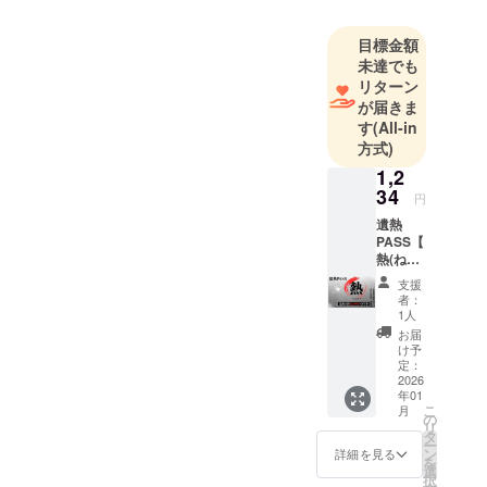
す。このプ
ロジェクト
目標金額
に興味を
未達でも
持っていた
リターン
だいた方は
が届きま
す
(All-in
ぜひ応援を
方式)
お願いしま
1,2
す。
34
円
遺熱
PASS【
熱(ね
つ)】◆
支援
複数購
者：
入OK◆
1人
〜想い
お届
は熱と
け予
なり、
定：
必ず誰
2026
年01
かの背
こ
月
中を押
の
リ
す〜 リ
タ
ー
ターン
ン
詳細を見る
を
内容 ①
選
択
遺熱大