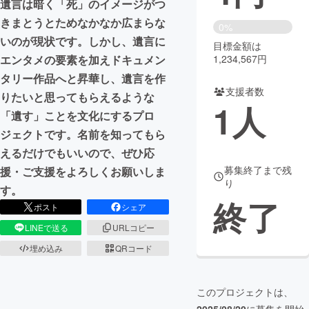
遺言は暗く「死」のイメージがつ
きまとうとためなかなか広まらな
まちづくり・地域活性化
0%
いのが現状です。しかし、遺言に
目標金額は
1,234,567円
エンタメの要素を加えドキュメン
CAMPFIRE for Social Good
CAMPFIRE Creation
タリー作品へと昇華し、遺言を作
CAMPFIREふるさと納税
machi-ya
コミュニティ
支援者数
りたいと思ってもらえるような
1
人
「遺す」ことを文化にするプロ
ジェクトです。名前を知ってもら
えるだけでもいいので、ぜひ応
募集終了まで残
援・ご支援をよろしくお願いしま
り
す。
終了
ポスト
シェア
LINEで送る
URLコピー
埋め込み
QRコード
このプロジェクトは、