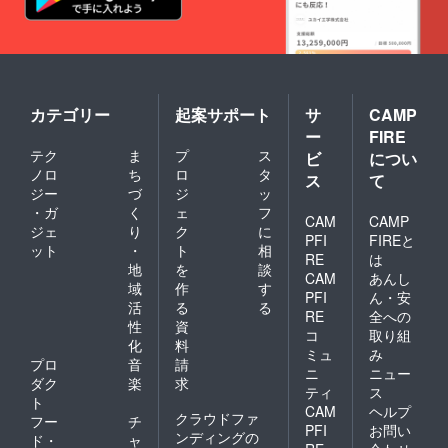
カテゴリー
起案サポート
サ
CAMP
ー
FIRE
テク
ま
プ
ス
ビ
につい
ノロ
ち
ロ
タ
ス
て
ジー
づ
ジ
ッ
・ガ
く
ェ
フ
CAM
CAMP
ジェ
り
ク
に
PFI
FIREと
ット
・
ト
相
RE
は
地
を
談
CAM
あんし
域
作
す
PFI
ん・安
活
る
る
RE
全への
性
資
コ
取り組
化
料
ミュ
み
プロ
音
請
ニ
ニュー
ダク
楽
求
ティ
ス
ト
CAM
ヘルプ
クラウドファ
フー
チ
PFI
お問い
ンディングの
ド・
ャ