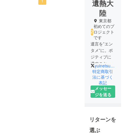
遺熱大
1
陸
東京都
初めてのプ
ロジェクト
です
遺言を”エン
タメ”に。ポ
ジティブに
遺すことを
yuinetsutairiku
文化にする
特定商取引
プロジェク
法に基づく
表記
トです。ド
メッセー
キュメンタ
ジを送る
リー映像と
遺言の融合
により今ま
でにはない
リターンを
新しい終活
を提案しま
選ぶ