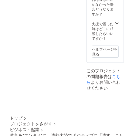
使用可
奈川、
かなかった場
能 ・誰
千葉、
合どうなりま
でも譲
埼玉）
すか？
渡OK ・
エリア
有効期
外は別
支援で困った
限は発
途交通
時はどこに相
行より1
費をお
談したらいい
年 ・遺
願いす
ですか？
熱大陸
る場合
の「撮
がござ
ヘルプページを
影費
います
見る
用」に
対する
割引で
このプロジェクト
す ・撮
の問題報告は
影地
こち
が、首
ら
よりお問い合わ
都圏
せください
（東
京、神
奈川、
千葉、
埼玉）
エリア
トップ
>
外は別
プロジェクトをさがす
>
途交通
ビジネス・起業
>
費をお
願いす
遺言を"エンタメ"に。遺熱大陸でポジティブに「遺す」こと