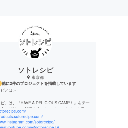
ソトレシピ
東京都
他に2件のプロジェクトを掲載しています
シピとは＞
」は、『HAVE A DELICIOUS CAMP！』をテー
の中で美味しい料理を楽しむライフスタイルを提案
sotorecipe.com/
大級のアウトドア＆フードメディアです。 約50名
products.sotorecipe.com/
ピシェフによるキャンプ飯レシピを1,000品以上
www.instagram.com/sotorecipe/
/www.youtube.com/@sotorecipeTV
に100名を超えるキャンプ系インフルエンサーと