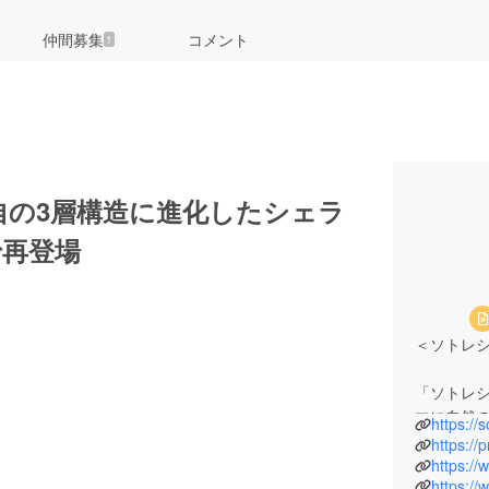
仲間募集
コメント
1
自の3層構造に進化したシェラ
で再登場
＜ソトレ
「ソトレシピ
マに自然
https://
する国内最
https://
のソトレシ
https://
https:/
掲載。さら