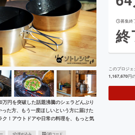
募集終
CAMPFIRE for Social Good
CAMPFIRE Creation
終
CAMPFIREふるさと納税
machi-ya
コミュニティ
このプロジェ
1,167,670
円
,100万円を突破した話題沸騰のシェラどんぶり
れなかった方、もう一度ほしいという方に届けた
ラク！アウトドアや日常の料理を、もっと気
ピー
埋め込み
QRコード