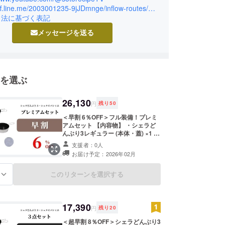
https://liff.line.me/2003001235-9jJDmnge/inflow-routes/959e9191b18f7f322f05
を大切にしながら、ユーザーの皆様にキャンプを
引法に基づく表記
しんでいただけるような情報を発信しております。
メッセージを送る
フォロワー数約40万はアウトドア＆フードメディア
多。
を選ぶ
26,130
円
残り
50
＜早割 6％OFF＞フル装備！プレミ
アムセット 【内容物】 ・シェラど
んぶり3レギュラー (本体・蓋) ×1 ・
シェラどんぶり3ジュニア (本体・
支援者：0人
蓋) ×1 ・シェライパンミニ (本体) ×1
お届け予定：2026年02月
・まな板ヘッド ×1 ・まるいバー
ナーパッド ×1 ・タオル巾着 ×1 (※4
カラーよりお選びください) 【価格
このリターンを選択する
る
参考】 合計金額27,800円（税込）
┗ 一般販売予定価格 26,700円（税
込） ┗ 送料梱包費 1,100円（税込）
合計金額27,800円（税込）→
17,390
円
残り
20
26,130円（税込）※6%OFF 【注意
事項】 ※デザイン・仕様は、変更に
＜超早割 8％OFF＞シェラどんぶり3