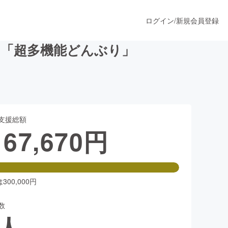
ログイン
/
新規会員登録
る「超多機能どんぶり」
うすぐ公開されます
支援総額
プロダクト
167,670
円
ファッション
スポーツ
00,000円
数
ア
ソーシャルグッド
人