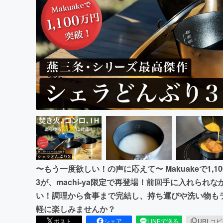
まちづくり・地域活性化
〜もう一度欲しい！の声に応えて〜 Makuakeで1
3が、machi-ya限定で再登場！前回手に入れら
い！調理から食事まで完結し、持ち運びや洗い物も
軽に楽しみませんか？
ポスト
シェア
LINEで送る
URLコ