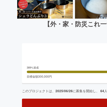
【外・家・防災これ一
389
%達成
目標金額
300,000
円
このプロジェクトは、
2025/06/26
に募集を開始し、
64