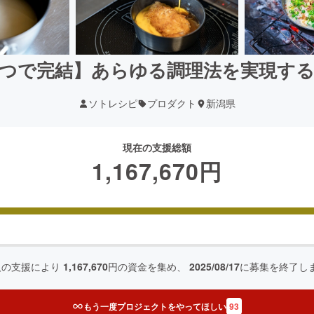
つで完結】あらゆる調理法を実現す
ソトレシピ
プロダクト
新潟県
現在の支援総額
1,167,670
円
人の支援により
1,167,670
円の資金を集め、
2025/08/17
に募集を終了し
もう一度プロジェクトをやってほしい
93