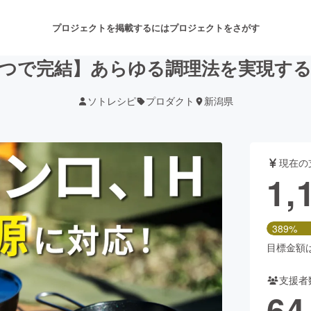
プロジェクトを掲載するには
プロジェクトをさがす
つで完結】あらゆる調理法を実現す
ソトレシピ
プロダクト
新潟県
注目のリターン
注目の新着プロジェクト
募集終了が近いプロジェクト
も
現在の
音楽
舞台・パフォーマンス
1,
ゲーム・サービス開発
フード・飲食店
389%
書籍・雑誌出版
アニメ・漫画
目標金額は3
支援者
チャレンジ
ビューティー・ヘルスケ
64