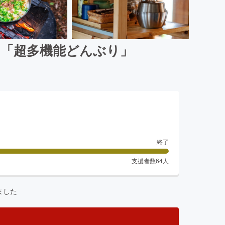
る「超多機能どんぶり」
終了
支援者数
64
人
ました