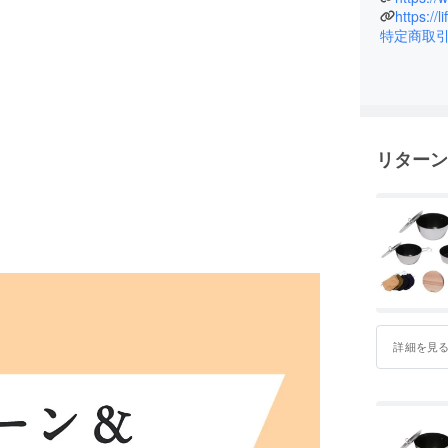
の繋がり
特定商取
もっと楽
SNSの総
として最
リターン
詳細を見