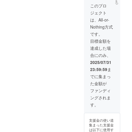
す
Fクーポ
うじ
る
つまい
ご支援
日本でフー
ン付
このプロ
茶、有
も、か
お礼手
き） ・
機さつ
ド・マイノ
ジェクト
ぼちゃ
紙（有
重量：
まいも
リティの人
を特別
効期
各100㎖
は、All-or-
（安納
早割価
限：
・保存
たちが、安
芋）、
Nothing方式
格２
2025年
方法：
有機か
心して食に
０％OF
10月か
冷凍 ・
です。
ぼちゃ
Fでご支
向き合える
ら2025
消費期
・添加
目標金額を
援者に
年12月
限もし
物表
環境づくり
先行販
末まで
くは賞
達成した場
示、ア
と食のイン
売しま
１
味期
レル
合にのみ、
す。現
５%OF
フラの向上
限：な
ギー表
フレー
Fクーポ
し ・原
2025/07/31
示：大
を目指して
バーの
ン付
材料：
豆 「原
23:59:59
ま
活動中。
バニ
き） ・
有機豆
材料及
ラ、
重量：
乳（国
でに集まっ
び添加
チョコ
各100㎖
内製
物等の
た金額が
レー
・保存
造）、
食品表
ト、抹
方法：
有機砂
ファンディ
示はお
茶と食
冷凍 ・
糖、有
届け商
ングされま
べ比べ
消費期
機ココ
品のラ
セット
限もし
ナッツ
す。
ベルに
・返礼
くは賞
ミル
表記さ
品：各
味期
ク、菜
れま
種類２
限：な
種油、
す。 商
支援金の使い道
個×６＝
し ・原
ナリネ
品開封
集まった支援金
合計１
材料、
菌＋バ
前には
は以下に使用す
２個＋
主原料