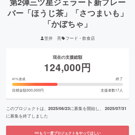
第2弾三ツ星ジェラート新フレー
バー「ほうじ茶」「さつまいも」
「かぼちゃ」
笠井 亮
フード・飲食店
現在の支援総額
124,000
円
終了
41
%達成
目標金額
300,000
円
支援者数
17
人
このプロジェクトは、
2025/06/23
に募集を開始し、
2025/07/31
に募集を終了しました
もう一度プロジェクトをやってほしい