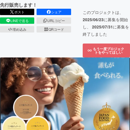
先行販売します！
ポスト
シェア
このプロジェクトは、
2025/06/23
に募集を開始
LINEで送る
URLコピー
し、
2025/07/31
に募集を
埋め込み
QRコード
終了しました
もう一度プロジェク
トをやってほしい