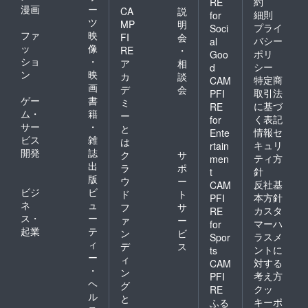
約
RE
漫画
ー
CA
説
細則
for
ツ
MP
明
プライ
Soci
ファ
映
FI
会
バシー
al
ッ
像
RE
・
ポリ
Goo
ショ
・
ア
相
シー
d
ン
映
カ
談
特定商
CAM
画
デ
会
取引法
PFI
ゲー
書
ミ
に基づ
RE
ム・
籍
ー
く表記
for
サー
・
と
情報セ
Ente
ビス
雑
は
キュリ
rtain
開発
誌
ク
サ
ティ方
men
出
ラ
ポ
針
t
版
ウ
ー
反社基
CAM
ビジ
ビ
ド
ト
本方針
PFI
ネ
ュ
フ
サ
カスタ
RE
ス・
ー
ァ
ー
マーハ
for
起業
テ
ン
ビ
ラスメ
Spor
ィ
デ
ス
ントに
ts
ー
ィ
対する
CAM
・
ン
考え方
PFI
ヘ
グ
クッ
RE
ル
と
キーポ
ふる