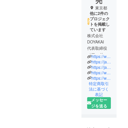
亮
東京都
他に2件の
プロジェク
トを掲載し
ています
株式会社
DOYAKAI
代表取締役
／フード・
https://www.doya-group.co.jp/
マイノリ
https://japanese-heart.com/
ティ研究家
https://japanese-heart.shop/
https://www.instagram.com/mitsuboshi_gelato/
https://www.tiktok.com/@mitsuboshi.gelato?_t=ZS-8uskFos0BCW&_r=1
大手酒造
特定商取引
メーカーで
法に基づく
杜氏として
表記
黄綬褒章受
メッセー
章という、
ジを送る
匠の父の背
中を見て育
つ。