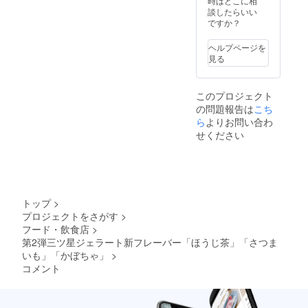
時はどこに相
表記さ
乳（国
示：大
談したらいい
れま
内製
豆 「原
ですか？
す。 商
造）、
材料及
品開封
有機砂
び添加
前には
ヘルプページを
糖、有
物等の
必ずお
見る
機ココ
食品表
届けの
ナッツ
示はお
リター
ミル
届け商
ンに貼
このプロジェクト
ク、菜
品のラ
付され
の問題報告は
種油、
こち
ベルに
たラベ
ナリネ
表記さ
ら
よりお問い合わ
ルや注
菌＋バ
れま
意書き
せください
ニラ、
す。 商
をご確
有機コ
品開封
認くだ
コア、
前には
さ
有機抹
必ずお
い。」
茶、ほ
届けの
うじ
リター
トップ
>
茶、有
ンに貼
プロジェクトをさがす
>
機さつ
付され
フード・飲食店
>
まいも
たラベ
（安納
第2弾三ツ星ジェラート新フレーバー「ほうじ茶」「さつま
ルや注
芋）、
意書き
いも」「かぼちゃ」
>
有機か
をご確
コメント
ぼちゃ
認くだ
・添加
さ
物表
い。」
示、ア