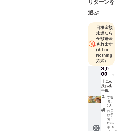
リターンを
2007年から
異業種交流
選ぶ
会「どや
会」主宰。
目標金額
2018年サラ
未達なら
リーマンを
全額返金
しなが
されます
ら、”DO
(All-or-
Your Action
Nothing
＝自分自身
方式)
で行動す
3,0
る”を企業理
00
円
念とするグ
【ご支
ループとし
援お礼
手紙】
て、「株式
プロ
支援
会社
ジェク
者：
DOYAKAI」
トを通
3人
じて、
設立。
お届
安心し
け予
2020年フー
て安全
定：
に友達
2025
ド・マイノ
年10
や家族
リティ研究
月