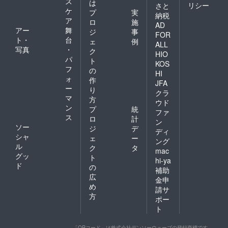
ス
は
リシー
さと
ケ
プ
実
納税
ア
ロ
施
AD
アー
舞
ジ
事
FOR
ト・
台
ェ
例
ALL
写真
・
ク
HIO
パ
ト
KOS
フ
の
HI
ォ
作
JFA
ー
り
クラ
マ
方
ウド
ン
プ
統
ファ
ス
ロ
計
ン
ソー
ジ
デ
ディ
シャ
ェ
ー
ング
ル
ク
タ
mac
グッ
ト
hi-ya
ド
の
補助
広
金申
め
請サ
方
ポー
ト
「QRコード」は株式会社デンソーウェーブの登録商標です。