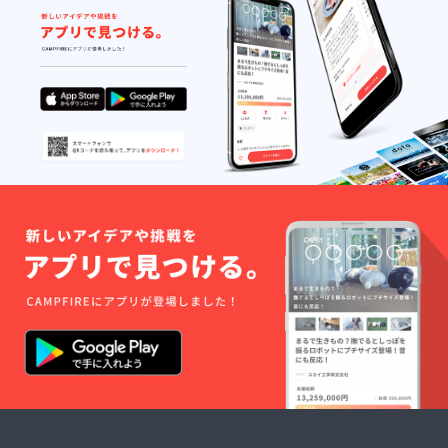
レル
ギー表
示：大
豆 「原
材料及
び添加
物等の
食品表
示はお
届け商
品のラ
ベルに
表記さ
れま
す。 商
品開封
前には
必ずお
届けの
リター
ンに貼
付され
たラベ
ルや注
意書き
をご確
認くだ
さ