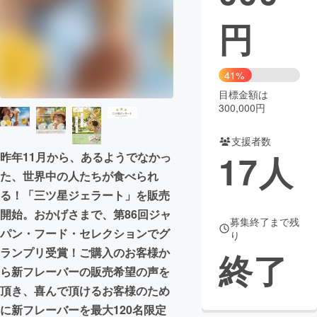
円
まちづくり・地域活性化
CAMPFIRE for Social Good
CAMPFIRE Creation
41%
CAMPFIREふるさと納税
machi-ya
コミュニティ
目標金額は
300,000円
支援者数
17
人
昨年11月から、あるようでなかっ
た、世界中の人たちが食べられ
る！「三ツ星ジェラート」を販売
開始。おかげさまで、第86回ジャ
募集終了まで残
パン・フード・セレクションでグ
り
ランプリ受賞！ご購入のお客様か
終了
ら新フレーバーの販売希望の声を
頂き、喜んで頂けるお客様のため
に新フレーバーを最大120名限定