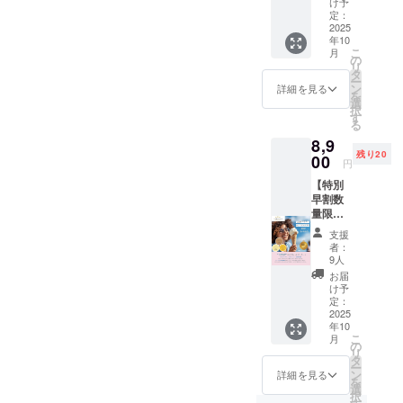
す。現
月、あるよ
Fクーポ
け予
新フ
フレー
定：
ン付
うでなかっ
レー
2025
バーの
き） ・
年10
た、世界中
バー＋
バニ
重量：
こ
月
ご支援
ラ、
の
各100㎖
の人たちが
リ
お礼手
チョコ
タ
・保存
ー
食べられ
紙】 新
レー
ン
方法：
詳細を見る
を
フレー
る！VEGAN
ト、抹
選
冷凍 ・
択
バーの
茶と食
す
消費期
対応乳酸菌
る
ほうじ
べ比べ
限もし
入り「三ツ
8,9
茶、さ
セット
くは賞
残り20
つまい
00
・返礼
星ジェラー
味期
円
も、か
品：各
限：な
ト」販売開
【特別
ぼちゃ
種類１
し ・原
早割数
始して食品
を特別
個×６＝
材料：
量限定
早割価
合計６
有機豆
メーカーと
三ツ星
格２
個＋ご
乳（国
支援
して参入。
ジェ
０％OF
支援お
内製
者：
ラート
Fでご支
2025年4月、
礼手紙
9人
造）、
食べ比
援者に
（有効
有機砂
お届
第86回ジャ
べセッ
先行販
期限：
け予
糖、有
パン・フー
ト＋ご
売しま
定：
2025年
機ココ
支援お
2025
す。 ・
10月か
ド・セレク
ナッツ
年10
礼手
返礼
ら2025
ミル
こ
ションでグ
月
紙】 新
品：各
の
年12月
ク、菜
リ
フレー
ランプリ受
種類４
タ
末まで
種油、
ー
バーの
個×３＝
ン
１
詳細を見る
ナリネ
賞
を
ほうじ
合計１
選
０%OF
菌＋ほ
択
茶、さ
２個＋