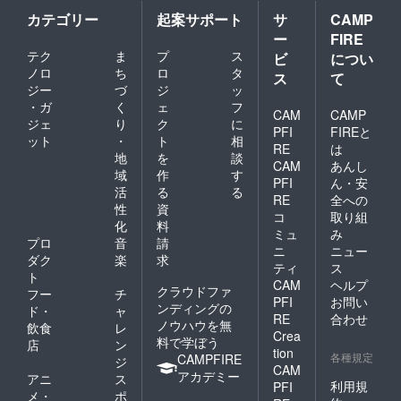
い。」
カテゴリー
起案サポート
サ
CAMP
ー
FIRE
テク
ま
プ
ス
ビ
につい
ノロ
ち
ロ
タ
ス
て
ジー
づ
ジ
ッ
・ガ
く
ェ
フ
CAM
CAMP
ジェ
り
ク
に
PFI
FIREと
ット
・
ト
相
RE
は
地
を
談
CAM
あんし
域
作
す
PFI
ん・安
活
る
る
RE
全への
性
資
コ
取り組
化
料
ミュ
み
プロ
音
請
ニ
ニュー
ダク
楽
求
ティ
ス
ト
CAM
ヘルプ
クラウドファ
フー
チ
PFI
お問い
ンディングの
ド・
ャ
RE
合わせ
ノウハウを無
飲食
レ
Crea
料で学ぼう
店
ン
tion
各種規定
CAMPFIRE
ジ
CAM
アカデミー
アニ
ス
利用規
PFI
メ・
ポ