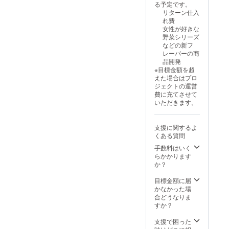
ニラ、
必ずお
る予定です。
ご支援
の原産
有機コ
届けの
リターン仕入
お礼手
地：有
コア、
リター
れ費
紙（有
機豆乳
有機抹
ンに貼
女性が好きな
効期
（国内
茶、ほ
付され
野菜シリーズ
限：
製
うじ
たラベ
などの新フ
2025年
造）、
茶、有
ルや注
レーバーの商
10月か
有機砂
機さつ
意書き
品開発
ら2025
糖、有
まいも
をご確
※目標金額を超
年12月
機ココ
（安納
認くだ
えた場合はプロ
末まで
ナッツ
芋）、
さ
ジェクトの運営
１
ミル
有機か
い。」
費に充てさせて
５%OF
ク、菜
ぼちゃ
いただきます。
Fクーポ
種油、
・添加
ン付
ナリネ
物表
き） ・
菌＋ほ
示、ア
支援に関するよ
重量：
うじ
レル
くある質問
各100㎖
茶、有
ギー表
・保存
機さつ
手数料はいく
示：大
方法：
まいも
らかかります
豆 「原
冷凍 ・
（安納
か？
材料及
消費期
芋）、
び添加
限もし
有機か
目標金額に届
物等の
くは賞
ぼちゃ
かなかった場
食品表
味期
・添加
合どうなりま
示はお
限：な
物表
すか？
届け商
し ・原
示、ア
品のラ
材料：
レル
支援で困った
ベルに
有機豆
ギー表