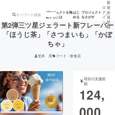
新
ロ
規
グ
会
プロジェクトを掲
はじ
プロジェクト
/
載するには
める
をさがす
イ
員
ン
登
第2弾三ツ星ジェラート新フレーバー
録
「ほうじ茶」「さつまいも」「かぼ
ちゃ」
人気のプロ
注目のリ
注目の新着プロ
募集終了が近いプ
もうすぐ公開
ジェクト
ターン
ジェクト
ロジェクト
されます
笠井 亮
フード・飲食店
アート・写真
音楽
現在の支援総
テクノロジー・ガジェット
ゲーム・サ
額
124,
映像・映画
書籍・雑誌
000
ビジネス・起業
チャレンジ