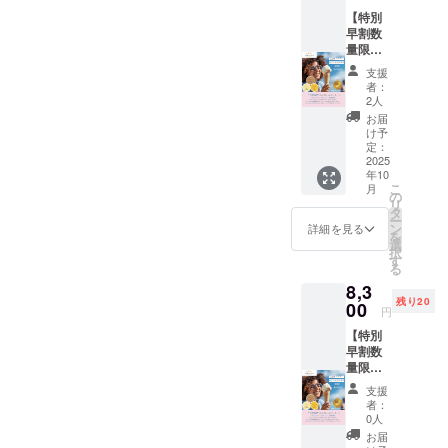
も、か
メール
有識者によ
【特別
ぼちゃ
させて
るフード・
早割数
を特別
頂きま
量限定
早割価
す。
マイノリ
三ツ星
格２
支援
ティのため
ジェ
０％OF
者：
ラート
の総合店舗
Fでご支
2人
食べ比
援者に
お届
検索サイト
べセッ
先行販
け予
「Japanese
ト＋ご
売しま
定：
支援お
2025
す。 ・
Heart」
年10
礼手
返礼
(https://japan
こ
月
紙】 新
品：各
の
リ
ese-
フレー
種類２
タ
ー
バーの
個×3＝
ン
詳細を見る
heart.com)O
を
ほうじ
合計６
選
択
PEN。
茶、さ
個＋ご
す
る
つまい
2021年9月、
支援お
8,3
も、か
礼手紙
オンライン
残り20
ぼちゃ
00
（有効
円
ショップ
を特別
期限：
【特別
早割価
2025年
(https://japan
早割数
格２
10月か
ese-
量限定
０％OF
ら2025
２
heart.shop)
Fでご支
年12月
支援
０％OF
援者に
末まで
者：
もOPEN。
F三ツ星
先行販
１
0人
2024年11
ジェ
売しま
０%OF
お届
ラート