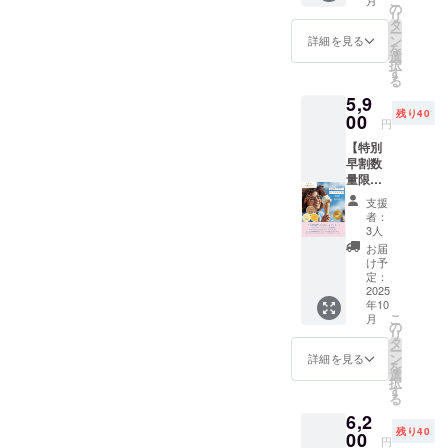
こ
と一緒
の
リ
家として、
に食事
タ
ー
ができ
ン
アレルギー
詳細を見る
を
る環境
選
やベジタリ
択
づくり
す
る
アンや
に賛同
5,9
してご
ヴィーガン
残り40
支援し
00
円
やムスリム
て頂け
【特別
る方
のハラル
早割数
に、プ
フードな
量限定
ロジェ
ど、食に制
２
クト発
支援
０％OF
起人の
限のある人
者：
F三ツ星
笠井か
3人
たちが、区
ジェ
らお礼
お届
ラート
切られるこ
手紙
け予
新フ
（有効
定：
となく、仲
レー
2025
期限：
間と一緒に
年10
バー＋
2025年
こ
月
ご支援
10月か
の
安心して安
リ
お礼手
ら2025
タ
全に食事が
ー
紙】 新
年12月
ン
詳細を見る
を
できるよう
フレー
末まで
選
択
バーの
５%OF
す
にという思
る
ほうじ
Fクーポ
いから、日
6,2
茶、さ
ン付
残り40
つまい
00
本初！食の
き）を
円