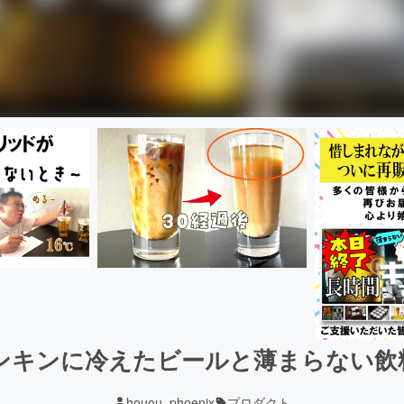
キンキンに冷えたビールと薄まらない飲
houou_phoenix
プロダクト