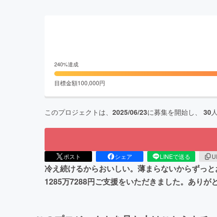
240
%達成
目標金額
100,000
円
このプロジェクトは、
2025/06/23
に募集を開始し、
30
ポスト
シェア
LINEで送る
U
冷え続けるからおいしい。薄まらないからずっとお
1285万7288円ご支援をいただきました。あ