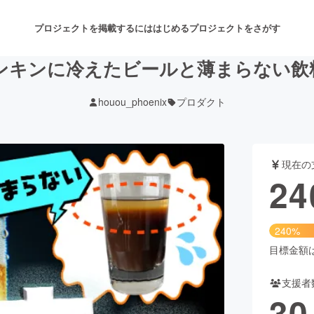
プロジェクトを掲載するには
はじめる
プロジェクトをさがす
キンキンに冷えたビールと薄まらない飲
houou_phoenix
プロダクト
注目のリターン
注目の新着プロジェクト
募集終了が近いプロジェクト
も
現在の
音楽
舞台・パフォーマンス
24
ゲーム・サービス開発
フード・飲食店
240%
書籍・雑誌出版
アニメ・漫画
目標金額は1
支援者
チャレンジ
ビューティー・ヘルスケ
30