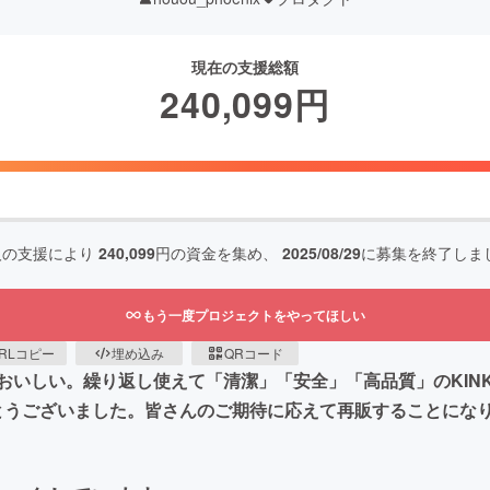
現在の支援総額
240,099
円
人の支援により
240,099
円の資金を集め、
2025/08/29
に募集を終了しま
もう一度プロジェクトをやってほしい
RLコピー
埋め込み
QRコード
いしい。繰り返し使えて「清潔」「安全」「高品質」のKINKI
りがとうございました。皆さんのご期待に応えて再販することにな