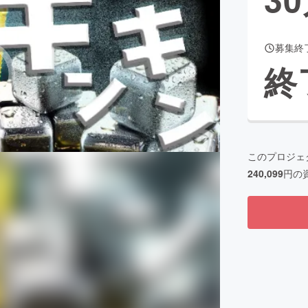
募集終
CAMPFIRE for Social Good
CAMPFIRE Creation
終
CAMPFIREふるさと納税
machi-ya
コミュニティ
このプロジェ
240,099
円の