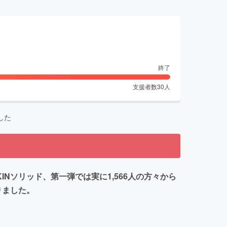
終了
支援者数
30
人
した
Nソリッド、第一弾では実に1,566人の方々から
りました。