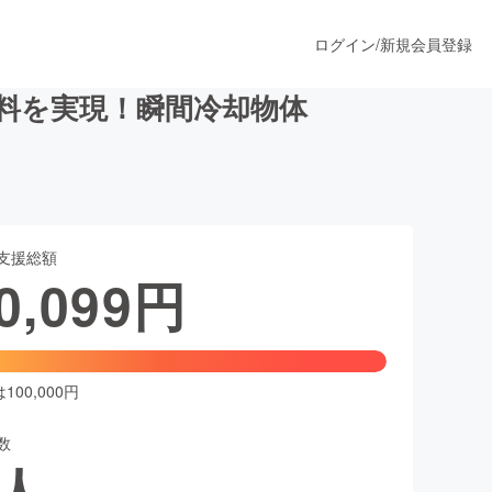
ログイン
/
新規会員登録
料を実現！瞬間冷却物体
うすぐ公開されます
支援総額
プロダクト
0,099
円
ファッション
スポーツ
00,000円
数
ア
ソーシャルグッド
人