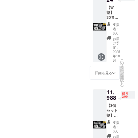
円
8個入
ぜひこの機
【W
り）定
会にお友達
割】
価6,660
30％OF
登録をお願
円×1個
F 200名
└トン
いいたしま
支援
限定 瞬
グ×1個
者：
す。
間冷却
【配送
6人
KINKIN
時期】
お届
solid 定
2024年
け予
価
11月と
定：
【当社規約
13,320
2025
してお
年10
円
ります
とご案内事
こ
月
→9,324
が早い
の
項】
リ
円
場合は
タ
ー
（税・
●キャンセル
10月中
ン
詳細を見る
を
送料
にお届
選
について
択
込）
け出来
す
る
ご支援確定
【内
る可能
11,
容】 ■
性もご
後のキャン
残り
瞬間冷
988
ざいま
200
円
セルは原則
却
す。 便
【3個
としてお受
KINKIN
利グッ
セット
solid（
ズ ビー
けしており
割】
8個入
ルを瞬
ません。あ
40％OF
り）×2
間冷
支援
F 200名
個 └
らかじめご
却、長
者：
限定 瞬
トング
時間キ
0人
了承のう
間冷却
×2個 便
ンキン
お届