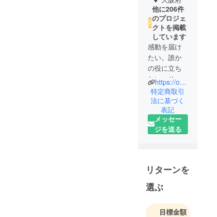
他に206件
のプロジェ
クトを掲載
しています
感動を届け
たい。誰か
の役に立ち
たい。そし
https://our-product.com/fm/31566/zbfGwgws
て、心から
特定商取引
「欲しい」
法に基づく
表記
と思えるも
メッセー
のだけを。
ジを送る
私たちはそ
んな信念の
もと、日々
リターンを
おもしろく
て役に立つ
選ぶ
商品の企
画・開発に
目標金額
挑んでいま