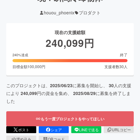
houou_phoenix
プロダクト
現在の支援総額
240,099
円
終了
240
%達成
目標金額
100,000
円
支援者数
30
人
このプロジェクトは、
2025/06/23
に募集を開始し、
30
人の支援
により
240,099
円の資金を集め、
2025/08/29
に募集を終了しま
した
もう一度プロジェクトをやってほしい
ポスト
シェア
LINEで送る
URLコピー
埋め込み
QRコード