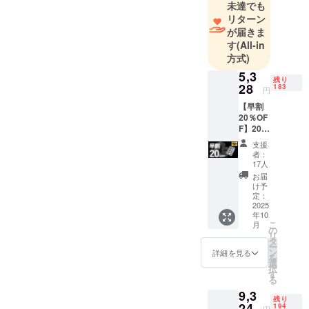
未達でも
す。
リターン
が届きま
す
(All-in
「面白い」
方式)
「便利」
5,3
「欲しかっ
残り
28
183
た！」と感
円
じていただ
【早割
20％OF
けるような
F】200
アイテム
名限定
支援
瞬間冷
を、これか
者：
却
17人
らもお届け
KINKIN
お届
してまいり
solid 定
け予
価6,660
定：
ます。
円
2025
年10
→5,328
こ
月
新商品やお
円
の
リ
（税・
タ
得情報は、
ー
送料
ン
詳細を見る
LINE公式ア
を
込） ■
選
択
瞬間冷
カウントで
す
る
却
随時ご案内
9,3
KINKIN
残り
中！
solid（
24
194