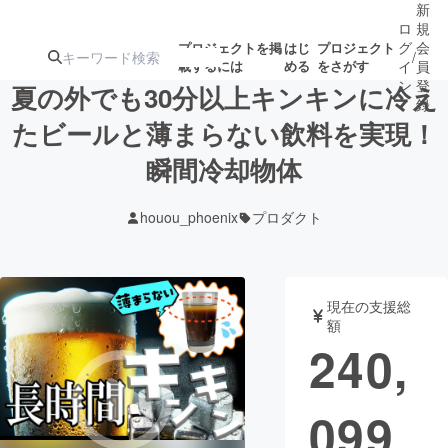
新
ロ
規
グ
会
プロジェクトを掲
はじ
プロジェクト
/
載するには
める
をさがす
イ
員
ン
登
夏の外でも30分以上キンキンに冷え
録
たビールと薄まらない飲料を実現！
瞬間冷却物体
人気のプロ
注目のリ
注目の新着プロ
募集終了が近いプ
もうすぐ公開
ジェクト
ターン
ジェクト
ロジェクト
されます
houou_phoenix
プロダクト
アート・写真
音楽
現在の支援総
テクノロジー・ガジェット
ゲーム・サ
額
240,
映像・映画
書籍・雑誌
099
ビジネス・起業
チャレンジ