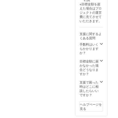
ル、牛
2月中に
り出荷
をご覧
ご登録いた
※目標金額を超
乳、ア
配送さ
連絡は
くださ
えた場合はプロ
だいたご住
イス
せて頂
致しま
い。 ※
ジェクトの運営
コー
きま
所に誤りが
せん。
保管期
費に充てさせて
ヒー、
す。 ※
CAMPF
限超過
あり返送さ
いただきます。
ソフト
製造状
IREメッ
などに
れた場合
ドリン
況によ
セージ
より荷
ク、等
り出荷
をご覧
も、再送費
物が弊
支援に関するよ
は薄く
時期が
くださ
社へ返
用をご負担
くある質問
ならな
遅れる
い。 ※
送され
く長時
いただきま
場合が
手数料はいく
保管期
た場
間キン
ござい
らかかります
限超過
合、再
す。入力内
キンに
ます。
か？
などに
送手数
容にお間違
冷やし
※商品代
より荷
料およ
続け楽
を安く
いがないよ
目標金額に届
物が弊
び送料
しめま
する為
かなかった場
社へ返
（1,500
うご注意く
す。
に工数
合どうなりま
送され
円）を
ださい。
【配送
削減を
すか？
た場
ご負担
時期】
してお
合、再
いただ
商品到
り、出
支援で困った
送手数
きま
●返送時の対
着は
荷連絡
時はどこに相
料およ
す。
2025年
応について
は致し
談したらいい
び送料
9月～10
ませ
ですか？
（1,500
商品が返送
月を想
ん。配
円）を
された際、
定して
送予定
ご負担
ヘルプページを
おりま
時期に
弊社からの
いただ
見る
す。 ※
なって
きま
個別連絡は
製造状
も商品
す。