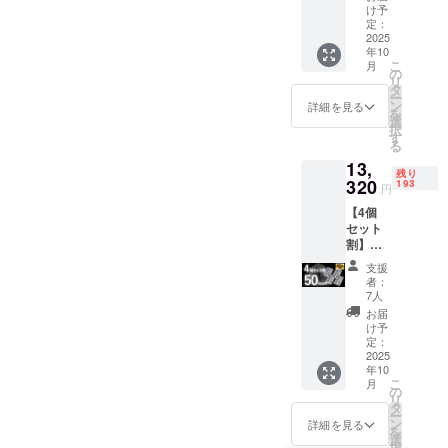
え、ご支援
KINKIN
利グッ
に冷え
け予
solid 定
ズ ビー
定：
た状態
いただきま
価
2025
ルを瞬
で楽し
すようお願
年10
19,980
間冷
めま
こ
月
円
い申し上げ
却、長
の
す。 ワ
リ
→11,98
時間キ
タ
イン、
ます。
ー
8円
ンキン
ン
ハイ
詳細を見る
を
なお、万が
（税・
に冷え
選
ボー
択
送料
た状態
一不良品が
す
ル、牛
る
込）
で楽し
乳、ア
届いた場合
13,
【内
めま
イス
残り
は、速やか
容】 ■
320
す。 ワ
193
コー
円
瞬間冷
イン、
ヒー、
に代替品を
【4個
却
ハイ
ソフト
お送りいた
セット
KINKIN
ボー
ドリン
割】
solid（
します。
ル、牛
ク、等
50％OF
8個入
乳、ア
は薄く
支援
F 200名
り）×3
イス
ならな
者：
●ご不在時の
限定 瞬
個 └
コー
7人
く長時
間冷却
トング
ヒー、
お受け取り
間キン
お届
KINKIN
×3個 便
ソフト
け予
キンに
について
solid 定
利グッ
定：
ドリン
冷やし
価
2025
商品お届け
ズ ビー
ク、等
続け楽
年10
26,640
ルを瞬
は薄く
しめま
時にご不在
こ
月
円
間冷
の
ならな
す。
リ
だった場合
→13,32
却、長
タ
く長時
【配送
ー
0円
時間キ
は、不在票
ン
間キン
詳細を見る
時期】
を
（税・
ンキン
選
キンに
商品到
をご確認の
択