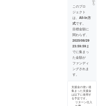
送料
に冷え
す
冷やし
着は
る
うえ、必ず
込）
た状態
続け楽
このプロ
2025年
【内
で楽し
しめま
再配達をご
9月～10
ジェクト
容】 ■
めま
す。
月を想
依頼くださ
瞬間冷
す。 ワ
【配送
は、
All-In方
定して
却
い。
イン、
時期】
おりま
式
です。
KINKIN
ハイ
商品到
す。 ※
お受け取り
solid（
ボー
着は
目標金額に
製造状
いただけず
8個入
ル、牛
2025年
況によ
関わらず、
り）×4
乳、ア
弊社倉庫に
9月～10
り出荷
個 └
イス
月を想
2025/08/29
時期が
返送された
トング
コー
定して
遅れる
23:59:59
ま
場合、再送
×4個 便
ヒー、
おりま
場合が
利グッ
ソフト
す。 ※
手数料およ
でに集まっ
ござい
ズ ビー
ドリン
製造状
ます。
び送料（合
た金額が
ルを瞬
ク、等
況によ
※商品代
間冷
計1,500円・
は薄く
り出荷
ファンディ
を安く
却、長
ならな
時期が
する為
税込）をご
ングされま
時間キ
く長時
遅れる
に工数
負担いただ
ンキン
間キン
場合が
す。
削減を
に冷え
キンに
きます。
ござい
してお
た状態
冷やし
ます。
り出荷
で楽し
続け楽
※商品代
連絡は
支援金の使い道
●ご住所の誤
めま
しめま
を安く
致しま
集まった支援金
す。 ワ
す。
する為
入力につい
せん。
は以下に使用す
イン、
【配送
に工数
CAMPF
て<
る予定です。
ハイ
時期】
削減を
IREメッ
リターン仕入
ボー
ご支援時に
2025年
してお
セージ
れ費