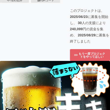
このプロジェクトは、
2025/06/23
に募集を開始
し、
30
人の支援により
240,099
円の資金を集
め、
2025/08/29
に募集を
終了しました
もう一度プロジェク
トをやってほしい