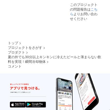
行っており
況によ
が届か
このプロジェクト
り出荷
ない場
ません。
の問題報告は
時期が
こち
合は
返送に心当
遅れる
CAMPF
ら
よりお問い合わ
場合が
たりのある
IREの
せください
ござい
メッ
方は、お手
ます。
セージ
数ですがご
※商品代
よりご
を安く
連絡く
自身でご連
する為
ださ
絡いただき
に工数
い。
トップ
>
ますようお
削減を
プロジェクトをさがす
>
してお
願いいたし
プロダクト
>
り出荷
ます。ご連
連絡は
夏の外でも30分以上キンキンに冷えたビールと薄まらない飲
致しま
絡をいただ
料を実現！瞬間冷却物体
>
せん。
き次第、再
コメント
CAMPF
配送のお手
IREメッ
セージ
続きをいた
をご覧
します。
くださ
い。 ※
保管期
●ご連絡や対
限超過
応に関して
などに
より荷
弊社では、
物が弊
CAMPFIRE