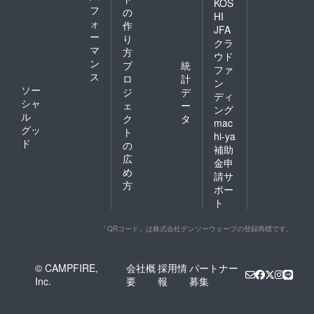
KOS
フ
の
HI
ォ
作
JFA
ー
り
クラ
マ
方
ウド
ン
プ
統
ファ
ス
ロ
計
ン
ソー
ジ
デ
ディ
シャ
ェ
ー
ング
ル
ク
タ
mac
グッ
ト
hi-ya
ド
の
補助
広
金申
め
請サ
方
ポー
ト
「QRコード」は株式会社デンソーウェーブの登録商標です。
© CAMPFIRE,
会社概
採用情
パートナー
Inc.
要
報
募集