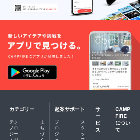
社へ返
が定める
送され
た場
「カスタ
合、再
マーハラス
送手数
メントに関
料およ
び送料
する方針
（1,500
https://camp-
円）を
ご負担
fire.jp/custo
いただ
mer-
きま
harassment
す。
）」に基づ
き、すべて
のご支援者
様と誠実に
向き合って
おります。
カテゴリー
起案サポート
サ
CAMP
過度な要求
ー
FIRE
や威圧的な
テク
ま
プ
ス
ビ
につい
言動など、
ノロ
ち
ロ
タ
ス
て
正常なコ
ジー
づ
ジ
ッ
ミュニケー
・ガ
く
ェ
フ