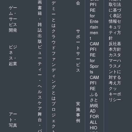
を読者限定
画
デ
会
取引法
PFI
で配信中！
ゲー
書
ミ
に基づ
RE
ム・
籍
ー
く表記
for
サー
・
と
情報セ
Ente
ビス
雑
は
キュリ
rtain
開発
誌
ク
サ
ティ方
men
出
ラ
ポ
針
t
版
ウ
ー
反社基
CAM
ビジ
ビ
ド
ト
本方針
PFI
ネ
ュ
フ
サ
カスタ
RE
ス・
ー
ァ
ー
マーハ
for
起業
テ
ン
ビ
ラスメ
Spor
ィ
デ
ス
ントに
ts
ー
ィ
対する
CAM
・
ン
考え方
PFI
ヘ
グ
クッ
RE
ル
と
キーポ
ふる
ス
は
リシー
さと
ケ
プ
実
納税
ア
ロ
施
AD
アー
舞
ジ
事
FOR
ト・
台
ェ
例
ALL
写真
・
ク
HIO
パ
ト