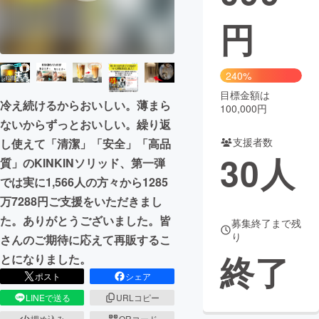
円
まちづくり・地域活性化
CAMPFIRE for Social Good
CAMPFIRE Creation
240%
CAMPFIREふるさと納税
machi-ya
コミュニティ
目標金額は
冷え続けるからおいしい。薄まら
100,000円
ないからずっとおいしい。繰り返
支援者数
し使えて「清潔」「安全」「高品
30
人
質」のKINKINソリッド、第一弾
では実に1,566人の方々から1285
万7288円ご支援をいただきまし
た。ありがとうございました。皆
募集終了まで残
り
さんのご期待に応えて再販するこ
終了
とになりました。
ポスト
シェア
LINEで送る
URLコピー
埋め込み
QRコード